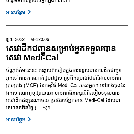
បន្ថែមអំពីសិទ្ធិរបស់អ្នកក្នុងការតវ៉ា។
សម្រាប់
ជួយ
អាន​បន្ថែម
About
អ្នក
ព័ត៌មាន
ជំងឺ
របស់
ដែល
អ្នក
រស់នៅ
ធ្នូ 1, 2022
#F120.06
ប្រើ
ទទួល
សេវាដឹកជញ្ជូនសម្រាប់អ្នកទទួលបាន
ប្រាស់
ការ
សេវា Medi-Cal
សម្រាប់
ថែទាំ
ពាក្យ
ព្យាបាល
ប័ណ្ណ​ព័ត៌មាន​នេះ​ ពន្យល់​ពី​របៀប​ក្នុង​ការ​ទទួល​បាន​​ការ​ដឹក​ជញ្ជូន​​
បណ្តឹង
នៅ
អ្នក​ទៅ​កាន់​ការ​ណាត់​ជួប​​វេជ្ជសាស្រ្ត​​ពី​​គម្រោង​​ថែទាំ​ដែល​​មាន​ការ​​
អំពី
មណ្ឌល
គ្រប់​គ្រង (MCP) ​នៃ​កម្មវិធី Medi-Cal របស់​អ្នក​។​ នៅ​ខាង​ចុងនៃ​​
អ្នក
ថែទាំ
ឯកសារ​បោះ​ពុម្ព​ផ្សាយ​នេះ​ មាន​ការពិភាក្សា​អំពី​របៀប​ទទួល​បាន​​
ជំនាញ
អ្នក
សេវា​ដឹកជញ្ជូន​​ណាមួយ​ ប្រសិន​បើ​អ្នក​មាន​​ Medi-Cal ​ដែល​ជា​
ទី
ជំងឺ
សេវា​ឥតគិត​ថ្លៃ (FFS)។
កន្លែង
(Nursing
និង
អាន​បន្ថែម
About
Home
កម្មវិធី
សេវាដឹក
Resident)
ថែទាំ