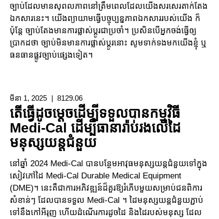
ច្បាប់ដែលមានសុពលភាពនៅត្រឹមពេលដែលយើងសរសេរតាក់តែង
ឯកសារនេះ។ យើងព្យាយាមធ្វើបច្ចុប្បន្នភាពឯកសាររបស់យើង ក៏
ប៉ុន្តែ ច្បាប់តែងមានការផ្លាស់ប្តូរជាប្រចាំ។ ប្រសិនបើអ្នកចង់ធ្វើឲ្យ
ប្រាកដថា ច្បាប់មិនមានការផ្លាស់ប្តូរនោះ សូមទាក់ទងមកយើងខ្ញុំ ឬ
ធនធានផ្លូវច្បាប់ផ្សេងទៀត។
មីនា 1, 2025
8129.06
តើធ្វើដូចម្តេចដើម្បីទទួលបានកម្មវិធី
Medi-Cal ដើម្បីធានារ៉ាប់រងលើដៃ
មនុស្សយន្តជំនួយ
នៅឆ្នាំ 2024 Medi-Cal បានបន្ថែមអាវុធមនុស្សយន្តជំនួយទៅក្នុង
សៀវភៅដៃ Medi-Cal Durable Medical Equipment
(DME)។ នេះគឺជាការអភិវឌ្ឍន៍ដ៏គួរឱ្យរំភើបមួយសម្រាប់ជនពិការ
សំខាន់ៗ ដែលបានទទួល Medi-Cal ។ ដៃមនុស្សយន្តជំនួយភ្ជាប់
ទៅនឹងកៅអីរុញ ហើយដំណើរការដូចដៃ និងដៃរបស់មនុស្ស ដែល