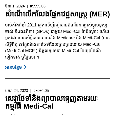
បាន
មីនា 1, 2024
#5595.06
ការ
សំណើលើកលែងផ្នែកវេជ្ជសាស្ត្រ (MER)
បន្ត
ការ
ចាប់តាំងពីឆ្នាំ 2011 រដ្ឋកាលីហ្វ័រញ៉ាបានដំណើរការផ្លាស់ប្តូរមនុស្ស
ថែទាំ
ចាស់ និងជនពិការ (SPDs) ជាមួយ Medi-Cal តែប៉ុណ្ណោះ ហើយ
នៅ
អ្នកដែលមានសិទ្ធិទទួលបានទាំង Medicare និង Medi-Cal (មាន
ក្នុង
សិទ្ធិពីរ) ទៅក្នុងផែនការថែទាំដែលគ្រប់គ្រងដោយ Medi-Cal
កម្មវិធី
(Medi-Cal MCP ) ជំនួសឱ្យសេវា Medi-Cal បែបប្រពៃណី
ថែទាំ
ទៀងទាត់ ឬថ្លៃសេវា។
ដែល
គ្រប់
អាន​បន្ថែម
About
គ្រង
សំណើ
ដោយ
លើក
Medi-
លែង
មករា 24, 2023
#8094.05
Cal
ផ្នែក
សេវាថែទាំនិងព្យាបាលធ្មេញតាមរយៈ
វេជ្ជ
កម្មវិធី Medi-Cal
សាស្ត្រ
(MER)