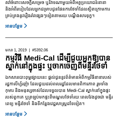
តវ៉ាចំពោះសេចក្តីសម្រេច ឬវិវាទណាមួយអំពីអត្ថប្រយោជន៍នានា
ផ្សេង
និងអំពីរបៀបដែលអ្នកជម្រាបជូនផែនការថែទាំដែលស្ថិតក្រោមការ
ទៀត
គ្រប់គ្រងនូវរឿងរ៉ាវផ្សេងៗទៀតតាមរយៈបណ្តឹងសារទុក្ខ។
ដែល
ខ្ញុំ
អាន​បន្ថែម
About
ត្រូវ
ការ
ការ
ថែទាំ
ដែរឬ
ដែល
មករា 1, 2019
#5392.06
ទេ?
មាន
កម្មវិធី Medi-Cal ដើម្បីជួយអ្នកឱ្យបាន
ការ
ស្នាក់នៅក្នុងផ្ទះ ឬចាកចេញពីមន្ទីរថែទាំ
ចាត់ចែង
របស់
ឯកសារ​បោះ​ពុម្ពផ្សាយ​នេះ​ ផ្ដល់​ជូននូវ​ព័ត៌មាន​អំពីកម្មវិធី​នានា​របស់
Medi-
រដ្ឋ​កាលីហ្វ័រញ៉ា​​ ដែល​ជួ​យ​​​ដល់​ពលរដ្ឋ​ដែល​មាន​ពិការភាព​ រួមទាំង​
Cal
កុមារ និង​មនុស្ស​ចាស់​ដែល​ទទួល​បាន​ Medi-Ca​l ស្នាក់​នៅ​ក្នុងផ្ទះ​
៖
របស់ពួកគេ​ ឬ​ត្រឡប់​មកផ្ទះ​ពីមណ្ឌល​ថែទាំ​រយៈពេលវែង​ដូច​ជា​ មន្ទីរ​
បណ្តឹង
ពេ​ទ្យ​​​ មន្ទីរថែទាំ និង​ទីកន្លែង​វេជ្ជសាស្រ្ត​ដទៃ​ទៀត​។​
តវ៉ា
និង
អាន​បន្ថែម
About