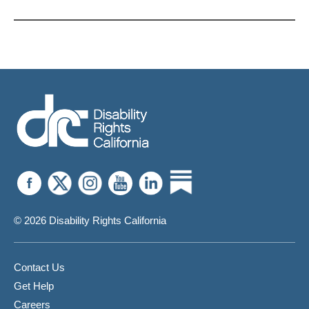
បណ្តឹងសារ
កម្មវិធី
ទុក្ខ
Medi-
Cal
ដើម្បី
ជួយ
អ្នកឱ្យ
បាន
ស្នាក់
នៅ
ក្នុង
ផ្ទះ
ឬ
ចាក
© 2026 Disability Rights California
ចេញពី
មន្ទីរ
ថែទាំ
Contact Us
Get Help
Careers