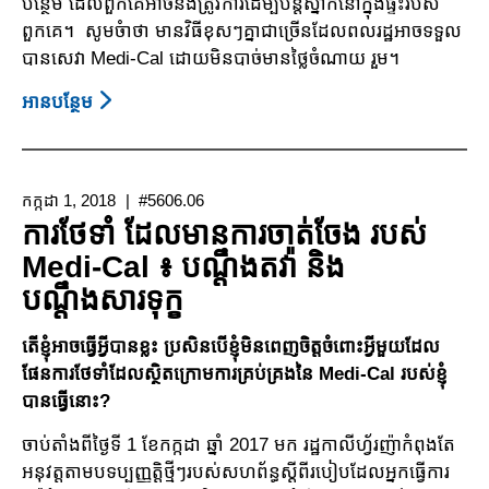
បន្ថែម​ ដែលពួកគេ​អាចនឹ​ង​​ត្រូវការ​ដើម្បីបន្តស្នាក់​​​នៅ​ក្នុង​ផ្ទះ​​របស់
ពួកគេ​។​ សូម​ចំាថា មាន​វិធី​ខុស​ៗ​គ្នា​​ជា​ច្រើ​ន​ដែល​ពលរដ្ឋ​​​អា​ចទទួល
បាន​សេវា​ Medi-Cal ដោយ​មិន​បាច់​មានថ្លៃ​​​ចំណា​យ​ រួម​។
អាន​បន្ថែម
About
តើ
ខ្ញុំ
អាច
កក្កដា 1, 2018
#5606.06
ប្រើ
ការថែទាំ ដែលមានការចាត់ចែង របស់
ប្រាស់
Medi-Cal ៖ បណ្តឹងតវ៉ា និង
ថ្លៃ
បណ្តឹងសារទុក្ខ
ចំណាយ
រួម
តើខ្ញុំអាចធ្វើអ្វីបានខ្លះ ប្រសិនបើខ្ញុំមិនពេញចិត្តចំពោះអ្វីមួយដែល
របស់
ផែនការថែទាំដែលស្ថិតក្រោមការគ្រប់គ្រងនៃ Medi-Cal របស់ខ្ញុំ
ខ្ញុំ
បានធ្វើនោះ?
ដើម្បី
ទទួល
ចាប់តាំងពីថ្ងៃទី 1 ខែកក្កដា ឆ្នាំ 2017 មក រដ្ឋកាលីហ្វ័រញ៉ាកំពុងតែ
បាន
អនុវត្តតាមបទប្បញ្ញត្តិថ្មីៗរបស់សហព័ន្ធស្តីពីរបៀបដែលអ្នកធ្វើការ
សេវា