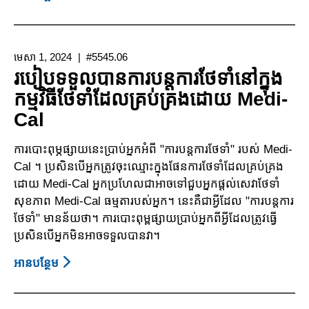
យន្ត
ឧបករណ៍
ជំនួយ
វេជ្ជ
សាស្ត្រ
មេសា 1, 2024
#5545.06
យូរ
របៀបទទួលបានការបន្តការថែទាំនៅក្នុង
អង្វែង៖
កម្មវិធីថែទាំដែលគ្រប់គ្រងដោយ Medi-
Medi-
Cal
Cal,
Medicare,
ការបោះពុម្ភផ្សាយនេះប្រាប់អ្នកអំពី "ការបន្តការថែទាំ" របស់ Medi-
និង
Cal ។ ប្រសិនបើអ្នកត្រូវចុះឈ្មោះក្នុងផែនការថែទាំដែលគ្រប់គ្រង
បុគ្គល
ដោយ Medi-Cal អ្នកប្រហែលជាអាចទៅជួបអ្នកផ្តល់សេវាថែទាំ
ដែល
សុខភាព Medi-Cal ធម្មតារបស់អ្នក។ នេះគឺជាអ្វីដែល "ការបន្តការ
មាន
ថែទាំ" មានន័យថា។ ការបោះពុម្ពផ្សាយប្រាប់អ្នកពីអ្វីដែលត្រូវធ្វើ
សិទ្ធិ
ប្រសិនបើអ្នកមិនអាចទទួលបានវា។
ទទួល
បាន
អាន​បន្ថែម
About
ទាំង
របៀប
ពីរ
ទទួល