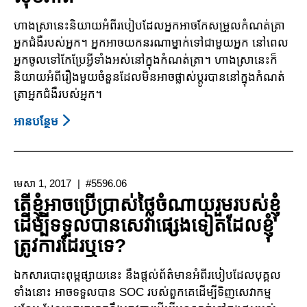
ជម្រើស
ហាងស្រានេះនិយាយអំពីរបៀបដែលអ្នកអាចកែសម្រួលកំណត់ត្រា
នៅ
អ្នកជំងឺរបស់អ្នក។ អ្នកអាចយកនរណាម្នាក់ទៅជាមួយអ្នក នៅពេល
តាម
អ្នកចូលទៅកែប្រែអ្វីទាំងអស់នៅក្នុងកំណត់ត្រា។ ហាងស្រានេះក៏
ផ្ទះ
និយាយអំពីរឿងមួយចំនួនដែលមិនអាចផ្លាស់ប្តូរបាននៅក្នុងកំណត់
និងសហគមន៍
ត្រាអ្នកជំងឺរបស់អ្នក។
(ជម្រើស
សេវា
អាន​បន្ថែម
About
HCB)
ការ
ចូល
ប្រើ
មេសា 1, 2017
#5596.06
និង
តើខ្ញុំអាចប្រើប្រាស់ថ្លៃចំណាយរួមរបស់ខ្ញុំ
ការកែតម្រូវ
ដើម្បីទទួលបានសេវាផ្សេងទៀតដែលខ្ញុំ
កំណត់
ត្រូវការដែរឬទេ?
ត្រា
សុខ
ឯកសារ​បោះ​ពុម្ព​ផ្សាយ​នេះ​ នឹង​ផ្តល់ព័ត៌មាន​អំពី​របៀប​ដែល​បុគ្គល
ភាព
ទាំង​នោះ​ ​​​អាច​​​ទទួលបាន​ SOC របស់​ពួកគេ​​​ដើម្បីទិញ​សេវាកម្ម​