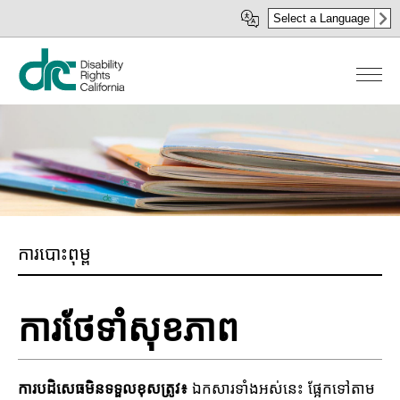
រំលង​​
Select a Language
ទៅ​
មាតិកា​
សំខាន់​
ការបោះពុម្ព
ការ​ថែទាំ​សុខភាព
ការបដិសេធមិនទទួលខុសត្រូវ៖
ឯកសារទាំងអស់នេះ ផ្អែកទៅតាម