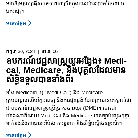
អាចឱ្យមនុស្សធ្វើសកម្មភាពជាច្រើនក្នុងការរស់នៅប្រចាំថ្ងៃដោយ
ឯករាជ្យ។
អាន​បន្ថែម
About
តើ
ធ្វើ
ដូច
កក្កដា 30, 2024
8108.06
ម្តេច
ឧបករណ៍វេជ្ជសាស្ត្រយូរអង្វែង៖ Medi-
ដើម្បី
cal, Medicare, និងបុគ្គលដែលមាន
ទទួល
សិទ្ធិទទួលបានទាំងពីរ
បាន
កម្មវិធី
ទាំង Medicaid (ឬ "Medi-Cal") និង Medicare
Medi-
គ្របដណ្តប់លើបរិក្ខារពេទ្យ និងការផ្គត់ផ្គង់ ដែលត្រូវបានគេស្គាល់ថា
Cal
ជាឧបករណ៍វេជ្ជសាស្ត្រប្រើប្រាស់បានយូរ (DME)។ ទោះជា
ដើម្បី
យ៉ាងណាក៏ដោយ Medi-Cal និង Medicare មានច្បាប់ផ្សេងៗគ្នា
ធានា
ទាក់ទងនឹងការធានារ៉ាប់រង ការទូទាត់ និងសិទ្ធិបណ្តឹងឧទ្ធរណ៍។
រ៉ាប់រងលើដៃ
មនុស្ស
អាន​បន្ថែម
About