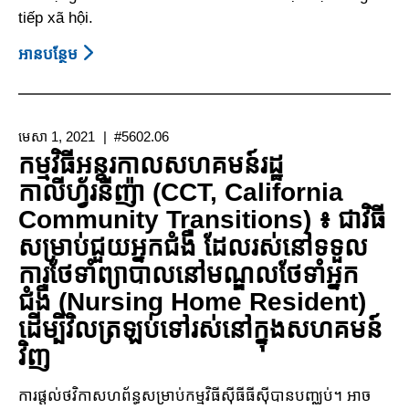
tiếp xã hội.
អាន​បន្ថែម
About
ការ
ទទួល
បាន
មេសា 1, 2021
#5602.06
ការ
កម្មវិធីអន្តរកាលសហគមន៍រដ្ឋ
ព្យាបាល
កាលីហ្វ័រនីញ៉ា (CCT, California
តាមបែែ
Community Transitions) ៖ ជាវិធី
ABA
សម្រាប់ជួយអ្នកជំងឺ ដែលរស់នៅទទួល
ការថែទាំព្យាបាលនៅមណ្ឌលថែទាំអ្នក
ជំងឺ (Nursing Home Resident)
ដើម្បីវិលត្រឡប់ទៅរស់នៅក្នុងសហគមន៍
វិញ
ការផ្តល់ថវិកាសហព័ន្ធសម្រាប់កម្មវិធីស៊ីធីធីស៊ីបានបញ្ឈប់។ អាច