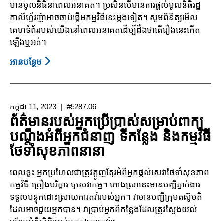
មានមូលនិធិនាពេលអនាគត។ ប្រសិនបើមានការផ្តល់មូលនិធិរដ្ឋ
កាលីហ្វ័រញ៉ាអាចចាប់ផ្តើមកម្មវិធីនេះម្តងទៀត។ សូមពិនិត្យមើល
គេហទំព័ររបស់យើងនៅពេលអនាគតដើម្បីដឹងថាតើរឿងនេះកើត
ឡើងឬអត់។
អាន​បន្ថែម
About
កម្មវិធី
អន្តរ
កាលសហគមន៍
កក្កដា 11, 2023
#5287.06
រដ្ឋ
ព័ត៌មានរបស់អ្នកប្រើប្រាស់សម្រាប់ពាក្យ
កាលីហ្វ័រនីញ៉ា
បណ្តឹងអំពីអ្នកជំនាញ ទីកន្លែង និងកម្មវិធី
(CCT,
ថែទាំសុខភាពនានា
California
Community
ពេលខ្លះ អ្នកប្រហែលជាត្រូវត្អូញត្អែរអំពីអ្នកផ្តល់សេវាថែទាំសុខភាព
Transitions)
កម្មវិធី គ្រឿងបរិក្ខារ ឬសេវាកម្ម។ ហាងស្រានេះមានបញ្ជីភ្នាក់ងារ
៖
ទទួលបន្ទុកដោះស្រាយការតវ៉ារបស់អ្នក។ វាមានបញ្ជីក្រុមតស៊ូមតិ
ជា
ដែលអាចជួយអ្នកបាន។ វាប្រាប់អ្នកពីកន្លែងដែលត្រូវស្វែងយល់
វិធី