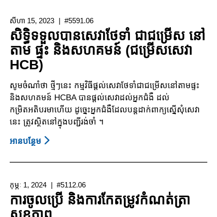
ជញ្ជូន
ដើម្បីវិលត្រឡប់
សុខ
សម្រាប់
ទៅ
សីហា 15, 2023
ភាព
#5591.06
អ្នក
រស់នៅ
សិទ្ធិទទួលបានសេវាថែទាំ ជាជម្រើស នៅ
នានា
ទទួល
ក្នុងសហគមន៍
តាម ផ្ទះ និងសហគមន៍ (ជម្រើសសេវា
បាន
វិញ
HCB)
សេវា
Medi-
សូមចំណាំថា ថ្មីៗនេះ កម្មវិធីផ្តល់សេវាថែទាំជាជម្រើសនៅតាមផ្ទះ
Cal
និងសហគមន៍ HCBA បានផ្តល់សេវាដល់អ្នកជំងឺ ដល់
កម្រិតអតិបរមាហើយ ដូច្នេះអ្នកជំងឺដែលបន្តដាក់ពាក្យស្នើសុំសេវា
នេះ ត្រូវស្ថិតនៅក្នុងបញ្ជីរង់ចាំ ។
អាន​បន្ថែម
About
សិទ្ធិ
ទទួល
បាន
កុម្ភៈ 1, 2024
#5112.06
សេវា
ការចូលប្រើ និងការកែតម្រូវកំណត់ត្រា
ថែទាំ
សុខភាព
ជា