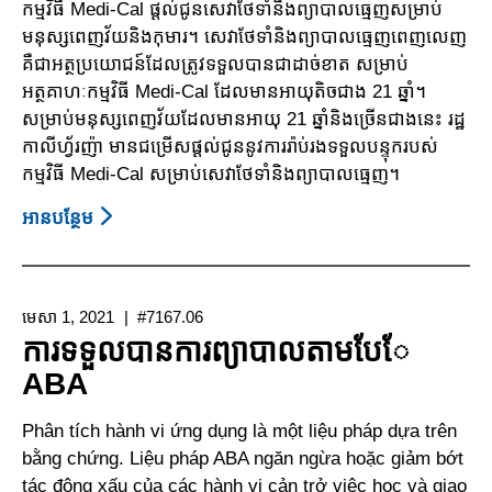
កម្មវិធី Medi-Cal ផ្ដល់ជូនសេវាថែទាំនិងព្យាបាលធ្មេញសម្រាប់
មនុស្ស​ពេញវ័យ​​​និងកុមារ។ សេវាថែទាំនិងព្យាបាលធ្មេញពេញលេញ
គឺជាអត្ថប្រយោជន៍ដែលត្រូវទទួលបា​ន​​​ជាដាច់ខាត​ សម្រាប់
អត្ថគាហៈកម្មវិធី Medi-Cal ដែលមានអាយុតិចជាង 21 ឆ្នាំ​។
សម្រាប់មនុស្សពេញវ័យដែលមានអាយុ 21 ឆ្នាំនិងច្រើនជាងនេះ រដ្ឋ
កាលីហ្វ័រ​ញ៉ា មានជម្រើ​ស​ផ្ដល់ជូននូវការរ៉ាប់រងទទួលបន្ទុករបស់
កម្មវិធី Medi-Cal សម្រាប់​សេ​វា​ថែទាំ​និងព្យាបាល​ធ្មេញ។
អាន​បន្ថែម
About
សេវា
ថែទាំ
និង
មេសា 1, 2021
#7167.06
ព្យាបាល
ការទទួលបានការព្យាបាលតាមបែែ
ធ្មេញ
ABA
តាមរយៈ
កម្មវិធី
Phân tích hành vi ứng dụng là một liệu pháp dựa trên
Medi-
bằng chứng. Liệu pháp ABA ngăn ngừa hoặc giảm bớt
Cal
tác động xấu của các hành vi cản trở việc học và giao