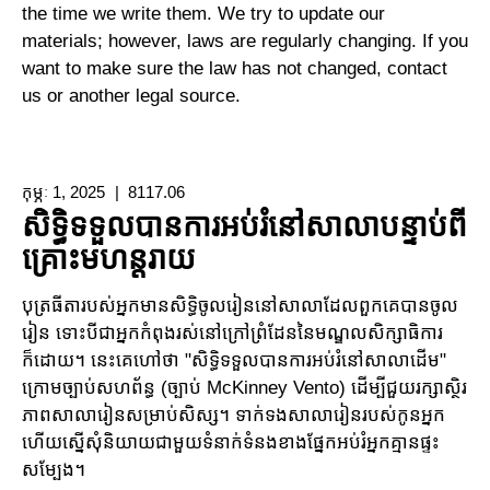
the time we write them. We try to update our
materials; however, laws are regularly changing. If you
want to make sure the law has not changed, contact
us or another legal source.
កុម្ភៈ 1, 2025
8117.06
សិទ្ធិទទួលបានការអប់រំនៅសាលាបន្ទាប់ពី
គ្រោះមហន្តរាយ
បុត្រធីតារបស់អ្នកមានសិទ្ធិចូលរៀននៅសាលាដែលពួកគេបានចូល
រៀន ទោះ​បីជាអ្នកកំពុងរស់​នៅក្រៅ​ព្រំ​ដែននៃមណ្ឌលសិក្សាធិការ
ក៏ដោយ។ នេះគេហៅថា "សិទ្ធិទទួលបានការអប់រំនៅសាលាដើម"
ក្រោម​ច្បាប់​សហព័ន្ធ (ច្បាប់ McKinney Vento) ដើម្បីជួយរក្សាស្ថិរ
ភាពសាលារៀនសម្រាប់សិស្ស។ ទាក់ទង​សាលា​រៀន​របស់កូនអ្នក
ហើយស្នើសុំនិយាយជាមួយទំនាក់ទំនង​ខាង​ផ្នែ​កអប់រំអ្នកគ្មានផ្ទះ
សម្បែង។