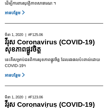
ដើម្បីការពារសុវត្ថិភាពសាធារណៈ។
អាន​បន្ថែម
About
ការបិទ
ចរន្ត
អគ្គិសនី
មីនា 1, 2020
#F125.06
ដោយ
វីរុស Coronavirus (COVID-19)
ក្រុម
សុខភាព​ផ្លូវ​ចិត្ត
ហ៊ុន
ផ្គត់
នេះគឺសម្រាប់ជនពិការសុខភាពផ្លូវចិត្ត ដែលរងផលប៉ះពាល់ដោយ
ផ្គង់
COVID-19។
អគ្គិសនី
អាន​បន្ថែម
About
វីរុស
Coronavirus
(COVID-
មីនា 1, 2020
#F123.06
19)
វីរុស Coronavirus (COVID-19)
សុខ