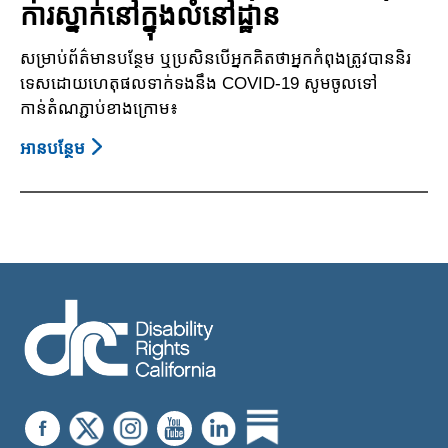
ការស្នាក់​នៅក្នុង​លំនៅដ្ឋាន​
ភាព​
ផ្លូវ​
សម្រាប់ព័ត៌មានបន្ថែម ឬប្រសិនបើអ្នកគិតថាអ្នកកំពុងត្រូវបាននិរ
ចិត្ត
ទេសដោយហេតុផលទាក់ទងនឹង COVID-19 សូមចូលទៅ
កាន់តំណភ្ជាប់ខាងក្រោម៖
អាន​បន្ថែម
About
វីរុស
Coronavirus
(COVID-
19)
ការ
ស្នាក់​
នៅ
ក្នុង​
លំនៅ
ដ្ឋាន​