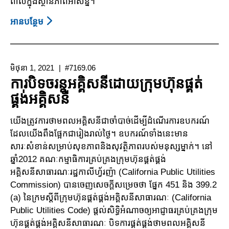
ពាល់ក្នុងស្ថានភាពអាសន្ន។
អាន​បន្ថែម
About
ផែនការ
សង្គ្រោះ
បន្ទាន់
មិថុនា 1, 2021
#7169.06
សម្រាប់
ការបិទចរន្តអគ្គិសនីដោយក្រុមហ៊ុនផ្គត់
IEPs
ផ្គង់អគ្គិសនី
យើងត្រូវការថាមពលអគ្គិសនីជាចាំបាច់ដើម្បីដំណើរការឧបករណ៍
ដែល​យើង​ពឹងផ្អែកជារៀងរាល់ថ្ងៃ។ ឧបករណ៍ទាំងនេះមាន
សារៈសំខាន់សម្រាប់សុខភា​ព​​​និងសុវត្ថិភាពរបស់​មនុស្សម្នាក់។ នៅ
ឆ្នាំ2012 គណៈកម្មាធិការគ្រប់គ្រងក្រុមហ៊ុ​នផ្គត់ផ្គង់
អគ្គិសនីសាធារណៈរដ្ឋកាលីហ្វ័រញ៉ា​ (California Public Utilities
Commission) បានចេញសេចក្ដីសម្រេចថា ផ្នែក 451 និង 399.2
(a) នៃក្រមស្ដីពី​ក្រុមហ៊ុនផ្គត់ផ្គង់អគ្គិសនី​សាធារណៈ (California
Public Utilities Code) ផ្ដល់សិទ្ធិអំណាចឲ្យអាជ្ញាធរគ្រប់គ្រង​ក្រុម
ហ៊ុនផ្គត់ផ្គង់អគ្គិសនីសាធារ​ណៈ បិទការផ្គត់ផ្គង់ថាមពលអគ្គិសនី​