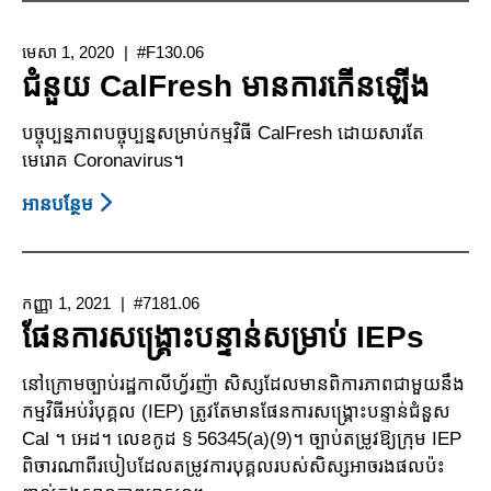
ដាក់
ពាក្យសុំ
មេសា 1, 2020
#F130.06
ជំនួយហិរញ្ញ
ជំនួយ CalFresh មានការកើនឡើង
វត្ថុ
FEMA
បច្ចុប្បន្នភាពបច្ចុប្បន្នសម្រាប់កម្មវិធី CalFresh ដោយសារតែ
បន្ទាប់ពី
មេរោគ Coronavirus។
គ្រោះ
មហន្ត
អាន​បន្ថែម
About
រាយ
ជំនួយ
CalFresh
មាន
កញ្ញា 1, 2021
#7181.06
ការកើន
ផែនការសង្គ្រោះបន្ទាន់សម្រាប់ IEPs
ឡើង
នៅក្រោមច្បាប់រដ្ឋកាលីហ្វ័រញ៉ា សិស្សដែលមានពិការភាពជាមួយនឹង
កម្មវិធីអប់រំបុគ្គល (IEP) ត្រូវតែមានផែនការសង្គ្រោះបន្ទាន់ជំនួស
Cal ។ អេដ។ លេខកូដ § 56345(a)(9)។ ច្បាប់តម្រូវឱ្យក្រុម IEP
ពិចារណាពីរបៀបដែលតម្រូវការបុគ្គលរបស់សិស្សអាចរងផលប៉ះ