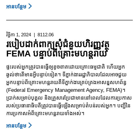
អាន​បន្ថែម
About
សិទ្ធិ
ទទួល
បាន
វិច្ឆិកា 1, 2024
8112.06
ការ
របៀបដាក់ពាក្យសុំជំនួយហិរញ្ញវត្ថុ
អប់រំ
FEMA បន្ទាប់ពីគ្រោះមហន្តរាយ
នៅ
សាលា
ផ្ទះរបស់អ្នកត្រូវបានធ្វើឲ្យខូចខាតដោយគ្រោះធម្មជាតិ ហើយអ្នក
បន្ទាប់ពី
ឆ្ងល់ថា​តើមានអ្វី​បន្ទា​ប់​ទៀត។ ទីភ្នាក់ងារ​រដ្ឋា​ភិបាល​ដែលអាចជួយ
គ្រោះ
អ្នកបន្ទាប់ពីគ្រោះមហន្តរាយគឺទីភ្នាក់ងារគ្រប់គ្រងអាសន្នសហព័ន្ធ
មហន្ត
(Federal Emergency Management Agency, FEMA)។
រាយ
ប្រាក់សម្រាប់បុគ្គល និងគ្រួសារប្រែជា​មាននៅ​ពេល​ដែល​ការ​ប្រកាស
របស់​ប្រ​ធា​នា​ធិប​តី​ត្រូវបានធ្វើឡើងសម្រាប់តំបន់របស់អ្នក។ បញ្ជីនៃ​
ការប្រកាស​អំពីគ្រោះមហន្តរាយទាំងអស់។
អាន​បន្ថែម
About
របៀប