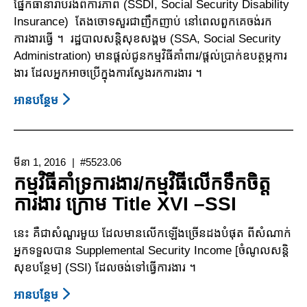
ផ្នែកធានា​រ៉ាប់រង​ពិការ​ភាព​ (SSDI, Social Security Disability
-
Insurance) តែងចោទសួរ​ជាញឹក​ញាប់ នៅពេលពួកគេចង់​រក
ការ
ការងារធ្វើ ។ រដ្ឋបាលសន្តិសុខសង្គម (SSA, Social Security
មិន
Administration) មានផ្តល់ជូនកម្មវិធី​គាំពារ/ផ្តល់ប្រាក់ឧបត្ថម្ភការ​
រាប់
ងារ ដែលអ្នកអាចប្រើក្នុងការស្វែងរកការងារ ។
បញ្ចូល
ប្រាក់
អាន​បន្ថែម
About
ចំណូល
កម្មវិធី
ដែល
គាំពារ/
សិស្ស
ផ្តល់
មីនា 1, 2016
និស្សិត
#5523.06
ប្រាក់
កម្មវិធីគាំទ្រការងារ/កម្មវិធីលើកទឹកចិត្ត
រកបាន
ឧបត្ថម្ភ
ការងារ ក្រោម Title XVI –SSI
ការងារ
ក្រោម
នេះ គឺជាសំណួរមួយ ដែលមានលើកឡើងច្រើនដងបំផុត ពីសំណាក់
ច្បាប់
អ្នកទទួលបាន​ Supplemental Security Income [ចំណូលសន្តិ
Title
សុខបន្ថែម] (SSI) ដែលចង់ទៅធ្វើការងារ ។
II
-
អាន​បន្ថែម
About
SSDI