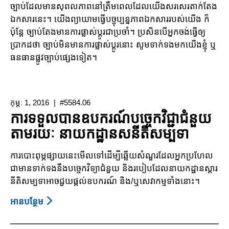
ច្បាប់ដែលមានសុពលភាពនៅត្រឹមពេលដែលយើងសរសេរតាក់តែង
ឯកសារនេះ។ យើងព្យាយាមធ្វើបច្ចុប្បន្នភាពឯកសាររបស់យើង ក៏
ប៉ុន្តែ ច្បាប់តែងមានការផ្លាស់ប្តូរជាប្រចាំ។ ប្រសិនបើអ្នកចង់ធ្វើឲ្យ
ប្រាកដថា ច្បាប់មិនមានការផ្លាស់ប្តូរនោះ សូមទាក់ទងមកយើងខ្ញុំ ឬ
ធនធានផ្លូវច្បាប់ផ្សេងទៀត។
កុម្ភៈ 1, 2016
#5584.06
ការទទួលបានឧបករណ៍បច្ចេកវិជ្ជាជំនួយ
តាមរយៈ នាយកដ្ឋានសនីតិសម្បទា
ការបោះពុម្ភផ្សាយនេះមើលទៅដើម្បីឆ្លើយសំណួរដែលអ្នកប្រហែល
ជាមានទាក់ទងនឹងបច្ចេកវិទ្យាជំនួយ និងរបៀបដែលនាយកដ្ឋានស្តារ
នីតិសម្បទាអាចជួយផ្តល់ឧបករណ៍ និង/ឬសេវាកម្មទាំងនោះ។
អាន​បន្ថែម
About
ការ
ទទួល