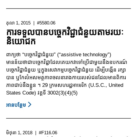
សលាកបត្រ
ព័ត៌មាន
ស្តីពី
តុលា 1, 2015
#5580.06
ការ
ការទទួលបានបច្ចេកវិជ្ជាជំនួយតាមរយៈ
រើសអើងលើ
និយោជក
ពិការ
ភាព៖
ពាក្យថា “បច្ចេកវិជ្ជាជំនួយ” (“assistive technology”)
បុគ្គលិក
មានន័យថាជាបច្ចេកវិជ្ជាដែល​គេយកវា​ទៅប្រើ​ជាមួយនឹងឧបករណ៍
រដ្ឋ
បច្ចេកវិជ្ជាជំនួយ ឬក្នុងសេវាកម្ម​បច្ចេកវិជ្ជាជំនួយ ដើម្បី​បង្កើន រក្សា​
និង
បាន ឬកែលំអសមត្ថភាពចលនា​រាងកាយ​របស់ជនដែល​មាន​ពិការ
បុគ្គលិក
ភាព​ជាប់​នឹងខ្លួន ។ 29 ក្រមសហរដ្ឋអាមេរិក (U.S.C., United
រដ្ឋាភិបាល
States Code) វគ្គទី 3002(3)(4)(5)
ក្នុង
មូលដ្ឋាន
អាន​បន្ថែម
About
ការ
ទទួល
បាន
មិថុនា 1, 2018
#F116.06
បច្ចេកវិជ្ជា