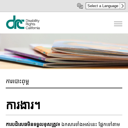
រំលង​​
Select a Language
ទៅ​
មាតិកា​
សំខាន់​
ការបោះពុម្ព
ការងារ។
ការបដិសេធមិនទទួលខុសត្រូវ៖
ឯកសារទាំងអស់នេះ ផ្អែកទៅតាម