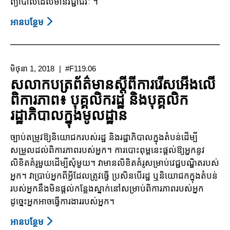
ព្យាបាលដែលមានវិជ្ជាជីវៈ ។
អាន​បន្ថែម
About
សន្លឹក
ព័ត៌មាន
ពិត
មិថុនា 1, 2018
#F119.06
ស្តី
សលាកបត្រព័ត៌មានស្តីពីការរើសអើងលើ
អំពី
ពិការភាព៖ បុគ្គលិករដ្ឋ និងបុគ្គលិក
ការ
រដ្ឋាភិបាលក្នុងមូលដ្ឋាន
រើសអើង
ចំពោះ
ច្បាប់តម្រូវឱ្យនិយោជករបស់រដ្ឋ និងរដ្ឋាភិបាលក្នុងតំបន់ដើម្បី
ពិការ
សម្រួលដល់ពិការភាពរបស់អ្នក។ ការបោះពុម្ពនេះផ្តល់ឱ្យអ្នកនូវ
ភាព
លិខិតគំរូមួយដើម្បីសុំមួយ។ វាមានលិខិតគំរូសម្រាប់វេជ្ជបណ្ឌិតរបស់
៖
អ្នក។ វាប្រាប់អ្នកពីអ្វីដែលត្រូវធ្វើ ប្រសិនបើរដ្ឋ ឬនិយោជកក្នុងតំបន់
ការងារ
របស់អ្នកនឹងមិនផ្តល់កន្លែងស្នាក់នៅសម្រាប់ពិការភាពរបស់អ្នក
ដូច្នេះអ្នកអាចធ្វើការងាររបស់អ្នក។
អាន​បន្ថែម
About