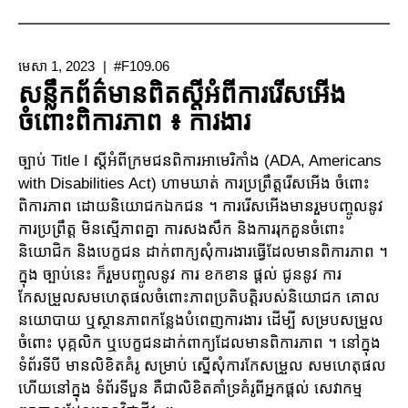
កម្មវិធី
គាំទ្រ
ការងារ/
មេសា 1, 2023
#F109.06
កម្មវិធី
សន្លឹកព័ត៌មានពិតស្តីអំពីការរើសអើង
លើក
ចំពោះពិការភាព ៖ ការងារ
ទឹក
ចិត្ត
ច្បាប់ Title I ស្តីអំពីក្រមជនពិការអាមេរិកាំង (ADA, Americans
ការងារ
with Disabilities Act) ហាមឃាត់ ការប្រព្រឹត្តរើសអើង ចំពោះ
ក្រោម
ពិការភាព ដោយនិយោជកឯកជន ។ ការរើសអើងមានរួមបញ្ចូលនូវ
Title
ការប្រព្រឹត្ត មិនស្មើភាពគ្នា ការសងសឹក និងការរុកគួនចំពោះ
XVI
និយោជិក និងបេក្ខជន ដាក់ពាក្យសុំការងារធ្វើដែលមានពិការភាព ។
–
ក្នុង ច្បាប់នេះ ក៏រួមបញ្ចូលនូវ ការ ខកខាន ផ្តល់ ជូននូវ ការ
SSI
កែសម្រួលសមហេតុផលចំពោះភាពប្រតិបត្តិរបស់និយោជក គោល
នយោបាយ ឬស្ថានភាពកន្លែងបំពេញការងារ ដើម្បី សម្របសម្រួល
ចំពោះ បុគ្កលិក ឬបេក្ខជនដាក់ពាក្យដែលមានពិការភាព ។ នៅក្នុង
ទំព័រទីបី មានលិខិតគំរូ សម្រាប់ ស្នើសុំការកែសម្រួល សមហេតុផល
ហើយនៅក្នុង ទំព័រទីបួន គឺជាលិខិតគាំទ្រគំរូពីអ្នកផ្តល់ សេវាកម្ម