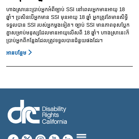
បុគ្គលិក
ហាងស្រានេះប្រាប់អ្នកអំពីច្បាប់ SSI នៅពេលអ្នកមានអាយុ 18
រដ្ឋាភិបាល
ឆ្នាំ។ ប្រសិនបើអ្នកមាន SSI មុនអាយុ 18 ឆ្នាំ អ្នកត្រូវតែមានសិទ្ធិ
សហព័ន្ធ
ទទួលបាន SSI របស់អ្នកម្តងទៀត។ ច្បាប់ SSI មានភាពខុសប្លែក
គ្នាសម្រាប់មនុស្សដែលមានអាយុលើសពី 18 ឆ្នាំ។ ហាងស្រានេះក៏
ប្រាប់អ្នកពីកន្លែងដែលត្រូវទទួលបានជំនួយផងដែរ។
អាន​បន្ថែម
About
ការ
ផ្លាស់
ប្តូរ
-
អាយុ
យុវជន
និងរបប
សន្តិ
សុខ
សង្គម
-