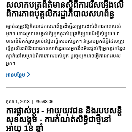
សលាកបត្រព័ត៌មានស្តីពីការរើសអើងលើ
ជំនួយ
ពិការភាពបុគ្គលិករដ្ឋាភិបាលសហព័ន្ធ
តាមរយៈ
និយោជក
ច្បាប់តម្រូវឱ្យនិយោជកសហព័ន្ធដើម្បីសម្រួលដល់ពិការភាពរបស់
អ្នក។ ហាងស្រានេះផ្តល់ឱ្យអ្នកនូវសំបុត្រគំរូមួយដើម្បីសុំមួយ។ វា
មានលិខិតគំរូសម្រាប់វេជ្ជបណ្ឌិតរបស់អ្នក។ វាប្រាប់អ្នកពីអ្វីដែលត្រូវ
ធ្វើប្រសិនបើនិយោជកសហព័ន្ធរបស់អ្នកនឹងមិនផ្តល់ឱ្យអ្នកនូវកន្លែង
ស្នាក់នៅសម្រាប់ពិការភាពរបស់អ្នក ដូច្នេះអ្នកអាចធ្វើការងាររបស់
អ្នក។
អាន​បន្ថែម
About
សលាកបត្រ
ព័ត៌មាន
ស្តីពី
តុលា 1, 2018
#5598.06
ការ
ការផ្លាស់ប្តូរ - អាយុយុវជន និងរបបសន្តិ
រើសអើងលើ
សុខសង្គម - ការកំណត់សិទ្ធិជាថ្មីនៅ
ពិការ
អាយុ 18 ឆ្នាំ
ភាព