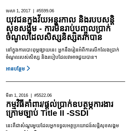
បាន
មេសា 1, 2017
#5599.06
ឧបករណ៍
យុវជនក្នុងវ័យអន្តរកាល និងរបបសន្តិ
បច្ចេកវិជ្ជា
សុខសង្គម - ការមិនរាប់បញ្ចូលប្រាក់
ជំនួយ
ចំណូលដែលសិស្សនិស្សិតរកបាន
តាមរយៈ
នាយក
នៅក្នុងការបោះពុម្ភផ្សាយនេះ អ្នកនឹងរៀនអំពីការលើកលែងប្រាក់
ដ្ឋានស
ចំណូលរបស់សិស្ស និងរបៀបដែលវាអាចជួយបាន។
នីតិ
សម្បទា
អាន​បន្ថែម
About
យុវជន
ក្នុងវ័យ
អន្តរ
មីនា 1, 2016
#5522.06
កាល
កម្មវិធីគាំពារ/ផ្តល់ប្រាក់ឧបត្ថម្ភការងារ
និងរបប
ក្រោមច្បាប់ Title II -SSDI
សន្តិ
សុខ
នេះគឺជាសំណួរមួយដែល​អ្នកទទួលអត្ថប្រយោជន៍សន្តិសុខសង្គម
សង្គម