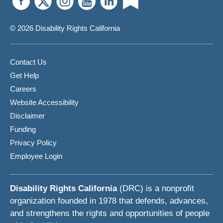
ការ
កំណត់
© 2026 Disability Rights California
សិទ្ធិ
ជា
ថ្មី
Contact Us
នៅ
Get Help
អាយុ
Careers
18
Website Accessibility
ឆ្នាំ
Disclaimer
Funding
Privacy Policy
Employee Login
Disability Rights California
(DRC) is a nonprofit
organization founded in 1978 that defends, advances,
and strengthens the rights and opportunities of people