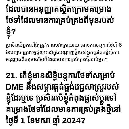
ដែលបានអនុញ្ញាតស្ថិតក្រោមគម្រោង
ថែទាំដែល​មាន​ការគ្រប់គ្រងពីមុនរបស់
ខ្ញុំ?
ប្រសិនបើអ្នកនៅតែត្រូវការសេវាក្រោយរយៈពេល​ការបន្តការថែទាំ​ 6
ខែបញ្ចប់ គ្រូពេទ្យ​ផ្តល់សេវាក្នុង​បណ្តាញ​ថ្មីរបស់អ្នកគួរតែស្នើសុំការ
អនុញ្ញាតពី​គម្រោង​ថែទាំដែលមានការគ្រប់គ្រងថ្មីរបស់អ្នក។
21. តើខ្ញុំមានសិទ្ធិបន្តការ​ថែទាំសម្រាប់
DME និងសម្ភារ​ផ្គត់ផ្គង់​វេជ្ជ​សាស្រ្ត​របស់
ខ្ញុំដែរឬទេ ប្រសិនបើខ្ញុំកំពុង​ផ្លាស់ប្តូរទៅ
គម្រោង​ថែទាំ​ដែល​មានការ​គ្រប់គ្រងថ្មី​នៅ
ថ្ងៃទី 1 ខែមករា ឆ្នាំ 2024?