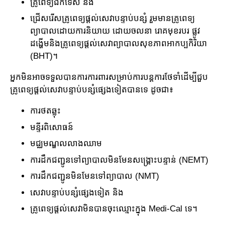
គ្រូពេទ្យឯកទេស និង
ជ្រើសរើសគ្រូពេទ្យផ្តល់សេវាបន្ទាប់បន្សំ រួមមានគ្រូពេទ្យ
ព្យាបាល​ដោយការ​និយាយ ដោយចលនា រោគ​មុខរបរ ផ្លូវ
ដង្ហើមនិងគ្រូពេទ្យ​ផ្ដល់​សេវា​ព្យាបាលសុខភាពអាកប្បកិរិយា
(BHT)។
អ្នកមិនអាចទទួលបានការការពារសម្រាប់ការបន្តការថែទាំដើម្បី​ជួប
គ្រូពេទ្យ​ផ្តល់សេវាបន្ទាប់​បន្សំផ្សេង​ទៀត​​បា​នទេ ដូចជា៖
ការថតឆ្លុះ
មន្ទីរពិសោធន៍
មជ្ឈមណ្ឌលលាងឈាម
ការ​ដឹកជញ្ជូនទៅព្យាបាល​មិនមែន​សង្គ្រោះ​បន្ទាន់​​ (NEMT)
ការ​ដឹកជញ្ជូនមិនមែនទៅព្យាបាល​ (NMT)
សេវាបន្ទាប់បន្សំផ្សេងទៀត និង
គ្រូពេទ្យផ្តល់សេវាមិនបានចុះឈ្មោះក្នុង Medi-Cal ទេ។