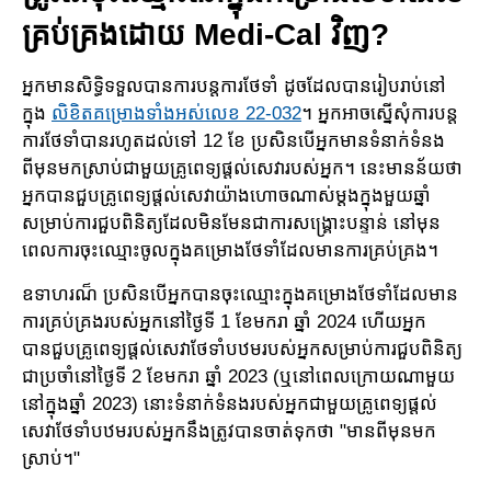
គ្រប់គ្រងដោយ Medi-Cal វិញ?
អ្នកមានសិទ្ធិទទួលបានការបន្តការថែទាំ ដូចដែលបានរៀបរាប់នៅ
ក្នុង
លិខិតគម្រោង​ទាំងអស់លេខ 22-032​
។ អ្នកអាចស្នើសុំការបន្ត
ការថែទាំបានរហូតដល់ទៅ 12 ខែ ប្រសិន​បើ​អ្នក​មានទំនាក់ទំនង​
ពីមុន​មក​ស្រាប់​ជា​មួយ​គ្រូពេទ្យផ្តល់សេវារបស់អ្នក។ នេះមានន័យថា
អ្នកបានជួបគ្រូពេទ្យ​ផ្តល់​សេវា​យ៉ាង​ហោច​ណាស់​ម្តង​ក្នុង​មួយឆ្នាំ
សម្រាប់ការជួបពិនិត្យ​ដែល​មិនមែនជាការសង្គ្រោះ​បន្ទាន់ នៅមុន
ពេលការ​ចុះ​ឈ្មោះ​ចូល​ក្នុង​គម្រោងថែទាំដែលមាន​ការ​គ្រប់គ្រង។
ឧទាហរណ៏ ប្រសិនបើអ្នកបានចុះឈ្មោះក្នុងគម្រោងថែទាំដែលមាន​
ការ​គ្រប់គ្រងរបស់អ្នកនៅថ្ងៃទី 1 ខែ​មករា​ ឆ្នាំ 2024 ហើយអ្នក
បានជួប​គ្រូពេទ្យផ្តល់សេវាថែទាំបឋម​របស់អ្នកសម្រាប់ការ​ជួប​ពិនិត្យ​
ជាប្រចាំ​នៅ​ថ្ងៃទី 2 ខែមករា ឆ្នាំ 2023 (ឬនៅពេលក្រោយណាមួយ​
នៅក្នុងឆ្នាំ 2023) នោះ​ទំនាក់ទំនងរបស់អ្នកជា​មួយ​​គ្រូពេទ្យ​ផ្តល់
សេវាថែទាំបឋមរបស់អ្នកនឹងត្រូវបានចាត់ទុកថា "មានពីមុនមក
ស្រាប់។"