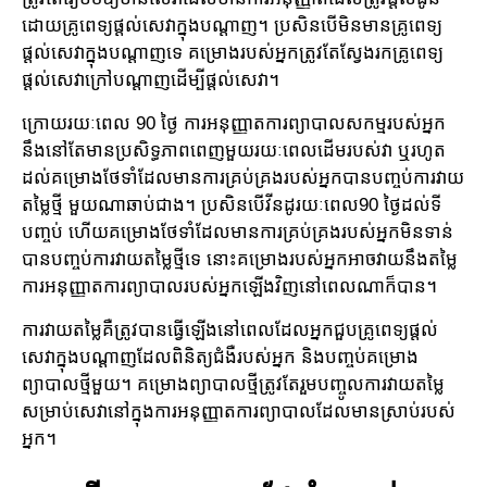
ដោយ​គ្រូពេទ្យ​ផ្តល់​សេវា​ក្នុង​បណ្តាញ។ ប្រសិនបើមិនមានគ្រូពេទ្យ
ផ្តល់សេវាក្នុងបណ្តាញទេ គម្រោង​របស់​អ្នក​ត្រូវ​តែ​ស្វែង​រក​គ្រូ​ពេទ្យ​​
ផ្តល់​សេវាក្រៅបណ្តាញដើម្បីផ្តល់សេវា។
ក្រោយ​រយៈពេល 90 ថ្ងៃ ការអនុញ្ញាតការព្យាបាលសកម្មរបស់អ្នក​​
នឹងនៅ​តែមានប្រសិទ្ធភាពពេញ​មួយ​រយៈ​​ពេលដើមរបស់វា ឬរហូត
ដល់គម្រោង​ថែទាំដែលមានការគ្រប់គ្រងរបស់អ្នកបានបញ្ចប់ការវាយ
តម្លៃថ្មី មួយ​ណាឆាប់ជាង។ ប្រសិនបើវីនដូរយៈពេល90 ថ្ងៃដល់ទី
បញ្ចប់ ហើយគម្រោង​ថែទាំដែលមានការ​គ្រប់​គ្រង​របស់អ្នកមិនទាន់
បានបញ្ចប់ការវាយតម្លៃថ្មីទេ នោះគម្រោង​របស់អ្នកអាចវាយនឹង​តម្លៃ​
កា​រ​អនុ​ញ្ញាត​ការ​ព្យាបាល​របស់អ្នកឡើងវិញនៅពេលណាក៏បាន។
ការវាយតម្លៃគឺត្រូវបានធ្វើឡើងនៅពេលដែលអ្នកជួប​គ្រូពេទ្យ​ផ្តល់​
សេវាក្នុងបណ្តាញដែល​ពិនិត្យ​ជំងឺ​រប​ស់​អ្នក​ និងបញ្ចប់គម្រោង​
ព្យាបាលថ្មីមួយ។ គម្រោងព្យាបាលថ្មីត្រូវតែរួមបញ្ចូល​ការវាយ​តម្លៃ
សម្រាប់​សេវា​នៅ​ក្នុង​ការអនុញ្ញាតការព្យាបាលដែលមានស្រាប់របស់
អ្នក។