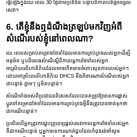
ធ្វើឡើងក្នុងរយៈពេល 30 ថ្ងៃតាមប្រតិទិន បន្ទាប់ពីកាលបរិច្ឆេទទទួល​
សេវា​។
6. តើខ្ញុំនឹងឮដំណឹងត្រឡប់មកវិញអំពី
សំណើរបស់ខ្ញុំនៅពេលណា?
រយៈពេលសម្រាប់គម្រោងថែទាំដែលមានការគ្រប់គ្រងរបស់អ្នកដើម្បី
អនុម័ត ឬបដិសេធសំណើស្ដីពី​ការ​បន្ត​ការថែទាំរបស់អ្នក
អាស្រ័យលើហានិភ័យដែលអាចកើតមានចំពោះសុខភាពរបស់អ្នក។
ដោយ​អាស្រ័យ​លើហានិភ័យ DHCS នឹងពិចារណាសំណើ​របស់អ្នក
ជាបន្ទាន់ ភ្លាមៗ ឬមិនបន្ទាន់។
សំណើ​ទាំងអស់ពីប្រជាជនពិសេសដែលបាន​តម្រូវឱ្យមានការផ្លាស់
ប្តូរទៅ​គម្រោង​ថែទាំដែលមានការ​គ្រប់​គ្រង​ថ្មីនឹងត្រូវបានចាត់ទុកថា
ជាករណីបន្ទាន់។
ប្រសិនបើអ្នកត្រូវការជួបគ្រូពេទ្យផ្ដល់សេវាការបន្តការថែទាំ​របស់អ្នក
គឺជាករណីបន្ទាន់ ឬអ្នកមានការ​ណាត់​ជួប​ដែលកំពុងរង់ចាំសូម​