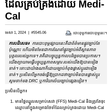
ដែលគ្រប់គ្រងដោយ Medi-
Cal
មេសា 1, 2024
#5545.06
បោះពុម្ពការបោះពុម្ពនេះ។
ការបដិសេធ៖
ការបោះពុម្ភផ្សាយនេះគឺជាព័ត៌មានផ្លូវច្បាប់តែ
ប៉ុណ្ណោះ ហើយមិនមែនជាការណែនាំផ្លូវច្បាប់អំពីស្ថានភាព
បុគ្គលរបស់អ្នកទេ។ វា​គឺ​ជា​បច្ចុប្បន្ន​កាល​បរិច្ឆេទ​បាន​ប្រកាស។
យើងព្យាយាមធ្វើបច្ចុប្បន្នភាពសម្ភារៈរបស់យើងឱ្យបានទៀង
ទាត់។ ទោះជាយ៉ាងណាក៏ដោយច្បាប់កំពុងផ្លាស់ប្តូរជាទៀង
ទាត់។ ប្រសិនបើអ្នកចង់ធ្វើឱ្យប្រាកដថាច្បាប់មិនបានផ្លាស់ប្តូរ
សូមទាក់ទង DRC ឬការិយាល័យច្បាប់ផ្សេងទៀត។
ប្រសិនបើអ្នក៖
មានថ្លៃឈ្នួលសម្រាប់សេវា (FFS) Medi-Cal និងត្រូវតែចុះ
ឈ្មោះនៅក្នុងគម្រោងថែទាំដែលគ្រប់គ្រងដោយ Medi-Cal