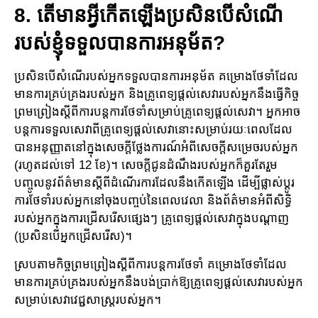
8. តើមានអ្វីកើតឡើងប្រសិនបើសំណើ​
របស់ខ្ញុំទទួលបានការ​អនុម័ត​?
ប្រសិនបើសំណើ​របស់អ្នកទទួលបានការ​អនុម័ត គម្រោង​ថែទាំដែល​
មានការ​គ្រប់គ្រងរបស់អ្នក និង​គ្រូ​ពេទ្យ​ផ្តល់សេវារបស់អ្នកនឹងធ្វើ​កិច្ច
ព្រមព្រៀងស្ដីពី​ការបន្តការថែទាំសម្រាប់គ្រូពេទ្យ​ផ្តល់សេវា។ អ្នកអា​ច​
បន្ត​ការ​ទទួលសេវាពីគ្រូពេទ្យ​ផ្តល់សេវានោះ​សម្រាប់​រយៈពេលដែល
បានអនុញ្ញាត​នៅក្នុង​សេចក្តី​ថ្លែង​ការណ៍​អំពីសេចក្ដីសម្រេចរបស់អ្នក
(រហូតដល់ទៅ 12 ខែ)។ សេចក្តីជូន​ដំណឹងរបស់​អ្នកក៏គួរ​តែរួម​
បញ្ចូល​នូវ​ព័ត៌មានស្តីពីដំណើរការដែលនឹងកើតឡើង ដើម្បីផ្លាស់ប្តូរ​
ការថែទាំរបស់​អ្នកនៅចុង​បញ្ចប់​នៃ​ពេល​វេលា និងព័ត៌មានអំពីសិទ្ធិ
របស់អ្នកក្នុងការជ្រើសរើសផ្សេងៗ គ្រូពេទ្យផ្តល់សេវាក្នុងបណ្តាញ
(ប្រសិន​បើអ្នកជ្រើសរើស)។
ស្របតាមកិច្ចព្រមព្រៀងស្ដីពី​ការបន្ត​ការថែទាំ គម្រោង​ថែទាំដែល​
មានការ​គ្រប់គ្រងរបស់​អ្នកនឹងបង់​ប្រាក់​ឱ្យ​​គ្រូ​ពេទ្យផ្ដល់សេវា​របស់អ្នក
សម្រាប់សេវាវេជ្ជសាស្រ្តរបស់អ្នក។