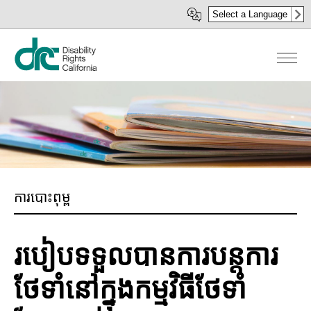
រំលង​​
Select a Language
ទៅ​
មាតិកា​
សំខាន់​
ការបោះពុម្ព
របៀបទទួលបានការបន្តការ
ថែទាំនៅក្នុងកម្មវិធីថែទាំ