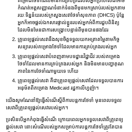
គម្រោងថែទាំដែលមានការគ្រប់គ្រងរបស់អ្នកប្រហែលជា​អាច
កំណត់​អត្តសញ្ញាណ​ទំនាក់​ទំនង​ពី​មុន​មកស្រាប់របស់អ្នកតាម​
រយៈទិន្នន័យរបស់​ក្រសួងសេវាថែទាំសុខភាព (DHCS) ប៉ុន្តែ​
អ្នក​​ក៏អាច​ផ្តល់​ឯក​សារផ្ទាល់ខ្លួនរបស់អ្នកអំពីការជួបពិនិត្យ
ដែល​មិន​មែន​ជាការសង្គ្រោះ​បន្ទាន់​ពី​មុន​បាន​ផង​ដែរ​
គ្រូពេទ្យផ្ដល់សេវានឹងសុខចិត្តទទួលយកអត្រាតម្លៃតាមកិច្ច
សន្យារបស់​គម្រោង​ថែទាំដែលមាន​ការ​គ្រប់គ្រងរបស់អ្នក
គ្រូពេទ្យផ្ដល់សេវាបំពេញតាមបទដ្ឋានវិជ្ជាជីវៈរបស់គម្រោង
ថែទាំដែល​មានការគ្រប់គ្រងរបស់អ្នក និងមិនមានបញ្ហាគុណ
ភាពនៃការថែទាំណាមួយទេ ហើយ
គ្រូពេទ្យផ្ដល់សេវា គឺជាគ្រូពេទ្យផ្ដល់សេវាដែលទទួលបានការ
អនុម័ត​ពី​គម្រោង​ Medicaid រដ្ឋកា​លីហ្វញ៉ា​។
យើងសូមណែនាំឱ្យធ្វើសំណើស្ដីពីការបន្តការថែទាំ មុនពេលទទួល​
សេវា​ពីគ្រូពេទ្យផ្តល់សេវារបស់អ្នក។
ប្រសិនបើអ្នកកំពុងធ្វើសំណើ ក្រោយពេលអ្នកទទួលសេវាពីគ្រូពេទ្យ​
ផ្ដល់សេវា នោះសំណើរបស់អ្នក​សម្រាប់​​ការបន្តការថែទាំត្រូវ​តែ​បាន