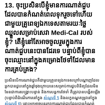
13. ចុះប្រសិនបើខ្ញុំមានការណាត់ជួប
ដែលបានកំណត់ពេលទុក​រួច​ទៅ​ហើយ​
ជាមួយគ្រូពេទ្យឯកទេសតាមរយៈថ្លៃ
ឈ្នួលសម្រាប់សេវា Medi-Cal របស់
ខ្ញុំ? តើខ្ញុំនៅតែអាចចូលរួមក្នុងការ
ណាត់ជួបនេះបានដែរទេ បន្ទាប់​​ពី​ខ្ញុំ​បាន
ចុះឈ្មោះនៅក្នុងគម្រោង​ថែទាំដែលមាន
ការ​គ្រប់គ្រង?
ប្រសិនបើការណាត់ជួបគឺ​ជាមួយគ្រូពេទ្យឯកទេសក្រៅបណ្តាញដែល
អ្នកបានជួបនៅក្នុង​ឆ្នាំចុង​ក្រោយ​នេះ​សម្រាប់ការជួបពិនិត្យ​ដែល​មិន​
មែន​ជាការសង្គ្រោះបន្ទាន់ និងការបន្ត​ការថែទាំ គឺ​ត្រូវបានបង្កើតឡើង
(បន្ទាប់​ពីដំណើរការនៅក្នុង
សំណួរទី​ 5
និងលក្ខខណ្ឌតម្រូវនៅក្នុង
សំណួរទី​ 6
) នោះ​អ្នកអាចបន្តរក្សា​ការ​ណាត់​ជួបដែលបានកំណត់