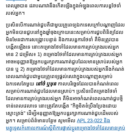
ពេលរួចបាន ដរាបណា​វានឹងកើត​ឡើង​ក្នុងអំឡុងពេលការបន្តថែទាំ
របស់អ្នក។
ប្រសិនបើការណាត់ជួបគឺជាមួយគ្រូពេទ្យឯកទេសក្រៅបណ្តាញដែល
អ្នកមិនបានជួបនៅក្នុងឆ្នាំចុង​ក្រោយ​នេះសម្រាប់ការជួបពិនិត្យ​ដែល​
មិន​មែន​ជាការសង្គ្រោះបន្ទាន់ និងការបន្តការ​ថែទាំ គឺ​មិនត្រូវ​បាន​
បង្កើត​ឡើងទេ នោះ​គម្រោងថែទាំដែលមានការ​គ្រប់​គ្រង​របស់អ្នក
មាន 2 ជម្រើស៖ 1) គម្រោង​ថែ​ទាំ​ដែល​មាន​ការ​​គ្រប់គ្រងរបស់អ្នក
អាចអនុញ្ញាតឱ្យអ្នកបន្តរក្សាការណាត់​ជួប​ដែលមានស្រាប់របស់អ្នក
បាន ឬ 2) គម្រោង​​ថែទាំដែលមា​នការ​គ្រប់គ្រងរបស់អ្នកនឹងកំណត់
ពេលណាត់ជួបជាមួយគ្រូពេទ្យ​ផ្តល់​សេវា​ក្នុង​បណ្តាញ​សម្រាប់​
ឯកទេសតែមួយ
នៅចំ ឬមុន
កាលបរិច្ឆេទដែលបានកំណត់ពេល​
សម្រាប់​ការ​ណាត់​ជួប​ដែល​មានស្រាប់។ ប្រសិនបើគម្រោងថែទាំ
ដែលមានការ​គ្រប់​គ្រងរបស់អ្នក គឺ​មិនអាច​កំណត់​ពេល​ណាត់​ជួប​ថ្មី​
ទាន់ពេលវេលាទេ នោះ​ត្រូវតែបង្កើត "កិច្ច​ខិតខំប្រឹងប្រែងដោយ
ស្មោះត្រង់" ដើម្បី​អនុញ្ញាត​ឱ្យ​អ្នក​បន្ត​​រក្សាការណាត់ជួបដើមរបស់
អ្នក។ សម្រាប់ព័ត៌មានបន្ថែម សូមមើល
APL 23-022 ​និង
មគ្គុទ្ទេសក៍​គោលការណ៍​ស្ដីពីការផ្លាស់ប្តូរគម្រោងថែទាំដែល​មាន​គ្រប់