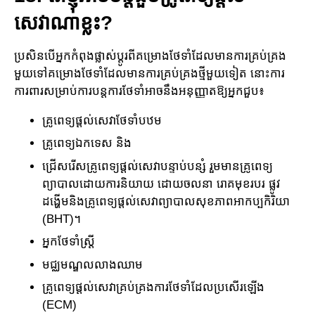
សេវាណាខ្លះ?
ប្រសិនបើអ្នកកំពុងផ្លាស់ប្តូរពីគម្រោង​ថែទាំដែល​មានការ​គ្រប់គ្រង
មួយទៅគម្រោង​ថែទាំដែល​មានការ​គ្រប់គ្រងថ្មីមួយ​ទៀត នោះ​ការ
ការពារសម្រាប់​ការបន្តការថែទាំអាចនឹងអនុញ្ញាតឱ្យអ្នកជួប៖
គ្រូពេទ្យផ្តល់សេវាថែទាំបឋម
គ្រូពេទ្យឯកទេស និង
ជ្រើសរើសគ្រូពេទ្យផ្តល់សេវាបន្ទាប់បន្សំ រួមមានគ្រូពេទ្យ
ព្យាបាល​ដោយការ​និយាយ ដោយចលនា រោគមុខរបរ ផ្លូវ
ដង្ហើមនិងគ្រូពេទ្យ​ផ្ដល់​សេវា​ព្យាបាលសុខភាពអាកប្បកិរិយា
(BHT)។
អ្នកថែទាំស្ត្រី
មជ្ឈមណ្ឌល​លាងឈាម
គ្រូពេទ្យផ្តល់សេវាគ្រប់គ្រងការថែទាំដែលប្រសើរឡើង
(ECM)