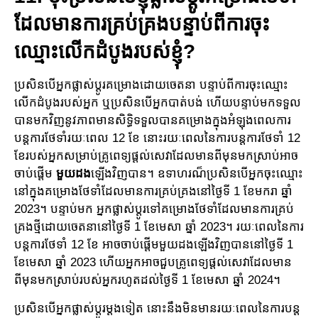
ដែលមានការ​គ្រប់គ្រងបន្ទាប់​ពីកា​រចុះ
ឈ្មោះលើកដំបូងរបស់ខ្ញុំ?
ប្រសិន​បើអ្នកផ្លាស់ប្តូរគម្រោងដោយចេតនា បន្ទាប់ពីការចុះឈ្មោះ​
លើកដំបូងរបស់អ្នក ឬប្រសិន​បើ​អ្នក​បាត់​បង់ ហើយបន្ទាប់​មក​ទទួល
បានមកវិញ​នូវភាពមានសិទ្ធិទទួលបានគម្រោង​ក្នុង​អំឡុង​ពេល​ការ​
បន្ត​ការ​ថែ​ទាំរយៈពេល 12 ខែ នោះ​រយៈពេល​នៃ​ការបន្តការថែ​ទាំ​ 12
ខែរបស់អ្នកសម្រាប់គ្រូពេទ្យ​ផ្តល់​សេវា​ដែល​មាន​ពីមុនមកស្រាប់អាច
ចាប់ផ្តើម
មួយដង
ឡើងវិញបាន។ ឧទាហរណ៏ប្រសិនបើ​អ្នក​ចុះ​ឈ្មោះ​
នៅ​ក្នុង​គម្រោង​ថែទាំដែលមាន​ការ​គ្រប់គ្រងនៅថ្ងៃទី 1 ខែមករា ឆ្នាំ
2023។ បន្ទាប់មក អ្នកផ្លាស់​ប្តូរ​ទៅ​គម្រោង​​ថែទាំដែលមានការ​គ្រប់
គ្រងថ្មីដោយចេតនានៅថ្ងៃទី 1 ខែមេសា ឆ្នាំ 2023។ រយៈ​ពេល​នៃ​ការ​
បន្ត​ការ​ថែទាំ 12 ខែ អាចចាប់ផ្តើមមួយដងឡើង​វិញ​បាន​នៅថ្ងៃទី​ 1
ខែមេសា ឆ្នាំ 2023 ហើយអ្នកអាចជួប​គ្រូ​ពេទ្យ​​ផ្តល់សេវាដែលមាន
ពីមុន​មកស្រាប់របស់អ្នករហូតដល់ថ្ងៃ​ទី 1 ខែមេសា ឆ្នាំ 2024។
ប្រសិនបើអ្នកផ្លាស់ប្តូរម្តងទៀត នោះនឹងមិនមានរយៈពេលនៃ​ការបន្ត