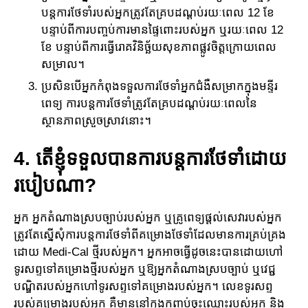
បន្ត​​ការ​​ថែទាំរបស់អ្នក​ត្រូវតែ​គ្រប​ដណ្ត​ប់​រយៈ​ពេល 12 ខែ
បន្ទាប់​ពី​ការ​បញ្ចប់ការ​មានផ្ទៃពោះរបស់អ្នក ឬរយៈពេល 12
ខែ បន្ទាប់​ពី​ការ​ធ្វើរោគវិនិច្ឆ័យសុខភាពផ្លូវចិត្តក្រោយពេល
សម្រាល។
ប្រសិនបើអ្នកកំពុងទទួលការថែទាំអ្នកជំងឺសម្រាកក្នុង​មន្ទីរ
ពេទ្យ ការ​​បន្ត​ការថែទាំត្រូវតែគ្រប​ដណ្តប់​រយៈពេលនៃ
ស្ថានភាពស្រួចស្រាវ​នោះ។
4. តើខ្ញុំទទួលបានការបន្តការថែទាំដោយ
របៀបណា?
អ្នក អ្នកតំណាងស្របច្បាប់របស់អ្នក ឬគ្រូពេទ្យផ្តល់សេវារបស់អ្នក​
ត្រូវតែស្នើសុំការបន្តការថែទាំពី​គម្រោង​ថែ​ទាំ​ដែលមានការ​គ្រប់​គ្រង​
ដោយ Medi-Cal ថ្មីរបស់អ្នក។ អ្នកអាច​ធ្វើដូចនេះ​បានដោយហៅ​
ទូរសព្ទ​ទៅ​គម្រោង​ថ្មី​របស់អ្នក ឬ​ឱ្យ​អ្នកតំណាងស្របច្បាប់​ ឬវេជ្ជ
បណ្ឌិតរបស់អ្នកហៅទូរសព្ទ​ទៅ​គម្រោង​របស់អ្នក។ លេខ​ទូរ​សព្ទ
របស់គម្រោងរបស់អ្នក គឺមាននៅក្នុងកញ្ចប់ចុះឈ្មោះ​របស់អ្នក និង