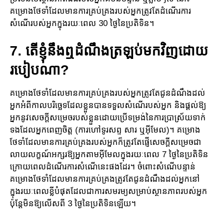
គម្រោង​ថែទាំដែលមានការ​គ្រប់គ្រងរបស់​អ្នក​ត្រូវតែដំណើរការ
សំណើរបស់អ្នកក្នុងរយៈពេល 30 ថ្ងៃនៃប្រតិទិន។
7. តើ​ខ្ញុំ​នឹងឮដំណឹងត្រឡប់មកវិញដោយ​
របៀប​ណា?
គម្រោងថែទាំដែលមានការ​គ្រប់គ្រងរបស់អ្នកត្រូវតែជូនដំណឹងដល់​
អ្នកអំពី​កាលបរិច្ឆេទដែលខ្លួន​បាន​ទទួល​សំណើ​របស់អ្នក និង​​ផ្ដល់ឱ្យ
អ្នកនូវសេចក្ដីសម្រេចរបស់ខ្លួនដោយ​ប្រើទម្រង់​នៃ​ការ​ប្រាស្រ័យទាក់​
ទង​​ដែលអ្នកពេញចិត្ត (ការហៅទូរសព្ទ សារ ឬ​អ៊ី​មែល​)។ គម្រោង​
ថែទាំ​ដែល​មាន​ការ​គ្រប់​គ្រង​របស់​អ្នក​ក៏​ត្រូវ​តែ​ផ្ញើសេចក្ដី​សម្រេចជា
លាយលក្ខណ៍អក្សរឱ្យអ្នកតាមអ៊ីមែលក្នុងរយៈពេល​ 7 ថ្ងៃនៃ​ប្រតិទិន
ក្រោយ​ពេ​ល​ដំណើរការសំណើនេះផងដែរ។ ចំពោះសំណើបន្ទាន់
គម្រោងថែទាំដែលមានការ​គ្រប់គ្រងត្រូវ​តែ​ជូន​ដំណឹ​ង​ដល់អ្នកនៅ
ក្នុងរយៈពេលខ្លីបំផុតដែលជាការសមរម្យសម្រាប់ស្ថានភាពរបស់អ្នក
ប៉ុន្តែ​មិ​ន​ឱ្យ​លើស​ពី​ 3 ថ្ងៃនៃ​ប្រតិទិន​ឡើយ។