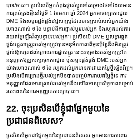
បាទ/ចាស។ ប្រសិនបើអ្នកកំពុងផ្លាស់ប្តូរទៅគម្រោង​ថែទាំដែលមាន
ការ​គ្រប់គ្រងថ្មី​នៅថ្ងៃទី 1 ខែមករា ឆ្នាំ 2024 អ្នកអាចរក្សាការជួល
DME និង​សម្ភារផ្គត់ផ្គង់វេជ្ជសាស្រ្តដែលមានស្រាប់​របស់​អ្នក​យ៉ាង​
ហោច​ណាស់​ 6 ខែ បន្ទាប់ពីការផ្លាស់ប្តូររបស់អ្នក និងរហូតដល់ការ
វាយតម្លៃឡើងវិញបន្ទាប់របស់អ្នក។ ប្រសិន​បើ​ DME ឬសម្ភារផ្គត់
ផ្គង់វេជ្ជសាស្រ្តរបស់អ្នកត្រូវបានអនុម័តកាលពីមុនប៉ុន្តែ​នឹង​មិន​ត្រូវ​
ផ្តល់​ឱ្យ​រហូត​ដល់​ក្រោយ​​ការ​ផ្លាស់ប្តូរ នោះគម្រោងរបស់អ្នកត្រូវតែ
អនុញ្ញាតឱ្យអ្នករក្សាទុកការ​​ជួល ឬសម្ភារផ្គត់ផ្គង់ DME របស់​អ្នក​
យ៉ាងហោចណាស់ 6 ខែ រហូត​ដល់អ្នកមានការវាយតម្លៃថ្មីឡើងវិញ។
ប្រសិន​បើគ​ម្រោង​ថ្មីរ​បស់​អ្នក​មិន​បានបញ្ចប់ការវាយតម្លៃថ្មីទេ ការ​
អនុញ្ញាតដែលមានស្រាប់របស់អ្នកនឹងនៅតែមានប្រសិទ្ធ​ភាព​សម្រាប់​
រយៈពេលនៃការអនុញ្ញាតការព្យាបាល។
22. ចុះប្រសិនបើខ្ញុំជាផ្នែកមួយនៃ
ប្រជាជនពិសេស?
ប្រសិនបើអ្នកជាផ្នែកមួយនៃប្រជាជនពិសេស អ្នកមានការការពារ