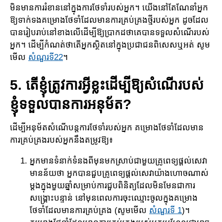
មិន​មានការរំខាននៅ​ក្នុងការថែ​ទាំ​របស់​អ្នក​។ យើងនៅតែណែនាំអ្នក
ឱ្យទាក់ទងគម្រោងថែទាំដែលមានការ​គ្រប់​គ្រងថ្មីរបស់អ្នក ដូច​ដែល​
បាន​រៀប​រាប់​នៅ​​ខាងលើដើម្បីឱ្យប្រាកដថាគេបានទទួលសំណើរបស់
អ្នក។ ដើម្បីកំណត់ថាតើអ្នកស្ថិត​នៅ​ក្នុង​ប្រជា​ជន​ពិសេស​ឬអត់ សូម
មើល
សំណួរទី22
។
5. តើខ្ញុំត្រូវការអ្វីខ្លះដើម្បីឱ្យសំណើរបស់
ខ្ញុំទទួលបានការអនុម័ត​?
ដើម្បីអនុម័តសំណើបន្តការថែទាំរបស់អ្នក គម្រោង​ថែទាំដែល​មាន​
ការគ្រប់គ្រងរបស់អ្នកនឹងតម្រូវឱ្យ៖
អ្នកមានទំនាក់ទំនងពីមុនមកស្រាប់ជាមួយគ្រូពេទ្យផ្ដល់សេវា
មានន័យថា អ្នកបាន​ជួប​គ្រូពេទ្យ​ផ្ដល់​​សេវា​យ៉ាងហោចណាស់
ម្តងក្នុងមួយឆ្នាំសម្រាប់ការជួបពិនិត្យ​ដែលមិនមែន​ជា​ការ​
សង្គ្រោះ​បន្ទាន់​​ នៅមុនពេលការចុះឈ្មោះចូលក្នុងគម្រោង
ថែទាំ​ដែលមានការ​គ្រប់គ្រង (សូម​មើល​
សំណួ​រ​ទី​ 1​
)។