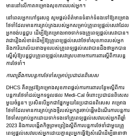
មាន​នៅលើកាតគម្រោង​សុខភាពរបស់អ្នក។
នៅពេល​អ្នកហៅទូរសព្ទ សូមផ្តល់ព័ត៌មានទំនាក់ទំនងទៅ​​ឱ្យ​គម្រោង​​
ថែ​ទាំ​ដែលមាន​ការគ្រប់គ្រង​របស់​អ្នក​សម្រាប់​​​គ្រូពេទ្យ​ផ្តល់សេវា​ដែល​
អ្នកចង់បន្តជួប ដើម្បីឱ្យ​គម្រោង​អាចទាក់ទងគ្រូពេទ្យ​ផ្តល់​សេវា​បាន​។
វាជា​រឿង​សំខាន់ដើម្បីឱ្យគ្រូពេទ្យ​ផ្តល់សេវាថែទាំសុខភាពរបស់អ្នក
និង​ការិយាល័យខាងមុខ​របស់​គ្រូពេទ្យ​ផ្ដល់​សេវា​​បានដឹងថាអ្នកបាន
ស្នើសុំឱ្យបន្តជួបគ្រូពេទ្យ​ផ្តល់សេវាស្របតាម​ការការពារ​ស្ដីពីការ​បន្ត​
ការ​ថែ​ទាំ​។​
ការពង្រឹងការបន្តការថែទាំសម្រាប់ប្រជាជនពិសេស
DHCS គឺតម្រូវឱ្យគម្រោងសុខភាពផ្តល់ការការពារបន្ថែម​ស្ដីពីការ
បន្តការ​ថែទាំដល់អ្នកទទួលផល Medi-Cal ចំពោះ​ប្រជាជនពិសេស
មួយចំនួន។ ប្រសិនបើអ្នកជាផ្នែកមួយនៃប្រជាជនពិសេស គម្រោង​
ថែទាំ​ដែល​​​មាន​​ការ​គ្រប់​គ្រង​ថ្មីរបស់អ្នកគួរចាប់ផ្តើមដំណើរការបន្តការ​
ថែទាំសម្រាប់អ្នកដោយទាក់ទង​ទៅគ្រូ​ពេទ្យ​​​ផ្តល់​សេវា​របស់អ្នកពីឆ្នាំ​
2023 និងការបង្កើតកិច្ចព្រមព្រៀងស្ដីពីការបន្តការ​ថែទាំជា​មួយ​គ្រូ
ពេទ្យ​ផ្តល់​សេវា​របស់អ្នកដោយគ្មានរូប​អ្នកធ្វើឱ្យសំណើដើម្បី​ធានាថា