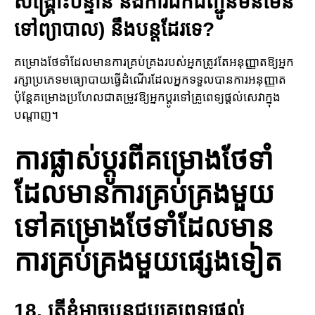
សង្គ្រោះ​បន្ទាន់ និងការ​ដឹកជញ្ជូនមិនមែន
ទៅព្យាបាល) នឹងបន្តដែរទេ?
គម្រោង​ថែទាំដែលមានការគ្រប់គ្រងរបស់អ្នកត្រូវតែអនុញ្ញាត​ឱ្យ​អ្នក​
រក្សាប្រភេទ​មធ្យោបាយ​ធ្វើដំណើរ​ដែល​អ្នក​ទទួលបានការ​អនុញ្ញាត
ប៉ុន្តែគម្រោង​ប្រហែលជាតម្រូវឱ្យអ្នកប្តូរទៅគ្រូពេទ្យ​ផ្តល់សេវា​ក្នុង​
បណ្តាញ​។
ការផ្លាស់ប្តូរពី​គម្រោង​ថែទាំ
ដែលមានការ​គ្រប់គ្រង​មួយ​​
ទៅគម្រោង​ថែទាំដែលមាន
ការ​គ្រប់គ្រង​មួយ​ផ្សេង​ទៀត​
18. តើខ្ញុំអាចបន្តជួបគ្រូពេទ្យផ្តល់