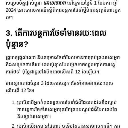
សម្រេចចិត្តផ្លាស់ប្តូរ​វា ​
ដោយ​ចេតនា
​ នៅ​ក្រោយថ្ងៃ​ទី​ 1 ខែមករា ឆ្នាំ
2024 នោះគោលការណ៍ស្ដីពីការបន្តការថែ​ទាំ​​ថ្មីមិន​អនុវត្តចំពោះអ្នក
ទេ។
3. តើការបន្តការថែទាំមានរយៈពេល
ប៉ុន្មាន?
គ្រូពេទ្យផ្ដល់សេវា និងគម្រោងថែទាំដែលមានការគ្រប់គ្រង​របស់អ្នក
នឹង​សម្រេចថា​តើរយៈ​ពេល​ប៉ុន្មាន​ដែល​​អ្នក​អាចទទួលបានការបន្ត​
ការថែ​ទាំ ប៉ុន្តែជាទូទៅវាមិនអាចលើសពី 12 ខែ​ឡើយ​​។
មានស្ថានភាពចំនួន 3 ដែលការបន្តការថែទាំអាចមានរយៈពេល​
លើសពី 12 ខែ៖
ប្រសិនបើអ្នកកំពុងទទួលការថែទាំជំងឺដែលគង់តែនឹងស្លាប់
ការបន្ត​ការថែទាំរបស់​អ្នកត្រូវ​តែ​គ្រប​ដណ្តប់​ជំងឺ​ដែលគង់តែ
នឹងស្លាប់​របស់អ្នក។
ប្រសិនបើអ្នកមានផ្ទៃពោះ ឬទើបតែបានសម្រាលកូនថ្មីៗ ការ