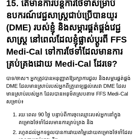
15. តើមានការបន្តការថែទាំសម្រាប់
ឧបករណ៍វេជ្ជសាស្រ្តជាប់ប្រើ​បាន​យូរ
(DME) របស់ខ្ញុំ និងសម្ភារផ្គត់ផ្គង់វេជ្ជ
សាស្រ្ត នៅពេលដែល​ខ្ញុំ​ផ្លាស់​ប្តូរ​ពី FFS
Medi-Cal ទៅការថែទាំដែលមានការ​
គ្រប់គ្រងដោយ Medi-Cal ដែរទេ?
បាទ/ចាស។ អ្នកត្រូវបានអនុញ្ញាតឱ្យរក្សាការជួល និងសម្ភារផ្គត់ផ្គង់
DME ដែល​មានស្រាប់របស់​អ្នក​ពី​គ្រូ​ពេទ្យ​ផ្តល់សេវា DME ដែល
មានស្រាប់​របស់អ្នក ដែលបានអនុម័តស្របតាម FFS Medi-Cal
សម្រាប់៖
រយៈពេល 90 ថ្ងៃ បន្ទាប់ពីការចុះឈ្មោះរបស់អ្នកនៅក្នុង
គម្រោង​ថែទាំដែលមានការគ្រប់គ្រង និង
រហូតដល់អ្នកទទួលបានការវាយតម្លៃដោយគម្រោង​ថែទាំដែល