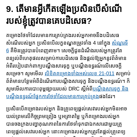
9. តើមានអ្វីកើតឡើងប្រសិនបើសំណើ​
របស់ខ្ញុំត្រូវបានគេបដិសេធ​?
គម្រោងថែទាំដែលមានការ​គ្រប់គ្រងរបស់អ្នកអាចនឹង​បដិសេធ
សំណើរបស់អ្នក ប្រសិនបើ​លក្ខ​ខណ្ឌ​តម្រូវ​ទាំង 4 នៅ​ក្នុង
សំណួរ​ទី​
6
គឺមិនត្រូវបានបំពេញតាម។ សេចក្តីជូនដំណឹងរបស់អ្នកត្រូវតែ​
ពន្យល់​ពីហេ​តុ​ផល​សម្រា​ប់ការបដិសេធ និងផ្ដល់ឱ្យអ្នកនូវព័ត៌មាន
អំពីរបៀបដាក់ពាក្យបណ្ដឹង​សារទុក្ខ ឬបណ្តឹង​ឧទ្ធរណ៍​លើ​​សេចក្ដី
សម្រេច។ សូមមើល
លិខិតគម្រោងទាំងអស់លេខ 21-011
សម្រាប់​
ព័ត៌​មាន​​បន្ថែម​អំពី​ដំណើរ​ការ​​បណ្ដឹងសារទុក្ខ និងបណ្តឹងឧទ្ធរណ៍។ ក៏
សូមមើលការបោះពុម្ពផ្សាយរបស់ DRC ស្ដីអំពី​
បណ្តឹង​សារ​ទុក្ខ​ និង
បណ្តឹងឧទ្ធរណ៍ផ្នែកការថែទាំដែលមានការ​គ្រប់គ្រង
ផងដែរ។
ប្រសិនបើគម្រោងរបស់អ្នក និងគ្រូពេទ្យផ្តល់សេវារបស់អ្នកមិនអាច
យល់ព្រមលើកិច្ចព្រមព្រៀង ឬ​អត្រា​តម្លៃ​ ឬក៏គម្រោង​របស់អ្នក​
បានចងក្រងបញ្ហាគុណភាពនៃការថែទាំទុកជាឯកសារជា​មួយ​គ្រូ
ពេទ្យ​ផ្តល់​សេ​វា​​របស់អ្នក នោះគម្រោង​របស់អ្នកត្រូវតែផ្តល់​គ្រូ​ពេទ្យ