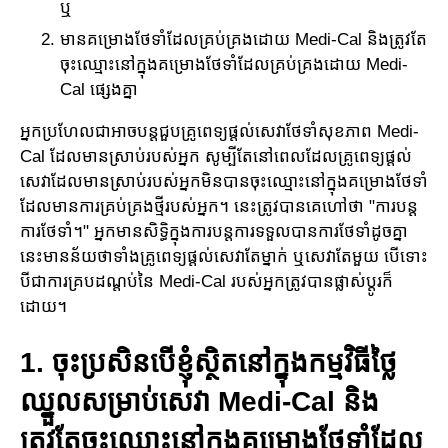
ឬ
មានគម្រោងថែទាំដែលគ្រប់គ្រងដោយ Medi-Cal និងត្រូវតែ
ចុះឈ្មោះនៅក្នុងគម្រោង​ថែទាំដែល​គ្រប់​គ្រង​ដោយ​ Medi-
Cal ផ្សេងគ្នា
អ្នកប្រហែលជាអាចបន្តជួបគ្រូពេទ្យផ្តល់សេវាថែទាំសុខភាព Medi-
Cal ដែលមានស្រាប់របស់អ្នក សូម្បី​តែ​នៅ​ពេលដែលគ្រូពេទ្យ​ផ្តល់
សេវាដែលមានស្រាប់របស់អ្នកមិនបានចុះឈ្មោះនៅក្នុងគម្រោង​ថែទាំ​
ដែល​មាន​ការ​​គ្រប់គ្រងថ្មីរបស់អ្នក។ នេះត្រូវបានគេហៅថា "ការបន្ត
ការថែទាំ។" អ្នកមាន​សិទ្ធិក្នុង​ការបន្ត​ការ​ទទួល​បាន​ការ​ថែទាំដូចគ្នា
នេះ​មាន​​ន័យថាទាំងគ្រូពេទ្យផ្តល់សេវាតែម្នាក់ ឬសេវាតែមួយ បើ​ទោះ​
បីជាការ​គ្របដណ្តប់នៃ Medi-Cal របស់អ្នកត្រូវ​បានផ្លាស់ប្តូរក៏​
ដោយ​។
1. ចុះប្រសិនបើខ្ញុំស្ថិតនៅក្នុងកម្មវិធីថ្លៃ
ឈ្នួលសម្រាប់សេវា Medi-Cal និង​
ត្រូវតែចុះឈ្មោះនៅក្នុងគម្រោងថែទាំដែល