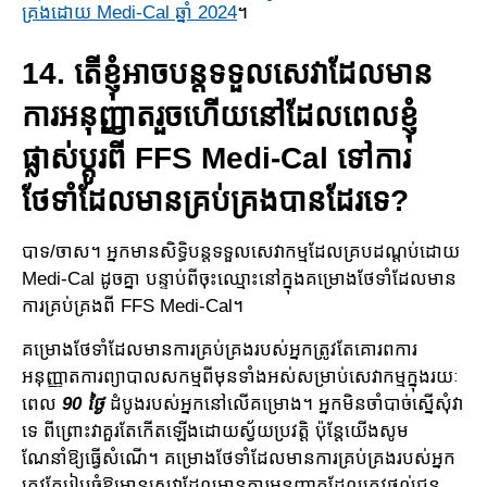
គ្រងដោយ Medi-Cal ឆ្នាំ 2024
។
14. តើខ្ញុំអាចបន្តទទួលសេវាដែលមាន
ការអនុញ្ញាតរួចហើយនៅ​ដែល​ពេល​ខ្ញុំ
ផ្លាស់ប្តូរពី FFS Medi-Cal ទៅ​ការ
ថែទាំដែលមាន​គ្រប់​គ្រង​បាន​ដែរ​ទេ?
បាទ/ចាស។ អ្នកមានសិទ្ធិបន្តទទួលសេវាកម្មដែលគ្របដណ្តប់ដោយ
Medi-Cal ដូចគ្នា បន្ទាប់​ពី​ចុះ​ឈ្មោះ​នៅ​ក្នុងគម្រោង​ថែទាំដែលមាន
ការ​គ្រប់គ្រងពី FFS Medi-Cal។
គម្រោងថែទាំដែលមានការគ្រប់គ្រងរបស់អ្នកត្រូវតែគោរពការ
អនុញ្ញាតការព្យាបាលសកម្មពីមុនទាំងអស់សម្រាប់​សេវាកម្ម​ក្នុង​រយៈ​
ពេល
90 ថ្ងៃ
ដំបូងរបស់អ្នកនៅលើគម្រោង។ អ្នកមិនចាំបាច់ស្នើសុំវា
ទេ ពី​ព្រោះ​វា​គួ​រតែកើតឡើងដោយស្វ័យប្រវត្តិ ប៉ុន្តែយើងសូម
ណែនាំឱ្យធ្វើសំណើ។ គម្រោង​ថែទាំ​ដែល​មាន​ការ​គ្រប់​គ្រង​របស់អ្នក
ត្រូវតែរៀបចំឱ្យមានសេវាដែលមានការអនុញ្ញាតដែល​ត្រូវ​ផ្តល់​ជូន​