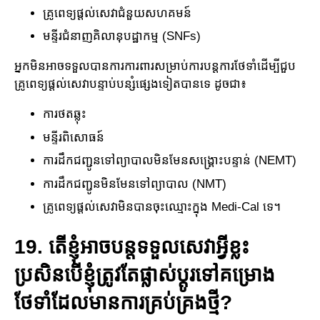
គ្រូពេទ្យផ្តល់សេវាជំនួយសហគមន៍
មន្ទីរជំនាញគិលានុបដ្ឋាកម្ម (SNFs)
អ្នកមិនអាចទទួលបានការការពារសម្រាប់ការបន្តការថែទាំដើម្បី​ជួប
គ្រូពេទ្យ​ផ្តល់សេវាបន្ទាប់បន្សំផ្សេងទៀតបានទេ ដូចជា៖
ការថតឆ្លុះ
មន្ទីរពិសោធន៍
ការ​ដឹកជញ្ជូនទៅព្យាបាល​មិនមែន​សង្គ្រោះ​បន្ទាន់​​ (NEMT)
ការ​ដឹកជញ្ជូនមិនមែនទៅព្យាបាល​ (NMT)
គ្រូពេទ្យផ្តល់សេវាមិនបានចុះឈ្មោះក្នុង Medi-Cal ទេ។
19. តើខ្ញុំអាចបន្តទទួលសេវាអ្វីខ្លះ
ប្រសិនបើខ្ញុំត្រូវតែផ្លាស់ប្តូរទៅ​គម្រោង​​
ថែទាំដែលមានការគ្រប់គ្រងថ្មី?