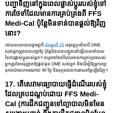
បញ្ជាទិញនៅក្នុងពេលផ្លាស់​​ប្តូរ​របស់​ខ្ញុំទៅ
ការថែទាំដែលមានការ​គ្រប់គ្រងពី FFS
Medi-Cal ប៉ុន្តែ​មិន​ទាន់​បាន​ផ្ដល់ឱ្យវិញ
នោះ?
គោលនយោបាយដូចគ្នាពី
សំណួរទី 15
អនុវត្តប្រសិនបើ DME
របស់អ្នកត្រូវបានបញ្ជាឱ្យ ប៉ុន្តែ​មិន​បាន​បញ្ជូន​នៅ​ឡើយទេនៅពេល
នៃការផ្លាស់ប្តូររបស់អ្នក។ គម្រោងថែទាំ​ដែលមា​ន​ការ​គ្រប់​គ្រង​របស់​
អ្នក​ត្រូវ​តែ​អនុញ្ញាត​​ឱ្យ​ផ្ដល់ជូន DME របស់អ្នក និងដើម្បីឱ្យ​អ្នករក្សា
ទុក​​វា​យ៉ាង​ហោច​ណាស់ 90 ថ្ងៃ និងរហូតដល់ការវាយតម្លៃឡើងវិញ​។
17. តើសេវាមធ្យោបាយធ្វើដំណើររបស់ខ្ញុំ
ដែលគ្របដណ្តប់ដោយ FFS Medi-
Cal (ការ​ដឹកជញ្ជូនទៅព្យាបាល​មិនមែន​