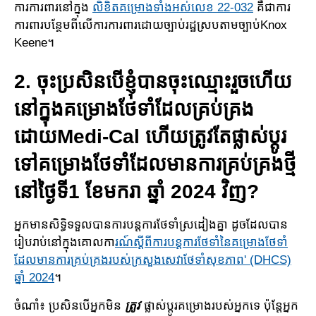
ការ​ការពារនៅក្នុង
លិខិតគម្រោងទាំងអស់លេខ 22-032
គឺជា​ការ
ការពារ​​បន្ថែមពី​លើ​ការការពារដោយ​ច្បាប់​រដ្ឋ​ស្របតាម​ច្បាប់Knox
Keene។
2. ចុះប្រសិនបើខ្ញុំបានចុះឈ្មោះរួចហើយ
នៅក្នុងគម្រោង​ថែទាំដែល​គ្រប់​គ្រង​
ដោយMedi-Cal ហើយត្រូវតែផ្លាស់ប្តូរ
ទៅគម្រោង​ថែ​ទាំ​ដែល​មាន​ការ​គ្រប់​គ្រងថ្មី
នៅថ្ងៃទី1 ខែមករា ឆ្នាំ 2024 វិញ​?
អ្នកមានសិទ្ធិទទួលបានការបន្តការថែទាំស្រដៀងគ្នា ដូចដែលបាន​
រៀប​រាប់នៅក្នុង​គោលកា
រណ៍ស្ដីពីការ​បន្ត​​​ការ​​ថែទាំនៃ​គម្រោង​ថែទាំ
ដែលមានការគ្រប់គ្រង​របស់​ក្រសួងសេវាថែទាំសុខភាព' (DHCS)
ឆ្នាំ 2024​
។​
ចំណាំ៖ ប្រសិនបើអ្នកមិន
ត្រូវ
ផ្លាស់ប្តូរគម្រោង​របស់អ្នកទេ ប៉ុន្តែ​អ្នក