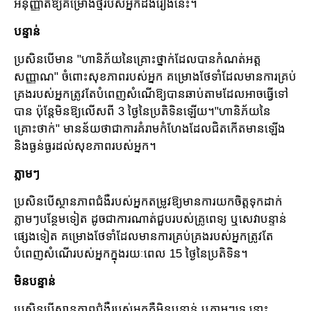
អនុញ្ញាតឱ្យគម្រោងថ្មីរបស់អ្នកដឹងរឿងនេះ។
បន្ទាន់
ប្រសិនបើមាន "ហានិភ័យនៃគ្រោះថ្នាក់ដែលបានកំណត់អត្ត
សញ្ញាណ" ចំពោះសុខភាពរបស់អ្នក គម្រោង​​​ថែទាំដែលមានការ​គ្រប់​
គ្រងរបស់អ្នកត្រូវតែបំពេញសំណើឱ្យបានឆាប់តាមដែលអាចធ្វើទៅ
បាន ប៉ុន្តែ​មិនឱ្យលើសពី 3 ថ្ងៃនៃ​ប្រតិទិនឡើយ។"ហានិភ័យនៃ
គ្រោះថាក់" មានន័យថា​ជាការគំរាម​កំហែង​ដែល​ជិត​​កើតមានឡើង
និងធ្ងន់ធ្ងរដល់សុខភាពរបស់អ្នក។
ភ្លាមៗ
ប្រសិនបើស្ថានភាពជំងឺរបស់អ្នកតម្រូវឱ្យមានការយកចិត្តទុកដាក់
ភ្លាមៗបន្ថែមទៀត ដូចជាការ​ណាត់​ជួប​របស់​គ្រូពេទ្យ ឬសេវា​បន្ទាន់
ផ្សេងទៀត គម្រោង​ថែទាំដែលមានការ​គ្រប់គ្រងរបស់អ្នក​ត្រូវតែ​
បំពេញសំណើ​របស់​អ្នកក្នុងរយៈពេល​ 15 ថ្ងៃនៃប្រតិទិន​។
មិនបន្ទាន់
ប្រសិនបើស្ថានភាពជំងឺរបស់អ្នកគឺមិនបន្ទាន់ ឬភ្លាមៗទេ នោះ​