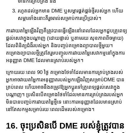
មាន​ការ​គ្រប់គ្រង និង
រហូតដល់អ្នកមាន DME ឬសម្ភារផ្គត់ផ្គង់ថ្មីរបស់អ្នក ហើយ
សម្ភារ​ទាំងនោះគឺរួចរាល់សម្រាប់​ការ​ប្រើប្រាស់។
ការវាយតម្លៃឡើងវិញគឺត្រូវបានធ្វើឡើងនៅពេលដែលអ្នកជួប​គ្រូពេទ្យ​
ផ្តល់​សេវាក្នុងបណ្តាញ (ដោយ​ផ្ទាល់​ ឬតាមរយៈសុខភាពពីចម្ងាយ)
ដែលពិនិត្យជំងឺរបស់អ្នក និងបញ្ចប់គម្រោង​ព្យាបាលថ្មីមួយ។
គម្រោង​ព្យាបាលថ្មីត្រូវតែរួមបញ្ចូលការវាយតម្លៃសេវាកម្មនៅក្នុងការ
អនុញ្ញាត DME ដែល​មាន​ស្រាប់​របស់​អ្នក។
ក្រោយរយៈពេល 90 ថ្ងៃ គម្រោងថែទាំដែលមានការគ្រប់គ្រងរបស់​
អ្នក​អាចវាយ​តម្លៃការអនុញ្ញាតរបស់​អ្នក​ឡើង​វិញសម្រាប់DME បាន
គ្រប់ពេល ហើយអាចនឹងតម្រូវឱ្យអ្នកប្តូរទៅគ្រូពេទ្យ​ផ្តល់​សេវា​ក្នុង​
បណ្តាញ​។ ប្រសិនបើគម្រោងថែទាំដែលមានការគ្រប់គ្រងរបស់អ្នក
មិនបាន​បញ្ចប់ការវាយតម្លៃថ្មីទេ នោះ​ការ​អនុញ្ញាត​ដែលមានស្រាប់
នៅតែសកម្មសម្រាប់រយៈពេលដើមរបស់គម្រោង។
16. ចុះប្រសិនបើ DME របស់ខ្ញុំត្រូវបាន