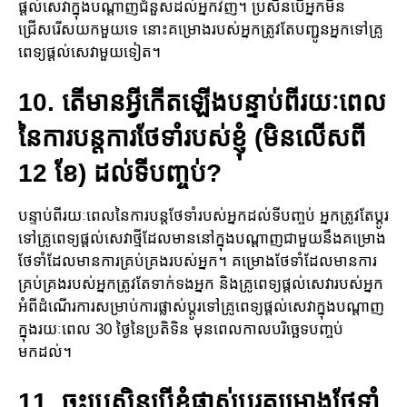
ផ្ដល់សេវាក្នុងបណ្តាញជំនួសដល់អ្នកវិញ។ ប្រ​សិន​​បើអ្នកមិន
ជ្រើសរើសយកមួយទេ នោះគម្រោង​របស់អ្នកត្រូវ​តែ​បញ្ជូនអ្នក​ទៅគ្រូ
ពេទ្យផ្ដល់​សេវា​មួយ​ទៀត​។
10. តើមានអ្វីកើតឡើងបន្ទាប់ពីរយៈពេល
នៃការបន្ត​ការថែទាំរបស់ខ្ញុំ (មិន​លើសពី
12 ខែ) ដល់ទីបញ្ចប់?
បន្ទាប់ពីរយៈពេលនៃការបន្តថែទាំរបស់អ្នកដល់ទីបញ្ចប់ អ្នកត្រូវ​តែ​ប្តូរ​
ទៅគ្រូពេទ្យផ្តល់សេវាថ្មី​ដែលមា​ន​នៅ​ក្នុង​បណ្តាញជាមួយនឹងគម្រោង​
ថែទាំដែលមានការគ្រប់គ្រងរបស់អ្នក។ គម្រោង​ថែទាំដែលមានការ​
គ្រប់​គ្រង​របស់អ្នកត្រូវតែទាក់ទងអ្នក និងគ្រូពេទ្យ​ផ្តល់​សេវារបស់អ្នក
អំពីដំណើរការ​សម្រាប់​ការ​ផ្លាស់​ប្តូរ​ទៅ​គ្រូពេ​ទ្យ​ផ្តល់សេវាក្នុងបណ្តាញ
ក្នុងរយៈពេល 30 ថ្ងៃនៃប្រតិទិន មុនពេលកាលបរិច្ឆេទបញ្ចប់
មកដល់។
11. ចុះប្រសិនបើខ្ញុំផ្លាស់ប្តូរគម្រោង​ថែទាំ