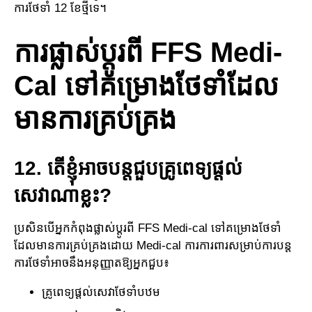
ការថែទាំ 12 ខែថ្មីទេ។
ការផ្លាស់ប្តូរពី FFS Medi-
Cal ទៅគម្រោងថែទាំដែល​
មាន​ការ​​គ្រប់គ្រង
12. តើខ្ញុំអាចបន្តជួបគ្រូពេទ្យផ្តល់
សេវាណាខ្លះ?
ប្រសិនបើអ្នកកំពុងផ្លាស់ប្តូរពី FFS Medi-cal ទៅគម្រោង​ថែទាំ
ដែល​មានការ​គ្រប់គ្រងដោយ Medi-cal ការ​ការ​ពារសម្រាប់​ការបន្ត
ការថែទាំអាចនឹងអនុញ្ញាតឱ្យអ្នកជួប៖
គ្រូពេទ្យផ្តល់សេវាថែទាំបឋម