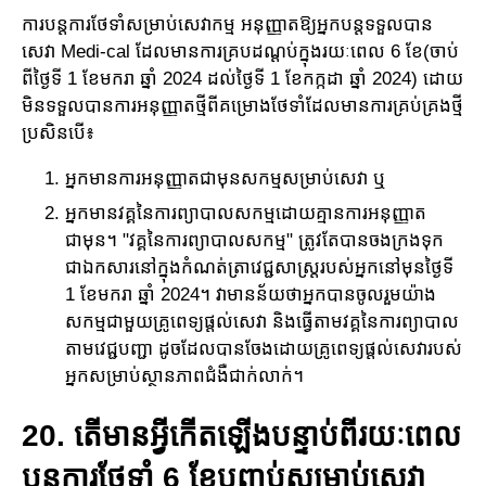
ការបន្តការថែទាំសម្រាប់សេវាកម្ម អនុញ្ញាតឱ្យអ្នកបន្តទទួលបាន​
សេវា Medi-cal ដែលមានការ​គ្រប​ដណ្តប់​ក្នុងរយៈពេល 6 ខែ(ចាប់​
ពី​ថ្ងៃទី 1 ខែមករា ឆ្នាំ 2024 ដល់ថ្ងៃទី 1 ខែកក្កដា ឆ្នាំ 2024) ដោយ​
មិន​​ទទួលបានការអនុញ្ញាតថ្មីពី​គម្រោង​ថែទាំដែល​មាន​ការ​គ្រប់គ្រងថ្មី
ប្រសិនបើ៖
អ្នកមានការអនុញ្ញាតជាមុនសកម្មសម្រាប់សេវា ឬ
អ្នកមានវគ្គនៃការព្យាបាលសកម្មដោយគ្មានការអនុញ្ញាត
ជាមុន។ "វគ្គនៃការព្យាបាលសកម្ម" ត្រូវ​តែ​បាន​ចងក្រងទុក
ជាឯក​សារ​នៅក្នុងកំណត់ត្រាវេជ្ជសាស្រ្តរបស់អ្នកនៅមុនថ្ងៃទី​
1 ខែមករា ឆ្នាំ 2024​។ វាមានន័យថាអ្នកបានចូលរួមយ៉ាង
សកម្មជាមួយគ្រូពេទ្យ​ផ្តល់សេវា និងធ្វើតាម​វគ្គនៃ​ការ​ព្យាបាល​
តាម​វេជ្ជបញ្ជា ដូចដែលបាន​ចែងដោយគ្រូពេទ្យផ្តល់​សេវារបស់
អ្នកសម្រាប់ស្ថាន​ភាព​ជំងឺ​ជាក់​លាក់​។
20. តើមានអ្វីកើតឡើងបន្ទាប់ពីរយៈពេល
បន្តការថែទាំ 6 ខែបញ្ចប់​សម្រាប់​សេវា