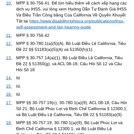
10.
MPP § 30-756.41. Để tìm hiểu thêm về cách xếp hạng các
dịch vụ IHSS, vui lòng xem Hướng Dẫn Tự Đánh Giá IHSS
Và Điều Trần Công bằng Của California Về Quyền Khuyết
Tật tại
https://www.disabilityrightsca.org/publications/ihss-
self-assessment-and-fair-hearing-guide
11.
MPP § 30-756.42
12.
MPP § 30-780.1(a)(5)(A), Bộ Luật Điều Lệ California, Tiêu
Đề 22 §§ 51183(a)(5)(A) và 51350(h)(1)
13.
MPP § 30-757.14(a)(1), Bộ Luật Điều Lệ California, Tiêu
Đề 22 § 51350(g), và ACL 08-18, Câu Hỏi Số 12 và Câu
Hỏi Số 18.
14.
Id.
15.
Id.
16.
Id.
17.
MPP §§ 30-757.19(c), 30-780.1(a)(9), ACL 08-18, Câu Hỏi
Số 21, Bộ Luật Phúc Lợi và Định Chế California § 12300.1,
và Bộ Luật Điều Lệ California, Tiêu Đề 22 § 51183(a)(9).
18.
MPP §§ 30-757.19, 30-780.1(a)(9), Bộ Luật Phúc Lợi và
Định Chế California § 12300.1, và Bộ Luật Điều Lệ