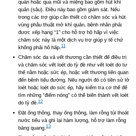
quản hoặc qua mũi và miệng bao gồm hút khí
quản (sâu). Điều này bao gồm giám sát. Nếu
trong các trợ giúp cần thiết có chăm sóc và hút
vùng phẫu thuật mở khí quản, bệnh nhân phải
được xếp hạng “1” cho hỗ trợ hô hấp vì việc
chăm sóc này là một dịch vụ trợ giúp y tế chứ
11
không phải hô hấp.
Chăm sóc da và vết thương cần thiết để điều trị
và chăm sóc vết loét do tỳ đè như vết loét do tư
thế nằm hoặc sức ép, hoặc vết thương liên quan
đến bệnh tiểu đường. Nếu người đó có tiền sử lở
loét hoặc loét do sức ép, hãy kiểm tra cơ thể để
tìm những “điểm nóng” có thể biến thành vết loét
12
do tỳ đè.
Đặt ống thông, thay ống thông, làm rỗng túi thoát
nước tiểu và ghi lại hàm lượng, hỗ trợ làm rỗng
13
bàng quang.