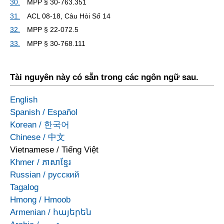
30.
MPP § 30-763.351
31.
ACL 08-18, Câu Hỏi Số 14
32.
MPP § 22-072.5
33.
MPP § 30-768.111
Tài nguyên này có sẵn trong các ngôn ngữ sau.
English
Spanish
/
Español
Korean
/
한국어
Chinese
/
中文
Vietnamese
/
Tiếng Việt
Khmer
/
ភាសាខ្មែរ
Russian
/
русский
Tagalog
Hmong
/
Hmoob
Armenian
/
հայերեն