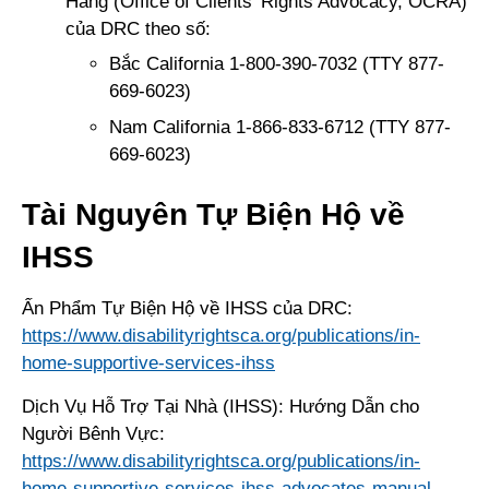
Hàng (Office of Clients’ Rights Advocacy, OCRA)
của DRC theo số:
Bắc California 1-800-390-7032 (TTY 877-
669-6023)
Nam California 1-866-833-6712 (TTY 877-
669-6023)
Tài Nguyên Tự Biện Hộ về
IHSS
Ấn Phẩm Tự Biện Hộ về IHSS của DRC:
https://www.disabilityrightsca.org/publications/in-
home-supportive-services-ihss
Dịch Vụ Hỗ Trợ Tại Nhà (IHSS): Hướng Dẫn cho
Người Bênh Vực:
https://www.disabilityrightsca.org/publications/in-
home-supportive-services-ihss-advocates-manual