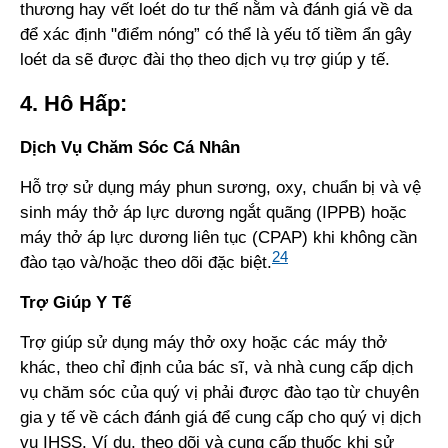
thương hay vết loét do tư thế nằm và đánh giá về da
để xác định "điểm nóng” có thể là yếu tố tiềm ẩn gây
loét da sẽ được đài thọ theo dịch vụ trợ giúp y tế.
4. Hô Hấp:
Dịch Vụ Chăm Sóc Cá Nhân
Hỗ trợ sử dụng máy phun sương, oxy, chuẩn bị và vệ
sinh máy thở áp lực dương ngắt quãng (IPPB) hoặc
máy thở áp lực dương liên tục (CPAP) khi không cần
24
đào tạo và/hoặc theo dõi đặc biệt.
Trợ Giúp Y Tế
Trợ giúp sử dụng máy thở oxy hoặc các máy thở
khác, theo chỉ định của bác sĩ, và nhà cung cấp dịch
vụ chăm sóc của quý vị phải được đào tạo từ chuyên
gia y tế về cách đánh giá để cung cấp cho quý vị dịch
vụ IHSS. Ví dụ, theo dõi và cung cấp thuốc khi sử