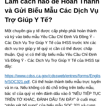
Làm cách nào để Hoàn Thành
và Gửi Biểu Mẫu Các Dịch Vụ
Trợ Giúp Y Tế?
Một chuyên gia y tế được cấp phép phải hoàn thành
và ký vào biểu mẫu Yêu Cầu Chỉ Định Và Đồng Ý -
Các Dịch Vụ Trợ Giúp Y Tế của IHSS trước khi các
dịch vụ trợ giúp y tế quý vị cần có thể được chấp
thuận. Quý vị có thể lấy biểu mẫu Yêu Cầu Chỉ Định
Và Đồng Ý - Các Dịch Vụ Trợ Giúp Y Tế của IHSS tại
đây:
https://www.cdss.ca.gov/cdssweb/entres/forms/Englis
h/SOC321.pdf
. Có thể hoàn thành biểu mẫu trực tuyến
và in ra. Nếu không có đủ chỗ trống trên biểu mẫu,
bác sĩ của quý vị nên đánh dấu vào ô “NẾU TIẾP TỤC
TRÊN TỜ KHÁC, ĐÁNH DẤU TẠI ĐÂY” ở cuối mục
“nhận xét bổ sung” của biểu mẫu SOC 321 và cung