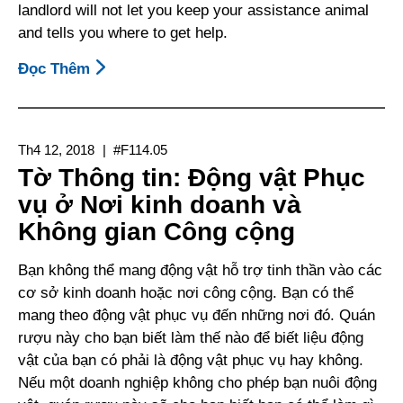
landlord will not let you keep your assistance animal
and tells you where to get help.
Đọc Thêm
About
Động
Vật
Trợ
Th4 12, 2018
#F114.05
Giúp
Tờ Thông tin: Động vật Phục
Tại
vụ ở Nơi kinh doanh và
Nhà
Không gian Công cộng
Ở:
Động
Bạn không thể mang động vật hỗ trợ tinh thần vào các
Vật
cơ sở kinh doanh hoặc nơi công cộng. Bạn có thể
Phục
mang theo động vật phục vụ đến những nơi đó. Quán
Vụ
rượu này cho bạn biết làm thế nào để biết liệu động
Và
vật của bạn có phải là động vật phục vụ hay không.
Động
Nếu một doanh nghiệp không cho phép bạn nuôi động
Vật