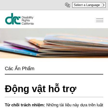
Nhảy
Select a Language
đến
nội
dung
Các Ấn Phẩm
Động vật hỗ trợ
Từ chối trách nhiệm:
Những tài liệu này dựa trên luật