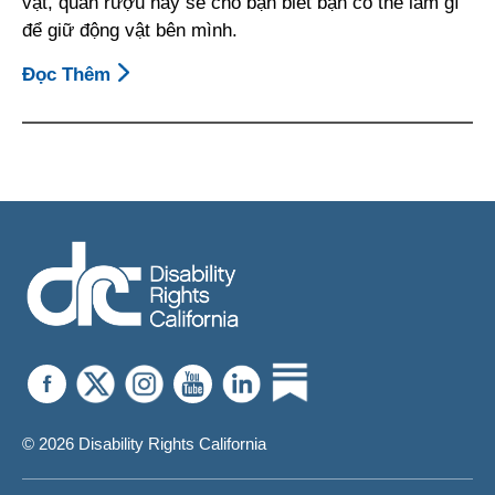
vật, quán rượu này sẽ cho bạn biết bạn có thể làm gì
Trợ
để giữ động vật bên mình.
Giúp
Về
Đọc Thêm
About
Tinh
Tờ
Thần
Thông
Tin:
Động
Vật
Phục
Vụ
Ở
Nơi
Kinh
Doanh
Và
Không
© 2026 Disability Rights California
Gian
Công