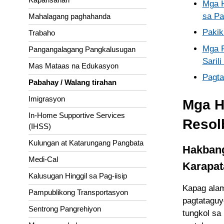
Mga H
sa P
Mahalagang paghahanda
Pakik
Trabaho
Mga P
Pangangalagang Pangkalusugan
Saril
Mas Mataas na Edukasyon
Pagta
Pabahay / Walang tirahan
Imigrasyon
Mga H
In-Home Supportive Services
Resol
(IHSS)
Kulungan at Katarungang Pangbata
Hakbang
Medi-Cal
Karapat
Kalusugan Hinggil sa Pag-iisip
Kapag alam
Pampublikong Transportasyon
pagtataguy
Sentrong Pangrehiyon
tungkol sa