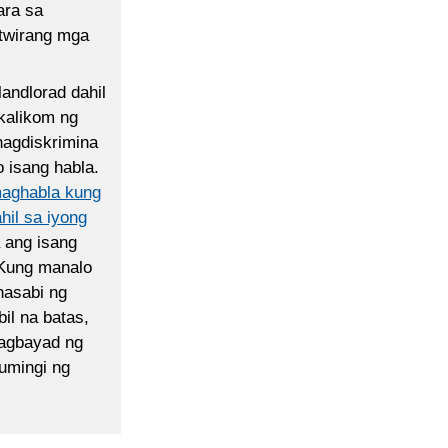
ara sa
twirang mga
andlorad dahil
kalikom ng
nagdiskrimina
 isang habla.
maghabla kung
hil sa iyong
 ang isang
. Kung manalo
nasabi ng
il na batas,
magbayad ng
umingi ng