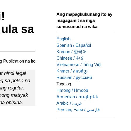
!
Ang mapagkukunang ito ay
magagamit sa mga
ula sa
sumusunod na wika.
English
Spanish
/
Español
Korean
/
한국어
Chinese
/
中文
ng Publication na ito
Vietnamese
/
Tiếng Việt
Khmer
/
ភាសាខ្មែរ
 hindi legal
Russian
/
русский
ng sa petsa na
Tagalog
ng regular.
Hmong
/
Hmoob
mong matiyak
Armenian
/
հայերեն
na opisina.
Arabic
/
عربى
Persian, Farsi
/
فارسی