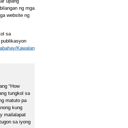
gar upang
bilangan ng mga
ga website ng
ol sa
 publikasyon
Pabahay/Kawalan
 ang “How
ang tungkol sa
ng matuto pa
anong kung
y mailalapat
tugon sa iyong