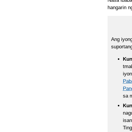
Nasa ibaba
hangarin ng
Ang iyong
suportan
Kun
tmak
iyon
Pab
Pan
sa 
Kun
nagu
isa
Tin