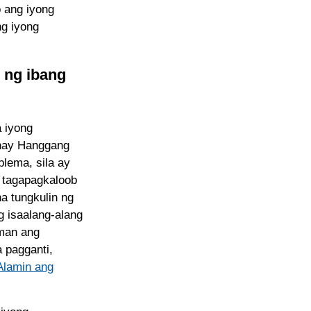
 ang iyong
g iyong
 ng ibang
 iyong
ahay Hanggang
lema, sila ay
g tagapagkaloob
a tungkulin ng
 isaalang-alang
aman ang
a pagganti,
Alamin ang