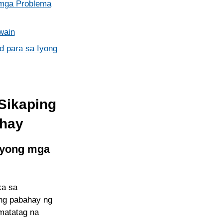
mga Problema
wain
 para sa Iyong
Sikaping
ahay
Iyong mga
ka sa
 ng pabahay ng
matatag na