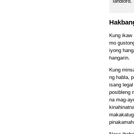
landlord.
Hakbang
Kung ikaw 
mo gustong
iyong hang
hangarin.
Kung minsa
ng habla, 
isang lega
posibleng 
na mag-ayo
kinahinatn
makakatugo
pinakamahu