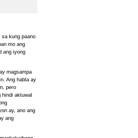
l sa kung paano
man mo ang
d ang iyong
n ay magsampa
n. Ang habla ay
n, pero
 hindi aktuwal
ong
yon ay, ano ang
ay ang