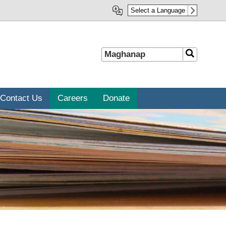
Select a Language
Maghanap
Maghanap
Contact Us
Careers
Donate