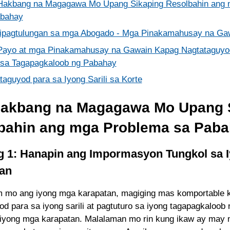
akbang na Magagawa Mo Upang Sikaping Resolbahin ang 
abahay
ipagtulungan sa mga Abogado - Mga Pinakamahusay na Ga
ayo at mga Pinakamahusay na Gawain Kapag Nagtataguyod
i sa Tagapagkaloob ng Pabahay
taguyod para sa Iyong Sarili sa Korte
akbang na Magagawa Mo Upang 
bahin ang mga Problema sa Pab
 1: Hanapin ang Impormasyon Tungkol sa 
an
 mo ang iyong mga karapatan, magiging mas komportable 
od para sa iyong sarili at pagtuturo sa iyong tagapagkaloob
 iyong mga karapatan. Malalaman mo rin kung ikaw ay may 