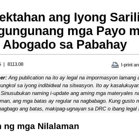
ektahan ang Iyong Sarili
gungunang mga Payo m
 Abogado sa Pabahay
5
8113.08
I-print a
er:
Ang publication na ito ay legal na impormasyon lamang at
tungkol sa iyong indibidwal na sitwasyon. Ito ay kasalukuya
. Sinusubukan naming i-update ang aming mga materyales na
an, ang mga batas ay regular na nagbabago. Kung gusto 
 nagbago ang batas, makipag-ugnayan sa DRC o ibang legal 
n ng mga Nilalaman