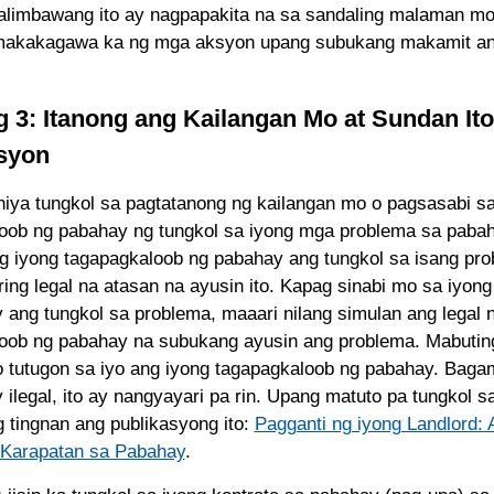
limbawang ito ay nagpapakita na sa sandaling malaman mo
 makakagawa ka ng mga aksyon upang subukang makamit an
 3: Itanong ang Kailangan Mo at Sundan Ito
syon
ya tungkol sa pagtatanong ng kailangan mo o pagsasabi sa
oob ng pabahay ng tungkol sa iyong mga problema sa pab
 iyong tagapagkaloob ng pabahay ang tungkol sa isang prob
ring legal na atasan na ayusin ito. Kapag sinabi mo sa iyon
 ang tungkol sa problema, maaari nilang simulan ang legal n
oob ng pabahay na subukang ayusin ang problema. Mabuting
 tutugon sa iyo ang iyong tagapagkaloob ng pabahay. Bag
 ilegal, ito ay nangyayari pa rin. Upang matuto pa tungkol s
 tingnan ang publikasyong ito:
Pagganti ng iyong Landlord: 
 Karapatan sa Pabahay
.