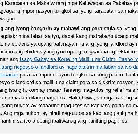
ng Karapatan sa Makatwirang mga Kaluwagan sa Pabahay p
agdagang impormasyon tungkol sa iyong karapatan sa maka
uwagan.
g ang iyong hangarin ay mabawi ang pera
mula sa iyong l
pagdiskrimina laban sa iyo, dapat kang matrabaho upang ma
t na ebidensiya upang patunayan na ang iyong landlord ay 
gamitin ang ebidensiyang iyon upang magsampa ng reklamo o
gnan ang
Isang Gabay sa Korte ng Maliliit na Claim: Paano 
isang negosyo o landlord ay nagdidiskrimina laban sa iyo da
ansanan
para sa impormasyon tungkol sa kung paano ihabla
syo o landlord sa maliliit na claim para sa diskriminasyon
ang isang hukom ay maaari lamang mag-utos ng relief na si
s na maaari nilang ipag-utos. Halimbawa, sa mga kasong sib
 isang hukom ay maaaring mag-utos sa kabilang panig na 
. Ang mga hukom ay hindi nag-uutos sa kabilang panig na h
anhin sa iyo o upang ipaliwanag ang kanilang pagkilos.