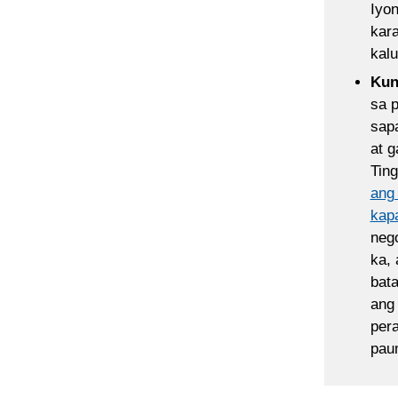
Iyo
kar
kal
Kun
sa 
sapa
at 
Tin
ang 
kap
nego
ka, 
bata
ang
pera
paum