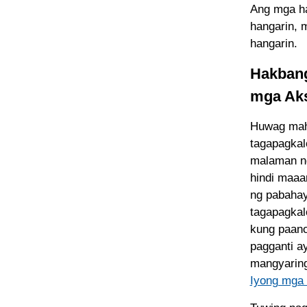
Ang mga ha
hangarin,
hangarin.
Hakbang
mga Ak
Huwag mahi
tagapagkal
malaman ng
hindi maaa
ng pabahay
tagapagkal
kung paano
pagganti ay
mangyaring
Iyong mga