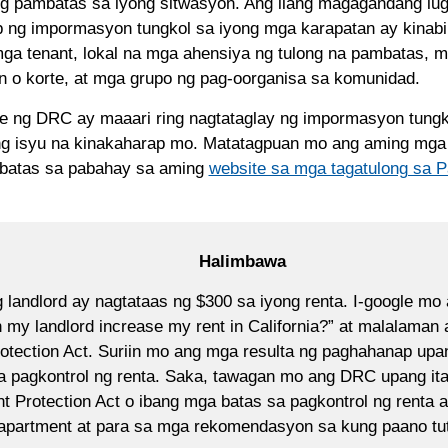
g pambatas sa iyong sitwasyon. Ang ilang magagandang lu
ng impormasyon tungkol sa iyong mga karapatan ay kinabi
ga tenant, lokal na mga ahensiya ng tulong na pambatas, m
 o korte, at mga grupo ng pag-oorganisa sa komunidad.
e ng DRC ay maaari ring nagtataglay ng impormasyon tungk
ng isyu na kinakaharap mo. Matatagpuan mo ang aming mga
 batas sa pabahay sa aming
website sa mga tagatulong sa 
Halimbawa
 landlord ay nagtataas ng $300 sa iyong renta. I-google mo
my landlord increase my rent in California?” at malalaman 
otection Act. Suriin mo ang mga resulta ng paghahanap upa
sa pagkontrol ng renta. Saka, tawagan mo ang DRC upang it
t Protection Act o ibang mga batas sa pagkontrol ng renta a
 apartment at para sa mga rekomendasyon sa kung paano tu