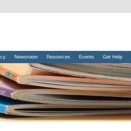
icy
Newsroom
Resources
Events
Get Help