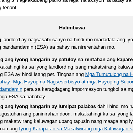
 ang 3 magkakaibang plano sa legal na aksyon na batay s
 tenant:
Halimbawa
 landlord ay nagsasabi sa iyo na hindi mo madadala ang iy
g pandamdamin (ESA) sa bahay na nirerentahan mo.
g ang iyong hangarin ay patuloy na rentahan ang kapar
akahingi ka sa iyong landlord ng isang makatwirang kaluwa
g ESA ay hindi isang pet. Tingnan ang
Mga Tumutulong na 
ahay: Mga Hayop na Nagseserbisyo at mga Hayop ng Supor
damdamin
para sa karagdagang impormasyon tungkol sa m
mga ESA sa pabahay.
g ang iyong hangarin ay lumipat palabas
dahil hindi mo 
gustuhan ang paninirahan doon, makakahingi ka sa iyong la
ng makatwirang kaluwagan upang tapusin nang maaga ang iy
gnan ang
Iyong Karapatan sa Makatwirang mga Kaluwagan 