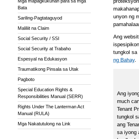
proteksyon
Mga mapagkukunan para sa mga
Bata
makahanap 
unyon ng m
Sariling-Pagtataguyod
pamahalaan
Maliliit na Claim
Ang websit
Social Security / SSI
ispesipiko
Social Security at Trabaho
tungkol sa
Espesyal na Edukasyon
ng Bahay
.
Traumatikong Pinsala sa Utak
Pagboto
Special Education Rights &
Ang iyong
Responsibilities Manual (SERR)
much can 
Rights Under The Lanterman Act
Tenant Pr
Manual (RULA)
tungkol 
Mga Nakatutulong na Link
ang Tenan
sa iyong