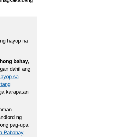
a magkakaibang
ong hayop na
ehong bahay
,
gan dahil ang
Hayop sa
tang
ga karapatan
naman
ndlord ng
ong pag-upa.
sa Pabahay