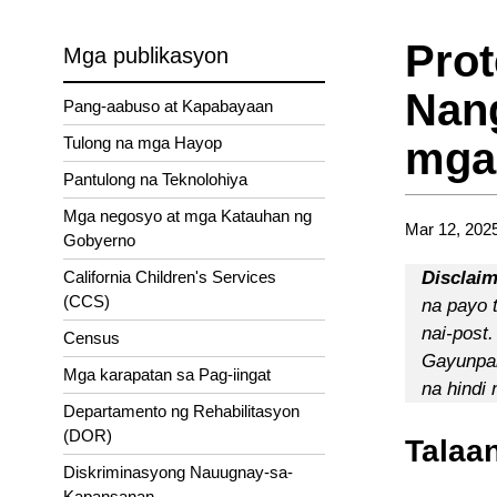
Prot
Mga publikasyon
Nan
Pang-aabuso at Kapabayaan
Tulong na mga Hayop
mga
Pantulong na Teknolohiya
Mga negosyo at mga Katauhan ng
Mar 12, 202
Gobyerno
California Children's Services
Disclaim
(CCS)
na payo 
nai-post
Census
Gayunpam
Mga karapatan sa Pag-iingat
na hindi
Departamento ng Rehabilitasyon
(DOR)
Talaa
Diskriminasyong Nauugnay-sa-
Kapansanan