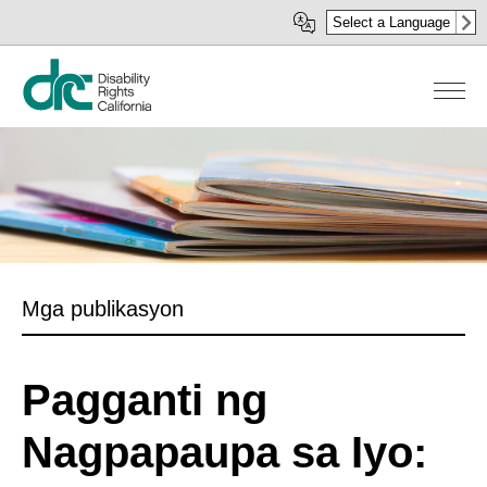
Skip
Select a Language
to
main
content
Mga publikasyon
Pagganti ng
Nagpapaupa sa Iyo: