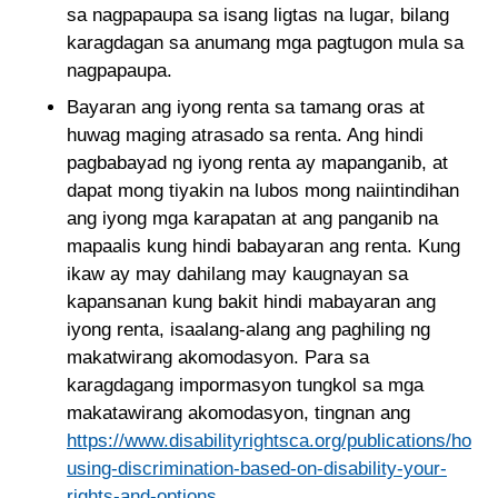
sa nagpapaupa sa isang ligtas na lugar, bilang
karagdagan sa anumang mga pagtugon mula sa
nagpapaupa.
Bayaran ang iyong renta sa tamang oras at
huwag maging atrasado sa renta. Ang hindi
pagbabayad ng iyong renta ay mapanganib, at
dapat mong tiyakin na lubos mong naiintindihan
ang iyong mga karapatan at ang panganib na
mapaalis kung hindi babayaran ang renta. Kung
ikaw ay may dahilang may kaugnayan sa
kapansanan kung bakit hindi mabayaran ang
iyong renta, isaalang-alang ang paghiling ng
makatwirang akomodasyon. Para sa
karagdagang impormasyon tungkol sa mga
makatawirang akomodasyon, tingnan ang
https://www.disabilityrightsca.org/publications/ho
using-discrimination-based-on-disability-your-
rights-and-options
.