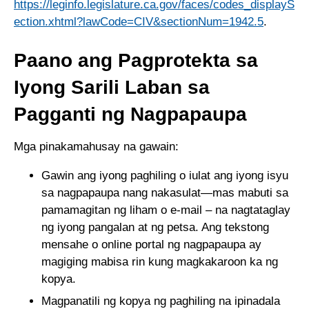
https://leginfo.legislature.ca.gov/faces/codes_displayS
ection.xhtml?lawCode=CIV&sectionNum=1942.5
.
Paano ang Pagprotekta sa
Iyong Sarili Laban sa
Pagganti ng Nagpapaupa
Mga pinakamahusay na gawain:
Gawin ang iyong paghiling o iulat ang iyong isyu
sa nagpapaupa nang nakasulat—mas mabuti sa
pamamagitan ng liham o e-mail – na nagtataglay
ng iyong pangalan at ng petsa. Ang tekstong
mensahe o online portal ng nagpapaupa ay
magiging mabisa rin kung magkakaroon ka ng
kopya.
Magpanatili ng kopya ng paghiling na ipinadala