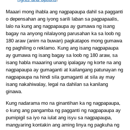
Maaari mong ihabla ang nagpapaupa dahil sa pagganti
o depensahan ang iyong sarili laban sa pagpapaalis,
lalo na kung ang nagpapaupa ay gumawa ng isang
bagay na anyong nilalayong parusahan ka sa loob ng
180 araw (anim na buwan) pagkatapos mong gumawa
ng paghiling o reklamo. Kung ang isang nagpapaupa
ay gumawa ng isang bagay sa loob ng 180 araw, sa
isang habla maaaring unang ipalagay ng korte na ang
nagpapaupa ay gumaganti at kailangang patunayan ng
nagpapaupa na hindi sila gumaganti at sila ay may
isang nakahiwalay, legal na dahilan sa kanilang
ginawa.
Kung nadarama mo na ginantihan ka ng nagpapaupa,
o kung ang pangamba ng pagganti ng nagpapaupa ay
pumipigil sa iyo na iulat ang isyu sa nagpapaupa,
mangyaring kontakin ang aming linya ng pagkuha ng