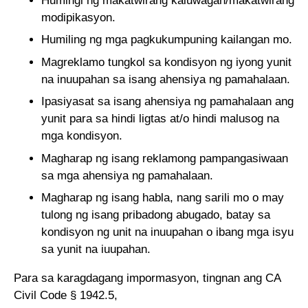
Humingi ng makatwirang kaluwagan/makatwirang
modipikasyon.
Humiling ng mga pagkukumpuning kailangan mo.
Magreklamo tungkol sa kondisyon ng iyong yunit
na inuupahan sa isang ahensiya ng pamahalaan.
Ipasiyasat sa isang ahensiya ng pamahalaan ang
yunit para sa hindi ligtas at/o hindi malusog na
mga kondisyon.
Magharap ng isang reklamong pampangasiwaan
sa mga ahensiya ng pamahalaan.
Magharap ng isang habla, nang sarili mo o may
tulong ng isang pribadong abugado, batay sa
kondisyon ng unit na inuupahan o ibang mga isyu
sa yunit na iuupahan.
Para sa karagdagang impormasyon, tingnan ang CA
Civil Code § 1942.5,