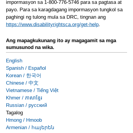
impormasyon sa 1-800-776-5746 para sa pagtasa at
payo. Para sa karagdagang impormasyon tungkol sa
paghingi ng tulong mula sa DRC, tingnan ang
https://www.disabilityrightsca.org/get-help
.
Ang mapagkukunang ito ay magagamit sa mga
sumusunod na wika.
English
Spanish
/
Español
Korean
/
한국어
Chinese
/
中文
Vietnamese
/
Tiếng Việt
Khmer
/
ភាសាខ្មែរ
Russian
/
русский
Tagalog
Hmong
/
Hmoob
Armenian
/
հայերեն