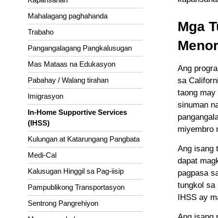
Mahalagang paghahanda
Mga T
Trabaho
Menor
Pangangalagang Pangkalusugan
Mas Mataas na Edukasyon
Ang progra
sa Califor
Pabahay / Walang tirahan
taong may 
Imigrasyon
sinuman na
In-Home Supportive Services
pangangala
(IHSS)
miyembro n
Kulungan at Katarungang Pangbata
Ang isang 
Medi-Cal
dapat magk
Kalusugan Hinggil sa Pag-iisip
pagpasa sa
tungkol sa
Pampublikong Transportasyon
IHSS ay m
Sentrong Pangrehiyon
Ang isang 