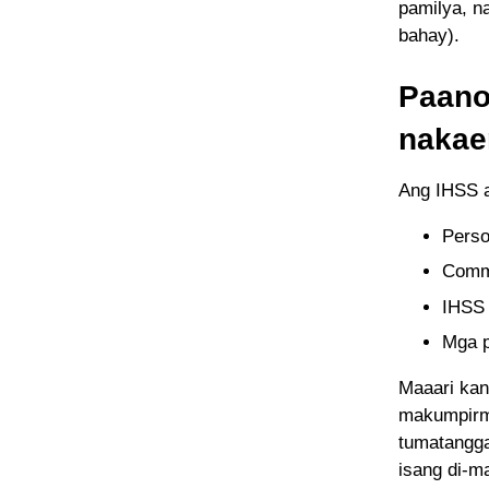
pamilya, n
bahay).
Paano
nakae
Ang IHSS a
Perso
Commu
IHSS 
Mga p
Maaari ka
makumpirma
tumatangga
isang di-m