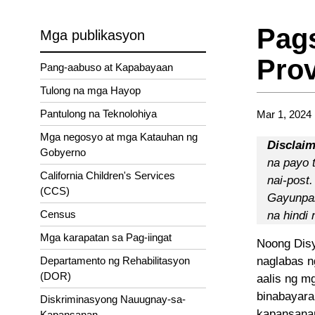
Pag
Mga publikasyon
Prov
Pang-aabuso at Kapabayaan
Tulong na mga Hayop
Pantulong na Teknolohiya
Mar 1, 2024
Mga negosyo at mga Katauhan ng
Disclaim
Gobyerno
na payo 
California Children's Services
nai-post
(CCS)
Gayunpam
Census
na hindi
Mga karapatan sa Pag-iingat
Noong Disy
Departamento ng Rehabilitasyon
naglabas n
(DOR)
aalis ng m
binabayara
Diskriminasyong Nauugnay-sa-
kapansanan
Kapansanan