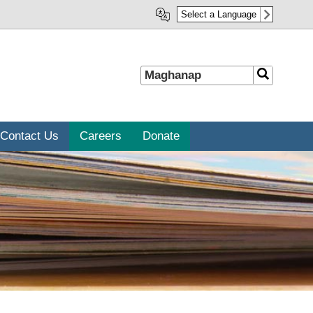
Select a Language
Maghanap
Maghanap
Contact Us
Careers
Donate