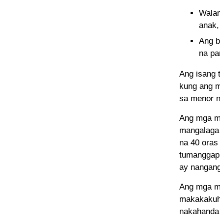
Walan
anak,
Ang b
na pa
Ang isang 
kung ang m
sa menor n
Ang mga ma
mangalaga 
na 40 oras
tumanggap 
ay nangang
Ang mga m
makakakuha
nakahanda 