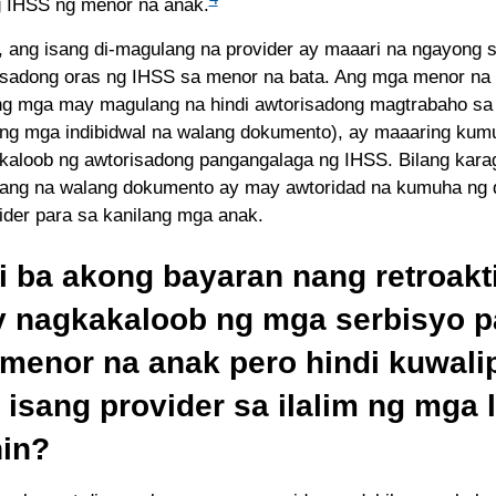
g IHSS ng menor na anak.
ang isang di-magulang na provider ay maaari na ngayong 
sadong oras ng IHSS sa menor na bata. Ang mga menor na
ng mga may magulang na hindi awtorisadong magtrabaho sa
ang mga indibidwal na walang dokumento), ay maaaring kum
aloob ng awtorisadong pangangalaga ng IHSS. Bilang kara
ng na walang dokumento ay may awtoridad na kumuha ng 
ider para sa kanilang mga anak.
i ba akong bayaran nang retroakt
y nagkakaloob ng mga serbisyo p
 menor na anak pero hindi kuwali
 isang provider sa ilalim ng mga
nin?