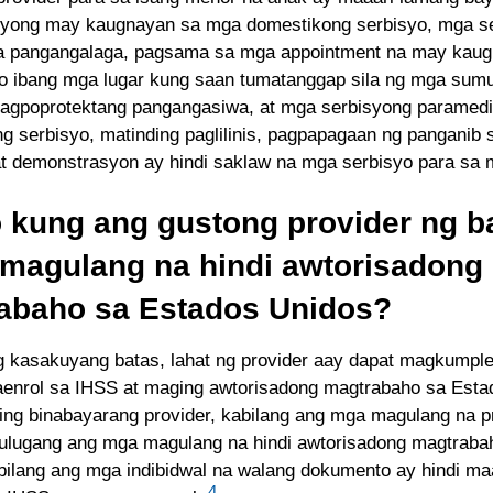
yong may kaugnayan sa mga domestikong serbisyo, mga s
a pangangalaga, pagsama sa mga appointment na may kau
o ibang mga lugar kung saan tumatanggap sila ng mga sum
nagpoprotektang pangangasiwa, at mga serbisyong paramedi
g serbisyo, matinding paglilinis, pagpapagaan ng panganib s
at demonstrasyon ay hindi saklaw na mga serbisyo para sa 
 kung ang gustong provider ng b
 magulang na hindi awtorisadong
abaho sa Estados Unidos?
ng kasakuyang batas, lahat ng provider aay dapat magkumpl
enrol sa IHSS at maging awtorisadong magtrabaho sa Esta
ng binabayarang provider, kabilang ang mga magulang na pro
lugang ang mga magulang na hindi awtorisadong magtraba
bilang ang mga indibidwal na walang dokumento ay hindi ma
4