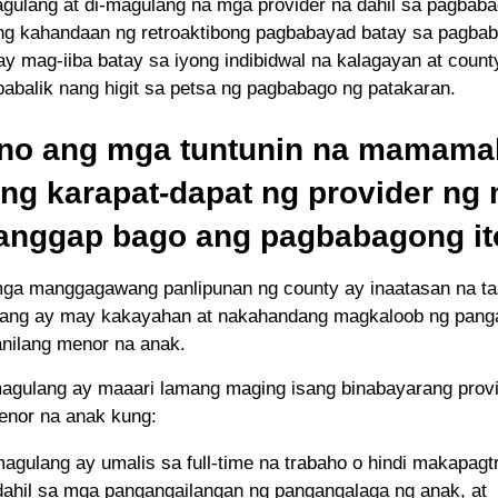
gulang at di-magulang na mga provider na dahil sa pagbab
ang kahandaan ng retroaktibong pagbabayad batay sa pagba
ay mag-iiba batay sa iyong indibidwal na kalagayan at county
babalik nang higit sa petsa ng pagbabago ng patakaran.
no ang mga tuntunin na mamama
ing karapat-dapat ng provider ng
anggap bago ang pagbabagong it
mga manggagawang panlipunan ng county ay inaatasan na ta
ang ay may kakayahan at nakahandang magkaloob ng pang
nilang menor na anak.
gulang ay maaari lamang maging isang binabayarang provi
enor na anak kung:
agulang ay umalis sa full-time na trabaho o hindi makapagtr
dahil sa mga pangangailangan ng pangangalaga ng anak, at