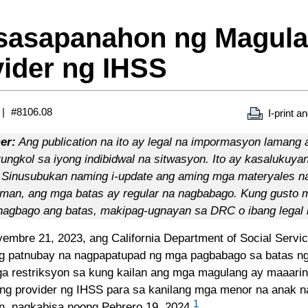
sasapanahon ng Magula
ider ng IHSS
#8106.08
I-print a
er:
Ang publication na ito ay legal na impormasyon lamang at
tungkol sa iyong indibidwal na sitwasyon. Ito ay kasalukuya
. Sinusubukan naming i-update ang aming mga materyales na
an, ang mga batas ay regular na nagbabago. Kung gusto 
 nagbago ang batas, makipag-ugnayan sa DRC o ibang legal 
embre 21, 2023, ang California Department of Social Serv
g patnubay na nagpapatupad ng mga pagbabago sa batas ng
ga restriksyon sa kung kailan ang mga magulang ay maaari
ng provider ng IHSS para sa kanilang mga menor na anak 
1
, nagkabisa noong Pebrero 19, 2024.