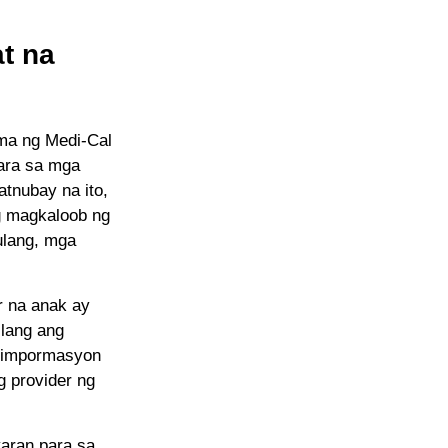
t na
ma ng Medi-Cal
para sa mga
atnubay na ito,
g magkaloob ng
ulang, mga
r na anak ay
ilang ang
g impormasyon
g provider ng
aran para sa