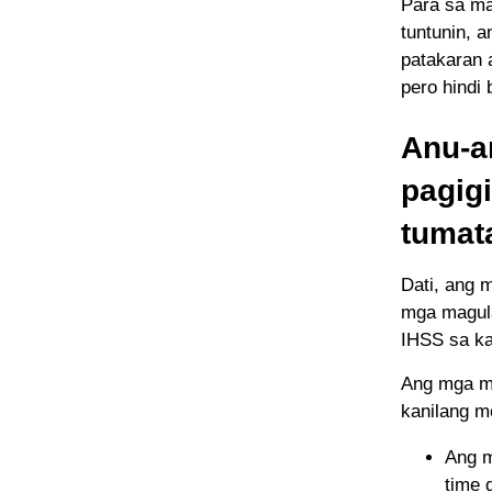
Para sa ma
tuntunin, 
patakaran 
pero hindi 
Anu-a
pagig
tumat
Dati, ang 
mga magul
IHSS sa ka
Ang mga ma
kanilang m
Ang m
time 