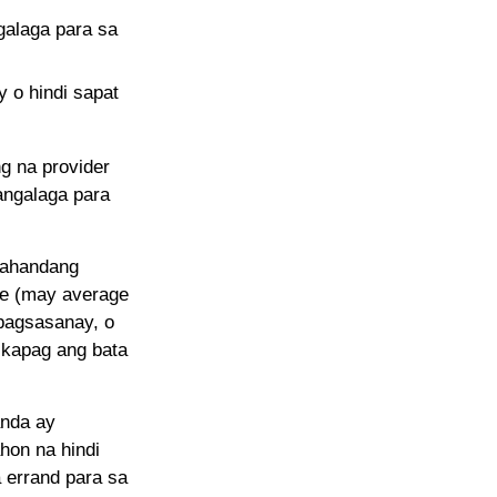
alaga para sa
 o hindi sapat
g na provider
ngalaga para
kahandang
me (may average
 pagsasanay, o
kapag ang bata
nda ay
hon na hindi
 errand para sa