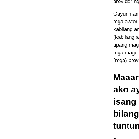
provider n
Gayunman, 
mga awtori
kabilang a
(kabilang 
upang magk
mga magula
(mga) prov
Maaar
ako a
isang
bilang
tuntu