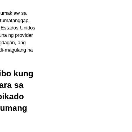
sumaklaw sa
 tumatanggap,
 Estados Unidos
uha ng provider
gdagan, ang
di-magulang na
ibo kung
ara sa
pikado
 lumang