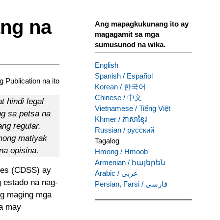
ng na
Ang mapagkukunang ito ay
magagamit sa mga
sumusunod na wika.
English
Spanish
/
Español
ng Publication na ito
Korean
/
한국어
Chinese
/
中文
 hindi legal
Vietnamese
/
Tiếng Việt
ng sa petsa na
Khmer
/
ភាសាខ្មែរ
ng regular.
Russian
/
русский
mong matiyak
Tagalog
na opisina.
Hmong
/
Hmoob
Armenian
/
հայերեն
ices (CDSS) ay
Arabic
/
عربى
 estado na nag-
Persian, Farsi
/
فارسی
ng maging mga
na may