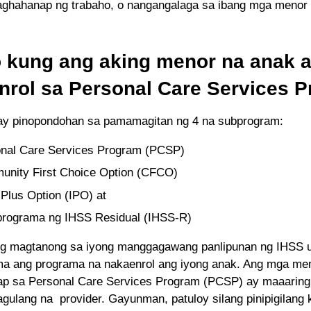
aghahanap ng trabaho, o nangangalaga sa ibang mga menor
 kung ang aking menor na anak 
nrol sa Personal Care Services 
y pinopondohan sa pamamagitan ng 4 na subprogram:
nal Care Services Program (PCSP)
nity First Choice Option (CFCO)
Plus Option (IPO) at
rograma ng IHSS Residual (IHSS-R)
ng magtanong sa iyong manggagawang panlipunan ng IHSS 
 ang programa na nakaenrol ang iyong anak. Ang mga me
p sa Personal Care Services Program (PCSP) ay maaarin
agulang na provider. Gayunman, patuloy silang pinipigilang