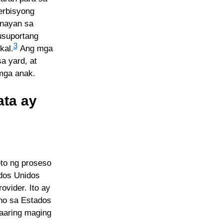
erbisyong
gnayan sa
usuportang
3
kal.
Ang mga
a yard, at
mga anak.
ata ay
eto ng proseso
dos Unidos
vider. Ito ay
ho sa Estados
aaring maging