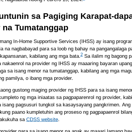
untunin sa Pagiging Karapat-dapa
 na Tumatanggap
mang In-Home Supportive Services (IHSS) ay isang progra
nia na nagbabayad para sa loob ng bahay na pangangalaga 
2
kapansanan, kabilang ang mga bata.
Sa ilalim ng bagong p
 nakaenrol na provider ng IHSS ay maaaring bayaran upan
ga sa isang menor na tumatanggap, kabilang ang mga mag
g pamilya, o ibang mga provider.
taong gustong maging provider ng IHSS para sa isang meno
umpleto ng mga iniaatas sa pagpaparenrol ng provider, kab
 isang pagsusuri tungkol sa kasaysayang pangkrimen. An
 kung paano kumpletuhin ang proseso ng pagpapaenrol bilan
akukuha sa
CDSS website
.
provider para sa isang menor na anak ay maaari lamang bay