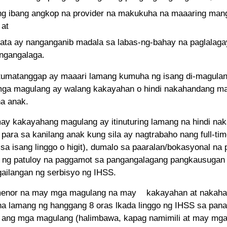
g ibang angkop na provider na makukuha na maaaring mang
 at
ata ay nanganganib madala sa labas-ng-bahay na paglalagay
ngangalaga.
tumatanggap ay maaari lamang kumuha ng isang di-magulan
ga magulang ay walang kakayahan o hindi nakahandang ma
a anak.
y kakayahang magulang ay itinuturing lamang na hindi na
para sa kanilang anak kung sila ay nagtrabaho nang full-ti
 sa isang linggo o higit), dumalo sa paaralan/bokasyonal na
ng patuloy na paggamot sa pangangalagang pangkausugan 
ailangan ng serbisyo ng IHSS.
enor na may mga magulang na may kakayahan at nakaha
 lamang ng hanggang 8 oras lkada linggo ng IHSS sa pana
ang mga magulang (halimbawa, kapag namimili at may mga