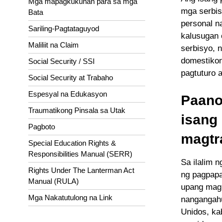
Mga mapagkukunan para sa mga
mga serbis
Bata
personal n
Sariling-Pagtataguyod
kalusugan 
Maliliit na Claim
serbisyo, 
domestikon
Social Security / SSI
pagtuturo 
Social Security at Trabaho
Espesyal na Edukasyon
Paano
Traumatikong Pinsala sa Utak
isang
Pagboto
magtr
Special Education Rights &
Responsibilities Manual (SERR)
Sa ilalim 
Rights Under The Lanterman Act
ng pagpapa
Manual (RULA)
upang magi
Mga Nakatutulong na Link
nangangahu
Unidos, ka