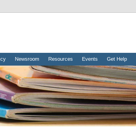
icy
Newsroom
Resources
Events
Get Help