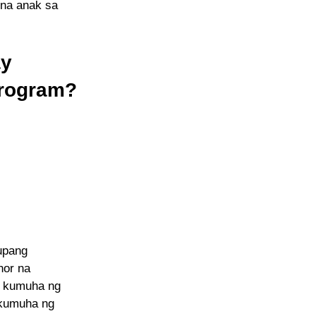
 na anak sa
ay
Program?
upang
nor na
g kumuha ng
 kumuha ng