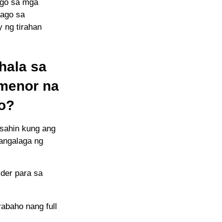
ago sa mga
bago sa
 ng tirahan
hala sa
 menor na
o?
sahin kung ang
angalaga ng
der para sa
abaho nang full