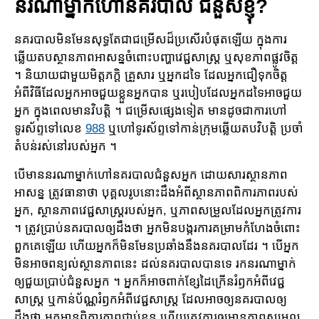
នរណាម្នាក់ហៅនគរបាល ជំនួសខ្ញុំ?
នគរបាលមិនមែនសុទ្ធតែជាជម្រើសដ៏ប្រសើរ​បំផុតឡើយ ក្នុងការ​
ឆ្លើយ​តប​ស្ថានភាពអាសន្នចំពោះបញ្ហាវេជ្ជសាស្រ្ត ឬសុខភាពផ្លូវចិត្ត
។ និយាយជាមួយមិត្តភក្តិ គ្រួសារ ឬអ្នក​ដទៃ ដែលអ្នក​ជឿទុក​ចិត្ត
អំពីវិធីដែល​អ្នក​អាច​ជួយខ្លួនអ្នកបាន ឬរបៀបដែល​អ្នក​ដទៃអាច​ជួយ
អ្នក​ ក្នុងពេលមានវិបត្តិ ។ ជម្រើសផ្សេងទៀត មានដូចជាការហៅ
ទូរស័ព្ទទៅលេខ
988
ឬហៅទូរស័ព្ទទៅកាន់ក្រុម​ឆ្លើយតបវិបត្តិ ប្រចាំ
តំបន់រស់នៅរបស់អ្នក ។
បើ​មាន​នរណាម្នាក់​ហៅនគរបាលជំនួស​អ្នក ដោយសារ​ស្ថានភាព​
អាសន្ន ត្រូវ​ធានាថា បុគ្គល​រូបនោះ​ដឹងអំពី​ស្ថានភាព​ពិការ​ភាពរបស់
អ្នក​, ស្ថានភាព​វេជ្ជសាស្រ្តរបស់អ្នក, ឬភាពសម្រួលដែល​អ្នក​ត្រូវ​ការ
។ ត្រូវ​ប្រាប់​នគរបាល​ឲ្យ​ដឹងថា អ្នកមិនបង្ករការគម្រាមកំហែងចំពោះ
ពួកគេឡើយ ហើយអ្នក​ក៏មិនមែនប្រឆាំងនឹង​នគរបាលដែរ ។ បើ​អ្នក​
មិនអាច​ពន្យល់​ស្ថានភាពនេះ ដល់នគរបាលបានទេ រកនរណាម្នាក់
ឲ្យ​ជួយប្រាប់ជំនួសអ្នក ។ អ្នក​ក៏អាច​ពាក់​ខ្សែដៃក្រើនរំឭកអំពីវេជ្ជ
សាស្រ្ត ឬកាន់​ប័ណ្ណរំឭកអំពី​វេជ្ជសាស្រ្ត ដែល​អាច​ឲ្យ​នគរបាល​ឲ្យ
ដឹងថា អ្នក​មានពិការភាពជាប់ខ្លួន ហើយ​ត្រូវការ​ឲ្យមាន​ភាព​សម្រួល​