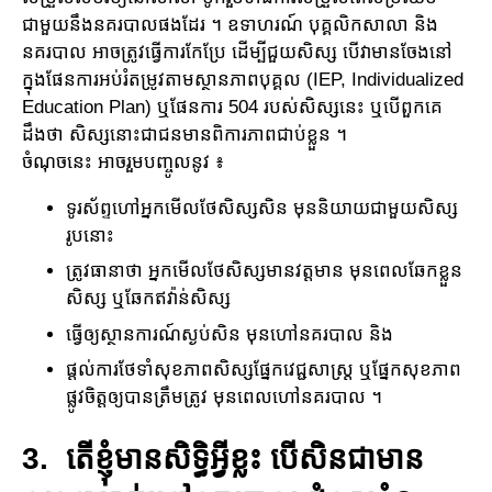
ជាមួយ​នឹង​នគរបាលផងដែរ ។ ឧទាហរណ៍ បុគ្គលិក​សាលា និង
នគរបាល អាច​ត្រូវ​ធ្វើ​ការ​កែប្រែ ដើម្បី​ជួយសិស្ស បើវាមានចែងនៅ
ក្នុង​ផែនការអប់រំតម្រូវតាម​ស្ថានភាពបុគ្គល (IEP, Individualized
Education Plan) ឬផែនការ 504 របស់សិស្សនេះ ឬបើពួកគេ​
ដឹងថា សិស្សនោះជាជនមាន​ពិការ​ភាពជាប់​ខ្លួន ។
ចំណុច​នេះ អាច​រួមបញ្ចូលនូវ ៖
ទូរស័ព្ទហៅអ្នក​មើលថែសិស្សសិន មុននិយាយជាមួយសិស្ស
រូបនោះ
ត្រូវ​ធានាថា អ្នកមើលថែសិស្សមានវត្តមាន មុនពេលឆែកខ្លួន
សិស្ស ឬឆែកឥវ៉ាន់សិស្ស
ធ្វើឲ្យ​ស្ថានការណ៍ស្ងប់សិន មុនហៅនគរបាល និង
ផ្តល់​ការ​ថែទាំសុខភាពសិស្សផ្នែកវេជ្ជសាស្រ្ត ឬផ្នែក​សុខភាព
ផ្លូវចិត្តឲ្យបានត្រឹមត្រូវ មុនពេលហៅនគរបាល ។
3. តើ​ខ្ញុំ​មាន​សិទ្ធិ​អ្វីខ្លះ បើ​សិនជាមាន​