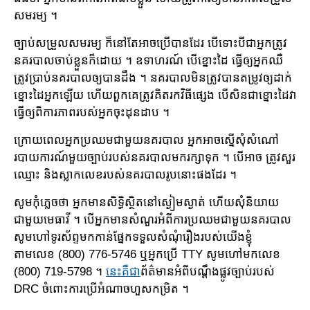
សមរម្យ ។
ច្បាប់​សម្រួល​សមរម្យ ក៏នៅតែអាច​ប្រើបានដែរ បើទោះបីជាអ្នក​ត្រូវ​
នគរ​បាល​ចាប់​ខ្លួនក៏ដោយ ។ ឧទាហរណ៍ បើ​ខ្នោះដៃ ធ្វើឲ្យ​អ្នកឈឺ
ត្រូវ​ប្រាប់នគរបាលឲ្យ​បានដឹង ។ នគរបាលមិនត្រូវបានតម្រូវឲ្យ​ដាក់
ខ្នោះដៃអ្នក​ឡើយ ហើយពួកគេ​ត្រូវ​គិតរកវិធីផ្សេង បើ​សិនជា​ខ្នោះដៃវា
ធ្វើឲ្យ​ពិការភាព​របស់អ្នកចុះដុនដាប ។
ក្រោយពេល​អ្នក​ប្រឈម​ជាមួយ​នគរបាល អ្នក​អាច​ស្នើសុំ​សំណៅ
របាយការណ៍មួយច្បាប់​របស់នគរបាលមករក្សាទុក ។ បើអាច ត្រូវ​សួរ
ឈ្មោះ និងស្លាកលេខ​របស់នគរបាលរូបនោះផងដែរ ។
សូមកុំភ្លេចថា អ្នកមាន​សិទ្ធិ​ស្ថិតនៅ​ស្ងៀម​ស្ងាត់ ហើយសុំនិយាយ​
ជាមួយ​មេធាវី ។ បើអ្នក​មាន​សំណួរអំពីការ​ប្រឈម​ជាមួយ​នគរបាល
សូមហៅទូរស័ព្ទមកកាន់ផ្នែក​ទទួល​សំណុំរឿង​របស់យើងខ្ញុំ
តាមលេខ (800) 776-5746 ឬអ្នក​ប្រើ TTY សូមហៅមកលេខ
(800) 719-5798 ។
នេះគឺជា
ព័ត៌មានអំពីបណ្តឹងផ្លូវច្បាប់របស់
DRC ចំពោះការ​ប្រើ​អំណាចហួសកម្រិត ។