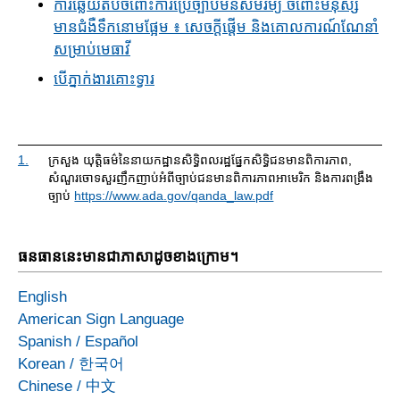
ការ​ឆ្លើយ​តបចំពោះការ​ប្រើច្បាប់មិន​សមរម្យ ចំពោះមនុស្ស
មានជំងឺទឹកនោមផ្អែម ៖ សេចក្តីផ្តើម និងគោលការណ៍ណែនាំ
សម្រាប់​មេធាវី
បើ​ភ្នាក់ងារគោះទ្វារ
1.
ក្រសួង យុត្តិធម៌នៃនាយកដ្ឋានសិទ្ធិពលរដ្ឋផ្នែកសិទ្ធិ​ជនមានពិការភាព,
សំណួរ​ចោទសួរញឹកញាប់អំពីច្បាប់ជនមានពិការភាព​អាមេរិក និងការ​ពង្រឹង​
ច្បាប់
https://www.ada.gov/qanda_law.pdf
ធនធាននេះមានជាភាសាដូចខាងក្រោម។
English
American Sign Language
Spanish
/
Español
Korean
/
한국어
Chinese
/
中文