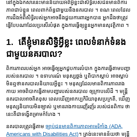
នៅក្នុង​ឯកសារ​នេះមាន​និយាយអំពីអ្វីខ្លះជាសិទ្ធិ​របស់​ជនមានពិការ​
ភាពជាប់ខ្លួន ពេលពាក់ព័ន្ធជាមួយ​នឹងនគរបាល ។ ខណៈពេលដែល
ការដឹងអំពីសិទ្ធិរបស់អ្នកអាចនឹង​ជួយការ​ពារអ្នកបាន អ្នក​ដឹងថាត្រូវ​
ធ្វើបែបណាដែល​ប្រសើរ​បំផុត ក្នុងការ​ធ្វើឲ្យ​ខ្លួនអ្នក​មាន​សុវត្ថិភាព ។
1. តើខ្ញុំមានសិទ្ធិអ្វីខ្លះ ពេល​ទំនាក់ទំនង​
ជាមួយ​នគរបាល?
ពិការភាពរបស់អ្នក អាចធ្វើឲ្យអ្នកជួបការ​លំបាក ក្នុងការធ្វើ​តាមបញ្ជា
របស់នគរបាល ។ ឧទាហរណ៍ មនុស្សថ្លង់ ឬពិបាកស្តាប់ អាច​ស្តាប់​
មិនឮថានគរបាលនិយាយអ្វីខ្លះ ។ មនុស្ស​ដែល​មានពិការភាព​រាង
កាយ អាចពិបាកធ្វើតាមបញ្ជារបស់នគរបាល ឲ្យក្រាបលើដី ។ មន្ត្រី
នគរបាល​អាចគិតខុស ពេលឃើញអាកប្បកិរិយាខុសប្រក្រតី, ឃើញ
មនុស្សនិយាយមិនច្បាស់ ឬមានរាងកាយរញីរញ័រ របស់ជនពិការ ថា
នេះគឺជាទង្វើគម្រាមកំហែង ។
នគរបាល​ត្រូវ​ធ្វើ​តាម​
ច្បាប់​ជនមានពិការភាព​អាមេរិកាំង (ADA,
Americans with Disabilities Act)
។ ត្រង់​នេះមាន​ន័យថា មន្ត្រី