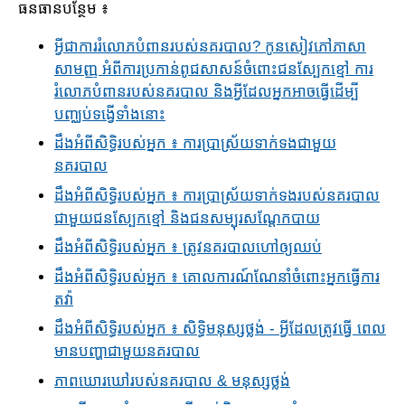
ធនធាន​បន្ថែម ៖
អ្វីជាការ​រំលោភបំពានរបស់នគរបាល? កូនសៀវភៅភាសា
សាមញ្ញ អំពីការប្រកាន់ពូជសាសន៍ចំពោះជនស្បែកខ្មៅ ការ
រំលោភបំពានរបស់នគរបាល និងអ្វីដែលអ្នក​អាចធ្វើដើម្បី
បញ្ឈប់ទង្វើទាំងនោះ
ដឹងអំពី​សិទ្ធិ​របស់អ្នក ៖ ការ​ប្រាស្រ័យ​ទាក់ទងជាមួយ
នគរបាល
ដឹងអំពី​សិទ្ធិ​របស់អ្នក ៖ ការប្រាស្រ័យទាក់ទងរបស់នគរបាល
ជាមួយជនស្បែកខ្មៅ និងជនសម្បុរ​សណ្តែកបាយ
ដឹងអំពី​សិទ្ធិ​របស់អ្នក ៖ ត្រូវនគរបាលហៅឲ្យឈប់
ដឹងអំពី​សិទ្ធិ​របស់អ្នក ៖ គោលការណ៍ណែនាំ​ចំពោះអ្នក​ធ្វើ​ការ
តវ៉ា
ដឹងអំពី​សិទ្ធិ​របស់អ្នក ៖ សិទ្ធិមនុស្សថ្លង់ - អ្វីដែលត្រូវធ្វើ ពេល
មានបញ្ហាជាមួយនគរបាល
ភាពឃោរឃៅរបស់នគរបាល & មនុស្សថ្លង់