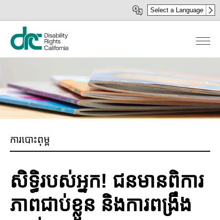
រំលង​​
Select a Language
ទៅ​
មាតិកា​
សំខាន់​
ការបោះពុម្ព
សិទ្ធិរបស់អ្នក! ជនមានពិការ
ភាពជាប់ខ្លួន និងការពង្រឹង