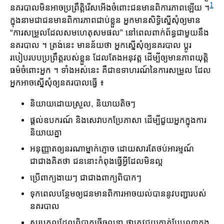
1
នគរបាល​មិនអាច​ប្រព្រឹត្តិរើស​អើង​ចំពោះ​ជនមានពិការភាពឡើយ ។
ក្នុងនាម​ជា​ជនមាន​ពិការ​ភាព​ជាប់ខ្លួន អ្នក​មានសិទ្ធិ​ស្នើសុំឲ្យមាន
“ការ​សម្រួល​ដែល​សមហេតុសមផល” នៅពេលពាក់ព័ន្ធជាមួយនឹង​
នគរបាល ។ ត្រង់នេះ មានន័យថា អ្នក​ស្នើសុំឲ្យ​នគរបាល ប្តូរ
របៀបរបបប្រព្រឹត្តរបស់ខ្លួន ដែល​តែងអនុវត្ត ដើម្បីឲ្យមាន​ភាពយុត្តិ
ធម៌​ចំពោះអ្នក ។ ទាំងអស់នេះ គឺជាឧទាហរណ៍នៃការសម្រួល ដែល
អ្នក​អាចស្នើសុំឲ្យ​នគរបាលធ្វើ ៖
និយាយដោយស្រួល​, និយាយតិចៗ
ផ្តល់​ឧបករណ៍ និងសេវា​បកប្រែភាសា ដើម្បីជួយអ្នកក្នុងការ​
និយាយគ្នា
អនុញ្ញាតឲ្យនរណាម្នាក់​ភ្ញោច ដោយសារតែថប់អារម្មណ៍
ជាជាងគិតថា ជននោះកំពុងធ្វើអ្វីដែលមិនល្អ
ប្រើពាក្យងាយៗ ជាជាងពាក្យពិបាកៗ
ទុកពេលបន្ថែមឲ្យជនមានពិការអាច​យល់បាននូវបញ្ជារបស់
នគរបាល
សួរបុគ្គលដែល​ពិបាក​ធ្វើចលនា ថាត្រូវជួយគាត់បែបណាក្នុង