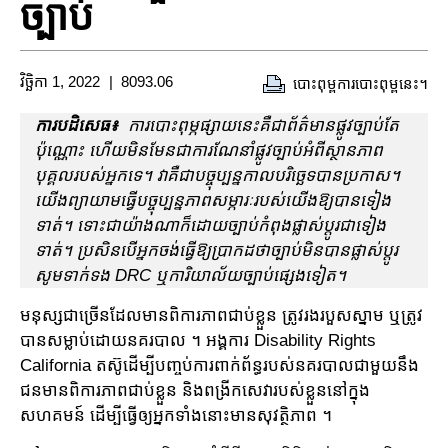
ច្បាប់
វិច្ឆិកា 1, 2022
8093.06
បោះពុម្ពការបោះពុម្ពនេះ។
ការបដិសេធ៖
ការបោះពុម្ភផ្សាយនេះគឺជាព័ត៌មានផ្លូវច្បាប់តែ
ប៉ុណ្ណោះ ហើយមិនមែនជាការណែនាំផ្លូវច្បាប់អំពីស្ថានភាព
បុគ្គលរបស់អ្នកទេ។ វា​គឺ​ជា​បច្ចុប្បន្ន​កាល​បរិច្ឆេទ​បាន​ប្រកាស។
យើងព្យាយាមធ្វើបច្ចុប្បន្នភាពសម្ភារៈរបស់យើងឱ្យបានទៀង
ទាត់។ ទោះជាយ៉ាងណាក៏ដោយច្បាប់កំពុងផ្លាស់ប្តូរជាទៀង
ទាត់។ ប្រសិនបើអ្នកចង់ធ្វើឱ្យប្រាកដថាច្បាប់មិនបានផ្លាស់ប្តូរ
សូមទាក់ទង DRC ឬការិយាល័យច្បាប់ផ្សេងទៀត។
មនុស្ស​ជាច្រើន​ដែល​មាន​ពិការ​ភាពជាប់ខ្លួន ត្រូវរងរបួសស្នាម ឬត្រូវ
បានសម្លាប់ដោយ​នគរបាល ។ អង្គការ Disability Rights
California តស៊ូដើម្បីបញ្ចប់ការពាក់ព័ន្ធរបស់នគរបាលជាមួយនឹង​
ជនមាន​ពិការភាពជាប់​ខ្លួន និងពង្រីក​សេវា​របស់ខ្លួននៅក្នុង​
សហគមន៍ ដើម្បីធ្វើឲ្យអ្នកទាំងនោះមាន​សុវត្ថិភាព ។