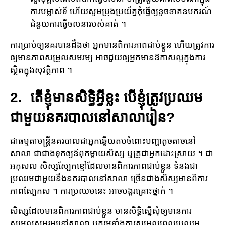
ការបម្លាស់ទី ហើយសូមប្រុងប្រយ័ត្នកុំធ្វើឲ្យ​ខូចខាតឧបករណ៍
ជំនួយការ​ធ្វើ​ចលនារបស់គាត់ ។
ការប្រាប់​ឲ្យ​នគរបានដឹងថា អ្នកមាន​ពិការ​ភាពជាប់ខ្លួន ហើយត្រូវការ​
ឲ្យមាន​ភាពសម្រួល​សមរម្យ ​អាច​ជួយឲ្យអ្នក​មាន​ឱកាស​ល្អក្នុងការ​
ស្ថិតក្នុង​សុវត្ថិភាព ។
2. តើខ្ញុំមានសិទ្ធិអ្វីខ្លះ បើខ្ញុំត្រូវ​ប្រឈម​
ជាមួយនគរបាលនៅសាលារៀន?
ជាធម្មតាមន្ត្រីនគរបាលជាអ្នក​ឆ្លើយ​តប​ចំពោះ​បញ្ហា​តូចតាច​នៅ
សាលា ជាជាងទុកឲ្យឪពុកម្តាយសិស្ស ឬគ្រួជាអ្នក​ដោះស្រាយ ។ ជា
អកុសល សិស្សស្បែក​ខ្មៅដែល​មានពិការ​ភាពជាប់ខ្លួន ទំនងជា​
ប្រឈម​ជាមួយនឹង​នគរបាលនៅសាលា ច្រើន​ជាងសិស្សមានពិការ
ភាព​ស្បែក​ស ។ ការ​ប្រឈមនេះ អាច​បង្ករគ្រោះថ្នាក់ ។
សិស្ស​ដែល​មាន​ពិការ​ភាពជាប់​ខ្លួន មានសិទ្ធិ​ស្នើសុំឲ្យ​មាន​ការ​
សម្រួល​សមរម្យនៅសាលា បូករួមទាំង​ការ​សម្រួល​ពេល​ប្រឈម​