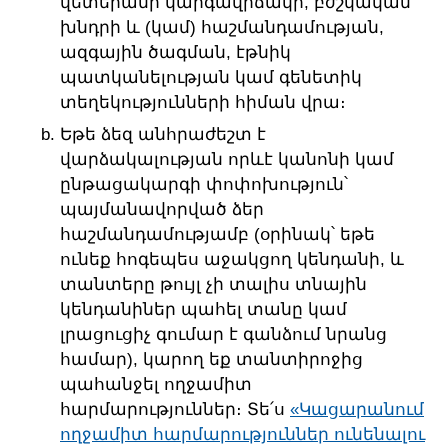
վետերանի կարգավիճակի, բժշկական
խնդրի և (կամ) հաշմանդամության,
ազգային ծագման, էթնիկ
պատկանելության կամ գենետիկ
տեղեկությունների հիման վրա։
Եթե ձեզ անհրաժեշտ է
վարձակալության որևէ կանոնի կամ
ընթացակարգի փոփոխություն՝
պայմանավորված ձեր
հաշմանդամությամբ (օրինակ՝ եթե
ունեք հոգեպես աջակցող կենդանի, և
տանտերը թույլ չի տալիս տնային
կենդանիներ պահել տանը կամ
լրացուցիչ գումար է գանձում նրանց
համար), կարող եք տանտիրոջից
պահանջել ողջամիտ
հարմարություններ։ Տե՛ս
«Կացարանում
ողջամիտ հարմարություններ ունենալու