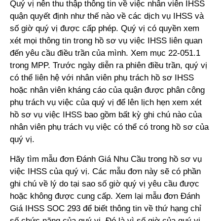
Quý vị nên thu thập thông tin về việc nhân viên IHSS
quận quyết định như thế nào về các dịch vụ IHSS và
số giờ quý vị được cấp phép. Quý vị có quyền xem
xét mọi thông tin trong hồ sơ vụ việc IHSS liên quan
đến yêu cầu điều trần của mình. Xem mục 22-051.1
trong MPP. Trước ngày diễn ra phiên điều trần, quý vị
có thể liên hệ với nhân viên phụ trách hồ sơ IHSS
hoặc nhân viên kháng cáo của quận được phân công
phụ trách vụ việc của quý vị để lên lịch hẹn xem xét
hồ sơ vụ việc IHSS bao gồm bất kỳ ghi chú nào của
nhân viên phụ trách vụ việc có thể có trong hồ sơ của
quý vị.
Hãy tìm mẫu đơn Đánh Giá Nhu Cầu trong hồ sơ vụ
việc IHSS của quý vị. Các mẫu đơn này sẽ có phần
ghi chú về lý do tại sao số giờ quý vị yêu cầu được
hoặc không được cung cấp. Xem lại mẫu đơn Đánh
Giá IHSS SOC 293 để biết thông tin về thứ hạng chỉ
số chức năng của quý vị. Đó là vì số giờ của quý vị