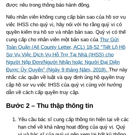
được nêu trong thông báo hành động.
Nếu nhân viên không cung cấp bản sao của hồ sơ vụ
việc IHSS cho quý vị, hãy nói với họ rằng quý vị có
quyền kiểm tra hồ sơ và nhận bản sao. Quý vị có thể
cung cấp cho nhân viên một bản sao của
Thư Gửi
Toàn Quận (All County Letter, ACL) 18-52 “Tiết Lộ Hồ
Sơ Vụ Việc Dịch Vụ Hỗ Trợ Tại Nhà (IHSS) cho
Người Nộp Đơn/Người Nhận hoặc Người Đại Diện
Được Ủy Quyên” (Ngày 9 tháng Năm, 2018).
Thư này
nhắc các quận về luật và quy định ủng hộ quyền truy
cập hồ sơ vụ việc IHSS của quý vị cùng với hướng
dẫn về cách cấp quyền truy cập.
Bước 2 – Thu thập thông tin
Yêu cầu bác sĩ cung cấp thông tin hiện tại về các
hạn chế về khả năng hoạt động của quý vị. Quý
vị và bác sĩ của quý vị nên xem lại bất kỳ thông