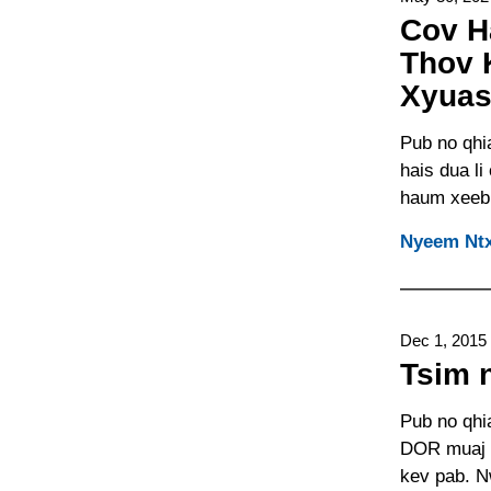
Cov H
Thov 
Xyuas
Pub no qhia
hais dua l
haum xeeb 
Nyeem Ntx
Dec 1, 2015
Tsim 
Pub no qhi
DOR muaj k
kev pab. N