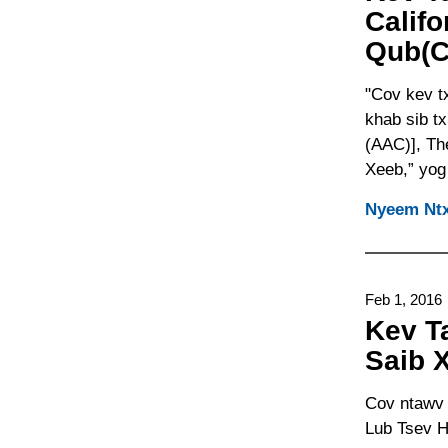
Calif
Qub(Ca
"Cov kev t
khab sib t
(AAC)], Th
Xeeb,” yog 
Nyeem Ntx
Feb 1, 2016
Kev T
Saib 
Cov ntawv 
Lub Tsev H