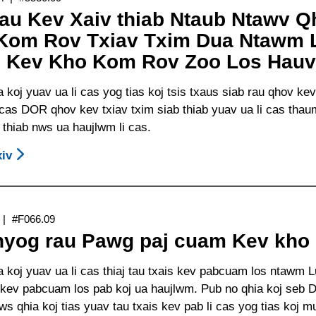
Ua
Rehabilitation
au Kev Xaiv thiab Ntaub Ntawv Q
Li
(DOR))
Kom Rov Txiav Txim Dua Ntawm 
Cas
 Kev Kho Kom Rov Zoo Los Hauv 
Cov
Kev
 koj yuav ua li cas yog tias koj tsis txaus siab rau qhov ke
Pab
i cas DOR qhov kev txiav txim siab thiab yuav ua li cas tha
Cuam
thiab nws ua haujlwm li cas.
Tus
Neeg
iv
About
Nrhiav
Cov
Kev
Hau
Pab
Kev
Tuaj
#F066.09
Xaiv
Yeem
nyog rau Pawg paj cuam Kev kho 
Thiab
Pab
Ntaub
Tau
a koj yuav ua li cas thiaj tau txais kev pabcuam los ntaw
Ntawv
Koj
ev pabcuam los pab koj ua haujlwm. Pub no qhia koj seb DO
Qhia
ws qhia koj tias yuav tau txais kev pab li cas yog tias koj
Txog