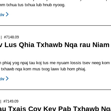
Feem
awm txhua tus txhua lub hnub nyoog.
Pab
Hauj
Them
Lwm
iv
About
Rau
Kho
15
Cov
Kom
Cov
Nqi
Zoo
Lus
Tsev
#7148.09
Rov
Qhia
Kawm
v Lus Qhia Txhawb Nqa rau Niam
Los
Rau
Ntawv/Tsev
Cov
Cov
Cob
Qhua
Kev
Qhia
m phiaj yog npaj tau koj tus me nyuam lossis tsev neeg kom
Tsis
Txhawb
 txhawb nqa kom mus txog lawv lub hom phiaj.
Txwv
Nqa-
Rau
Tus
iv
About
Cov
Kheej
15
Hauj
Cov
Lwm
Lus
“qib-
#7149.09
Qhia
Nkag”
au Txais Cov Kev Pab Txhawb Nq
Txhawb