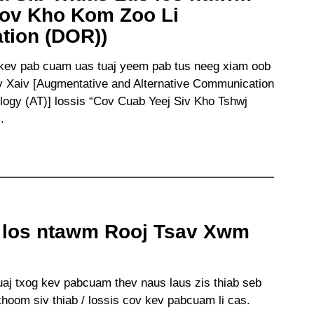
Rov Kho Kom Zoo Li
ation (DOR))
v kev pab cuam uas tuaj yeem pab tus neeg xiam oob
ev Xaiv [Augmentative and Alternative Communication
ogy (AT)] lossis “Cov Cuab Yeej Siv Kho Tshwj
.
 los ntawm Rooj Tsav Xwm
uaj txog kev pabcuam thev naus laus zis thiab seb
om siv thiab / lossis cov kev pabcuam li cas.