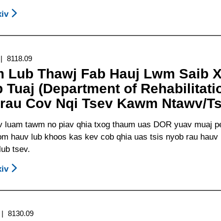
iv
About
Kev
Pab
Cuam
8118.09
Fab
 Lub Thawj Fab Hauj Lwm Saib 
Kev
 Tuaj (Department of Rehabilitat
Kawm
rau Cov Nqi Tsev Kawm Ntawv/Ts
Thiab
Kev
 luam tawm no piav qhia txog thaum uas DOR yuav muaj pee
Cob
oom hauv lub khoos kas kev cob qhia uas tsis nyob rau hauv
Qhia
ub tsev.
Los
Ntawm
iv
About
Daim
Thaum
Ntawv
Lub
Qhia
Thawj
Qhov
8130.09
Fab