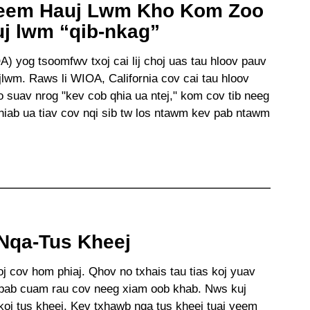
Feem Hauj Lwm Kho Kom Zoo
uj lwm “qib-nkag”
) yog tsoomfwv txoj cai lij choj uas tau hloov pauv
wm. Raws li WIOA, California cov cai tau hloov
suav nrog "kev cob qhia ua ntej," kom cov tib neeg
iab ua tiav cov nqi sib tw los ntawm kev pab ntawm
Nqa-Tus Kheej
 cov hom phiaj. Qhov no txhais tau tias koj yuav
pab cuam rau cov neeg xiam oob khab. Nws kuj
koj tus kheej. Kev txhawb nqa tus kheej tuaj yeem