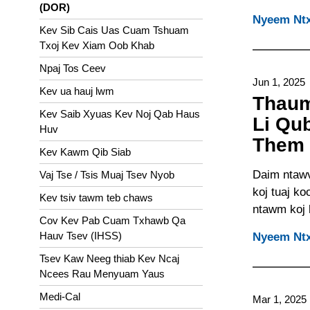
(DOR)
Nyeem Ntx
Kev Sib Cais Uas Cuam Tshuam
Txoj Kev Xiam Oob Khab
Npaj Tos Ceev
Jun 1, 2025
Kev ua hauj lwm
Thaum
Kev Saib Xyuas Kev Noj Qab Haus
Li Qub
Huv
Them 
Kev Kawm Qib Siab
Daim ntawv
Vaj Tse / Tsis Muaj Tsev Nyob
koj tuaj k
Kev tsiv tawm teb chaws
ntawm koj l
Cov Kev Pab Cuam Txhawb Qa
Hauv Tsev (IHSS)
Nyeem Ntx
Tsev Kaw Neeg thiab Kev Ncaj
Ncees Rau Menyuam Yaus
Medi-Cal
Mar 1, 2025