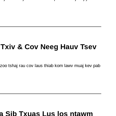
 Txiv & Cov Neeg Hauv Tsev
 zoo tshaj rau cov laus thiab kom lawv muaj kev pab
a Sib Txuas Lus los ntawm