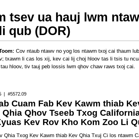
m tsev ua hauj lwm nta
li qub (DOR)
Toom:
Cov ntaub ntawv no yog los ntawm txoj cai thaum lub
; txawm li cas los xij, kev cai lij choj hloov tas li tsis tu n
is tau hloov, tiv tauj peb lossis lwm qhov chaw raws txoj cai.
5
#5572.09
ab Cuam Fab Kev Kawm thiab Ke
 Qhia Qhov Tseeb Txog Californi
Xyuas Kev Rov Kho Kom Zoo Li Q
 Qhia Txog Kev Kawm thiab Kev Qhia Txuj Ci los ntawm Cali