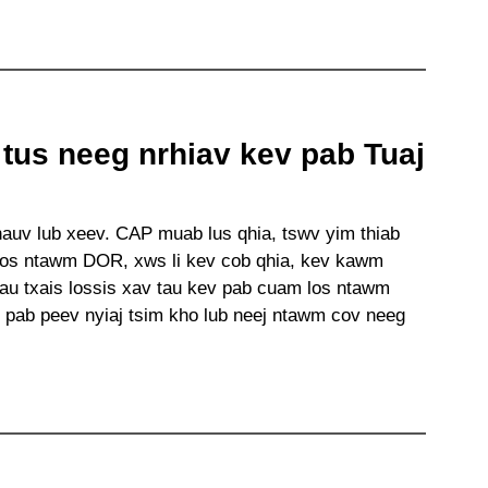
tus neeg nrhiav kev pab Tuaj
auv lub xeev. CAP muab lus qhia, tswv yim thiab
los ntawm DOR, xws li kev cob qhia, kev kawm
tau txais lossis xav tau kev pab cuam los ntawm
 pab peev nyiaj tsim kho lub neej ntawm cov neeg