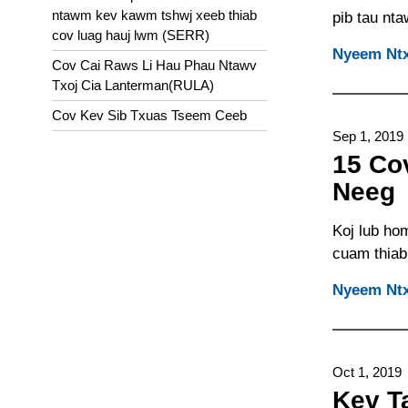
ntawm kev kawm tshwj xeeb thiab
pib tau nt
cov luag hauj lwm (SERR)
Nyeem Ntx
Cov Cai Raws Li Hau Phau Ntawv
Txoj Cia Lanterman(RULA)
Cov Kev Sib Txuas Tseem Ceeb
Sep 1, 2019
15 Co
Neeg
Koj lub ho
cuam thiab
Nyeem Ntx
Oct 1, 2019
Kev T