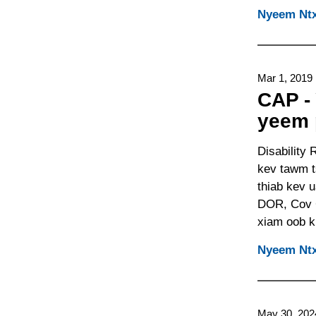
Nyeem Ntx
Mar 1, 2019
CAP -
yeem 
Disability
kev tawm t
thiab kev 
DOR, Cov C
xiam oob 
Nyeem Ntx
May 30, 202