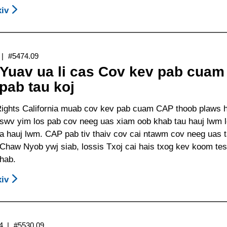
Txuas
iv
About
Lus
Kev
Los
Tau
Ntawm
Txais
#5474.09
California
Technology
 Yuav ua li cas Cov kev pab cuam 
Lub
Pab
Tuam
pab tau koj
Txhawb
Tsev
Los
Ntawm
 Rights California muab cov kev pab cuam CAP thoob plaws h
Ntawm
Kev
swv yim los pab cov neeg uas xiam oob khab tau hauj lwm 
Rooj
Rov
ua hauj lwm. CAP pab tiv thaiv cov cai ntawm cov neeg uas 
Tsav
Kho
haw Nyob ywj siab, lossis Txoj cai hais txog kev koom tes
Xwm
Kom
khab.
Saib
Zoo
Xyuas
iv
About
Li
Kev
CAP
Qub(California
Peem
-
Department
Tsheej
Yuav
Of
4
#5530.09