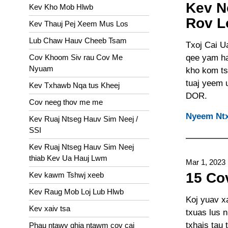
Kev N
Kev Kho Mob Hlwb
Rov L
Kev Thauj Pej Xeem Mus Los
Lub Chaw Hauv Cheeb Tsam
Txoj Cai U
Cov Khoom Siv rau Cov Me
qee yam ha
Nyuam
kho kom ts
tuaj yeem 
Kev Txhawb Nqa tus Kheej
DOR.
Cov neeg thov me me
Nyeem Ntx
Kev Ruaj Ntseg Hauv Sim Neej /
SSI
Kev Ruaj Ntseg Hauv Sim Neej
thiab Kev Ua Hauj Lwm
Mar 1, 2023
15 Co
Kev kawm Tshwj xeeb
Kev Raug Mob Loj Lub Hlwb
Koj yuav x
Kev xaiv tsa
txuas lus 
txhais tau
Phau ntawv qhia ntawm cov cai