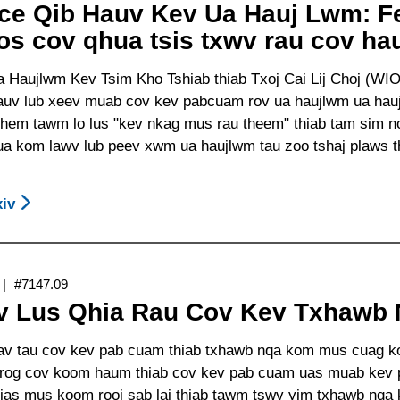
Tseeb
ce Qib Hauv Kev Ua Hauj Lwm: 
Hauj
Txog
os cov qhua tsis txwv rau cov ha
Lwm
California
Saib
Lub
a Haujlwm Kev Tsim Kho Tshiab thiab Txoj Cai Lij Choj (WIOA
Xyuas
Thawj
uv lub xeev muab cov kev pabcuam rov ua haujlwm ua haujl
Kev
Fab
hem tawm lo lus "kev nkag mus rau theem" thiab tam sim no 
Rov
Hauj
ua kom lawv lub peev xwm ua haujlwm tau zoo tshaj plaws th
Kho
Lwm
Kom
Saib
Zoo
iv
About
Xyuas
Li
Kev
Kev
Qub
Nce
Rov
Tuaj
Qib
Kho
#7147.09
(Department
Hauv
Kom
v Lus Qhia Rau Cov Kev Txhawb 
Of
Kev
Zoo
Rehabilitation,
Ua
Li
av tau cov kev pab cuam thiab txhawb nqa kom mus cuag koj
DOR)
Hauj
Qub
nrog cov koom haum thiab cov kev pab cuam uas muab kev 
Tuaj
Lwm:
Tuaj
 tias mus koom rooj sab laj thiab tawm tswv yim txhawb nqa 
Yeem