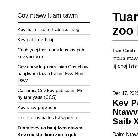
Tua
Cov ntawv luam tawm
zoo 
Kev Tsim Txom thiab Tso Tseg
Kev pab cov Tsiaj
Cuab yeej thev naus laus zis pab
Lus Ceeb 
kev yooj yim
ntaub ntawv
lij choj ts
Cov chaw lag luam thiab Cov chaw
hauj lwm ntawmTsoom Fwv Nom
Tswv
California Cov kev pab cuam Me
Dec 17, 202
nyuam yaus (CCS)
Kev P
Kev suav pej xeem
Ntawv
Txoj cai los ua tus tshwj xeeb
Saib 
Tuam tsev ua hauj lwm ntawm
Daim Ntawv
Kev rov kho kom zoo li qub