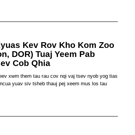
Xyuas Kev Rov Kho Kom Zoo
ion, DOR) Tuaj Yeem Pab
ev Cob Qhia
v xwm them tau rau cov nqi vaj tsev nyob yog tias
 ncua yuav siv tsheb thauj pej xeem mus los tau