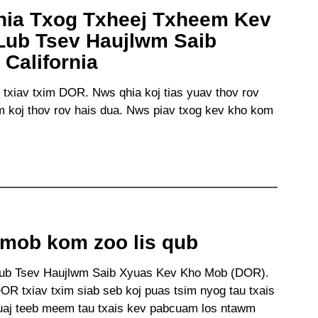
hia Txog Txheej Txheem Kev
Lub Tsev Haujlwm Saib
California
v txiav txim DOR. Nws qhia koj tias yuav thov rov
um koj thov rov hais dua. Nws piav txog kev kho kom
mob kom zoo lis qub
m Lub Tsev Haujlwm Saib Xyuas Kev Kho Mob (DOR).
R txiav txim siab seb koj puas tsim nyog tau txais
 muaj teeb meem tau txais kev pabcuam los ntawm