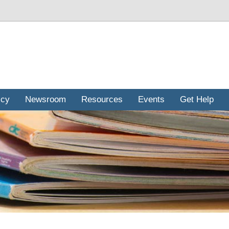
icy
Newsroom
Resources
Events
Get Help