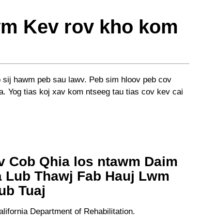
wm Kev rov kho kom
 sij hawm peb sau lawv. Peb sim hloov peb cov
cua. Yog tias koj xav kom ntseeg tau tias cov kev cai
v Cob Qhia los ntawm Daim
a Lub Thawj Fab Hauj Lwm
ub Tuaj
fornia Department of Rehabilitation.