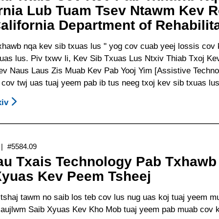
ornia Lub Tuam Tsev Ntawm Kev 
Nqa
lifornia Department of Rehabilit
Rau
Niam
xhawb nqa kev sib txuas lus " yog cov cuab yeej lossis co
Txiv
xuas lus. Piv txwv li, Kev Sib Txuas Lus Ntxiv Thiab Txoj K
&
ev Naus Laus Zis Muab Kev Pab Yooj Yim [Assistive Technol
Cov
cov twj uas tuaj yeem pab ib tus neeg txoj kev sib txuas lus
Neeg
Hauv
iv
About
Tsev
Kev
Neeg
Tau
Txais
#5584.09
Cov
au Txais Technology Pab Txhawb
Kev
Xyuas Kev Peem Tsheej
Pab
Txhawb
tshaj tawm no saib los teb cov lus nug uas koj tuaj yeem m
Nqa
aujlwm Saib Xyuas Kev Kho Mob tuaj yeem pab muab cov kho
Sib