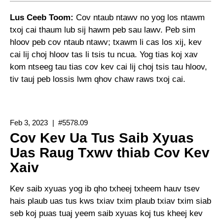
Lus Ceeb Toom:
Cov ntaub ntawv no yog los ntawm
txoj cai thaum lub sij hawm peb sau lawv. Peb sim
hloov peb cov ntaub ntawv; txawm li cas los xij, kev
cai lij choj hloov tas li tsis tu ncua. Yog tias koj xav
kom ntseeg tau tias cov kev cai lij choj tsis tau hloov,
tiv tauj peb lossis lwm qhov chaw raws txoj cai.
Feb 3, 2023
#5578.09
Cov Kev Ua Tus Saib Xyuas
Uas Raug Txwv thiab Cov Kev
Xaiv
Kev saib xyuas yog ib qho txheej txheem hauv tsev
hais plaub uas tus kws txiav txim plaub txiav txim siab
seb koj puas tuaj yeem saib xyuas koj tus kheej kev