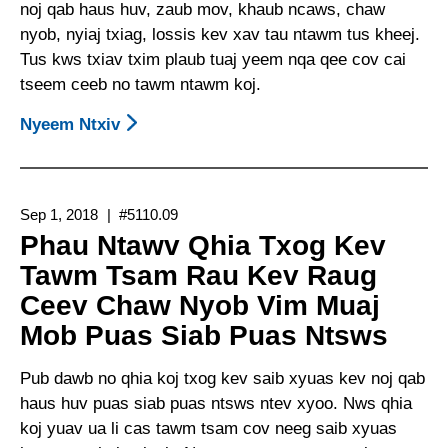
noj qab haus huv, zaub mov, khaub ncaws, chaw
nyob, nyiaj txiag, lossis kev xav tau ntawm tus kheej.
Tus kws txiav txim plaub tuaj yeem nqa qee cov cai
tseem ceeb no tawm ntawm koj.
Nyeem Ntxiv
About
Cov
Kev
Ua
Sep 1, 2018
#5110.09
Tus
Phau Ntawv Qhia Txog Kev
Saib
Tawm Tsam Rau Kev Raug
Xyuas
Ceev Chaw Nyob Vim Muaj
Uas
Raug
Mob Puas Siab Puas Ntsws
Txwv
Thiab
Pub dawb no qhia koj txog kev saib xyuas kev noj qab
Cov
haus huv puas siab puas ntsws ntev xyoo. Nws qhia
Kev
koj yuav ua li cas tawm tsam cov neeg saib xyuas