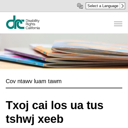
Skip
Select a Language
to
main
content
Cov ntawv luam tawm
Txoj cai los ua tus
tshwj xeeb