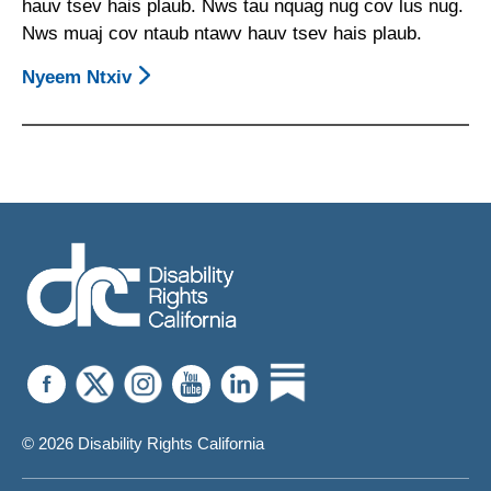
Xaiv
hauv tsev hais plaub. Nws tau nquag nug cov lus nug.
Nws muaj cov ntaub ntawv hauv tsev hais plaub.
Nyeem Ntxiv
About
Phau
Ntawv
Qhia
Txog
Kev
Tawm
Tsam
Rau
Kev
Raug
Ceev
Chaw
Nyob
© 2026 Disability Rights California
Vim
Muaj