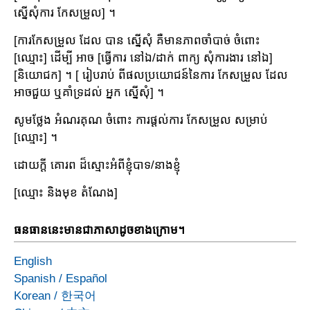
ស្នើសុំការ កែសម្រួល] ។
[ការកែសម្រួល ដែល បាន ស្នើសុំ គឺមានភាពចាំបាច់ ចំពោះ
[ឈ្មោះ] ដើម្បី អាច [ធ្វើការ នៅឯ/ដាក់ ពាក្យ សុំការងារ នៅឯ]
[និយោជក] ។ [ រៀបរាប់ ពីផលប្រយោជន៍នៃការ កែសម្រួល ដែល
អាចជួយ ឬគាំទ្រដល់ អ្នក ស្នើសុំ] ។
សូមថ្លែង អំណរគុណ ចំពោះ ការផ្តល់ការ កែសម្រួល សម្រាប់
[ឈ្មោះ] ។
ដោយក្តី គោរព ដ៏ស្មោះអំពីខ្ញុំបាទ/នាងខ្ញុំ
[ឈ្មោះ និងមុខ តំណែង]
ធនធាននេះមានជាភាសាដូចខាងក្រោម។
English
Spanish
/
Español
Korean
/
한국어