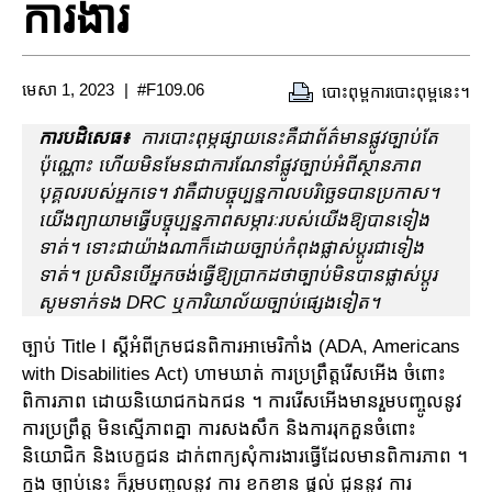
ការងារ
មេសា 1, 2023
#F109.06
បោះពុម្ពការបោះពុម្ពនេះ។
ការបដិសេធ៖
ការបោះពុម្ភផ្សាយនេះគឺជាព័ត៌មានផ្លូវច្បាប់តែ
ប៉ុណ្ណោះ ហើយមិនមែនជាការណែនាំផ្លូវច្បាប់អំពីស្ថានភាព
បុគ្គលរបស់អ្នកទេ។ វា​គឺ​ជា​បច្ចុប្បន្ន​កាល​បរិច្ឆេទ​បាន​ប្រកាស។
យើងព្យាយាមធ្វើបច្ចុប្បន្នភាពសម្ភារៈរបស់យើងឱ្យបានទៀង
ទាត់។ ទោះជាយ៉ាងណាក៏ដោយច្បាប់កំពុងផ្លាស់ប្តូរជាទៀង
ទាត់។ ប្រសិនបើអ្នកចង់ធ្វើឱ្យប្រាកដថាច្បាប់មិនបានផ្លាស់ប្តូរ
សូមទាក់ទង DRC ឬការិយាល័យច្បាប់ផ្សេងទៀត។
ច្បាប់ Title I ស្តីអំពីក្រមជនពិការអាមេរិកាំង (ADA, Americans
with Disabilities Act) ហាមឃាត់ ការប្រព្រឹត្តរើសអើង ចំពោះ
ពិការភាព ដោយនិយោជកឯកជន ។ ការរើសអើងមានរួមបញ្ចូលនូវ
ការប្រព្រឹត្ត មិនស្មើភាពគ្នា ការសងសឹក និងការរុកគួនចំពោះ
និយោជិក និងបេក្ខជន ដាក់ពាក្យសុំការងារធ្វើដែលមានពិការភាព ។
ក្នុង ច្បាប់នេះ ក៏រួមបញ្ចូលនូវ ការ ខកខាន ផ្តល់ ជូននូវ ការ