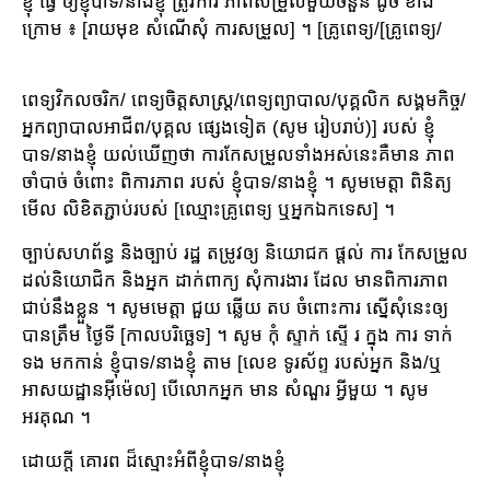
ខ្ញុំ ធ្វើ ឲ្យខ្ញុំបាទ/នាងខ្ញុំ ត្រូវការ ភាពសម្រួលមួយចំនួន ដូច ខាង
ក្រោម ៖ [រាយមុខ សំណើសុំ ការសម្រួល] ។ [គ្រូពេទ្យ/[គ្រូពេទ្យ/
ពេទ្យវិកលចរិក/ ពេទ្យចិត្តសាស្រ្ត/ពេទ្យព្យាបាល/បុគ្គលិក សង្គមកិច្ច/
អ្នកព្យាបាលអាជីព/បុគ្គល ផ្សេងទៀត (សូម រៀបរាប់)] របស់ ខ្ញុំ
បាទ/នាងខ្ញុំ យល់ឃើញថា ការកែសម្រួលទាំងអស់នេះគឺមាន ភាព
ចាំបាច់ ចំពោះ ពិការភាព របស់ ខ្ញុំបាទ/នាងខ្ញុំ ។ សូមមេត្តា ពិនិត្យ
មើល លិខិតភ្ជាប់របស់ [ឈ្មោះគ្រូពេទ្យ ឬអ្នកឯកទេស] ។
ច្បាប់សហព័ន្ធ និងច្បាប់ រដ្ឋ តម្រូវឲ្យ និយោជក ផ្តល់ ការ កែសម្រួល
ដល់និយោជិក និងអ្នក ដាក់ពាក្យ សុំការងារ ដែល មានពិការភាព
ជាប់នឹងខ្លួន ។ សូមមេត្តា ជួយ ឆ្លើយ តប ចំពោះការ ស្នើសុំនេះឲ្យ
បានត្រឹម ថ្ងៃទី [កាលបរិច្ឆេទ] ។ សូម កុំ ស្ទាក់ ស្ទើ រ ក្នុង ការ ទាក់
ទង មកកាន់ ខ្ញុំបាទ/នាងខ្ញុំ តាម [លេខ ទូរស័ព្ទ របស់អ្នក និង/ឬ
អាសយដ្ឋានអ៊ីម៉េល] បើលោកអ្នក មាន សំណួរ អ្វីមួយ ។ សូម
អរគុណ ។
ដោយក្តី គោរព ដ៏ស្មោះអំពីខ្ញុំបាទ/នាងខ្ញុំ