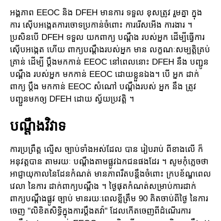
អង្គភាព EEOC និង DFEH មានការ ទទួល ខុសត្រូវ រួមគ្នា ក្នុង
ការ ស៊ើបអង្កេតការចោទប្រកាន់ចំពោះ ការរើសអើង ការងារ ។
ប្រសិនបើ DFEH ទទួល យកពាក្យ បណ្តឹង របស់អ្នក ដើម្បីធ្វើការ
ស៊ើបអង្កេត ហើយ ពាក្យបណ្តឹងរបស់អ្នក មាន លក្ខណៈសម្បត្តិគ្រប់
គ្រាន់ ដើម្បី ប្តឹងមកកាន់ EEOC នៅពេលនោះ DFEH នឹង បញ្ជូន
បណ្តឹង របស់អ្នក មកកាន់ EEOC ដោយខ្លួនឯង។ បើ អ្នក ដាក់
ពាក្យ ប្តឹង មកកាន់ EEOC សំណៅ បណ្តឹងរបស់ អ្នក នឹង ត្រូវ
បញ្ជួនមកឲ្យ DFEH ដោយ ស្វ័យប្រវត្តិ ។
បណ្តឹងវិវាទ
ការប្រព្រឹត្ត ល្មើស ច្បាប់ទាំងអស់ដែល បាន រៀបរាប់ ពីខាងលើ ក៏
អនុវត្តបាន តាមរយៈ បណ្តឹងតាមផ្លូវឯកជនផងដែរ ។ សូមកុំភ្លេចថា
អាជ្ញាយុកាលនៃដែនកំណត់ មានភាពរឹតបន្តឹងចំពោះ ក្របខ័ណ្ឌពេល
វេលា នៃការ ដាក់ពាក្យបណ្តឹង ។ ថ្ងៃផុតកំណត់សម្រាប់ការដាក់
ពាក្យបណ្ដឹងផ្លូវ ច្បាប់ មានរយៈពេលខ្លីត្រឹម 90 គិតចាប់ពីថ្ងៃ នៃការ
ចេញ "លិខិតសិទ្ធិក្នុងការប្តឹងតវ៉ា" ដែលកើតចេញពីដំណើរការ