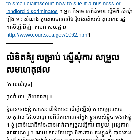
to-small-claimscourt-how-to-sue-if-a-business-or-
landlord-discriminates
។ អ្នក ក៏អាច រកព័ត៌មាន ស្តីអំពី សំណុំ
រឿង ទារ សំណង តូចតាចបាននៅឯ វ៉ិបសៃត៍របស់ តុលាការ រដ្ឋ
កាលីហ្វ័រនីញ៉ា តាមអាសយដ្ឋាន
http://www.courts.ca.gov/1062.htm
។
លិខិតគំរូ សម្រាប់ ស្នើសុំការ សម្រួល
សមហេតុផល
[កាលបរិច្ឆេទ]
ជូនចំពោះ [និយោជក] ៖
ខ្ញុំបាទ/នាងខ្ញុំ សរសេរ លិខិតនេះ ដើម្បីស្នើសុំ ការសម្រួលសម
ហេតុផល ដែលបណ្តាលពីពិការភាពនៅក្នុង ខ្លួនរបស់ខ្ញុំបាទ/នាងខ្ញុំ
។ ខ្ញុំ [ជានិយោជិកនៃ/បានដាក់ពាក្យចូលធ្វើការ ជាមួយ] [អង្គភាព
សាធារណៈ] ។ ដោយ សារ តែបញ្ហា ពិការភាព ក្នុងខ្លួនខ្ញុំ បាទ/នាង