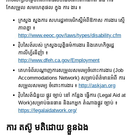
កែសម្រួល សមហេតុផល ក្នុង ការ ងារ ៖
ក្រសួង ស្នងការ សហរដ្ឋអាមេរិកស្តីអំពីឱកាស ការងារ ស្មើ
ភាពគ្នា ៖
http://www.eeoc.gov/laws/types/disability.cfm
វ៉ិបសៃត៍របស់ ក្រសួងយុត្តិធម៌ការងារ និងគេហកិច្ចរដ្ឋ
កាលីហ្វ័រនីញ៉ា ៖
http://www.dfeh.ca.gov/Employment
គេហទំព័របណ្តាញការសម្រួលសមរម្យចំពោះការងារ (Job
Accommodations Network) សម្រាប់ព័ត៌មានអំពី ការ
សម្រួលសមរម្យ ចំពោះការងារ ៖
http://askjan.org
វ៉ិបសៃត៍ជំនួយ ផ្លូវ ច្បាប់ នៅ កន្លែង ធ្វើការ (Legal Aid at
Work)សម្រាប់ធនធាន និងរកអ្នក តំណាងផ្លូវ ច្បាប់ ៖
https://legalaidatwork.org/
ការ តស៊ូ មតិដោយ ខ្លួនឯង