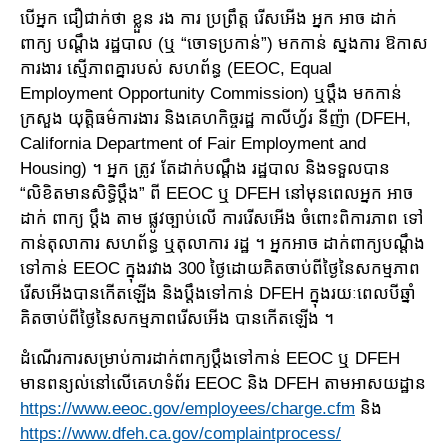
បើអ្នក ជឿជាក់ថា ខ្លួន រង ការ ប្រព្រឹត្ត រើសអើង អ្នក អាច ដាក់
ពាក្យ បណ្តឹង រដ្ឋបាល (ឬ “ចោទប្រកាន់”) មកកាន់ ស្នងការ ឱកាស
ការងារ ស្មើភាពគ្នារបស់ សហព័ន្ធ (EEOC, Equal
Employment Opportunity Commission) ឬប្តឹង មកកាន់
ក្រសួង យុត្តិធម៌ការងារ និងគេហកិច្ចរដ្ឋ កាលីហ្វ័រ នីញ៉ា (DFEH,
California Department of Fair Employment and
Housing) ។ អ្នក ត្រូវ តែដាក់បណ្តឹង រដ្ឋបាល និងទទួលបាន
“លិខិតមានសិទ្ធិប្តឹង” ពី EEOC ឬ DFEH នៅមុនពេលអ្នក អាច
ដាក់ ពាក្យ ប្តឹង តាម ផ្លូវច្បាប់លើ ការរើសអើង ចំពោះពិការភាព ទៅ
កាន់តុលាការ សហព័ន្ធ ឬតុលាការ រដ្ឋ ។ អ្នកអាច ដាក់ពាក្យបណ្តឹង
ទៅកាន់ EEOC ក្នុងរវាង 300 ថ្ងៃដោយគិតចាប់ពីថ្ងៃនៃសកម្មភាព
រើសអើងបានកើតឡើង និងប្តឹងទៅកាន់ DFEH ក្នុងរយៈពេលបីឆ្នាំ
គិតចាប់ពីថ្ងៃនៃសកម្មភាពរើសអើង បានកើតឡើង ។
ដំណើរការសម្រាប់ការដាក់ពាក្យប្តឹងទៅកាន់ EEOC ឬ DFEH
មានពន្យល់នៅលើគេហទំព័រ EEOC និង DFEH តាមអាសយដ្ឋាន
https://www.eeoc.gov/employees/charge.cfm
និង
https://www.dfeh.ca.gov/complaintprocess/