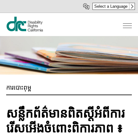
រំលង​​
Select a Language
ទៅ​
មាតិកា​
សំខាន់​
ការបោះពុម្ព
សន្លឹកព័ត៌មានពិតស្តីអំពីការ
រើសអើងចំពោះពិការភាព ៖