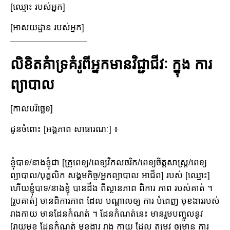
[ឈ្មោះ របស់អ្នក]
[អាសយដ្ឋាន របស់អ្នក]
លិខិតគំាទ្រគំរូពីអ្នកមានវិជ្ជាជីវៈ ក្នុង ការ
ព្យាបាល
[កាលបរិច្ឆេទ]
ជូនចំពោះ [អង្គភាព សាធារណៈ] ៖
ខ្ញុំបាទ/នាងខ្ញុំជា [គ្រូពេទ្យ/ពេទ្យវិកលចរិក/ពេទ្យចិត្តសាស្រ្ត/ពេទ្យ
ព្យាបាល/បុគ្គលិក សង្គមកិច្ច/អ្នកព្យាបាល អាជីព] របស់ [ឈ្មោះ]
ហើយខ្ញុំបាទ/នាងខ្ញុំ បានដឹង ពីស្ថានភាព ពិការ ភាព របស់គាត់ ។
[រូបគាត់] មានពិការភាព ដែល បណ្តាលឲ្យ ការ បំពេញ មុខងាររបស់
រាងកាយ មានដែនកំណត់ ។ ដែនកំណត់នេះ មានរួមបញ្ចូលនូវ
[រាយមុខ ដែនកំណត់ មុខងារ រាង កាយ ដែល តម្រូវ ឲ្យមាន ការ