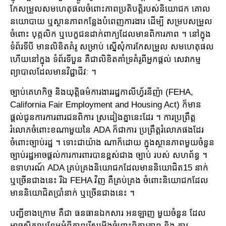
កែសម្រួលសមហេតុផលចំពោះភាពប្រតិបត្តិរបស់និយោជក គោល
នយោបាយ ឬស្ថានភាពកន្លែងបំពេញការងារ ដើម្បី សម្របសម្រួល
ចំពោះ បុគ្កលិក ឬបេក្ខជនដាក់ពាក្យដែលមានពិការភាព ។ នៅក្នុង
ទំព័រទីបី មានលិខិតគំរូ សម្រាប់ ស្នើសុំការកែសម្រួល សមហេតុផល
ហើយនៅក្នុង ទំព័រទីបួន គឺជាលិខិតគាំទ្រគំរូពីអ្នកផ្តល់ សេវាកម្ម
ព្យាបាលដែលមានវិជ្ជាជីវៈ ។
ច្បាប់គេហកិច្ច និងយុត្តិធម៌ការងាររដ្ឋកាលីហ្វ័រនីញ៉ា (FEHA,
California Fair Employment and Housing Act) ក៏មាន
ផ្តល់ជូនការការពារជនពិការ ស្រដៀងគ្នានេះដែរ ។ ការប្រព្រឹត្ត
រំលោភចំពោះខណាមួយនៃ ADA ក៏ជាការ ប្រព្រឹត្តរំលោភផងដែរ
ចំពោះច្បាប់រដ្ឋ ។ ទោះជាយ៉ាង ណាក៏ដោយ ក្នុងស្ថានភាពមួយចំនួន
ច្បាប់រដ្ឋអាចផ្តល់ការការពារបានខ្ពស់ជាង ច្បាប់ របស់ សហព័ន្ធ ។
ឧទាហរណ៍ ADA គ្រប់គ្រងនិយោជកដែលមាននិយោជិត15 នាក់
ឬច្រើនជាងនេះ រីឯ FEHA វិញ គឺគ្រប់គ្រង ចំពោះនិយោជកដែល
មាននិយោជិតប្រាំនាក់ ឬច្រើនជាងនេះ ។
បញ្ជីខាងក្រោម គឺជា ធនធានឯកសារ អនឡាញ មួយចំនួន ដែល
អាចសិក្សាបន្ថែមអំពីភាពរើសអើងចំពោះពិការភាព និង ការ