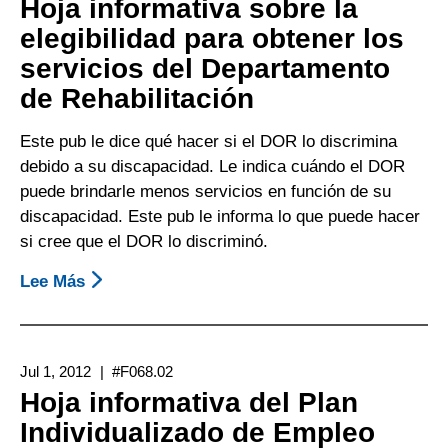
Hoja informativa sobre la
De
elegibilidad para obtener los
Rehabilitación
servicios del Departamento
(DOR,
Department
de Rehabilitación
Of
Rehabilitation)
Este pub le dice qué hacer si el DOR lo discrimina
Sobre
debido a su discapacidad. Le indica cuándo el DOR
El
puede brindarle menos servicios en función de su
Reembolso
discapacidad. Este pub le informa lo que puede hacer
De
si cree que el DOR lo discriminó.
Gastos
Lee Más
Sobre
Hoja
Informativa
Sobre
Jul 1, 2012
#F068.02
La
Hoja informativa del Plan
Elegibilidad
Individualizado de Empleo
Para