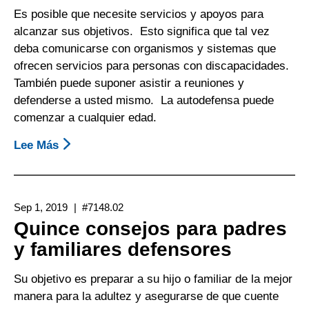
De
Es posible que necesite servicios y apoyos para
Rehabilitación
alcanzar sus objetivos. Esto significa que tal vez
No
deba comunicarse con organismos y sistemas que
Están
ofrecen servicios para personas con discapacidades.
Limitados
También puede suponer asistir a reuniones y
A
defenderse a usted mismo. La autodefensa puede
Trabajos
comenzar a cualquier edad.
De
“nivel
Lee Más
Sobre
Básico”
Quince
Consejos
Para
Sep 1, 2019
#7148.02
Defenderse
Quince consejos para padres
A
y familiares defensores
Usted
Mismo
Su objetivo es preparar a su hijo o familiar de la mejor
manera para la adultez y asegurarse de que cuente