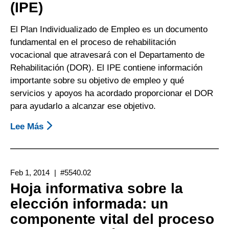
(IPE)
Obtener
Los
El Plan Individualizado de Empleo es un documento
Servicios
fundamental en el proceso de rehabilitación
Del
vocacional que atravesará con el Departamento de
Departamento
Rehabilitación (DOR). El IPE contiene información
De
importante sobre su objetivo de empleo y qué
Rehabilitación
servicios y apoyos ha acordado proporcionar el DOR
para ayudarlo a alcanzar ese objetivo.
Lee Más
Sobre
Hoja
Informativa
Del
Feb 1, 2014
#5540.02
Plan
Hoja informativa sobre la
Individualizado
elección informada: un
De
componente vital del proceso
Empleo
(IPE)