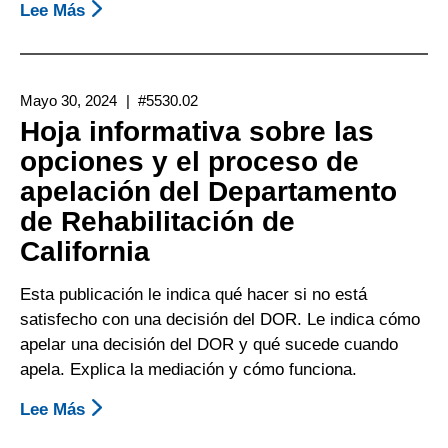
Lee Más
Sobre
Proceso
De
Apelación
Mayo 30, 2024
#5530.02
Para
Hoja informativa sobre las
El
opciones y el proceso de
Programa
apelación del Departamento
De
Empresas
de Rehabilitación de
Comerciales
California
Para
Personas
Esta publicación le indica qué hacer si no está
No
satisfecho con una decisión del DOR. Le indica cómo
Videntes
apelar una decisión del DOR y qué sucede cuando
apela. Explica la mediación y cómo funciona.
Lee Más
Sobre
Hoja