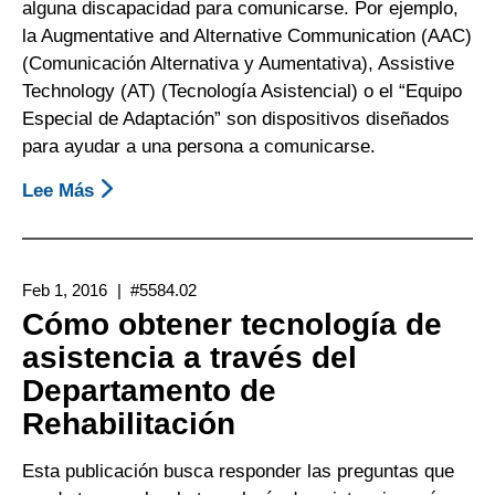
alguna discapacidad para comunicarse. Por ejemplo,
la Augmentative and Alternative Communication (AAC)
(Comunicación Alternativa y Aumentativa), Assistive
Technology (AT) (Tecnología Asistencial) o el “Equipo
Especial de Adaptación” son dispositivos diseñados
para ayudar a una persona a comunicarse.
Lee Más
Sobre
Cómo
Obtener
Apoyos
Feb 1, 2016
#5584.02
Para
Cómo obtener tecnología de
La
asistencia a través del
Comunicación
Departamento de
A
Través
Rehabilitación
Del
Department
Esta publicación busca responder las preguntas que
Of