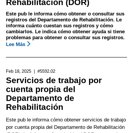
Rehabilitación (DOR)
Los
Beneficios
Este pub le informa cómo obtener o consultar sus
registros del Departamento de Rehabilitación. Le
Y
informa cuánto cuestan sus registros y cómo
Servicios
cambiarlos. Le indica cómo obtener ayuda si tiene
Comparables
problemas para obtener o consultar sus registros.
Lee Más
Sobre
Solicitud
De
La
Feb 18, 2025
#5592.02
Hoja
Servicios de trabajo por
Informativa
cuenta propia del
De
Departamento de
Registros
Del
Rehabilitación
Departamento
De
Este pub le informa cómo obtener servicios de trabajo
Rehabilitación
por cuenta propia del Departamento de Rehabilitación