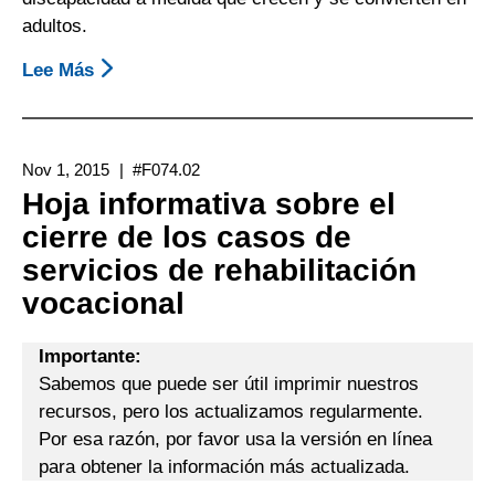
Cierre
adultos.
De
Casos
Lee Más
Sobre
Servicios
De
Transición
Nov 1, 2015
#F074.02
Para
Hoja informativa sobre el
Estudiantes
cierre de los casos de
servicios de rehabilitación
vocacional
Importante:
Sabemos que puede ser útil imprimir nuestros
recursos, pero los actualizamos regularmente.
Por esa razón, por favor usa la versión en línea
para obtener la información más actualizada.