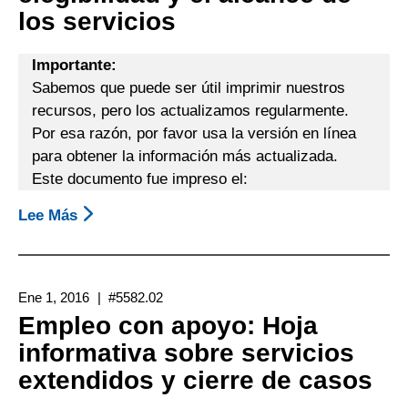
los servicios
Importante:
Sabemos que puede ser útil imprimir nuestros
recursos, pero los actualizamos regularmente.
Por esa razón, por favor usa la versión en línea
para obtener la información más actualizada.
Este documento fue impreso el:
Lee Más
Sobre
Empleo
Con
Apoyo
Ene 1, 2016
#5582.02
A
Empleo con apoyo: Hoja
Través
informativa sobre servicios
Del
extendidos y cierre de casos
Departamento
De