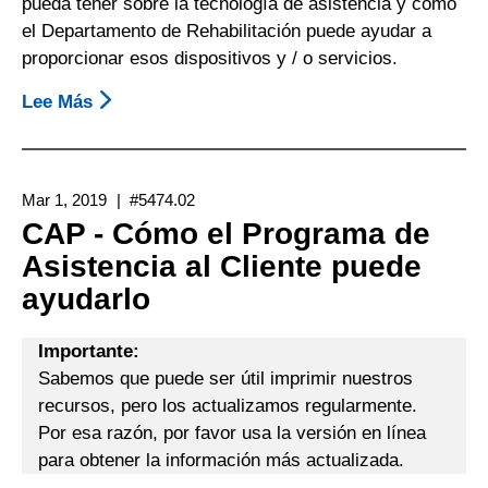
pueda tener sobre la tecnología de asistencia y cómo
Rehabilitation
el Departamento de Rehabilitación puede ayudar a
(DOR)
proporcionar esos dispositivos y / o servicios.
(Departamento
Lee Más
Sobre
De
Cómo
Rehabilitación)
Obtener
De
Tecnología
California
Mar 1, 2019
#5474.02
De
CAP - Cómo el Programa de
Asistencia
Asistencia al Cliente puede
A
ayudarlo
Través
Del
Departamento
Importante:
De
Sabemos que puede ser útil imprimir nuestros
Rehabilitación
recursos, pero los actualizamos regularmente.
Por esa razón, por favor usa la versión en línea
para obtener la información más actualizada.