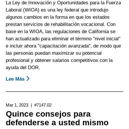
DOR)
La Ley de Innovación y Oportunidades para la Fuerza
Puede
Laboral (WIOA) es una ley federal que introdujo
Ayudar
algunos cambios en la forma en que los estados
A
prestan servicios de rehabilitación vocacional. Con
Pagar
base en la WIOA, las regulaciones de California se
Los
han actualizado para eliminar el término "nivel inicial"
Costos
e incluir ahora "capacitación avanzada", de modo que
De
las personas puedan maximizar su potencial
Alojamiento
profesional y obtener salarios competitivos con la
Para
ayuda del DOR.
Asistir
Lee Más
Sobre
A
Avance
Una
Profesional:
Institución
Los
Educativa
Mar 1, 2023
#7147.02
Clientes
O
Quince consejos para
Del
Capacitación
defenderse a usted mismo
Departamento