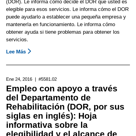
(DOR)
(DOR). Le informa cómo decide el DOR que usted es
elegible para esos servicios. Le informa cómo el DOR
puede ayudarlo a establecer una pequeña empresa y
mantenerla en funcionamiento. Le informa cómo
obtener ayuda si tiene problemas para obtener los
servicios.
Lee Más
Sobre
Servicios
De
Trabajo
Ene 24, 2016
#5581.02
Por
Empleo con apoyo a través
Cuenta
del Departamento de
Propia
Rehabilitación (DOR, por sus
Del
Departamento
siglas en inglés): Hoja
De
informativa sobre la
Rehabilitación
elegibilidad y el alcance de