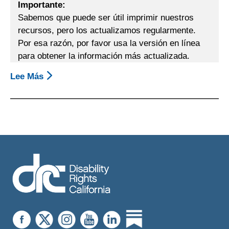
Importante:
De
Sabemos que puede ser útil imprimir nuestros
Asistencia
recursos, pero los actualizamos regularmente.
Al
Por esa razón, por favor usa la versión en línea
Cliente
para obtener la información más actualizada.
(CAP,
Client
Lee Más
Sobre
Assistance
Su
Program)?
Derecho
A
Un
Empleo
Competitivo
E
Integrado