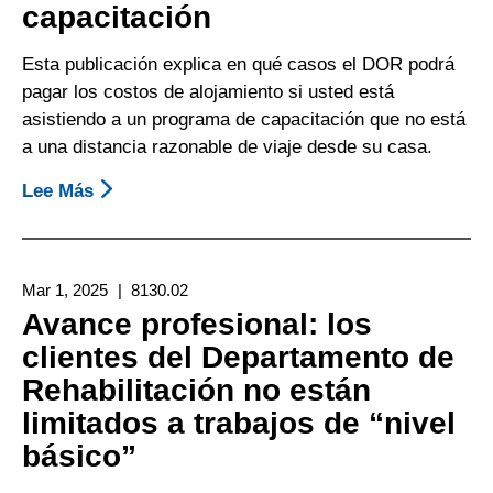
capacitación
De
Rehabilitación
Esta publicación explica en qué casos el DOR podrá
De
pagar los costos de alojamiento si usted está
California
asistiendo a un programa de capacitación que no está
a una distancia razonable de viaje desde su casa.
Lee Más
Sobre
En
Qué
Casos
Mar 1, 2025
8130.02
El
Avance profesional: los
Departamento
clientes del Departamento de
De
Rehabilitación no están
Rehabilitación
(Department
limitados a trabajos de “nivel
Of
básico”
Rehabilitation,