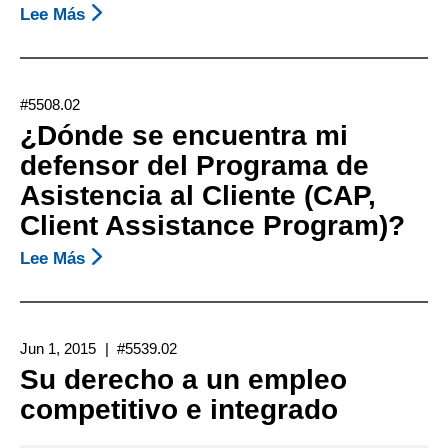
Lee Más
Sobre
Hoja
Informativa
Sobre
#5508.02
El
¿Dónde se encuentra mi
Cierre
defensor del Programa de
De
Asistencia al Cliente (CAP,
Los
Casos
Client Assistance Program)?
De
Lee Más
Sobre
Servicios
¿Dónde
De
Se
Rehabilitación
Encuentra
Vocacional
Jun 1, 2015
#5539.02
Mi
Su derecho a un empleo
Defensor
competitivo e integrado
Del
Programa