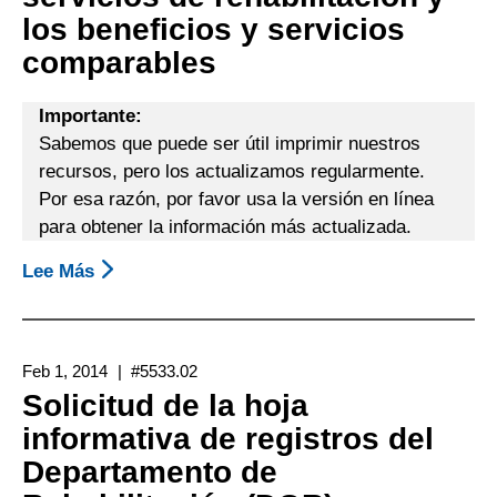
los beneficios y servicios
Un
Componente
comparables
Vital
Del
Importante:
Proceso
Sabemos que puede ser útil imprimir nuestros
De
recursos, pero los actualizamos regularmente.
Rehabilitación
Por esa razón, por favor usa la versión en línea
Vocacional
para obtener la información más actualizada.
Lee Más
Sobre
Folleto
Informativo
Sobre
Feb 1, 2014
#5533.02
Los
Solicitud de la hoja
Servicios
informativa de registros del
De
Departamento de
Rehabilitación
Y