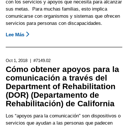
con los servicios y apoyos que necesita para alcanzar
sus metas. Para muchas familias, esto implica
comunicarse con organismos y sistemas que ofrecen
servicios para personas con discapacidades.
Lee Más
Sobre
Quince
Consejos
Para
Oct 1, 2018
#7149.02
Padres
Cómo obtener apoyos para la
Y
comunicación a través del
Familiares
Department of Rehabilitation
Defensores
(DOR) (Departamento de
Rehabilitación) de California
Los “apoyos para la comunicación” son dispositivos o
servicios que ayudan a las personas que padecen