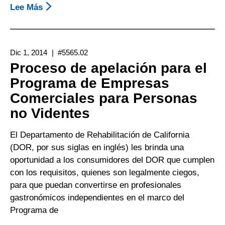
Lee Más
Sobre
CAP
-
Cómo
Dic 1, 2014
#5565.02
El
Proceso de apelación para el
Programa
Programa de Empresas
De
Comerciales para Personas
Asistencia
Al
no Videntes
Cliente
Puede
El Departamento de Rehabilitación de California
Ayudarlo
(DOR, por sus siglas en inglés) les brinda una
oportunidad a los consumidores del DOR que cumplen
con los requisitos, quienes son legalmente ciegos,
para que puedan convertirse en profesionales
gastronómicos independientes en el marco del
Programa de