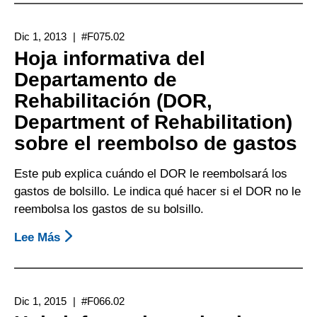
Informativa
Sobre
Dic 1, 2013
#F075.02
Las
Hoja informativa del
Opciones
Departamento de
Y
Rehabilitación (DOR,
El
Proceso
Department of Rehabilitation)
De
sobre el reembolso de gastos
Apelación
Del
Este pub explica cuándo el DOR le reembolsará los
Departamento
gastos de bolsillo. Le indica qué hacer si el DOR no le
De
reembolsa los gastos de su bolsillo.
Rehabilitación
Lee Más
Sobre
De
Hoja
California
Informativa
Del
Dic 1, 2015
#F066.02
Departamento