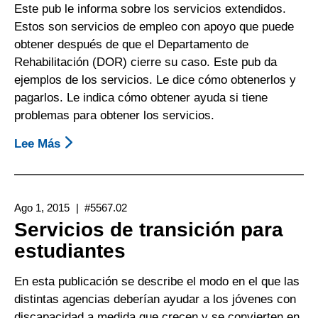
Este pub le informa sobre los servicios extendidos.
Rehabilitación
Estos son servicios de empleo con apoyo que puede
(DOR,
obtener después de que el Departamento de
Por
Rehabilitación (DOR) cierre su caso. Este pub da
Sus
ejemplos de los servicios. Le dice cómo obtenerlos y
Siglas
pagarlos. Le indica cómo obtener ayuda si tiene
En
problemas para obtener los servicios.
Inglés):
Hoja
Lee Más
Sobre
Informativa
Empleo
Sobre
Con
La
Apoyo:
Elegibilidad
Ago 1, 2015
#5567.02
Hoja
Y
Servicios de transición para
Informativa
El
estudiantes
Sobre
Alcance
Servicios
De
En esta publicación se describe el modo en el que las
Extendidos
Los
distintas agencias deberían ayudar a los jóvenes con
Y
Servicios
discapacidad a medida que crecen y se convierten en