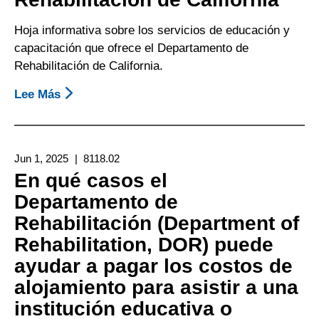
Hoja informativa sobre los servicios de educación y
capacitación que ofrece el Departamento de
Rehabilitación de California.
Lee Más
Sobre
Hoja
Informativa
Sobre
Jun 1, 2025
8118.02
Servicios
En qué casos el
De
Departamento de
Educación
Rehabilitación (Department of
Y
Capacitación
Rehabilitation, DOR) puede
A
ayudar a pagar los costos de
Través
alojamiento para asistir a una
Del
institución educativa o
Departamento