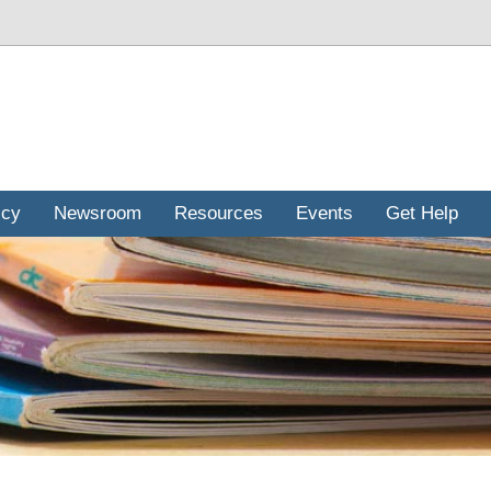
icy
Newsroom
Resources
Events
Get Help