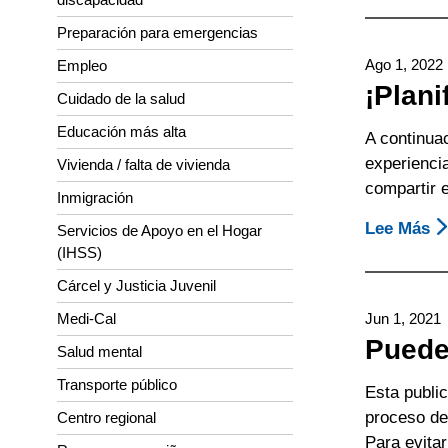
P
Preparación para emergencias
P
Ago 1, 2022
Empleo
V
¡Plani
Cuidado de la salud
¡
L
Educación más alta
A continua
E
experiencia
Vivienda / falta de vivienda
C
compartir e
Inmigración
Lee Más
S
Servicios de Apoyo en el Hogar
(IHSS)
¡P
U
Cárcel y Justicia Juvenil
Vo
Medi-Cal
Jun 1, 2021
Ex
Puede
Salud mental
Transporte público
Esta public
proceso de 
Centro regional
Para evitar