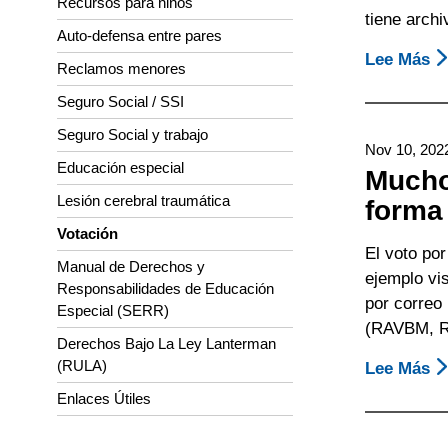
Recursos para niños
tiene archi
Auto-defensa entre pares
Lee Más
S
Reclamos menores
P
Seguro Social / SSI
Vo
A
Seguro Social y trabajo
Nov 10, 202
N
Educación especial
Mucho
S
Lesión cerebral traumática
forma
Fi
Votación
S
El voto por
N
Manual de Derechos y
ejemplo vis
Responsabilidades de Educación
por correo
Especial (SERR)
(RAVBM, Re
Derechos Bajo La Ley Lanterman
(RULA)
Lee Más
S
M
Enlaces Útiles
El
C