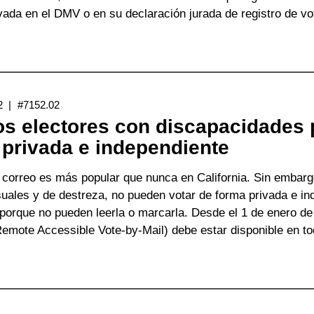
vada en el DMV o en su declaración jurada de registro de vo
obre
uede
tar,
unque
2
#7152.02
o
s electores con discapacidades 
epa
 privada e independiente
rmar
u
 correo es más popular que nunca en California. Sin embargo
ombre
uales y de destreza, no pueden votar de forma privada e ind
 porque no pueden leerla o marcarla. Desde el 1 de enero de
mote Accessible Vote-by-Mail) debe estar disponible en tod
obre
uchos
ectores
on