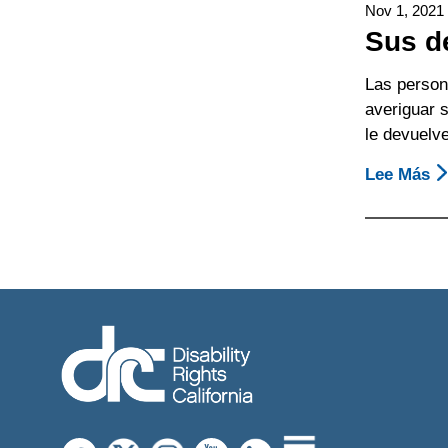
Nov 1, 2021
Di
Sus d
P
Vo
Las person
P
averiguar s
Co
le devuelve
D
F
Lee Más
S
Pr
S
E
D
In
D
Vo
C
Es
Ba
Tu