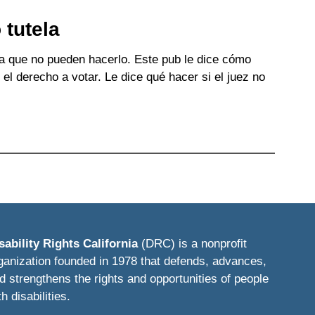
 tutela
a que no pueden hacerlo. Este pub le dice cómo
 el derecho a votar. Le dice qué hacer si el juez no
sability Rights California
(DRC) is a nonprofit
ganization founded in 1978 that defends, advances,
d strengthens the rights and opportunities of people
th disabilities.