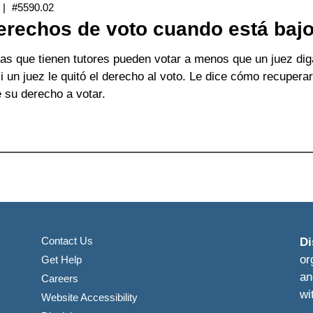
#5590.02
scapacidades
erechos de voto cuando está bajo
ueden
tar
as que tienen tutores pueden votar a menos que un juez dig
or
i un juez le quitó el derecho al voto. Le dice cómo recuperar
rreo
 su derecho a votar.
e
orma
obre
ivada
us
erechos
dependiente
e
to
uando
tá
Contact Us
Di
jo
or
Get Help
tela
an
Careers
wi
Website Accessibility