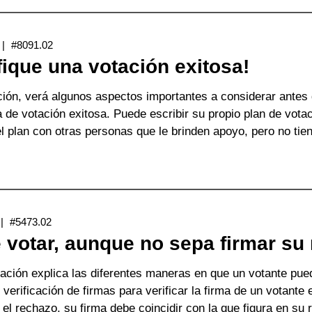
OR
RIMERA
#8091.02
EZ?
fique una votación exitosa!
AQUÍ
E
ción, verá algunos aspectos importantes a considerar antes 
XPLICAMOS
 de votación exitosa. Puede escribir su propio plan de vota
ÓMO!
l plan con otras personas que le brinden apoyo, pero no tien
obre
lanifique
na
tación
#5473.02
itosa!
 votar, aunque no sepa firmar su
ación explica las diferentes maneras en que un votante puede
verificación de firmas para verificar la firma de un votante 
 el rechazo, su firma debe coincidir con la que figura en su r