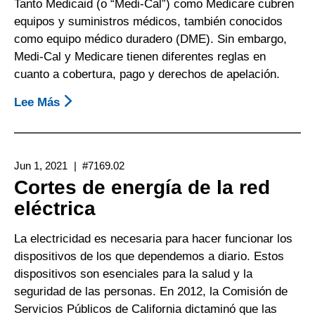
De
Tanto Medicaid (o “Medi-Cal”) como Medicare cubren
Asistencia
equipos y suministros médicos, también conocidos
como equipo médico duradero (DME). Sin embargo,
Medi-Cal y Medicare tienen diferentes reglas en
cuanto a cobertura, pago y derechos de apelación.
Lee Más
Sobre
Equipo
Médico
Duradero:
Jun 1, 2021
#7169.02
Medi-
Cortes de energía de la red
Cal,
eléctrica
Medicare
Y
La electricidad es necesaria para hacer funcionar los
Personas
dispositivos de los que dependemos a diario. Estos
Con
dispositivos son esenciales para la salud y la
Doble
seguridad de las personas. En 2012, la Comisión de
Elegibilidad
Servicios Públicos de California dictaminó que las