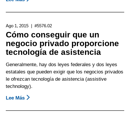
Financiamiento
De
La
Ago 1, 2015
#5576.02
Tecnología
Cómo conseguir que un
De
negocio privado proporcione
Asistencia
tecnología de asistencia
Mediante
Los
Generalmente, hay dos leyes federales y dos leyes
Gastos
estatales que pueden exigir que los negocios privados
De
le ofrezcan tecnología de asistencia (assistive
Trabajo
technology).
Relacionados
Con
Lee Más
Sobre
Una
Cómo
Incapacidad
Conseguir
(IRWE,
Que
Impairment
Un