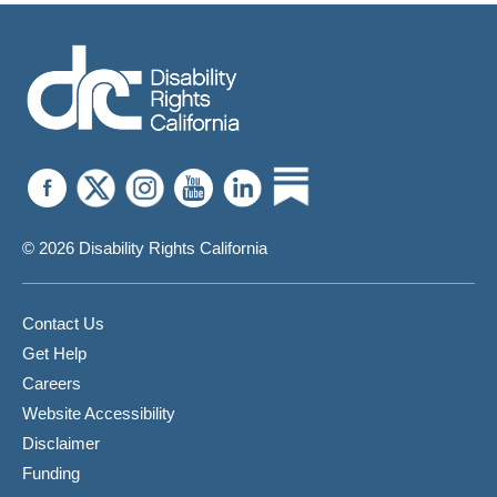
Related
Negocio
Work
Privado
Expenses)
Proporcione
Tecnología
De
Asistencia
© 2026 Disability Rights California
Contact Us
Get Help
Careers
Website Accessibility
Disclaimer
Funding