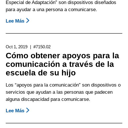
Especial de Adaptación” son dispositivos diseñados
para ayudar a una persona a comunicarse.
Lee Más
Sobre
Cómo
Obtener
Apoyos
Oct 1, 2019
#7150.02
Para
Cómo obtener apoyos para la
La
comunicación a través de la
Comunicación
escuela de su hijo
A
Través
Los “apoyos para la comunicación” son dispositivos o
Del
servicios que ayudan a las personas que padecen
Department
alguna discapacidad para comunicarse.
Of
Rehabilitation
Lee Más
Sobre
(DOR)
Cómo
(Departamento
Obtener