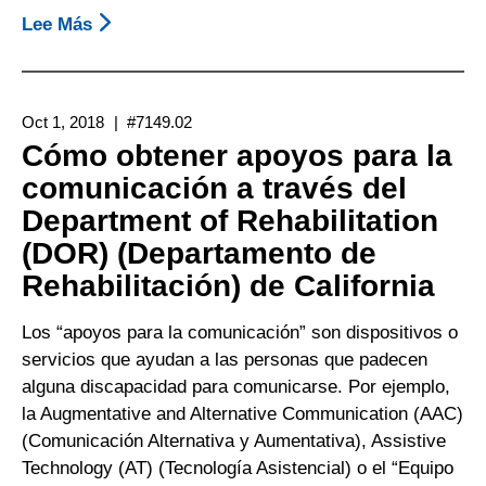
Lee Más
Sobre
Cómo
Obtener
Apoyos
Oct 1, 2018
#7149.02
Para
Cómo obtener apoyos para la
La
comunicación a través del
Comunicación
Department of Rehabilitation
A
Través
(DOR) (Departamento de
De
Rehabilitación) de California
Medi-
Cal
Los “apoyos para la comunicación” son dispositivos o
servicios que ayudan a las personas que padecen
alguna discapacidad para comunicarse. Por ejemplo,
la Augmentative and Alternative Communication (AAC)
(Comunicación Alternativa y Aumentativa), Assistive
Technology (AT) (Tecnología Asistencial) o el “Equipo