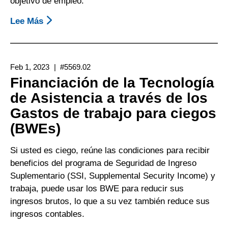
objetivo de empleo.
Lee Más
Sobre
Financiamiento
De
La
Feb 1, 2023
#5569.02
Tecnología
Financiación de la Tecnología
De
de Asistencia a través de los
Asistencia
Gastos de trabajo para ciegos
Mediante
Un
(BWEs)
Plan
Para
Si usted es ciego, reúne las condiciones para recibir
Lograr
beneficios del programa de Seguridad de Ingreso
La
Suplementario (SSI, Supplemental Security Income) y
Autosuficiencia
trabaja, puede usar los BWE para reducir sus
(PASS,
ingresos brutos, lo que a su vez también reduce sus
Plan
ingresos contables.
For