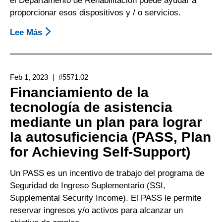
el Departamento de Rehabilitación puede ayudar a
Hijo
proporcionar esos dispositivos y / o servicios.
Lee Más
Sobre
Cómo
Obtener
Tecnología
Feb 1, 2023
#5571.02
De
Financiamiento de la
Asistencia
tecnología de asistencia
A
mediante un plan para lograr
Través
Del
la autosuficiencia (PASS, Plan
Departamento
for Achieving Self-Support)
De
Rehabilitación
Un PASS es un incentivo de trabajo del programa de
Seguridad de Ingreso Suplementario (SSI,
Supplemental Security Income). El PASS le permite
reservar ingresos y/o activos para alcanzar un