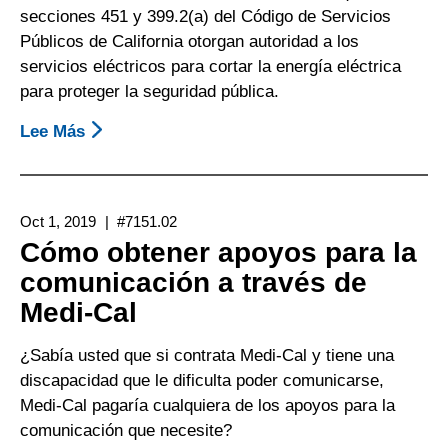
secciones 451 y 399.2(a) del Código de Servicios
Públicos de California otorgan autoridad a los
servicios eléctricos para cortar la energía eléctrica
para proteger la seguridad pública.
Lee Más
Sobre
Cortes
De
Energía
Oct 1, 2019
#7151.02
De
Cómo obtener apoyos para la
La
comunicación a través de
Red
Medi-Cal
Eléctrica
¿Sabía usted que si contrata Medi-Cal y tiene una
discapacidad que le dificulta poder comunicarse,
Medi-Cal pagaría cualquiera de los apoyos para la
comunicación que necesite?