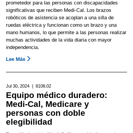
prometedor para las personas con discapacidades
significativas que reciben Medi-Cal. Los brazos
robóticos de asistencia se acoplan a una silla de
ruedas eléctrica y funcionan como un brazo y una
mano humanos, lo que permite a las personas realizar
muchas actividades de la vida diaria con mayor
independencia.
Lee Más
Sobre
Cómo
Hacer
Que
Jul 30, 2024
8108.02
Medi-
Equipo médico duradero:
Cal
Medi-Cal, Medicare y
Cubra
personas con doble
Un
Brazo
elegibilidad
Robótico