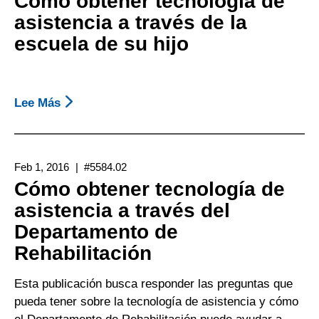
Cómo obtener tecnología de
Asistencia
asistencia a través de la
A
escuela de su hijo
Través
De
Su
Empleador
Lee Más
Sobre
Cómo
Obtener
Tecnología
Feb 1, 2016
#5584.02
De
Cómo obtener tecnología de
Asistencia
asistencia a través del
A
Departamento de
Través
De
Rehabilitación
La
Escuela
Esta publicación busca responder las preguntas que
De
pueda tener sobre la tecnología de asistencia y cómo
Su