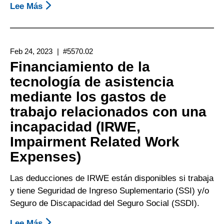
Lee Más
Sobre
Achieving
Financiación
Self-
De
Support)
La
Feb 24, 2023
#5570.02
Tecnología
Financiamiento de la
De
tecnología de asistencia
Asistencia
mediante los gastos de
A
Través
trabajo relacionados con una
De
incapacidad (IRWE,
Los
Impairment Related Work
Gastos
Expenses)
De
Trabajo
Las deducciones de IRWE están disponibles si trabaja
Para
y tiene Seguridad de Ingreso Suplementario (SSI) y/o
Ciegos
Seguro de Discapacidad del Seguro Social (SSDI).
(BWEs)
Lee Más
Sobre