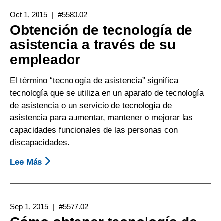
De
Apoyos
Rehabilitación)
Oct 1, 2015
#5580.02
Para
De
Obtención de tecnología de
La
California
asistencia a través de su
Comunicación
empleador
A
Través
El término “tecnología de asistencia” significa
De
tecnología que se utiliza en un aparato de tecnología
La
de asistencia o un servicio de tecnología de
Escuela
asistencia para aumentar, mantener o mejorar las
De
capacidades funcionales de las personas con
Su
discapacidades.
Hijo
Lee Más
Sobre
Obtención
De
Tecnología
Sep 1, 2015
#5577.02
De