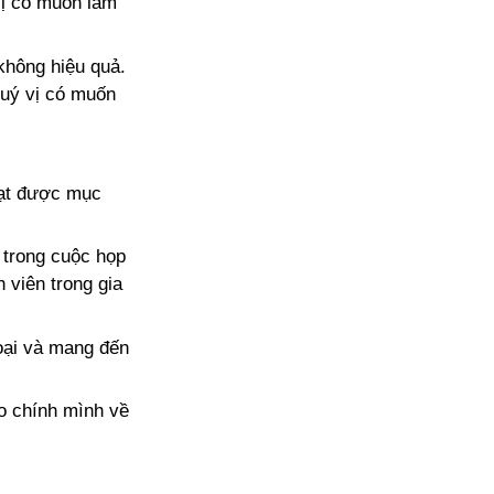
vị có muốn làm
không hiệu quả.
Quý vị có muốn
 đạt được mục
 trong cuộc họp
 viên trong gia
oại và mang đến
ho chính mình về