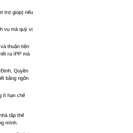
i trợ giúp) nếu
ch vụ mà quý vị
và thuận tiện
iết ra IPP mà
 Định, Quyền
ết bằng ngôn
 ít hạn chế
nhà tập thể
ng mình.