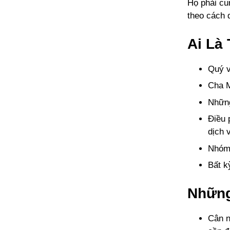
Họ phải cu
theo cách 
Ai Là
Quý v
Cha 
Những
Điều 
dịch 
Nhóm 
Bất k
Những
Cân n