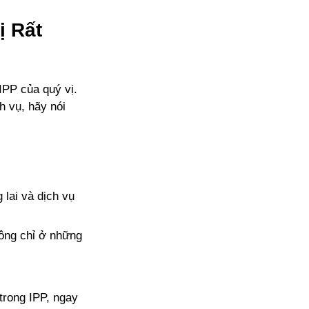
ị Rất
IPP của quý vị.
h vụ, hãy nói
 lai và dịch vụ
hông chỉ ở những
trong IPP, ngay