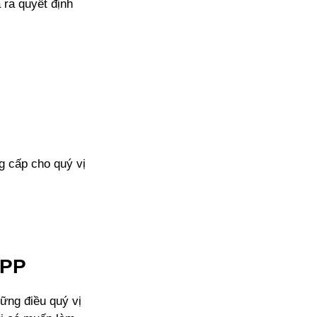
 ra quyết định
g cấp cho quý vị
IPP
ững điều quý vị