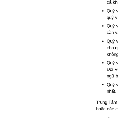
cả kh
Quý v
quý v
Quý v
cần v
Quý v
cho q
không
Quý v
Đối V
ngữ b
Quý v
nhất.
Trung Tâm 
hoặc các c