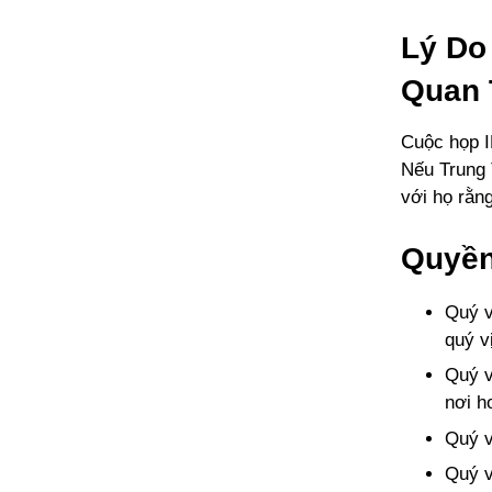
Lý Do
Quan 
Cuộc họp IP
Nếu Trung 
với họ rằn
Quyền
Quý v
quý v
Quý v
nơi h
Quý v
Quý v