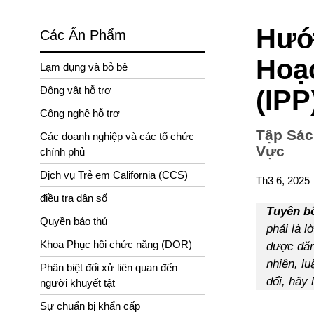
Hướ
Các Ấn Phẩm
Hoạ
Lạm dụng và bỏ bê
Động vật hỗ trợ
(IPP
Công nghệ hỗ trợ
Tập Sác
Các doanh nghiệp và các tổ chức
Vực
chính phủ
Dịch vụ Trẻ em California (CCS)
Th3 6, 2025
điều tra dân số
Tuyên bố
Quyền bảo thủ
phải là l
Khoa Phục hồi chức năng (DOR)
được đăn
nhiên, l
Phân biệt đối xử liên quan đến
đổi, hãy
người khuyết tật
Sự chuẩn bị khẩn cấp