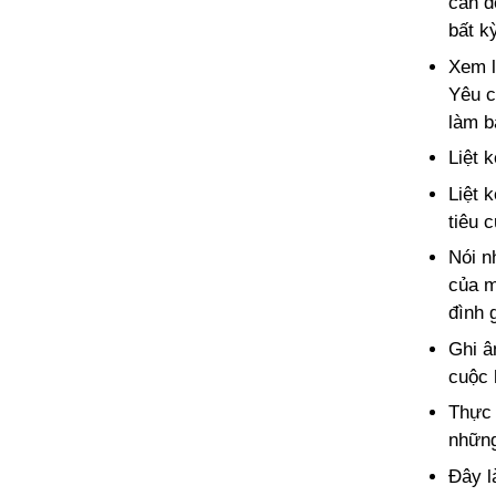
cần đ
bất k
Xem l
Yêu c
làm b
Liệt 
Liệt 
tiêu 
Nói n
của m
đình g
Ghi â
cuộc 
Thực 
những
Đây l