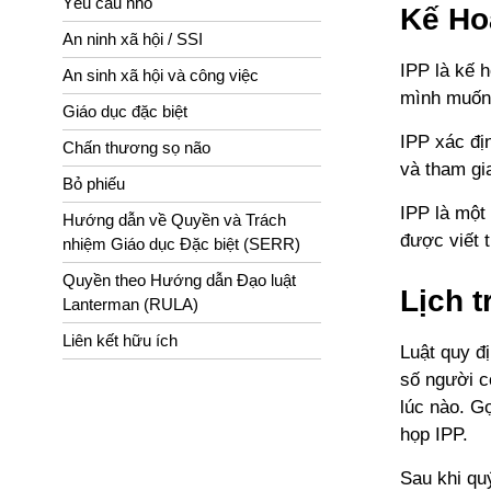
Yêu cầu nhỏ
Kế Ho
An ninh xã hội / SSI
IPP là kế 
An sinh xã hội và công việc
mình muốn
Giáo dục đặc biệt
IPP xác địn
Chấn thương sọ não
và tham gi
Bỏ phiếu
IPP là một
Hướng dẫn về Quyền và Trách
được viết 
nhiệm Giáo dục Đặc biệt (SERR)
Quyền theo Hướng dẫn Đạo luật
Lịch t
Lanterman (RULA)
Liên kết hữu ích
Luật quy đ
số người c
lúc nào. G
họp IPP.
Sau khi qu