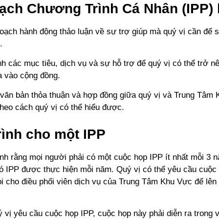
ạch Chương Trình Cá Nhân (IPP) l
hoạch hành động thảo luận về sự trợ giúp mà quý vị cần để 
.
h các mục tiêu, dịch vụ và sự hỗ trợ để quý vị có thể trở n
a vào cộng đồng.
 văn bản thỏa thuận và hợp đồng giữa quý vị và Trung Tâm 
theo cách quý vị có thể hiểu được.
rình cho một IPP
ịnh rằng mọi người phải có một cuộc họp IPP ít nhất mỗi 3 
ó IPP được thực hiện mỗi năm. Quý vị có thể yêu cầu cuộc 
ọi cho điều phối viên dịch vụ của Trung Tâm Khu Vực để lên 
ý vị yêu cầu cuộc họp IPP, cuộc họp này phải diễn ra trong 