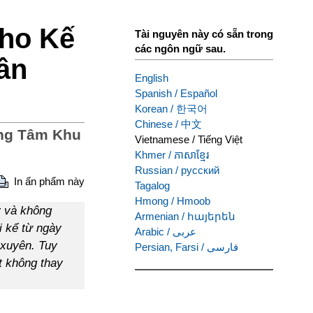
ho Kế
Tài nguyên này có sẵn trong
các ngôn ngữ sau.
ân
English
Spanish
/
Español
Korean
/
한국어
Chinese
/
中文
ng Tâm Khu
Vietnamese
/
Tiếng Việt
Khmer
/
ភាសាខ្មែរ
Russian
/
русский
In ấn phẩm này
Tagalog
Hmong
/
Hmoob
ý và không
Armenian
/
հայերեն
i kể từ ngày
Arabic
/
عربى
 xuyên. Tuy
Persian, Farsi
/
فارسی
t không thay