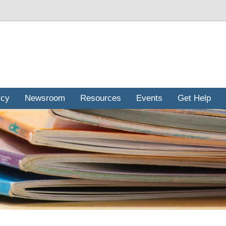
icy
Newsroom
Resources
Events
Get Help