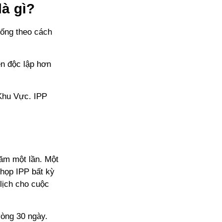
à gì?
sống theo cách
ên độc lập hơn
Khu Vực. IPP
năm một lần. Một
họp IPP bất kỳ
lịch cho cuộc
vòng 30 ngày.