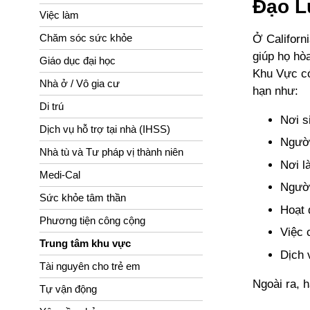
Đạo L
Việc làm
Chăm sóc sức khỏe
Ở Californ
giúp họ hò
Giáo dục đại học
Khu Vực có
Nhà ở / Vô gia cư
hạn như:
Di trú
Nơi s
Dịch vụ hỗ trợ tại nhà (IHSS)
Người
Nhà tù và Tư pháp vị thành niên
Nơi l
Medi-Cal
Người
Sức khỏe tâm thần
Hoạt đ
Phương tiện công cộng
Việc 
Trung tâm khu vực
Dịch 
Tài nguyên cho trẻ em
Ngoài ra,
Tự vận động