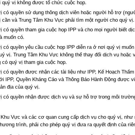
i quý vị không được tổ chức cuộc họp.
ị có quyền sử dụng thông dịch viên hoặc người hỗ trợ (ngườ
ị cần và Trung Tâm Khu Vực phải tìm một người cho quý vị.
ị có quyền tham gia cuộc họp IPP và cho mọi người biết dị
à muốn có.
ị có quyền yêu cầu cuộc họp IPP diễn ra ở nơi quý vị muốn 
uý vị. Trung Tâm Khu Vực không thể thay đổi dịch vụ hoặc v
 có quý vị tham gia cuộc họp.
ị có quyền được nhận các tài liệu như IPP, Kế Hoạch Thẩm
ới IPP, Quyền Kháng Cáo và Thông Báo Hành Động được vi
ản địa của quý vị.
ị có quyền nhận được dịch vụ và sự hỗ trợ trong môi trường
Khu Vực và các cơ quan cung cấp dịch vụ cho quý vị, như 
hương trình, phải cho phép quý vị đưa ra quyết định của riê