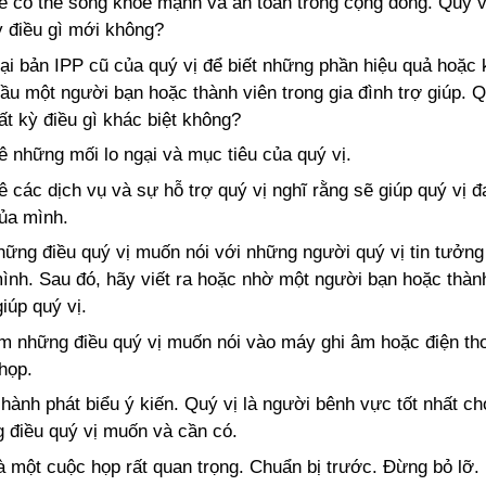
ể có thể sống khỏe mạnh và an toàn trong cộng đồng. Quý 
ỳ điều gì mới không?
ại bản IPP cũ của quý vị để biết những phần hiệu quả hoặc 
ầu một người bạn hoặc thành viên trong gia đình trợ giúp. 
ất kỳ điều gì khác biệt không?
kê những mối lo ngại và mục tiêu của quý vị.
kê các dịch vụ và sự hỗ trợ quý vị nghĩ rằng sẽ giúp quý vị
của mình.
hững điều quý vị muốn nói với những người quý vị tin tưởng
ình. Sau đó, hãy viết ra hoặc nhờ một người bạn hoặc thành
iúp quý vị.
m những điều quý vị muốn nói vào máy ghi âm hoặc điện th
họp.
hành phát biểu ý kiến. Quý vị là người bênh vực tốt nhất c
 điều quý vị muốn và cần có.
à một cuộc họp rất quan trọng. Chuẩn bị trước. Đừng bỏ lỡ.