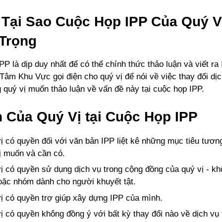
 Tại Sao Cuộc Họp IPP Của Quý V
Trọng
P là dịp duy nhất để có thể chính thức thảo luận và viết ra 
Tâm Khu Vực gọi điện cho quý vị để nói về việc thay đổi dịc
g quý vị muốn thảo luận về vấn đề này tại cuộc họp IPP.
 Của Quý Vị tại Cuộc Họp IPP
ị có quyền đối với văn bản IPP liệt kê những mục tiêu tương
ị muốn và cần có.
ị có quyền sử dụng dịch vụ trong cộng đồng của quý vị - k
oặc nhóm dành cho người khuyết tật.
ị có quyền trợ giúp xây dựng IPP của mình.
ị có quyền không đồng ý với bất kỳ thay đổi nào về dịch vụ 