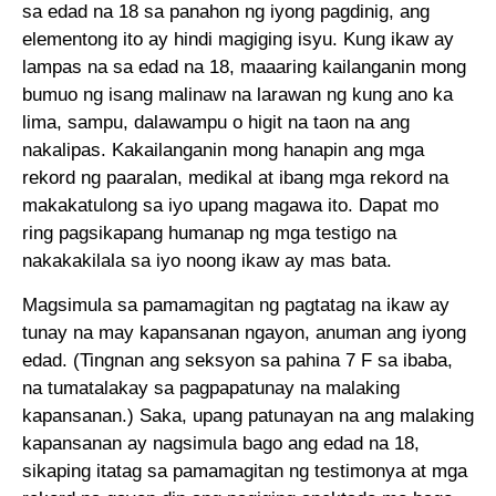
sa edad na 18 sa panahon ng iyong pagdinig, ang
elementong ito ay hindi magiging isyu. Kung ikaw ay
lampas na sa edad na 18, maaaring kailanganin mong
bumuo ng isang malinaw na larawan ng kung ano ka
lima, sampu, dalawampu o higit na taon na ang
nakalipas. Kakailanganin mong hanapin ang mga
rekord ng paaralan, medikal at ibang mga rekord na
makakatulong sa iyo upang magawa ito. Dapat mo
ring pagsikapang humanap ng mga testigo na
nakakakilala sa iyo noong ikaw ay mas bata.
Magsimula sa pamamagitan ng pagtatag na ikaw ay
tunay na may kapansanan ngayon, anuman ang iyong
edad. (Tingnan ang seksyon sa pahina 7 F sa ibaba,
na tumatalakay sa pagpapatunay na malaking
kapansanan.) Saka, upang patunayan na ang malaking
kapansanan ay nagsimula bago ang edad na 18,
sikaping itatag sa pamamagitan ng testimonya at mga