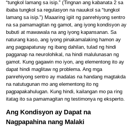
“tungkol lamang sa isip.” (Tingnan ang kabanata 2 sa
ibaba tungkol sa regulasyon na nauukol sa “tungkol
lamang sa isip.”) Maaaring igiit ng panrehiyong sentro
na sa pamamagitan ng gamot, ang iyong kondisyon ay
bubuti at mawawala na ang iyong kapansanan. Sa
naturang kaso, ang iyong pinakamalaking hamon ay
ang pagpapatunay ng ibang dahilan, tulad ng hindi
pagganap na neurolohikal, na hindi malulunasan ng
gamot. Kung gagawin mo iyon, ang elementong ito ay
dapat hindi maglitaw ng problema. Ang mga
panrehiyong sentro ay madalas na handang magtakda
na natutugunan mo ang elementong ito ng
pagpapakahulugan. Kung hindi, kailangan mo pa ring
itatag ito sa pamamagitan ng testimonya ng eksperto.
Ang Kondisyon ay Dapat na
Nagpapahina nang Malaki