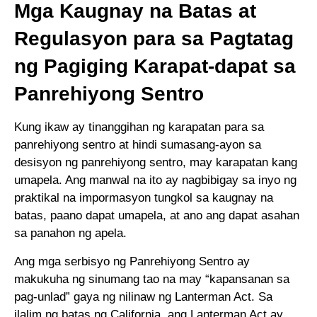
Mga Kaugnay na Batas at
Regulasyon para sa Pagtatag
ng Pagiging Karapat-dapat sa
Panrehiyong Sentro
Kung ikaw ay tinanggihan ng karapatan para sa
panrehiyong sentro at hindi sumasang-ayon sa
desisyon ng panrehiyong sentro, may karapatan kang
umapela. Ang manwal na ito ay nagbibigay sa inyo ng
praktikal na impormasyon tungkol sa kaugnay na
batas, paano dapat umapela, at ano ang dapat asahan
sa panahon ng apela.
Ang mga serbisyo ng Panrehiyong Sentro ay
makukuha ng sinumang tao na may “kapansanan sa
pag-unlad” gaya ng nilinaw ng Lanterman Act. Sa
ilalim ng batas ng California, ang Lanterman Act ay