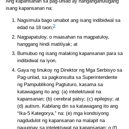
Ang kapansanan sa pag-unlad ay nangangahulugang
isang kapansanan na:
Nagsimula bago umabot ang isang indibidwal sa
2
edad na 18 taon;
Nagpapatuloy, o maasahan na magpatuloy,
hanggang hindi matitiyak; at
Bumubuo ng isang malaking kapansanan para sa
indibidwal na iyon.
Gaya ng tinukoy ng Direktor ng Mga Serbisyo sa
Pag-unlad, sa pagkonsulta sa Superintendente
ng Pampublikong Pagtuturo, kasama sa
katawagang ito ang: (a) intelektuwal na
kapansanan; (b) cerebral palsy; (c) epilepsy; at
(d) autism. Kabilang din sa katawagang ito ang
“Ika-5 Kategorya,” na: (e) mga kondsiyong
nagdudulot ng kapansanan na malapit na
nauugnay sa intelektuwal na kapansanan; o (f)