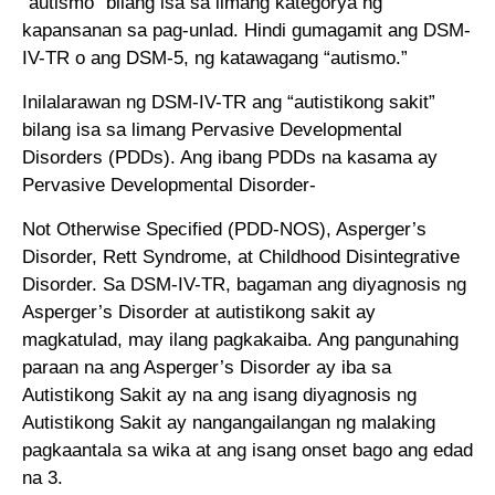
“autismo” bilang isa sa limang kategorya ng
kapansanan sa pag-unlad. Hindi gumagamit ang DSM-
IV-TR o ang DSM-5, ng katawagang “autismo.”
Inilalarawan ng DSM-IV-TR ang “autistikong sakit”
bilang isa sa limang Pervasive Developmental
Disorders (PDDs). Ang ibang PDDs na kasama ay
Pervasive Developmental Disorder-
Not Otherwise Specified (PDD-NOS), Asperger’s
Disorder, Rett Syndrome, at Childhood Disintegrative
Disorder. Sa DSM-IV-TR, bagaman ang diyagnosis ng
Asperger’s Disorder at autistikong sakit ay
magkatulad, may ilang pagkakaiba. Ang pangunahing
paraan na ang Asperger’s Disorder ay iba sa
Autistikong Sakit ay na ang isang diyagnosis ng
Autistikong Sakit ay nangangailangan ng malaking
pagkaantala sa wika at ang isang onset bago ang edad
na 3.