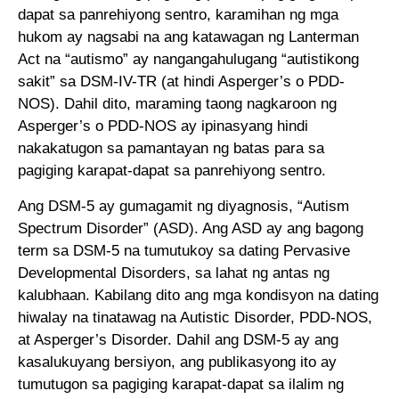
dapat sa panrehiyong sentro, karamihan ng mga
hukom ay nagsabi na ang katawagan ng Lanterman
Act na “autismo” ay nangangahulugang “autistikong
sakit” sa DSM-IV-TR (at hindi Asperger’s o PDD-
NOS). Dahil dito, maraming taong nagkaroon ng
Asperger’s o PDD-NOS ay ipinasyang hindi
nakakatugon sa pamantayan ng batas para sa
pagiging karapat-dapat sa panrehiyong sentro.
Ang DSM-5 ay gumagamit ng diyagnosis, “Autism
Spectrum Disorder” (ASD). Ang ASD ay ang bagong
term sa DSM-5 na tumutukoy sa dating Pervasive
Developmental Disorders, sa lahat ng antas ng
kalubhaan. Kabilang dito ang mga kondisyon na dating
hiwalay na tinatawag na Autistic Disorder, PDD-NOS,
at Asperger’s Disorder. Dahil ang DSM-5 ay ang
kasalukuyang bersiyon, ang publikasyong ito ay
tumutugon sa pagiging karapat-dapat sa ilalim ng