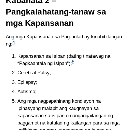
Kabanata 2 –
Pangkalahatang-tanaw sa
mga Kapansanan
Ang mga Kapansanan sa Pag-unlad ay kinabibilangan
4
ng:
Kapansanan sa Isipan (dating tinatawag na
5
“Pagkaantala ng Isipan”);
Cerebral Palsy;
Epilepsy;
Autismo;
Ang mga nagpapahinang kondisyon na
ipinasyang malapit ang kaugnayan sa
kapansanan sa isipan o nangangailangan ng
paggamot na katulad ng kailangan para sa mga