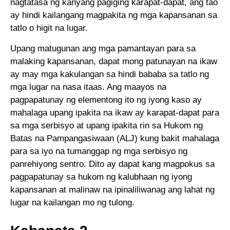
nagtatasa ng kanyang pagiging karapat-dapat, ang tao
ay hindi kailangang magpakita ng mga kapansanan sa
tatlo o higit na lugar.
Upang matugunan ang mga pamantayan para sa
malaking kapansanan, dapat mong patunayan na ikaw
ay may mga kakulangan sa hindi bababa sa tatlo ng
mga lugar na nasa itaas. Ang maayos na
pagpapatunay ng elementong ito ng iyong kaso ay
mahalaga upang ipakita na ikaw ay karapat-dapat para
sa mga serbisyo at upang ipakita rin sa Hukom ng
Batas na Pampangasiwaan (ALJ) kung bakit mahalaga
para sa iyo na tumanggap ng mga serbisyo ng
panrehiyong sentro. Dito ay dapat kang magpokus sa
pagpapatunay sa hukom ng kalubhaan ng iyong
kapansanan at malinaw na ipinaliliwanag ang lahat ng
lugar na kailangan mo ng tulong.