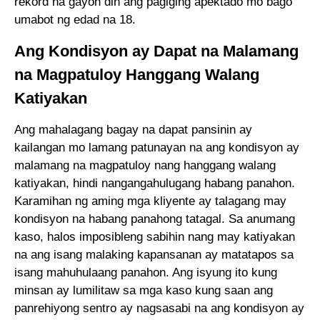
rekord na gayon din ang pagiging apektado mo bago
umabot ng edad na 18.
Ang Kondisyon ay Dapat na Malamang
na Magpatuloy Hanggang Walang
Katiyakan
Ang mahalagang bagay na dapat pansinin ay
kailangan mo lamang patunayan na ang kondisyon ay
malamang na magpatuloy nang hanggang walang
katiyakan, hindi nangangahulugang habang panahon.
Karamihan ng aming mga kliyente ay talagang may
kondisyon na habang panahong tatagal. Sa anumang
kaso, halos imposibleng sabihin nang may katiyakan
na ang isang malaking kapansanan ay matatapos sa
isang mahuhulaang panahon. Ang isyung ito kung
minsan ay lumilitaw sa mga kaso kung saan ang
panrehiyong sentro ay nagsasabi na ang kondisyon ay