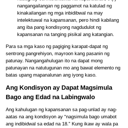
nangangailangan ng paggamot na katulad ng
kinakailangan ng mga inbidibwal na may
intelektuwal na kapansanan, pero hindi kabilang
ang iba pang kondisyong nagdudulot ng
kapansanan na tanging pisikal ang katangian.
Para sa mga kaso ng pagiging karapat-dapat ng
sentrong pangrehiyon, mayroon kang pasanin ng
patunay. Nangangahulugan ito na dapat mong
patunayan na natutugunan mo ang bawat elemento ng
batas upang mapanalunan ang iyong kaso.
Ang Kondisyon ay Dapat Magsimula
Bago ang Edad na Labingwalo
Ang kahulugan ng kapansanan sa pag-unlad ay nag-
aatas na ang kondisyon ay “nagsimula bago umabot
ang indibidwal sa edad na 18.” Kung ikaw ay wala pa