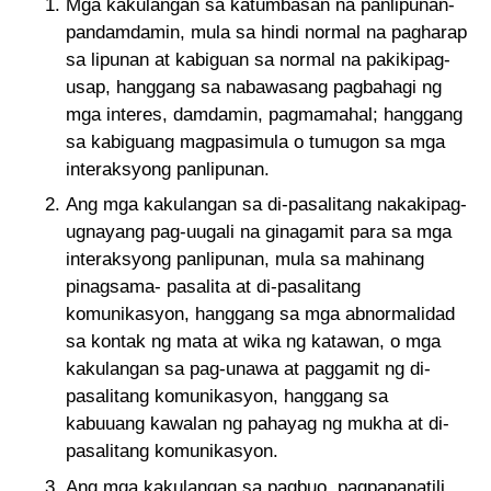
Mga kakulangan sa katumbasan na panlipunan-
pandamdamin, mula sa hindi normal na pagharap
sa lipunan at kabiguan sa normal na pakikipag-
usap, hanggang sa nabawasang pagbahagi ng
mga interes, damdamin, pagmamahal; hanggang
sa kabiguang magpasimula o tumugon sa mga
interaksyong panlipunan.
Ang mga kakulangan sa di-pasalitang nakakipag-
ugnayang pag-uugali na ginagamit para sa mga
interaksyong panlipunan, mula sa mahinang
pinagsama- pasalita at di-pasalitang
komunikasyon, hanggang sa mga abnormalidad
sa kontak ng mata at wika ng katawan, o mga
kakulangan sa pag-unawa at paggamit ng di-
pasalitang komunikasyon, hanggang sa
kabuuang kawalan ng pahayag ng mukha at di-
pasalitang komunikasyon.
Ang mga kakulangan sa pagbuo, pagpapanatili,