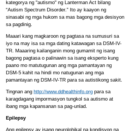
kategorya ng "autismo" ng Lanterman Act bilang
“Autism Spectrum Disorder.” Ito ay kaayon ng
sinasabi ng mga hukom sa mas bagong mga desisyon
sa pagdinig.
Maaari kang magkaroon ng pagtasa na sumusuri sa
iyo na may isa sa mga dating katawagan sa DSM-IV-
TR. Maaaring kailanganin mong gumamit ng isang
bagong pagtasa o palinawin sa isang eksperto kung
paano mo matutugunan ang mga pamantayan ng
DSM-5 kahit na hindi mo natugunan ang mga
pamantayan ng DSM-IV-TR para sa autistikong sakit.
Tingnan ang
http://www.ddhealthinfo.org
para sa
karagdagang impormasyon tungkol sa autismo at
ibang mga kapansanan sa pag-unlad.
Epilepsy
Ang epilepsy ay isang neurolohikal na kondisyon na