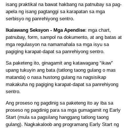
isang praktikal na bawat hakbang na patnubay sa pag-
apela ng isang pagtanggi sa karapatan sa mga
serbisyo ng panrehiyong sentro.
Ikalawang Seksyon - Mga Apendise
: mga chart,
patnubay, form, sampol na dokumento, at ang batas at
mga regulasyon na namamahala sa mga isyu sa
pagiging karapat-dapat sa panrehiyong sentro.
Sa paketeng ito, ginagamit ang katawagang “ikaw”
upang tukuyin ang bata (tatlong taong gulang o mas
matanda) o nasa hustong gulang na nagsisikap
makakuha ng pagiging karapat-dapat sa panrehiyong
sentro.
Ang proseso ng pagdinig sa paketeng ito ay iba sa
proseso ng pagdinig para sa mga gumagamit ng Early
Start (mula sa pagsilang hanggang tatlong taong
gulang). Nagkakaloob ang programang Early Start ng