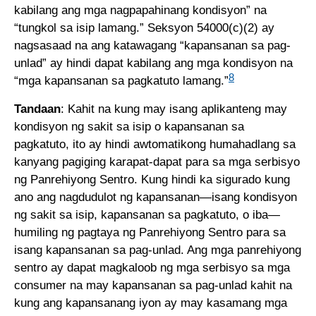
kabilang ang mga nagpapahinang kondisyon” na
“tungkol sa isip lamang.” Seksyon 54000(c)(2) ay
nagsasaad na ang katawagang “kapansanan sa pag-
unlad” ay hindi dapat kabilang ang mga kondisyon na
8
“mga kapansanan sa pagkatuto lamang.”
Tandaan
: Kahit na kung may isang aplikanteng may
kondisyon ng sakit sa isip o kapansanan sa
pagkatuto, ito ay hindi awtomatikong humahadlang sa
kanyang pagiging karapat-dapat para sa mga serbisyo
ng Panrehiyong Sentro. Kung hindi ka sigurado kung
ano ang nagdudulot ng kapansanan—isang kondisyon
ng sakit sa isip, kapansanan sa pagkatuto, o iba—
humiling ng pagtaya ng Panrehiyong Sentro para sa
isang kapansanan sa pag-unlad. Ang mga panrehiyong
sentro ay dapat magkaloob ng mga serbisyo sa mga
consumer na may kapansanan sa pag-unlad kahit na
kung ang kapansanang iyon ay may kasamang mga