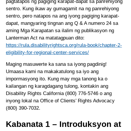
pagtatapos ng pagiging karapat-dapat sa panrehiyong
sentro. Kung ikaw ay gumagamit na ng panrehiyong
sentro, pero natapos na ang iyong pagiging karapat-
dapat, mangyaring tingnan ang Q & A numero 24 sa
aming Mga Karapatan sa ilalim ng publikasyon ng
Lanterman Act na matatagpuan dito:
https://rula.disabilityrightsca.org/rula-book/chapter-2-
eligibility-for-regional-center-services/
Maging masuwerte ka sana sa iyong pagdinig!
Umaasa kami na makakatulong sa iyo ang
impormasyong ito. Kung may mga tanong ka o
kailangan ng karagdagang tulong, kontakin ang
Disability Rights California (800) 776-5746 o ang
inyong lokal na Office of Clients’ Rights Advocacy
(800) 390-7032.
Kabanata 1 – Introduksyon at