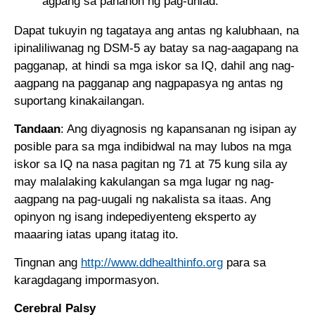
agpang sa panahon ng pag-unlad.
Dapat tukuyin ng tagataya ang antas ng kalubhaan, na
ipinaliliwanag ng DSM-5 ay batay sa nag-aagapang na
pagganap, at hindi sa mga iskor sa IQ, dahil ang nag-
aagpang na pagganap ang nagpapasya ng antas ng
suportang kinakailangan.
Tandaan
: Ang diyagnosis ng kapansanan ng isipan ay
posible para sa mga indibidwal na may lubos na mga
iskor sa IQ na nasa pagitan ng 71 at 75 kung sila ay
may malalaking kakulangan sa mga lugar ng nag-
aagpang na pag-uugali ng nakalista sa itaas. Ang
opinyon ng isang indepediyenteng eksperto ay
maaaring iatas upang itatag ito.
Tingnan ang
http://www.ddhealthinfo.org
para sa
karagdagang impormasyon.
Cerebral Palsy