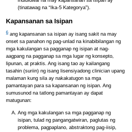
indibidwal na may kapansanan sa isipan ay
(tinatawag na “Ika-5 Kategorya”).
Kapansanan sa Isipan
6
ang kapansanan sa isipan ay isang sakit na may
onset sa panahon ng pag-unlad na kinabibilangan ng
mga kakulangan sa pagganap ng isipan at nag-
aagpang na pagganap sa mga lugar ng konsepto,
lipunan, at praktis. Ang isang tao ay kailangang
tasahin (suriin) ng isang lisensiyadong clinician upang
malaman kung sila ay nakakatugon sa mga
pamantayan para sa kapansanan ng isipan. Ang
sumusunod na tatlong pamantayan ay dapat
matugunan:
Ang mga kakulangan sa mga pagganap ng
isipan, tulad ng pangangatwiran, paglutas ng
problema, pagpaplano, abstraktong pag-iisip,