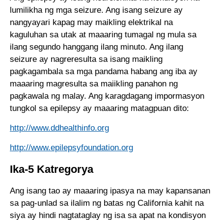
lumilikha ng mga seizure. Ang isang seizure ay
nangyayari kapag may maikling elektrikal na
kaguluhan sa utak at maaaring tumagal ng mula sa
ilang segundo hanggang ilang minuto. Ang ilang
seizure ay nagreresulta sa isang maikling
pagkagambala sa mga pandama habang ang iba ay
maaaring magresulta sa maiikling panahon ng
pagkawala ng malay. Ang karagdagang impormasyon
tungkol sa epilepsy ay maaaring matagpuan dito:
http://www.ddhealthinfo.org
http://www.epilepsyfoundation.org
Ika-5 Katregorya
Ang isang tao ay maaaring ipasya na may kapansanan
sa pag-unlad sa ilalim ng batas ng California kahit na
siya ay hindi nagtataglay ng isa sa apat na kondisyon