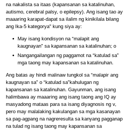
na nakalista sa itaas (kapansanan sa katalinuhan,
autismo, cerebral palsy, o epilepsy). Ang isang tao ay
maaaring karapat-dapat sa ilalim ng kinikilala bilang
ang Ika-5 kategorya" kung siya ay:
May isang kondisyon na “malapit ang
kaugnayan” sa kapansanan sa katalinuhan; o
Nangangailangan ng paggamot na “katulad sa”
mga taong may kapansanan sa katalinuhan.
Ang batas ay hindi malinaw tungkol sa “malapir ang
kaugnayan sa” o “katulad sa”kahulugan ng
kapansanan sa katalinuhan. Gayunman, ang isang
halimbawa ay maaaring ang isang taong ang IQ ay
masyadong mataas para sa isang diyagnosis ng v,
pero may malalaking kakulangan sa mga kasanayan
sa pag-agpang na nagreresulta sa kanyang pagganap
na tulad ng isang taong may kapansanan sa