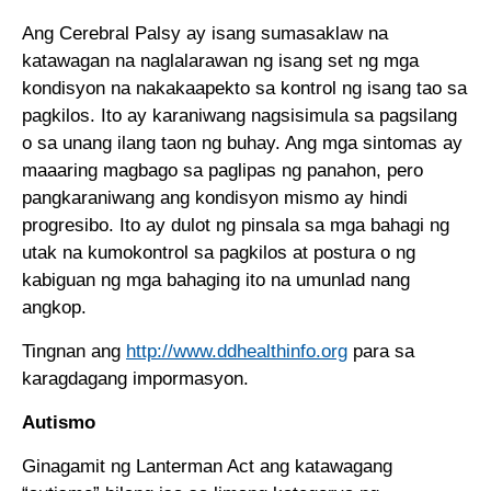
Ang Cerebral Palsy ay isang sumasaklaw na
katawagan na naglalarawan ng isang set ng mga
kondisyon na nakakaapekto sa kontrol ng isang tao sa
pagkilos. Ito ay karaniwang nagsisimula sa pagsilang
o sa unang ilang taon ng buhay. Ang mga sintomas ay
maaaring magbago sa paglipas ng panahon, pero
pangkaraniwang ang kondisyon mismo ay hindi
progresibo. Ito ay dulot ng pinsala sa mga bahagi ng
utak na kumokontrol sa pagkilos at postura o ng
kabiguan ng mga bahaging ito na umunlad nang
angkop.
Tingnan ang
http://www.ddhealthinfo.org
para sa
karagdagang impormasyon.
Autismo
Ginagamit ng Lanterman Act ang katawagang