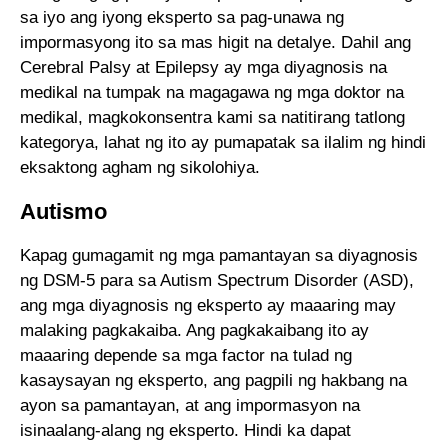
sa iyo ang iyong eksperto sa pag-unawa ng
impormasyong ito sa mas higit na detalye. Dahil ang
Cerebral Palsy at Epilepsy ay mga diyagnosis na
medikal na tumpak na magagawa ng mga doktor na
medikal, magkokonsentra kami sa natitirang tatlong
kategorya, lahat ng ito ay pumapatak sa ilalim ng hindi
eksaktong agham ng sikolohiya.
Autismo
Kapag gumagamit ng mga pamantayan sa diyagnosis
ng DSM-5 para sa Autism Spectrum Disorder (ASD),
ang mga diyagnosis ng eksperto ay maaaring may
malaking pagkakaiba. Ang pagkakaibang ito ay
maaaring depende sa mga factor na tulad ng
kasaysayan ng eksperto, ang pagpili ng hakbang na
ayon sa pamantayan, at ang impormasyon na
isinaalang-alang ng eksperto. Hindi ka dapat