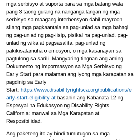
mga serbisyo at suporta para sa mga batang wala
pang 3 taong gulang na nangangailangan ng mga
serbisyo sa maagang interbensyon dahil mayroon
silang mga pagkaantala sa pag-unlad sa mga bahagi
ng pag-unlad ng pag-iisip, pisikal na pag-unlad, pag-
unlad ng wika at pagsasalita, pag-unlad ng
pakikisalamuha o emosyon, o mga kasanayan sa
pagtulong sa sarili. Mangyaring tingnan ang aming
Dokumento ng Impormasyon sa Mga Serbisyo ng
Early Start para malaman ang iyong mga karapatan sa
pagdinig sa Early
Start:
https://www.disabilityrightsca.org/publications/e
arly-start-eligibility at
basahin ang Kabanata 12 ng
Espesyal na Edukasyon ng Disability Rights
California: manwal sa Mga Karapatan at
Resposibilidad.
Ang paketeng ito ay hindi tumutugon sa mga