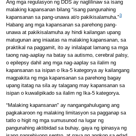
Ang mga regulasyon ng DDS ay naglilinaw sa isang
malaking kapansanan bilang “isang pangunahing
3
kapansanan sa pang-unawa at/o pakikisalamuha.”
Habang ang mga kapansanan sa parehong pang-
unawa at pakikisalamuha ay hindi kailangan upang
matugunan ang iniaatas na malaking kapansanan, sa
praktikal na paggamit, ito ay inilalapat lamang sa mga
taong nag-aaplay na batay sa autismo, cerebral palsy,
o epilepsy dahil ang mga nag-aaplay sa ilalim ng
kapansanan sa isipan o Ika-5 kategorya ay kailangang
magpakita ng mga kapansanan sa parehong bagay
upang itatag na sila ay talagang may kapansanan sa
isipan o kuwalipikado sa ilalim ng Ika-5 kategorya.
“Malaking kapansanan” ay nangangahulugang ang
pagkakaroon ng malaking limitasyon sa pagganap sa
tatlo o higit ng mga sumusunod na lugar ng
pangunahing aktibidad sa buhay, gaya ng ipinasya ng
isang panrehiyong sentro, at gaya ng angkop sa edad