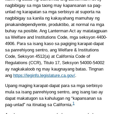
nagbibigay sa mga taong may kapansanan sa pag-
unlad ng karapatan sa mga serbisyo at suporta na
nagbibigay sa kanila ng kakayahang mamuhay ng
pinakaindependiyente, produktibo, at normal na mga
buhay na posible. Ang Lanterman Act ay matatagpuan
sa Welfare and Institutions Code, mga seksyon 4400-
4906. Para sa isang kaso sa pagiging karapat-dapat
sa panrehiyong sentro, ang Welfare & Institutions
Code, Seksyon 4512(a) at California Code of
Regulations (CCR), Titulo 17, Seksyon 54000-54002
ay nagkakaloob ng may kaugnayang batas. Tingnan
ang
https://leginfo.legislature.ca.gov/
.
Upang maging karapat-dapat para sa mga serbisyo
mula sa isang panrehiyong sentro, ang isang tao ay
dapat makatugon sa kahulugan ng “kapansanan sa
1
pag-unlad” na itinatag sa California.