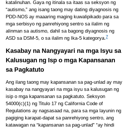
katalinuhan. Gaya ng itinala sa itaas sa seksyon ng
“autismo,” ang isang taong may dating diyagnosis ng
PDD-NOS ay maaaring maging kuwalipikado para sa
mga serbisyo ng panrehiyong sentro sa ilalim ng
alinman sa autismo, dahil sa bagong diyagnosis ng
7
ASD sa DSM-5, o sa ilalim ng Ika-5 kategorya.
Kasabay na Nangyayari na mga Isyu sa
Kalusugan ng Isp o mga Kapansanan
sa Pagkatuto
Ang ilang taong may kapansanan sa pag-unlad ay may
kasabay na nangyayari na mga isyu sa kalusugan ng
isip o mga kapansanan sa pagkatuto. Seksyon
54000(c)(1) ng Titulo 17 ng California Code of
Regulations ay nagsasaad na, para sa mga layunin ng
pagiging karapat-dapat sa panrehiyong sentro, ang
katawagan na “kapansanan sa pag-unlad” “ay hindi