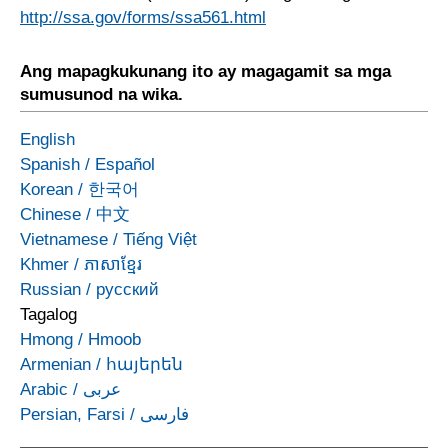
http://ssa.gov/forms/ssa561.html
Ang mapagkukunang ito ay magagamit sa mga
sumusunod na wika.
English
Spanish
/
Español
Korean
/
한국어
Chinese
/
中文
Vietnamese
/
Tiếng Việt
Khmer
/
ភាសាខ្មែរ
Russian
/
русский
Tagalog
Hmong
/
Hmoob
Armenian
/
հայերեն
Arabic
/
عربى
Persian, Farsi
/
فارسی