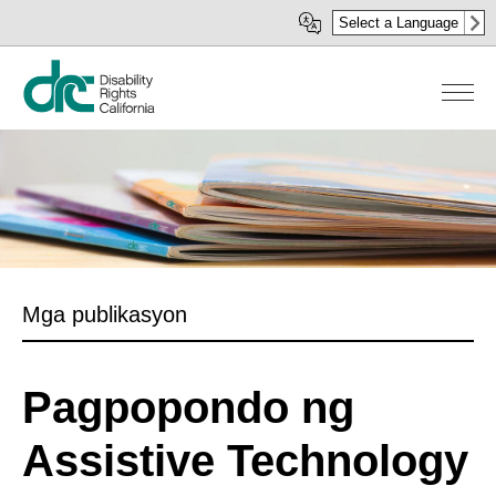
Skip
Select a Language
to
main
content
Mga publikasyon
Pagpopondo ng
Assistive Technology