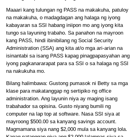
Maaari kang tulungan ng PASS na makakuha, patuloy
na makakuha, o madagdagan ang halaga ng iyong
kabayaran sa SSI habang iniipon mo ang iyong kita
tungo sa layuning trabaho. Sa panahon na mayroon
kang PASS, hindi ibinibilang ng Social Security
Administration (SSA) ang kita at/o mga ari-arian na
isinantabi sa isang PASS kapag pinagpapasyahan ang
iyong pagkanararapat para sa SSI o sa halaga ng SSI
na nakukuha mo.
Bilang halimbawa: Gustong pumasok ni Betty sa mga
klase para makatanggap ng sertipiko ng office
administration. Ang layunin niya ay maging isang
trabahador sa opisina. Gusto niyang bumili ng
computer na lap top at software. Nasa SSI siya at
mayroong $500.00 sa kanyang savings account.
Magmamana siya nang $2,000 mula sa kanyang lola.
Kapag natanggap niya ang $2,000 lalampas siya sa