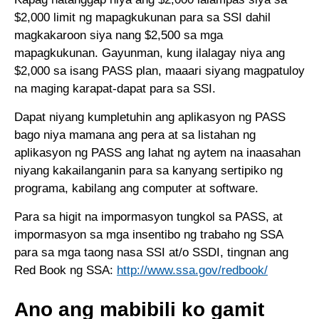
$2,000 limit ng mapagkukunan para sa SSI dahil
magkakaroon siya nang $2,500 sa mga
mapagkukunan. Gayunman, kung ilalagay niya ang
$2,000 sa isang PASS plan, maaari siyang magpatuloy
na maging karapat-dapat para sa SSI.
Dapat niyang kumpletuhin ang aplikasyon ng PASS
bago niya mamana ang pera at sa listahan ng
aplikasyon ng PASS ang lahat ng aytem na inaasahan
niyang kakailanganin para sa kanyang sertipiko ng
programa, kabilang ang computer at software.
Para sa higit na impormasyon tungkol sa PASS, at
impormasyon sa mga insentibo ng trabaho ng SSA
para sa mga taong nasa SSI at/o SSDI, tingnan ang
Red Book ng SSA:
http://www.ssa.gov/redbook/
Ano ang mabibili ko gamit