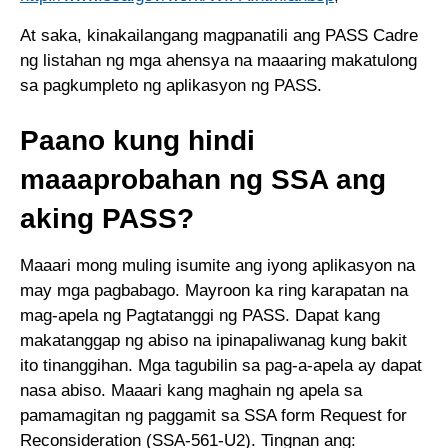
At saka, kinakailangang magpanatili ang PASS Cadre
ng listahan ng mga ahensya na maaaring makatulong
sa pagkumpleto ng aplikasyon ng PASS.
Paano kung hindi
maaaprobahan ng SSA ang
aking PASS?
Maaari mong muling isumite ang iyong aplikasyon na
may mga pagbabago. Mayroon ka ring karapatan na
mag-apela ng Pagtatanggi ng PASS. Dapat kang
makatanggap ng abiso na ipinapaliwanag kung bakit
ito tinanggihan. Mga tagubilin sa pag-a-apela ay dapat
nasa abiso. Maaari kang maghain ng apela sa
pamamagitan ng paggamit sa SSA form Request for
Reconsideration (SSA-561-U2). Tingnan ang: