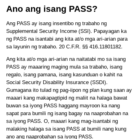
Ano ang isang PASS?
Ang PASS ay isang insentibo ng trabaho ng
Supplemental Security Income (SSI). Papayagan ka
ng PASS na isantabi ang kita at/o mga ari-arian para
sa layunin ng trabaho. 20 C.F.R. §§ 416.11801182.
Ang kita at/o mga ari-arian na naitatabi mo sa isang
PASS ay maaaring maging mula sa trabaho, isang
regalo, isang pamana, isang kasunduan o kahit na
Social Security Disability Insurance (SSDI).
Gumagana ito tulad ng pag-iipon ng plan kung saan ay
maaari kang makapagtipid ng maliit na halaga bawat
buwan sa iyong PASS haggang mayroon ka nang
sapat para bumili ng isang bagay na naaprobahan na
sa iyong PASS. O, maaari kang mag-isantabi ng
malaking halaga sa isang PASS at bumili nang kung
ano ang naaprobahan sa iyong PASS.