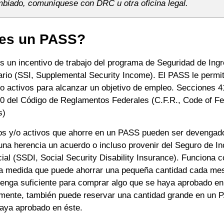
biado, comuníquese con DRC u otra oficina legal.
es un PASS?
 un incentivo de trabajo del programa de Seguridad de Ing
rio (SSI, Supplemental Security Income). El PASS le permit
/o activos para alcanzar un objetivo de empleo. Secciones 
 20 del Código de Reglamentos Federales (C.F.R., Code of Fe
s)
os y/o activos que ahorre en un PASS pueden ser devengados
 una herencia un acuerdo o incluso provenir del Seguro de I
ial (SSDI, Social Security Disability Insurance). Funciona 
la medida que puede ahorrar una pequeña cantidad cada m
tenga suficiente para comprar algo que se haya aprobado en
amente, también puede reservar una cantidad grande en un
haya aprobado en éste.