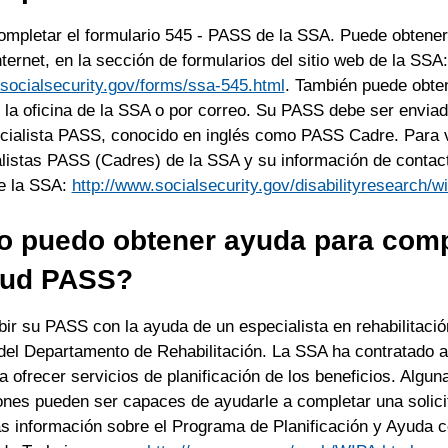
ompletar el formulario 545 - PASS de la SSA. Puede obtener 
ernet, en la sección de formularios del sitio web de la SSA:
.socialsecurity.gov/forms/ssa-545.html
. También puede obte
 la oficina de la SSA o por correo. Su PASS debe ser envia
ecialista PASS, conocido en inglés como PASS Cadre. Para ve
listas PASS (Cadres) de la SSA y su información de contacto
de la SSA:
http://www.socialsecurity.gov/disabilityresearch/
 puedo obtener ayuda para compl
itud PASS?
ir su PASS con la ayuda de un especialista en rehabilitació
 del Departamento de Rehabilitación. La SSA ha contratado 
a ofrecer servicios de planificación de los beneficios. Algun
ones pueden ser capaces de ayudarle a completar una solic
s información sobre el Programa de Planificación y Ayuda c