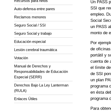
Recursos para niños
Un PASS pu
SSI que re
Auto-defensa entre pares
empleo. Du
Reclamos menores
Social Secu
Seguro Social / SSI
un PASS al 
monto de e
Seguro Social y trabajo
Educación especial
Por ejemplo
de oficinas
Lesión cerebral traumática
portátil y 
Votación
cuenta de 
Manual de Derechos y
el límite d
Responsabilidades de Educación
de SSI por
Especial (SERR)
un plan PAS
Derechos Bajo La Ley Lanterman
programa d
(RULA)
en ésta deb
programa de
Enlaces Útiles
Para obten