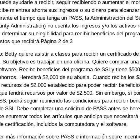
ede ayudarle a recibir, seguir recibiendo o aumentar el mon
cibe mientras ahorra sus ingresos o su dinero para alcanzar
rante el tiempo que tenga un PASS, la Administración del S
rity Administration) no cuenta los ingresos y/o los activos
determinar su elegibilidad para recibir beneficios del progr
stos que recibirá.Página 2 de 3
: Betty quiere asistir a clases para recibir un certificado d
. Su objetivo es trabajar en una oficina. Quiere comprar un
software. Recibe beneficios del programa de SSI y tiene $50
ahorros. Heredará $2,000 de su abuela. Cuando reciba los $
e recursos de $2,000 establecido para poder recibir benefici
que tendrá recursos por valor de $2,500. Sin embargo, si po
S, podrá seguir reuniendo las condiciones para recibir bene
e SSI. Debe completar una solicitud de PASS antes de hered
e enumerar todos los artículos que anticipa que necesitará p
 certificación, incluidos la computadora y el software.
er más información sobre PASS e información sobre incenti