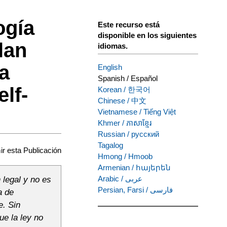
ogía
Este recurso está
disponible en los siguientes
lan
idiomas.
ia
English
Spanish
/
Español
lf-
Korean
/
한국어
Chinese
/
中文
Vietnamese
/
Tiếng Việt
Khmer
/
ភាសាខ្មែរ
Russian
/
русский
Tagalog
ir esta Publicación
Hmong
/
Hmoob
Armenian
/
հայերեն
Arabic
/
عربى
 legal y no es
Persian, Farsi
/
فارسی
a de
e. Sin
e la ley no