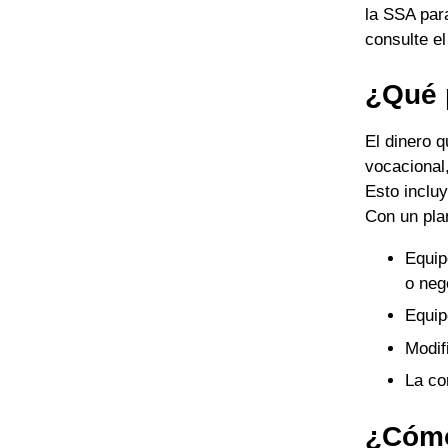
la SSA par
consulte el
¿Qué 
El dinero 
vocacional,
Esto incluy
Con un pla
Equip
o neg
Equip
Modif
La co
¿Cómo