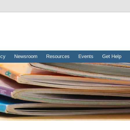
icy
Newsroom
Resources
Events
Get Help