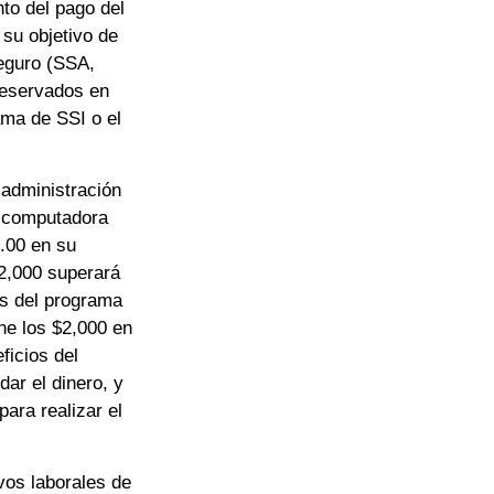
to del pago del
 su objetivo de
eguro (SSA,
 reservados en
ama de SSI o el
e administración
a computadora
0.00 en su
2,000 superará
os del programa
ne los $2,000 en
ficios del
ar el dinero, y
ara realizar el
vos laborales de