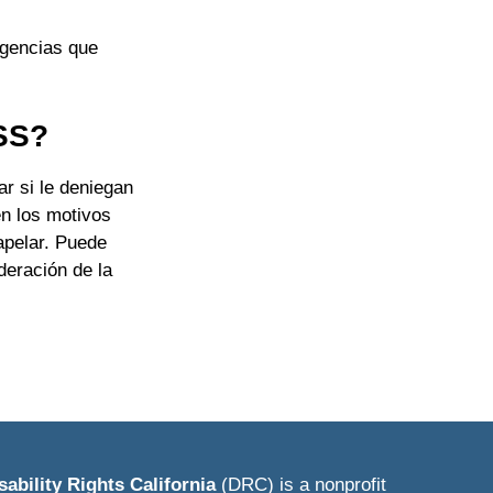
agencias que
ASS?
r si le deniegan
en los motivos
 apelar. Puede
deración de la
sability Rights California
(DRC) is a nonprofit