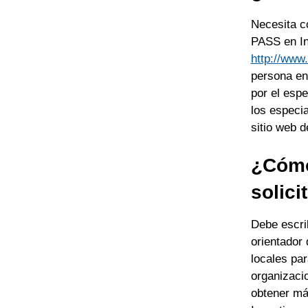
Necesita c
PASS en Int
http://www
persona en
por el esp
los especia
sitio web 
¿Cómo
solic
Debe escrib
orientador
locales par
organizaci
obtener má