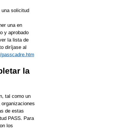
una solicitud
ner una en
do y aprobado
r la lista de
 diríjase al
wi/passcadre.htm
etar la
n, tal como un
a organizaciones
as de estas
itud PASS. Para
on los