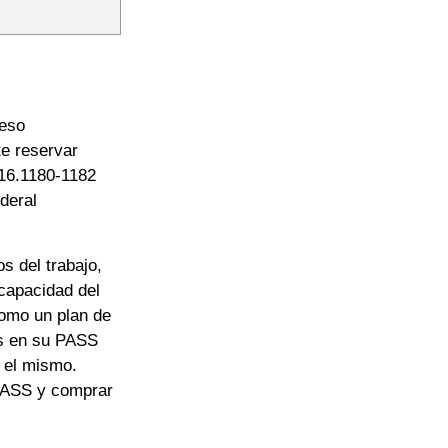
reso
e reservar
416.1180-1182
deral
 del trabajo,
ncapacidad del
como un plan de
es en su PASS
 el mismo.
 PASS y comprar