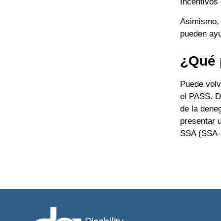
Incentivos
Asimismo, 
pueden ayu
¿Qué 
Puede volv
el PASS. De
de la deneg
presentar u
SSA (SSA-