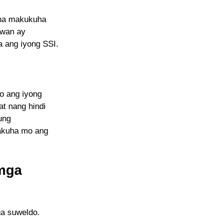
 na makukuha
uwan ay
 ang iyong SSI.
o ang iyong
t nang hindi
ung
akuha mo ang
 mga
ga suweldo.