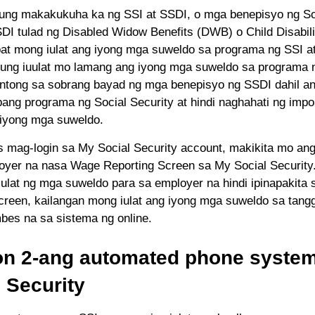
ung makakukuha ka ng SSI at SSDI, o mga benepisyo ng Soc
SDI tulad ng Disabled Widow Benefits (DWB) o Child Disabili
at mong iulat ang iyong mga suweldo sa programa ng SSI a
ung iuulat mo lamang ang iyong mga suweldo sa programa 
tong sa sobrang bayad ng mga benepisyo ng SSDI dahil an
ang programa ng Social Security at hindi naghahati ng im
 iyong mga suweldo.
 mag-login sa My Social Security account, makikita mo an
oyer na nasa Wage Reporting Screen sa My Social Security
lat ng mga suweldo para sa employer na hindi ipinapakita 
screen, kailangan mong iulat ang iyong mga suweldo sa tang
mbes na sa sistema ng online.
n 2-ang automated phone syste
 Security