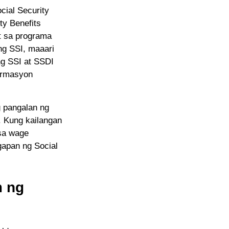
ial Security
ty Benefits
t sa programa
ng SSI, maaari
g SSI at SSDI
pormasyon
g pangalan ng
. Kung kailangan
sa wage
gapan ng Social
m ng