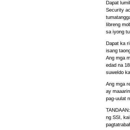
Dapat lumi
Security a
tumatangga
libreng mo
sa iyong t
Dapat ka r
isang taon
Ang mga ma
edad na 18
suweldo ka
Ang mga re
ay maaarin
pag-uulat 
TANDAAN: k
ng SSI, kai
pagtatraba