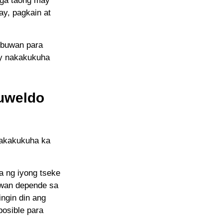
mga taong may
ay, pagkain at
 buwan para
ay nakakukuha
suweldo
nakakukuha ka
a ng iyong tseke
uwan depende sa
ingin din ang
posible para