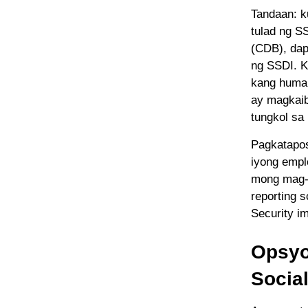
Tandaan: k
tulad ng S
(CDB), dap
ng SSDI. K
kang human
ay magkaib
tungkol sa
Pagkatapos
iyong empl
mong mag-u
reporting 
Security i
Opsyo
Social