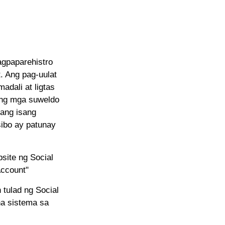
gpaparehistro
. Ang pag-uulat
adali at ligtas
ong mga suweldo
 ang isang
sibo ay patunay
site ng Social
Account"
tulad ng Social
na sistema sa