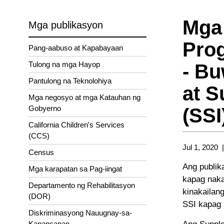
Mga
Mga publikasyon
Prog
Pang-aabuso at Kapabayaan
Tulong na mga Hayop
- B
Pantulong na Teknolohiya
at S
Mga negosyo at mga Katauhan ng
Gobyerno
(SSI
California Children's Services
(CCS)
Jul 1, 2020
Census
Ang publik
Mga karapatan sa Pag-iingat
kapag naka
Departamento ng Rehabilitasyon
kinakailan
(DOR)
SSI kapag 
Diskriminasyong Nauugnay-sa-
Kapansanan