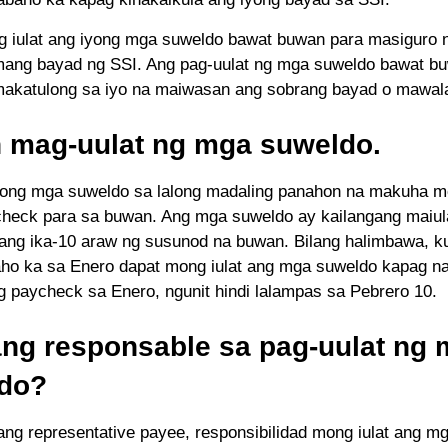
 iulat ang iyong mga suweldo bawat buwan para masiguro
ang bayad ng SSI. Ang pag-uulat ng mga suweldo bawat b
akatulong sa iyo na maiwasan ang sobrang bayad o mawala
n mag-uulat ng mga suweldo.
iyong mga suweldo sa lalong madaling panahon na makuha m
check para sa buwan. Ang mga suweldo ay kailangang maiula
ang ika-10 araw ng susunod na buwan. Bilang halimbawa, k
ho ka sa Enero dapat mong iulat ang mga suweldo kapag n
ng paycheck sa Enero, ngunit hindi lalampas sa Pebrero 10.
ang responsable sa pag-uulat ng
do?
ang representative payee, responsibilidad mong iulat ang m