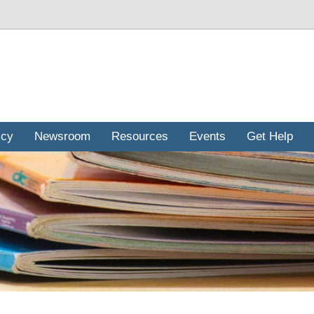
icy
Newsroom
Resources
Events
Get Help