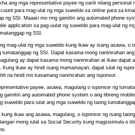
kha ang mga representative payee ng sarili nilang personal 
ccount para mag-ulat ng mga suweldo sa online para sa ki
p ng SSI. Maaari mo ring gamitin ang automated phone sys
bile application sa pag-uulat ng suweldo para mag-ulat ng m
umatanggap ng SSI.
ing mag-ulat ng mga suweldo kung ikaw ay isang asawa, o i
g tumatanggap ng SSI. Dapat kasama mong naninirahan ang
gulang ay dapat kasama mong naninirahan at ikaw dapat a
. Kung ikaw ay hindi isang mamamayan, dapat iulat ng ispo
hit na hindi mo kasamang naninirahan ang isponsor.
presentative payee, asawa, magulang o isponsor ng tumat
g gamitin ang automated phone system o ang libreng mobile 
ng suweldo para iulat ang mga suweldo ng taong tumatangga
ung ikaw ang asawa, magulang, o isponsor ng isang taon
langan mong iulat sa Social Security kung magsisimula o titi
ho.