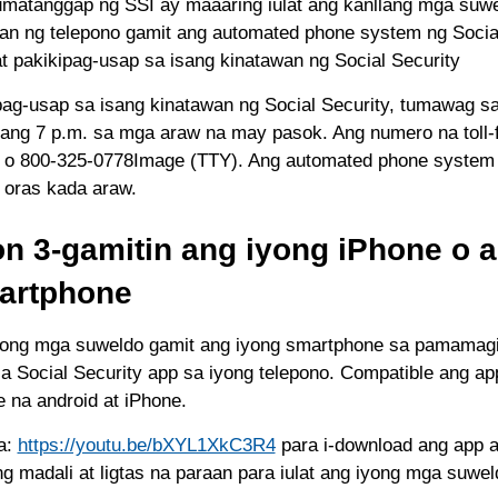
matanggap ng SSI ay maaaring iulat ang kanllang mga suw
n ng telepono gamit ang automated phone system ng Social
t pakikipag-usap sa isang kinatawan ng Social Security
ag-usap sa isang kinatawan ng Social Security, tumawag sa
ang 7 p.m. sa mga araw na may pasok. Ang numero na toll-
o 800-325-0778Image (TTY). Ang automated phone system 
 oras kada araw.
n 3-gamitin ang iyong iPhone o a
artphone
iyong mga suweldo gamit ang iyong smartphone sa pamamagi
a Social Security app sa iyong telepono. Compatible ang a
 na android at iPhone.
a:
https://youtu.be/bXYL1XkC3R4
para i-download ang app a
ng madali at ligtas na paraan para iulat ang iyong mga suwel