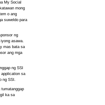
na My Social
nakatawan mong
tem o ang
ga suweldo para
sponsor ng
 iyong asawa.
y mas bata sa
nsor ang mga
anggap ng SSI
application sa
p ng SSI.
g tumatanggap
gil ka sa