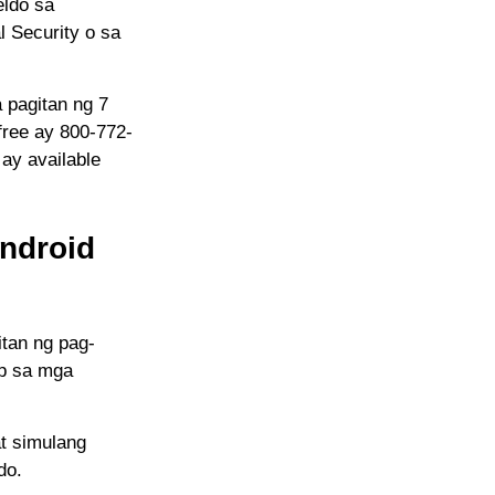
eldo sa
 Security o sa
 pagitan ng 7
free ay 800-772-
ay available
ndroid
tan ng pag-
pp sa mga
t simulang
do.