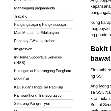
Ang Supple
kapansanan
Mahalagang paghahanda
pangangala
Trabaho
Kung karap
Pangangalagang Pangkalusugan
magbayad p
Mas Mataas na Edukasyon
ng pondo ng
Pabahay / Walang tirahan
Bakit
Imigrasyon
bawat
In-Home Supportive Services
(IHSS)
Sinasabi n
Kulungan at Katarungang Pangbata
ng SSI
Medi-Cal
Ang iyong 
Kalusugan Hinggil sa Pag-iisip
sa SSI. Na
Pampublikong Transportasyon
kita mula 
Sentrong Pangrehiyon
Social Sec
makapagtra