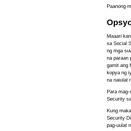
Paanong ma
Opsyo
Maaari kan
sa Social 
ng mga suw
na paraan 
gamit ang 
kopya ng iy
na naiulat
Para mag-s
Security s
Kung makak
Security D
pag-uulat 