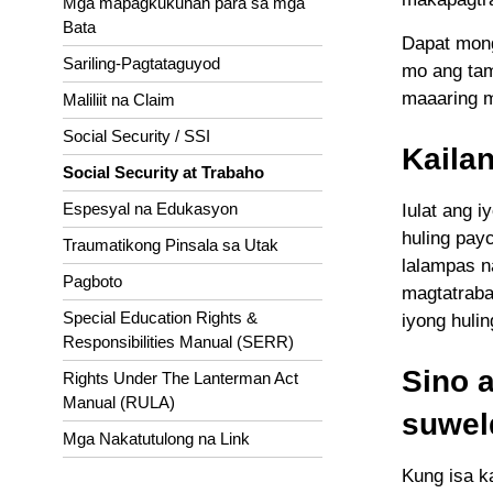
Mga mapagkukunan para sa mga
Bata
Dapat mong
Sariling-Pagtataguyod
mo ang tam
maaaring m
Maliliit na Claim
Social Security / SSI
Kaila
Social Security at Trabaho
Espesyal na Edukasyon
Iulat ang 
huling pay
Traumatikong Pinsala sa Utak
lalampas n
Pagboto
magtatraba
Special Education Rights &
iyong huli
Responsibilities Manual (SERR)
Sino 
Rights Under The Lanterman Act
Manual (RULA)
suwel
Mga Nakatutulong na Link
Kung isa k