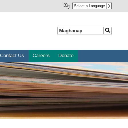
Select a Language
Maghanap
Maghanap
Contact Us
Careers
Donate