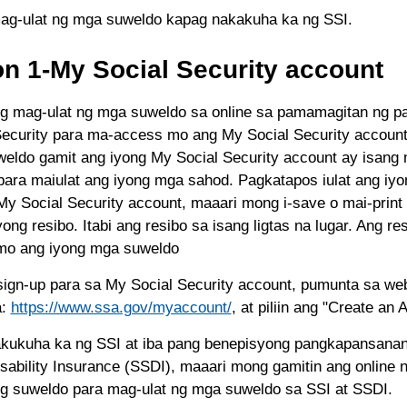
g-ulat ng mga suweldo kapag nakakuha ka ng SSI.
n 1-My Social Security account
g mag-ulat ng mga suweldo sa online sa pamamagitan ng pa
Security para ma-access mo ang My Social Security account
eldo gamit ang iyong My Social Security account ay isang m
para maiulat ang iyong mga sahod. Pagkatapos iulat ang iy
My Social Security account, maaari mong i-save o mai-print
ong resibo. Itabi ang resibo sa isang ligtas na lugar. Ang re
 mo ang iyong mga suweldo
ign-up para sa My Social Security account, pumunta sa web
a:
https://www.ssa.gov/myaccount/
, at piliin ang "Create an 
ukuha ka ng SSI at iba pang benepisyong pangkapansanan 
isability Insurance (SSDI), maaari mong gamitin ang online 
ng suweldo para mag-ulat ng mga suweldo sa SSI at SSDI.