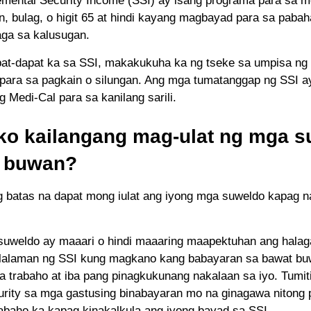
mental Security Income (SSI) ay isang programa para sa 
, bulag, o higit 65 at hindi kayang magbayad para sa pabah
ga sa kalusugan.
at-dapat ka sa SSI, makakukuha ka ng tseke sa umpisa ng
ara sa pagkain o silungan. Ang mga tumatanggap ng SSI 
 Medi-Cal para sa kanilang sarili.
 ko kailangang mag-ulat ng mga 
 buwan?
g batas na dapat mong iulat ang iyong mga suweldo kapag 
suweldo ay maaari o hindi maaaring maapektuhan ang halag
lalaman ng SSI kung magkano kang babayaran sa bawat b
sa trabaho at iba pang pinagkukunang nakalaan sa iyo. Tumit
urity sa mga gastusing binabayaran mo na ginagawa nitong 
baho ka kapag kinakalkula ang iyong bayad sa SSI.