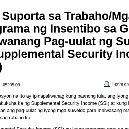
 Suporta sa Trabaho/Mg
rama ng Insentibo sa 
uwanang Pag-uulat ng S
upplemental Security I
)
I-print a
#5205.08
asyon na ito ay ipinapaliwanag kung paanong iulat ang iyon
kukuha ka ng Supplemental Security Income (SSI) at kung 
gan ang pag-uulat ng iyong mga suweldo para maiwasang m
nagtrabaho ka.