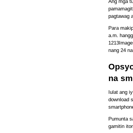
Ang mga tu
pamamagita
pagtawag a
Para makip
a.m. hangg
1213Image 
nang 24 na
Opsyo
na sm
Iulat ang 
download s
smartphone
Pumunta s
gamitin ito