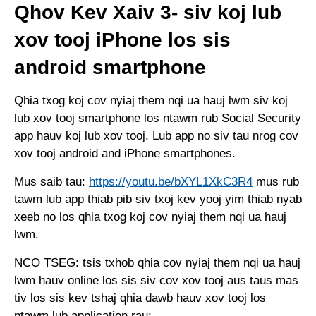
Qhov Kev Xaiv 3- siv koj lub
xov tooj iPhone los sis
android smartphone
Qhia txog koj cov nyiaj them nqi ua hauj lwm siv koj
lub xov tooj smartphone los ntawm rub Social Security
app hauv koj lub xov tooj. Lub app no siv tau nrog cov
xov tooj android and iPhone smartphones.
Mus saib tau:
https://youtu.be/bXYL1XkC3R4
mus rub
tawm lub app thiab pib siv txoj kev yooj yim thiab nyab
xeeb no los qhia txog koj cov nyiaj them nqi ua hauj
lwm.
NCO TSEG: tsis txhob qhia cov nyiaj them nqi ua hauj
lwm hauv online los sis siv cov xov tooj aus taus mas
tiv los sis kev tshaj qhia dawb hauv xov tooj los
ntawm lub application rau: