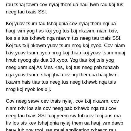
rau tshaj tawm cov nyiaj them ua hauj lwm rau koj tus
neeg tau txais SSI.
Koj yuav tsum tau tshaj qhia cov nyiaj them nqi ua
hauj lwm yog tias koj yog tus txij nkawm, niam txiv,
los sis tus txhawb nqa ntawm tus neeg tau txais SSI.
Koj tus txij nkawm yuav tsum nrog koj nyob. Cov niam
txiv yuav tsum nyob nrog koj thiab koj yuav tsum muaj
hnub nyoog qis dua 18 xyoo. Yog tias koj tsis yog
neeg xam xaj As Mes Kas, koj tus neeg pab txhawb
nqa yuav tsum tshaj qhia cov nqi them ua hauj lwm
txawm hais tias tus neeg tus neeg txhawb nqa tsis
nrog koj nyob los xij.
Cov neeg sawv cev txais nyiaj, cov txij nkawm, cov
niam txiv los sis cov neeg pab txhawb nqa rau cov
neeg tau txais SSI tuaj yeem siv lub xov tooj aus ma
tiv los sis kev tshaj qhia nyiaj them ua hauj lwm dawb
hauv lub xov tooj uas muaj application txhawm rau