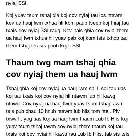
nyiaj SSI.
Koj yuav tsum tshaj qia koj cov nyiaj tau los ntawm
kev ua hauj lwm txhua hli kom paub tseeb koj thiaj tau
txais cov nyiaj SSI raug. Kev hais qhia cov nyiaj them
ua hauj lwm txhua hli yuav pab koj kom tsis txhob tau
them tshaj los sis poob koj li SSI.
Thaum twg mam tshaj qhia
cov nyiaj them ua hauj lwm
Tshaj qhia koj cov nyiaj ua hauj lwm sai li sai tau uas
koj tau txais koj cov nyiaj hli ntawm lub hli kawg
ntawd. Cov nyiaj ua hauj lwm yuav tsum tshaj tawm
tsis pub dhau 10 hnub ntawm lub hlis tom ntej. Piv
txwv li, yog tias koj ua hauj lwm thaum Lub Ib Hlis koj
yuav tsum tshaj tawm cov nyiaj them thaum koj tau
txais koj cov nyiaj hli kawg rau Lub Ib Hlis, tab sis tsis