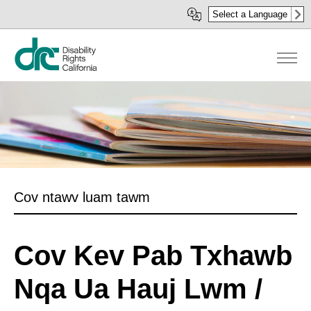
Skip
Select a Language
to
main
content
Cov ntawv luam tawm
Cov Kev Pab Txhawb
Nqa Ua Hauj Lwm /