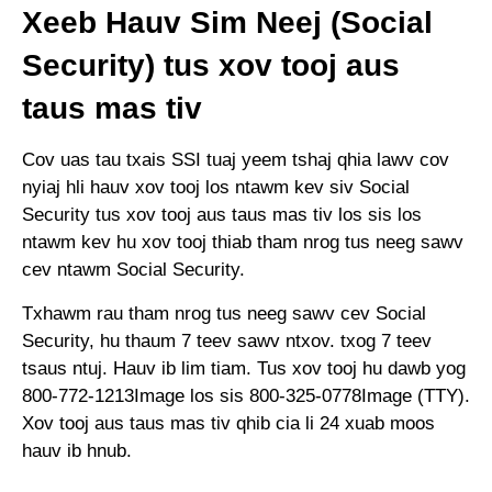
Xeeb Hauv Sim Neej (Social
Security) tus xov tooj aus
taus mas tiv
Cov uas tau txais SSI tuaj yeem tshaj qhia lawv cov
nyiaj hli hauv xov tooj los ntawm kev siv Social
Security tus xov tooj aus taus mas tiv los sis los
ntawm kev hu xov tooj thiab tham nrog tus neeg sawv
cev ntawm Social Security.
Txhawm rau tham nrog tus neeg sawv cev Social
Security, hu thaum 7 teev sawv ntxov. txog 7 teev
tsaus ntuj. Hauv ib lim tiam. Tus xov tooj hu dawb yog
800-772-1213Image los sis 800-325-0778Image (TTY).
Xov tooj aus taus mas tiv qhib cia li 24 xuab moos
hauv ib hnub.