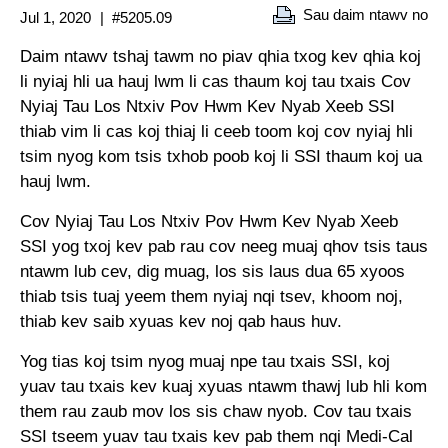
Sau daim ntawv no
Jul 1, 2020
#5205.09
Daim ntawv tshaj tawm no piav qhia txog kev qhia koj
li nyiaj hli ua hauj lwm li cas thaum koj tau txais Cov
Nyiaj Tau Los Ntxiv Pov Hwm Kev Nyab Xeeb SSI
thiab vim li cas koj thiaj li ceeb toom koj cov nyiaj hli
tsim nyog kom tsis txhob poob koj li SSI thaum koj ua
hauj lwm.
Cov Nyiaj Tau Los Ntxiv Pov Hwm Kev Nyab Xeeb
SSI yog txoj kev pab rau cov neeg muaj qhov tsis taus
ntawm lub cev, dig muag, los sis laus dua 65 xyoos
thiab tsis tuaj yeem them nyiaj nqi tsev, khoom noj,
thiab kev saib xyuas kev noj qab haus huv.
Yog tias koj tsim nyog muaj npe tau txais SSI, koj
yuav tau txais kev kuaj xyuas ntawm thawj lub hli kom
them rau zaub mov los sis chaw nyob. Cov tau txais
SSI tseem yuav tau txais kev pab them nqi Medi-Cal