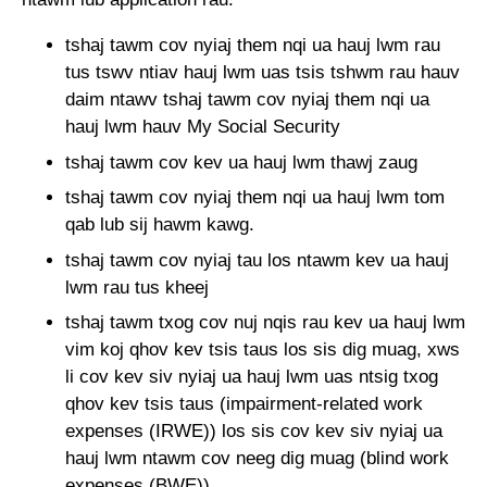
tshaj tawm cov nyiaj them nqi ua hauj lwm rau
tus tswv ntiav hauj lwm uas tsis tshwm rau hauv
daim ntawv tshaj tawm cov nyiaj them nqi ua
hauj lwm hauv My Social Security
tshaj tawm cov kev ua hauj lwm thawj zaug
tshaj tawm cov nyiaj them nqi ua hauj lwm tom
qab lub sij hawm kawg.
tshaj tawm cov nyiaj tau los ntawm kev ua hauj
lwm rau tus kheej
tshaj tawm txog cov nuj nqis rau kev ua hauj lwm
vim koj qhov kev tsis taus los sis dig muag, xws
li cov kev siv nyiaj ua hauj lwm uas ntsig txog
qhov kev tsis taus (impairment-related work
expenses (IRWE)) los sis cov kev siv nyiaj ua
hauj lwm ntawm cov neeg dig muag (blind work
expenses (BWE))