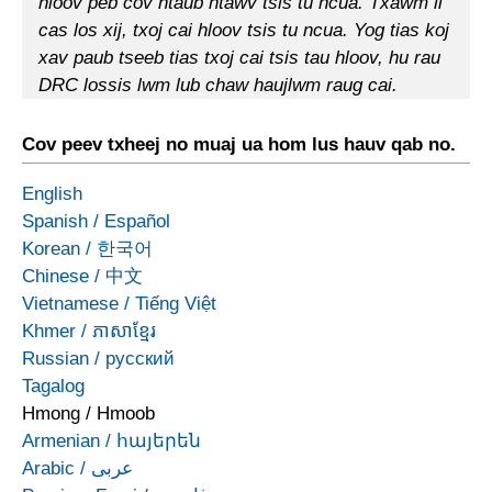
hloov peb cov ntaub ntawv tsis tu ncua. Txawm li
cas los xij, txoj cai hloov tsis tu ncua. Yog tias koj
xav paub tseeb tias txoj cai tsis tau hloov, hu rau
DRC lossis lwm lub chaw haujlwm raug cai.
Cov peev txheej no muaj ua hom lus hauv qab no.
English
Spanish
/
Español
Korean
/
한국어
Chinese
/
中文
Vietnamese
/
Tiếng Việt
Khmer
/
ភាសាខ្មែរ
Russian
/
русский
Tagalog
Hmong
/
Hmoob
Armenian
/
հայերեն
Arabic
/
عربى