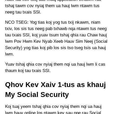
tshaj tawm cov nyiaj them ua hauj lwm ntawm tus
neeg tau txais SSI.
NCO TSEG: Yog tias koj yog tus txij nkawm, niam
txiv, los sis tus neeg pab txhawb nqa ntawm tus neeg
tau txais SSI, koj yuav tsum tshaj qhia rau Chaw hauj
lwm Pov Hwm Kev Nyab Xeeb Hauv Sim Neej (Social
Security) yog tias koj pib los sis tso tseg tsis ua hauj
lwm.
Yuav tshaj qhia cov nyiaj them nqi ua hauj lwm li cas
thaum koj tau txais SSI.
Qhov Kev Xaiv 1-tus as khauj
My Social Security
Koj tuaj yeem tshaj qhia cov nyiaj them nqi ua hauj
lwm hauv online los ntawm kev sau npe rau Social