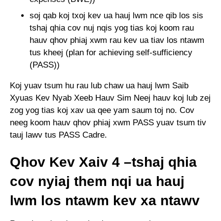
soj qab koj txoj kev ua hauj lwm nce qib los sis
tshaj qhia cov nuj nqis yog tias koj koom rau
hauv qhov phiaj xwm rau kev ua tiav los ntawm
tus kheej (plan for achieving self-sufficiency
(PASS))
Koj yuav tsum hu rau lub chaw ua hauj lwm Saib
Xyuas Kev Nyab Xeeb Hauv Sim Neej hauv koj lub zej
zog yog tias koj xav ua qee yam saum toj no. Cov
neeg koom hauv qhov phiaj xwm PASS yuav tsum tiv
tauj lawv tus PASS Cadre.
Qhov Kev Xaiv 4 –tshaj qhia
cov nyiaj them nqi ua hauj
lwm los ntawm kev xa ntawv