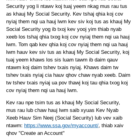
Security yog li ntawv koj tuaj yeem nkag mus rau tus
as khauj My Social Security. Kev tshaj qhia koj cov
nyiaj them nqi ua hauj lwm kev siv koj tus as khauj My
Social Security yog ib txoj kev yooj yim thiab nyab
xeeb los tshaj qhia txog koj cov nyiaj them nqi ua hauj
lwm. Tom qab kev qhia koj cov nyiaj them nqi ua hauj
lwm hauv kev siv tus as khauj My Social Security, koj
tuaj yeem khaws los sis luam tawm ib daim qauv
ntawm koj daim tshev txais nyiaj. Khaws daim tw
tshev txais nyiaj cia hauv qhov chaw nyab xeeb. Daim
tw tshev txais nyiaj ua pov thawj koj tau qhia txog koj
cov nyiaj them nqi ua hauj lwm.
Kev rau npe tsim tus as khauj My Social Security,
mus rau lub chaw hauj lwm saib xyuas Kev Nyab
Xeeb Hauv Sim Neej (Social Security) lub vev xaib
ntawm:
https://www.ssa.gov/myaccount/
, thiab xaiv
qhov "Create an Account"