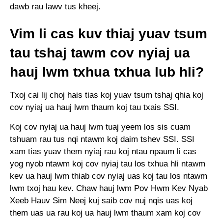
dawb rau lawv tus kheej.
Vim li cas kuv thiaj yuav tsum
tau tshaj tawm cov nyiaj ua
hauj lwm txhua txhua lub hli?
Txoj cai lij choj hais tias koj yuav tsum tshaj qhia koj
cov nyiaj ua hauj lwm thaum koj tau txais SSI.
Koj cov nyiaj ua hauj lwm tuaj yeem los sis cuam
tshuam rau tus nqi ntawm koj daim tshev SSI. SSI
xam tias yuav them nyiaj rau koj ntau npaum li cas
yog nyob ntawm koj cov nyiaj tau los txhua hli ntawm
kev ua hauj lwm thiab cov nyiaj uas koj tau los ntawm
lwm txoj hau kev. Chaw hauj lwm Pov Hwm Kev Nyab
Xeeb Hauv Sim Neej kuj saib cov nuj nqis uas koj
them uas ua rau koj ua hauj lwm thaum xam koj cov