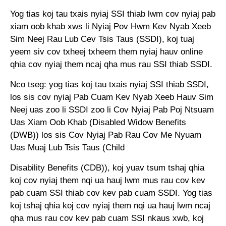
Yog tias koj tau txais nyiaj SSI thiab lwm cov nyiaj pab
xiam oob khab xws li Nyiaj Pov Hwm Kev Nyab Xeeb
Sim Neej Rau Lub Cev Tsis Taus (SSDI), koj tuaj
yeem siv cov txheej txheem them nyiaj hauv online
qhia cov nyiaj them ncaj qha mus rau SSI thiab SSDI.
Nco tseg: yog tias koj tau txais nyiaj SSI thiab SSDI,
los sis cov nyiaj Pab Cuam Kev Nyab Xeeb Hauv Sim
Neej uas zoo li SSDI zoo li Cov Nyiaj Pab Poj Ntsuam
Uas Xiam Oob Khab (Disabled Widow Benefits
(DWB)) los sis Cov Nyiaj Pab Rau Cov Me Nyuam
Uas Muaj Lub Tsis Taus (Child
Disability Benefits (CDB)), koj yuav tsum tshaj qhia
koj cov nyiaj them nqi ua hauj lwm mus rau cov kev
pab cuam SSI thiab cov kev pab cuam SSDI. Yog tias
koj tshaj qhia koj cov nyiaj them nqi ua hauj lwm ncaj
qha mus rau cov kev pab cuam SSI nkaus xwb, koj