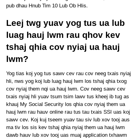
pub dhau Hnub Tim 10 Lub Ob Hlis.
Leej twg yuav yog tus ua lub
luag hauj lwm rau qhov kev
tshaj qhia cov nyiaj ua hauj
lwm?
Yog tias koj yog tus sawv cev rau cov neeg txais nyiaj
hli, nws yog koj lub luag hauj lwm los tshaj qhia txog
cov nyiaj them nqi ua hauj lwm. Cov neeg sawv cev
txais nyiaj hli yuav tsum tsim lawv tus kheej ib tug as
khauj My Social Security los qhia cov nyiaj them ua
hauj lwm rau hauv online rau tus tau txais SSI uas koj
sawv cev. Koj kuj tseem yuav tau siv lub xov tooj aus
ma tiv los sis kev tshaj qhia nyiaj them ua hauj lwm
dawb hauv lub xov tooj uas muaj application txhawm