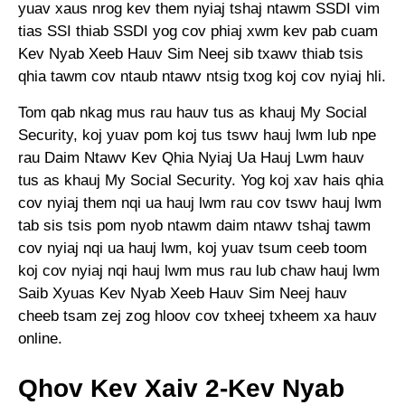
yuav xaus nrog kev them nyiaj tshaj ntawm SSDI vim
tias SSI thiab SSDI yog cov phiaj xwm kev pab cuam
Kev Nyab Xeeb Hauv Sim Neej sib txawv thiab tsis
qhia tawm cov ntaub ntawv ntsig txog koj cov nyiaj hli.
Tom qab nkag mus rau hauv tus as khauj My Social
Security, koj yuav pom koj tus tswv hauj lwm lub npe
rau Daim Ntawv Kev Qhia Nyiaj Ua Hauj Lwm hauv
tus as khauj My Social Security. Yog koj xav hais qhia
cov nyiaj them nqi ua hauj lwm rau cov tswv hauj lwm
tab sis tsis pom nyob ntawm daim ntawv tshaj tawm
cov nyiaj nqi ua hauj lwm, koj yuav tsum ceeb toom
koj cov nyiaj nqi hauj lwm mus rau lub chaw hauj lwm
Saib Xyuas Kev Nyab Xeeb Hauv Sim Neej hauv
cheeb tsam zej zog hloov cov txheej txheem xa hauv
online.
Qhov Kev Xaiv 2-Kev Nyab