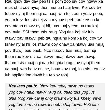
Rau qhov dav dav peb tsis pom zoo siv cov ntawv xa
mus qhia cov nyiaj them nqi ua hauj lwm. Koj cov tw
tshev nyiaj them nqi ua hauj lwm tej zaum yuav poob,
yuam kev, los sis tej zaum yuav qeeb rau kev ua koj
cov ntaub ntawv nyiaj hli, uas tuaj yeem ua rau koj
cov nyiaj SSI them tsis raug. Yog tias koj siv lub
ntawv xav ntawv, peb tau nqua hu kom xa koj cov tw
tshev nyiaj hli los ntawm cov chaw xa ntawv uas muaj
pov thawj lees paub. Nco ntsoov tias muaj tus nqi
them rau kev siv xa ntawv muaj ntawv pov thawj,
thaum tsis muaj nqi dab tsi qhia txog cov nyiaj them
ua hauj lwm hauv online, hauv xov tooj, los sis kev siv
lub application dawb hauv xov tooj.
Kev lees paub:
Qhov kev tshaj tawm no tsuas
yog cov ntaub ntawv raug cai thiab tsis yog lus
qhia txog kev cai lij choj ntawm koj tus kheej. Nws
yog tam sim no raws li hnub tshaj tawm. Peb sim