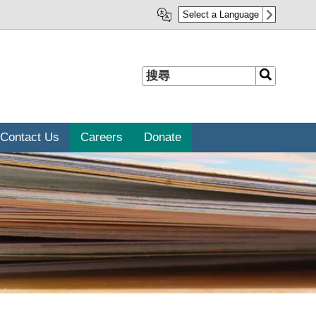
Select a Language
搜
搜
尋
尋
Contact Us
Careers
Donate