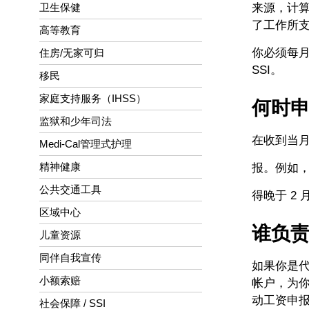
来源，计算
卫生保健
了工作所
高等教育
你必须每月
住房/无家可归
SSI。
移民
家庭支持服务（IHSS）
何时
监狱和少年司法
在收到当月
Medi-Cal管理式护理
精神健康
报。例如，
公共交通工具
得晚于 2 月
区域中心
谁负
儿童资源
同伴自我宣传
如果你是代表
小额索赔
帐户，为你
动工资申报
社会保障 / SSI