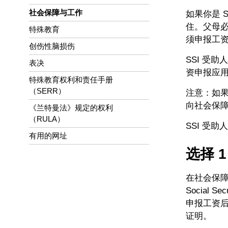
社会保障与工作
如果你是 
住。父母必
特殊教育
须申报工
创伤性脑损伤
SSI 受
表决
资申报应用
特殊教育权利和责任手册
（SERR）
注意：如果
向社会保
《兰特曼法》规定的权利
（RULA）
SSI 受
有用的网址
选择 1 
在社会保障网
Social 
申报工资
证明。