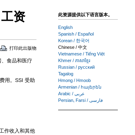
月工资
此资源提供以下语言版本。
English
Spanish
/
Español
Korean
/
한국어
Chinese
/
中文
打印此出版物
Vietnamese
/
Tiếng Việt
住房、食品和医疗
Khmer
/
ភាសាខ្មែរ
Russian
/
русский
Tagalog
用。SSI 受助
Hmong
/
Hmoob
Armenian
/
հայերեն
Arabic
/
عربى
Persian, Farsi
/
فارسی
的工作收入和其他