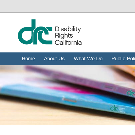
移
至
主
內
容
Home
About Us
What We Do
Public Pol