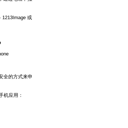
213Image 或
机
ne
安全的方式来申
手机应用：