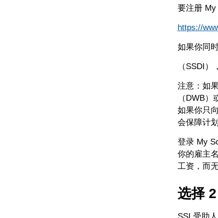
要注册 My 
https://ww
如果你同时
（SSDI）
注意：如果
（DWB）
如果你只向S
会保障计
登录 My S
你的雇主
工资，而
选择 
SSI 受