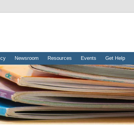
icy
Newsroom
Resources
Events
Get Help