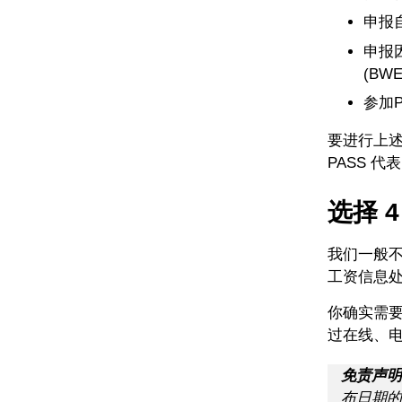
申报
申报
(BW
参加
要进行上述
PASS 代
选择 
我们一般不
工资信息处
你确实需
过在线、
免责声明
布日期的