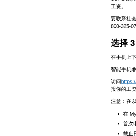
工资。
要联系社会保障
800-32
选择 3
在手机上下
智能手机
访问
https
报你的工
注意：在
在 M
首次
截止