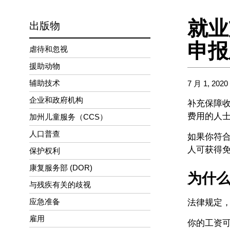
就业
出版物
申报
虐待和忽视
援助动物
辅助技术
7 月 1, 2020
企业和政府机构
补充保障收
费用的人
加州儿童服务（CCS）
人口普查
如果你符合
人可获得免费
保护权利
康复服务部 (DOR)
为什
与残疾有关的歧视
应急准备
法律规定，
雇用
你的工资可