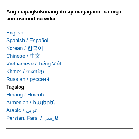
Ang mapagkukunang ito ay magagamit sa mga
sumusunod na wika.
English
Spanish
/
Español
Korean
/
한국어
Chinese
/
中文
Vietnamese
/
Tiếng Việt
Khmer
/
ភាសាខ្មែរ
Russian
/
русский
Tagalog
Hmong
/
Hmoob
Armenian
/
հայերեն
Arabic
/
عربى
Persian, Farsi
/
فارسی