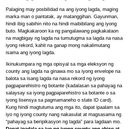
Palaging may posbilidad na ang iyong lagda, maging
marka man o pantatak, ay matanggihan. Gayunman,
hindi ibig sabihin nito na hindi maibibilang ang iyong
buto. Magkakaroon ka ng pangalawang pagkakataon
na magbigay ng lagda na tumutugma sa lagda na nasa
iyong rekord, kahit na ganap mong nakalimutang
isama ang iyong lagda.
Ikinukumpara ng mga opisyal sa mga eleksyon ng
county ang lagda na ginawa mo sa iyong envelope na
balota sa isang lagda na nasa rekord ng iyong
pagpaparehistro ng botante (kadalasan sa pahayag na
salaysay sa iyong pagpaparehistro sa botante o sa
iyong lisensya sa pagmamaneho o state ID card).
Kung hindi magtutuma ang mga ito, dapat ipaalam sa
iyo ng iyong county nang nakasulat at magsasama ng
“pahayag sa beripikasyon ng lagda” para lagdaan mo.
Dapat ipadala sa iyo ng iyong county ang abiso at