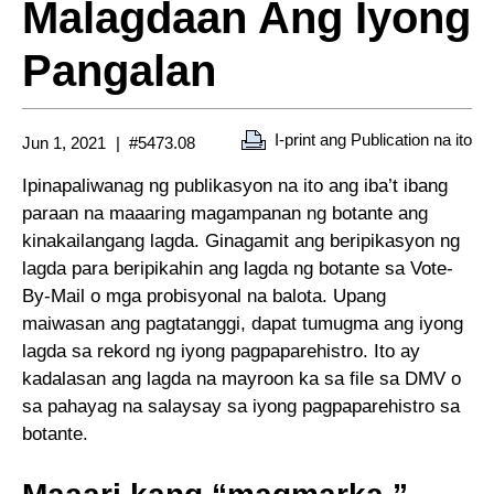
Malagdaan Ang Iyong
Pangalan
I-print ang Publication na ito
Jun 1, 2021
#5473.08
Ipinapaliwanag ng publikasyon na ito ang iba’t ibang
paraan na maaaring magampanan ng botante ang
kinakailangang lagda. Ginagamit ang beripikasyon ng
lagda para beripikahin ang lagda ng botante sa Vote-
By-Mail o mga probisyonal na balota. Upang
maiwasan ang pagtatanggi, dapat tumugma ang iyong
lagda sa rekord ng iyong pagpaparehistro. Ito ay
kadalasan ang lagda na mayroon ka sa file sa DMV o
sa pahayag na salaysay sa iyong pagpaparehistro sa
botante.