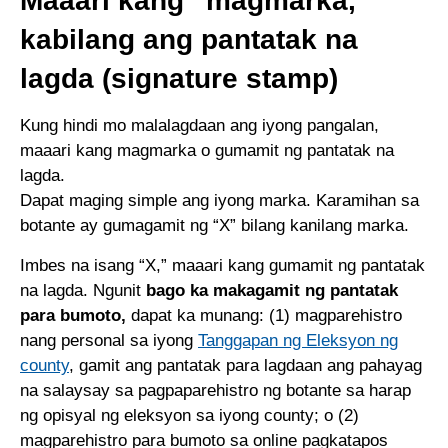
Maaari kang “magmarka,”
kabilang ang pantatak na
lagda (signature stamp)
Kung hindi mo malalagdaan ang iyong pangalan,
maaari kang magmarka o gumamit ng pantatak na
lagda.
Dapat maging simple ang iyong marka. Karamihan sa
botante ay gumagamit ng “X” bilang kanilang marka.
Imbes na isang “X,” maaari kang gumamit ng pantatak
na lagda. Ngunit
bago ka makagamit ng pantatak
para bumoto,
dapat ka munang: (1) magparehistro
nang personal sa iyong
Tanggapan ng Eleksyon ng
county
, gamit ang pantatak para lagdaan ang pahayag
na salaysay sa pagpaparehistro ng botante sa harap
ng opisyal ng eleksyon sa iyong county; o (2)
magparehistro para bumoto sa online pagkatapos