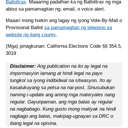
Ballottrax
. Maaaring padalhan ka ng Ballottrax ng mga
abiso sa pamamagitan ng, email, o voice alert.
Maaari mong tsekin ang lagay ng iyong Vote-By-Mail o
Provisional Ballot
sa pamamagitan ng telepono sa
website ng ilang county.
(Mga) pinagkunan: California Elections Code §§ 354.5,
3019
Disclaimer:
Ang publication na ito ay legal na
impormasyon lamang at hindi legal na payo
tungkol sa iyong indibidwal na sitwasyon. Ito ay
kasalukuyang sa petsa na nai-post. Sinusubukan
naming i-update ang aming mga materyales nang
regular. Gayunpaman, ang mga batas ay regular
na nagbabago. Kung gusto mong matiyak na hindi
nagbago ang batas, makipag-ugnayan sa DRC o
ibang legal na opisina.