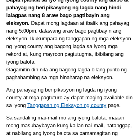
pahayag ng beripikasyong ng lagda nang hindi
lalagpas nang 8 araw bago pagtibayin ang
eleksyon.
Dapat mong lagdaan at ibalik ang pahayag
nang 5:00pm, dalawang araw bago pagtibayin ang
eleksyon. Ikukumpara ng tanggapan ng mga eleksyon
ng iyong county ang bagong lagda sa iyong mga
rekord at, kung mayroon pagtutugma, ibibilang ang
iyong balota.
Gagamitin din nila ang bagong lagda bilang punto ng
paghahambing sa mga hinaharap na eleksyon.
Ang pahayag ng beripikasyon ng lagda ng iyong
county at mga pagtuturo ay dapat maging available din
sa iyong
Tanggapan ng Eleksyon ng county
page.
Sa sandaling mai-mail mo ang iyong balota, maaari
mong masubaybayan kung kailan nai-mail, natanggap,
at nabilang ang iyong balota sa pamamagitan ng