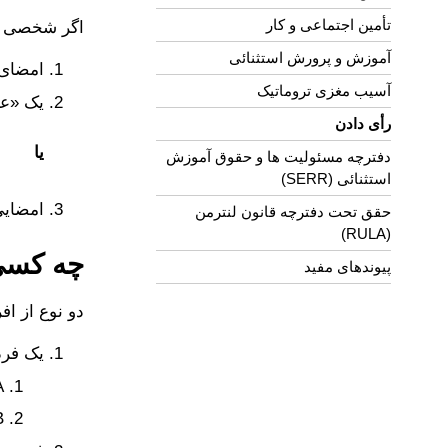
تأمین اجتماعی و کار
اگر شخصی با
آموزش و پرورش استثنائی
امضای 
آسیب مغزی تروماتیک
یک «علا
رأی دادن
یا
دفترچه مسئولیت ها و حقوق آموزش
استثنائی (SERR)
امضایی
حقق تحت دفترچه قانون لنترمن
(RULA)
چه کسی 
پیوندهای مفید
دو نوع از اف
یک فرد
A. که به‌خاطر 
B. کسی ک