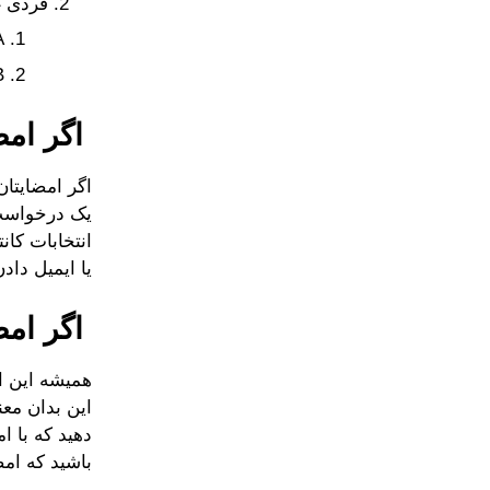
فردی غ
A. با رضا
B. در ح
اگر امض
اگر امضایتان
یک درخواست 
انتخابات کان
یا ایمیل داد
اگر امض
همیشه این ا
این بدان معن
دهید که با 
باشید که امضا