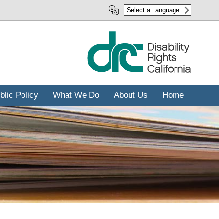
رفتن
Select a Language
به
محتوای
اصلی
blic Policy
What We Do
About Us
Home