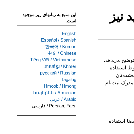
د نیز
این منبع به زبانهای زیر موجود
است.
English
Español
/
Spanish
한국어
/
Korean
中文
/
Chinese
Tiếng Việt
/
Vietnamese
توضیح می‌دهد.
ភាសាខ្មែរ
/
Khmer
روط استفاده
русский
/
Russian
شده‌تان
Tagalog
 معمولاً امضایی است که در پرونده نزد DMV یا در مدرک ثبت‌نام
Hmoob
/
Hmong
հայերեն
/
Armenian
Arabic
/
عربى
Persian, Farsi
/
فارسی
امضا استفاده