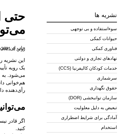
حتی اگ
نشریه ها
می‌توا
سوءاستفاده و بی توجهی
حیوانات کمکی
چاپ این نشری
فناوری کمکی
ژوئن 1, 2021
نهادهای تجاری و دولتی
این نشریه رو
یک رویه تأیی
خدمات کودکان کالیفرنیا (CCS)
می‌شود. به 
سرشماری
حقوق نگهداری
رأی‌دهنده دار
سازمان توانبخشی (DOR)
می‌توان
تبعیض به دلیل معلولیت
آمادگی برای شرایط اضطراری
اگر قادر نیس
استخدام
کنید.