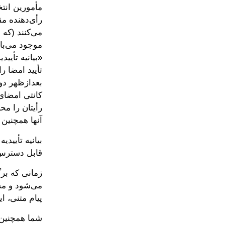
مأمورین انتخ
رأی‌دهنده م
می‌کنند (که 
موجود می‌باش
«بیانیه تأیید
بعدازظهر دو 
کانتی امضای 
رأیتان را م
آنها همچنین 
بیانیه تأیید
قابل دسترس
زمانی که بر
می‌شود و م
پیام متنی، ا
شما همچنین 