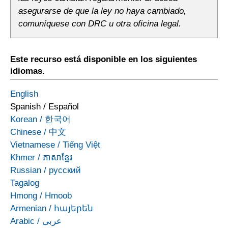
asegurarse de que la ley no haya cambiado,
comuníquese con DRC u otra oficina legal.
Este recurso está disponible en los siguientes
idiomas.
English
Spanish
/
Español
Korean
/
한국어
Chinese
/
中文
Vietnamese
/
Tiếng Việt
Khmer
/
ភាសាខ្មែរ
Russian
/
русский
Tagalog
Hmong
/
Hmoob
Armenian
/
հայերեն
Arabic
/
عربى