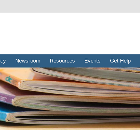
icy
Newsroom
Resources
Events
Get Help