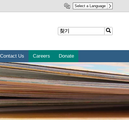
Select a Language
찾
찾
기
기
Contact Us
Careers
Donate