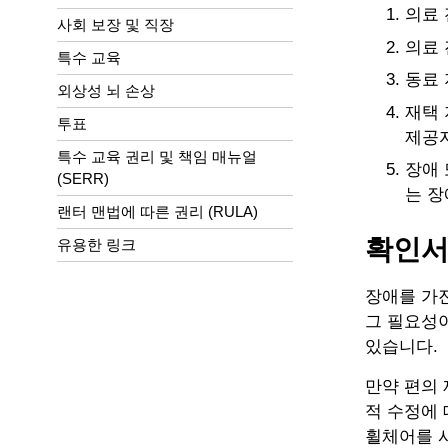
의료
사회 보장 및 직장
의료 
특수 교육
동료 
외상성 뇌 손상
재택 
투표
제공
특수 교육 권리 및 책임 매뉴얼
장애 
(SERR)
는 장
랜터 맨법에 따른 권리 (RULA)
확인서
유용한 링크
장애를 가진
그 필요성
있습니다.
만약 편의 
적 수정에 
휠체어를 