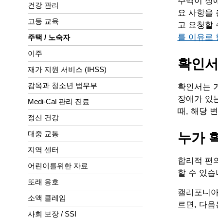
주택이 장애
건강 관리
요 사항을 
고등 교육
고 요청할 
를 이유로 
주택 / 노숙자
이주
확인서
재가 지원 서비스 (IHSS)
감옥과 청소년 법무부
확인서는 
장애가 있는
Medi-Cal 관리 진료
때, 해당 
정신 건강
대중 교통
누가 
지역 센터
합리적 편의
어린이를위한 자료
할 수 있습
또래 옹호
캘리포니아 
소액 클레임
르면, 다음
사회 보장 / SSI