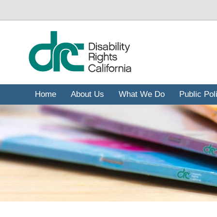
주
요
콘
텐
츠
로
건
너
Home
About Us
What We Do
Public Pol
뛰
기