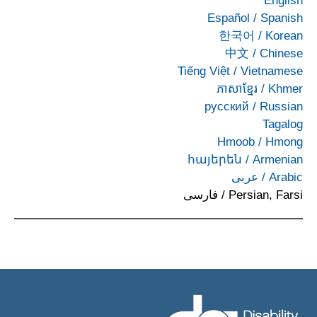
English
Español
/
Spanish
한국어
/
Korean
中文
/
Chinese
Tiếng Việt
/
Vietnamese
ភាសាខ្មែរ
/
Khmer
русский
/
Russian
Tagalog
Hmoob
/
Hmong
հայերեն
/
Armenian
Arabic
/
عربى
Persian, Farsi
/
فارسی