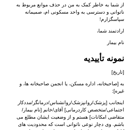
از شما به خاطر کمک به من در حذف موانع مربوط به
ناتوانی و دسترسی به واحد مسکونی ام، صمیمانه
سپاسگزارم!
ارادتمند شما،
نام بیمار
نمونه تأییدیه
[تاریخ]
به [صاحبخانه، اداره مسکن، یا انجمن صاحبخانه ها، و
غیره]:
اینجانب [پزشک/روانپزشک/روانشناس/درمانگر/مددکار
اجتماعی/متخصص کاردرمانی] آقای/خانم [نام بیمار/
متقاضی امکانات] هستم و از وضعیت ایشان مطلع می
باشم. وی دچار نوعی ناتوانی است که محدودیت های