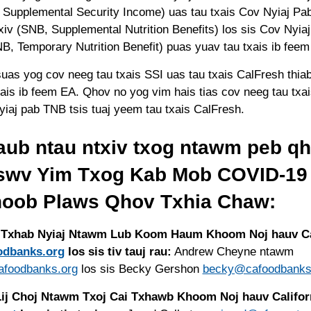
, Supplemental Security Income) uas tau txais Cov Nyiaj P
iv (SNB, Supplemental Nutrition Benefits) los sis Cov Nyi
NB, Temporary Nutrition Benefit) puas yuav tau txais ib fee
suas yog cov neeg tau txais SSI uas tau txais CalFresh thia
xais ib feem EA. Qhov no yog vim hais tias cov neeg tau txa
yiaj pab TNB tsis tuaj yeem tau txais CalFresh.
aub ntau ntxiv txog ntawm peb q
swv Yim Txog Kab Mob COVID-19
hoob Plaws Qhov Txhia Chaw:
Txhab Nyiaj Ntawm Lub Koom Haum Khoom Noj hauv Cal
dbanks.org
los sis tiv tauj rau:
Andrew Cheyne ntawm
foodbanks.org
los sis Becky Gershon
becky@cafoodbanks
ij Choj Ntawm Txoj Cai Txhawb Khoom Noj hauv Califor