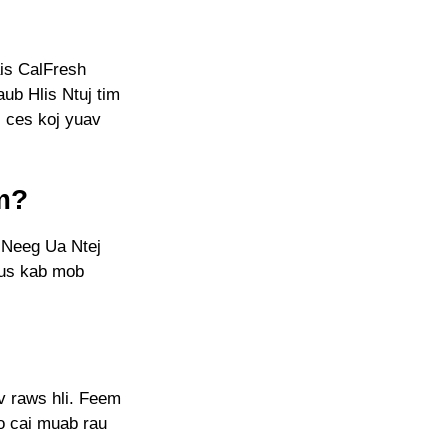
ais CalFresh
aub Hlis Ntuj tim
, ces koj yuav
m?
 Neeg Ua Ntej
 tus kab mob
v raws hli. Feem
o cai muab rau