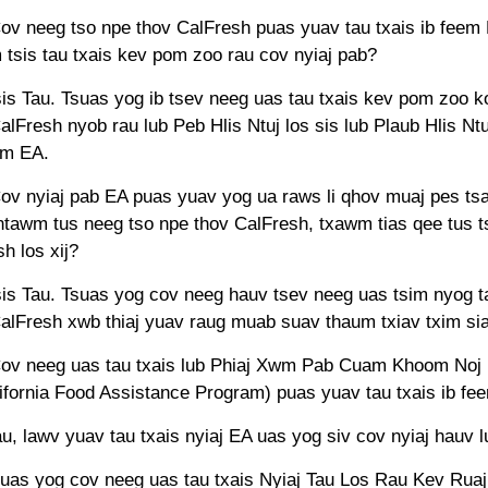
ov neeg tso npe thov CalFresh puas yuav tau txais ib feem 
 tsis tau txais kev pom zoo rau cov nyiaj pab?
sis Tau. Tsuas yog ib tsev neeg uas tau txais kev pom zoo k
alFresh nyob rau lub Peb Hlis Ntuj los sis lub Plaub Hlis Ntu
em EA.
ov nyiaj pab EA puas yuav yog ua raws li qhov muaj pes ts
ntawm tus neeg tso npe thov CalFresh, txawm tias qee tus t
h los xij?
sis Tau. Tsuas yog cov neeg hauv tsev neeg uas tsim nyog t
CalFresh xwb thiaj yuav raug muab suav thaum txiav txim si
ov neeg uas tau txais lub Phiaj Xwm Pab Cuam Khoom Noj h
ifornia Food Assistance Program) puas yuav tau txais ib f
u, lawv yuav tau txais nyiaj EA uas yog siv cov nyiaj hauv l
uas yog cov neeg uas tau txais Nyiaj Tau Los Rau Kev Rua