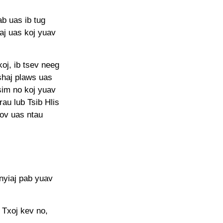
b uas ib tug
aj uas koj yuav
koj, ib tsev neeg
shaj plaws uas
sim no koj yuav
rau lub Tsib Hlis
ov uas ntau
 nyiaj pab yuav
 Txoj kev no,