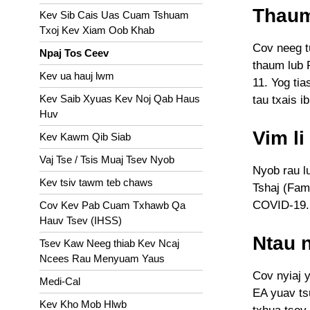
Thaum
Kev Sib Cais Uas Cuam Tshuam
Txoj Kev Xiam Oob Khab
Cov neeg t
Npaj Tos Ceev
thaum lub P
Kev ua hauj lwm
11. Yog tia
Kev Saib Xyuas Kev Noj Qab Haus
tau txais i
Huv
Vim l
Kev Kawm Qib Siab
Vaj Tse / Tsis Muaj Tsev Nyob
Nyob rau l
Kev tsiv tawm teb chaws
Tshaj (Fami
COVID-19.
Cov Kev Pab Cuam Txhawb Qa
Hauv Tsev (IHSS)
Ntau 
Tsev Kaw Neeg thiab Kev Ncaj
Ncees Rau Menyuam Yaus
Cov nyiaj 
Medi-Cal
EA yuav ts
Kev Kho Mob Hlwb