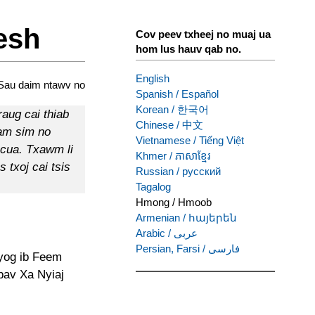
esh
Cov peev txheej no muaj ua
hom lus hauv qab no.
English
Sau daim ntawv no
Spanish
/
Español
Korean
/
한국어
aug cai thiab
Chinese
/
中文
tam sim no
Vietnamese
/
Tiếng Việt
ncua. Txawm li
Khmer
/
ភាសាខ្មែរ
s txoj cai tsis
Russian
/
русский
Tagalog
Hmong
/
Hmoob
Armenian
/
հայերեն
Arabic
/
عربى
Persian, Farsi
/
فارسی
 yog ib Feem
av Xa Nyiaj