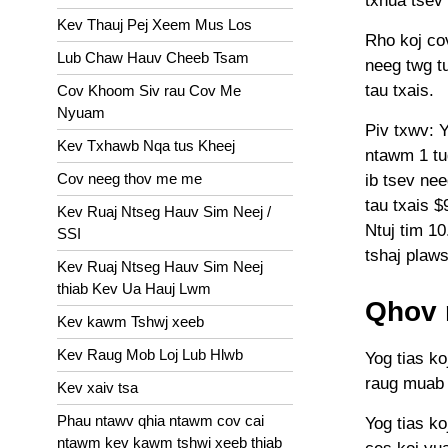
txhua tsev
Kev Thauj Pej Xeem Mus Los
Rho koj co
Lub Chaw Hauv Cheeb Tsam
neeg twg t
tau txais.
Cov Khoom Siv rau Cov Me
Nyuam
Piv txwv: Y
Kev Txhawb Nqa tus Kheej
ntawm 1 tu
Cov neeg thov me me
ib tsev ne
tau txais $
Kev Ruaj Ntseg Hauv Sim Neej /
Ntuj tim 1
SSI
tshaj plaw
Kev Ruaj Ntseg Hauv Sim Neej
thiab Kev Ua Hauj Lwm
Qhov 
Kev kawm Tshwj xeeb
Kev Raug Mob Loj Lub Hlwb
Yog tias ko
raug muab 
Kev xaiv tsa
Phau ntawv qhia ntawm cov cai
Yog tias k
ntawm kev kawm tshwj xeeb thiab