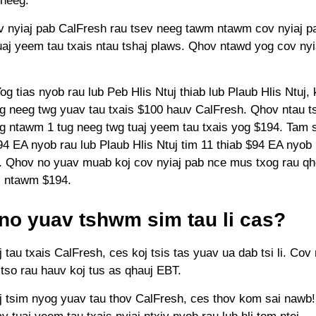
 neeg.
v nyiaj pab CalFresh rau tsev neeg tawm ntawm cov nyiaj pa
uaj yeem tau txais ntau tshaj plaws. Qhov ntawd yog cov nyi
og tias nyob rau lub Peb Hlis Ntuj thiab lub Plaub Hlis Ntuj, 
g neeg twg yuav tau txais $100 hauv CalFresh. Qhov ntau t
eg ntawm 1 tug neeg twg tuaj yeem tau txais yog $194. Tam 
94 EA nyob rau lub Plaub Hlis Ntuj tim 11 thiab $94 EA nyob 
0. Qhov no yuav muab koj cov nyiaj pab nce mus txog rau qh
s ntawm $194.
no yuav tshwm sim tau li cas?
j tau txais CalFresh, ces koj tsis tas yuav ua dab tsi li. Cov
tso rau hauv koj tus as qhauj EBT.
oj tsim nyog yuav tau thov CalFresh, ces thov kom sai nawb!