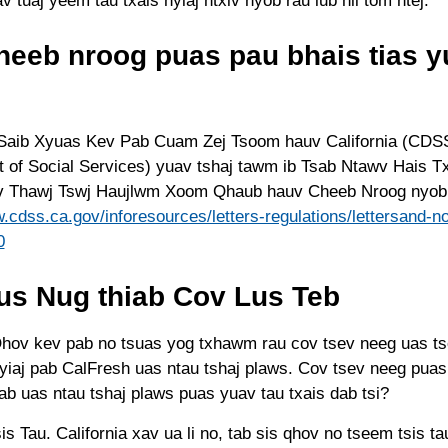
v tuaj yeem tau txais nyiaj ntxiv nyob rau lub hli tom ntej.
eeb nroog puas pau bhais tias yu
aib Xyuas Kev Pab Cuam Zej Tsoom hauv California (CDSS,
 of Social Services) yuav tshaj tawm ib Tsab Ntawv Hais T
 Thawj Tswj Haujlwm Xoom Qhaub hauv Cheeb Nroog nyob
.cdss.ca.gov/inforesources/letters-regulations/lettersand-n
0
us Nug thiab Cov Lus Teb
hov kev pab no tsuas yog txhawm rau cov tsev neeg uas ts
yiaj pab CalFresh uas ntau tshaj plaws. Cov tsev neeg puas 
ab uas ntau tshaj plaws puas yuav tau txais dab tsi?
is Tau. California xav ua li no, tab sis qhov no tseem tsis t