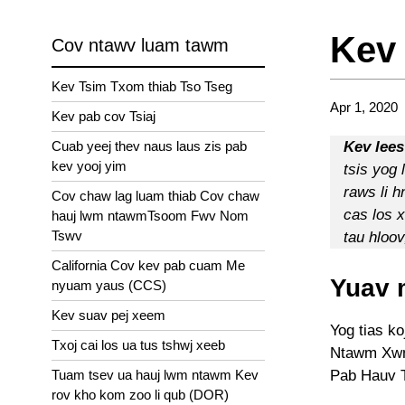
Kev
Cov ntawv luam tawm
Kev Tsim Txom thiab Tso Tseg
Apr 1, 2020
Kev pab cov Tsiaj
Cuab yeej thev naus laus zis pab
Kev lees
kev yooj yim
tsis yog 
raws li 
Cov chaw lag luam thiab Cov chaw
cas los x
hauj lwm ntawmTsoom Fwv Nom
Tswv
tau hloo
California Cov kev pab cuam Me
Yuav 
nyuam yaus (CCS)
Kev suav pej xeem
Yog tias ko
Txoj cai los ua tus tshwj xeeb
Ntawm Xwm 
Pab Hauv T
Tuam tsev ua hauj lwm ntawm Kev
rov kho kom zoo li qub (DOR)