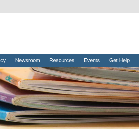
icy
Newsroom
Resources
Events
Get Help