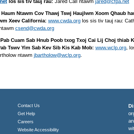
net
los sis tiv tauj rau:
Jared Call ntawm
jared@cfpa.net
 Haum Ntawm Cov Thawj Tswj Haujlwm Xoom Qhaub ha
wm Xeev California:
www.cwda.org
los sis tiv tauj rau: Ca
 ntawm
csend@cwda.org
Pab Cuam Sab Hnub Poob txog Txoj Cai Lij Choj thiab
Pab Tswv Yim Sab Kev Sib Kis Kab Mob:
www.wclp.org
, lo
artholow ntawm
jbartholow@wclp.org
.
Contact Us
Di
or
Get Help
an
Careers
wi
Website Accessibility