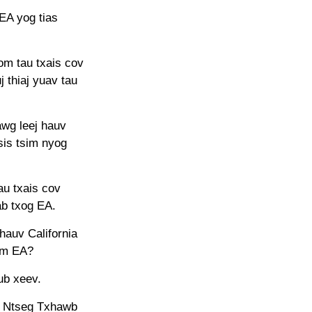
EA yog tias
om tau txais cov
j thiaj yuav tau
awg leej hauv
sis tsim nyog
au txais cov
ab txog EA.
auv California
eem EA?
ub xeev.
j Ntseg Txhawb