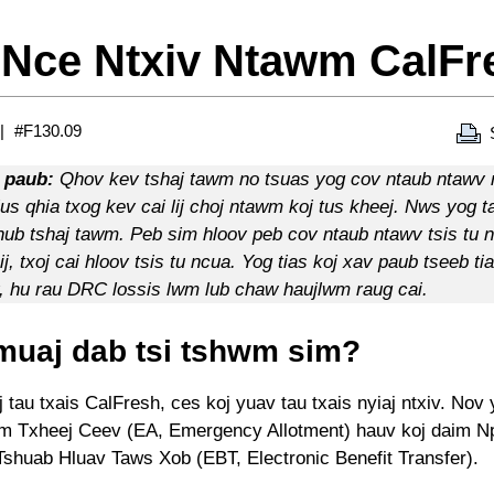
 Nce Ntxiv Ntawm CalFr
#F130.09
 paub:
Qhov kev tshaj tawm no tsuas yog cov ntaub ntawv r
lus qhia txog kev cai lij choj ntawm koj tus kheej. Nws yog 
hnub tshaj tawm. Peb sim hloov peb cov ntaub ntawv tsis tu 
ij, txoj cai hloov tsis tu ncua. Yog tias koj xav paub tseeb tia
v, hu rau DRC lossis lwm lub chaw haujlwm raug cai.
muaj dab tsi tshwm sim?
j tau txais CalFresh, ces koj yuav tau txais nyiaj ntxiv. Nov
Txheej Ceev (EA, Emergency Allotment) hauv koj daim Np
shuab Hluav Taws Xob (EBT, Electronic Benefit Transfer).