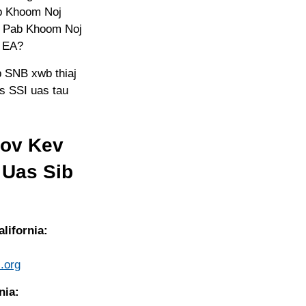
ab Khoom Noj
aj Pab Khoom Noj
m EA?
b SNB xwb thiaj
is SSI uas tau
hov Kev
 Uas Sib
ifornia:
.org
nia: