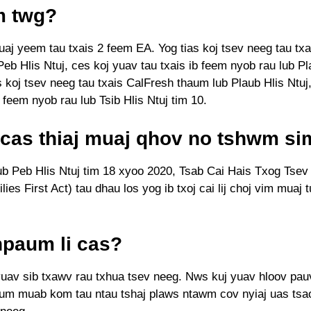
 twg?
uaj yeem tau txais 2 feem EA. Yog tias koj tsev neeg tau tx
eb Hlis Ntuj, ces koj yuav tau txais ib feem nyob rau lub Pl
s koj tsev neeg tau txais CalFresh thaum lub Plaub Hlis Ntuj
b feem nyob rau lub Tsib Hlis Ntuj tim 10.
i cas thiaj muaj qhov no tshwm si
ub Peb Hlis Ntuj tim 18 xyoo 2020, Tsab Cai Hais Txog Tsev
lies First Act) tau dhau los yog ib txoj cai lij choj vim muaj
npaum li cas?
yuav sib txawv rau txhua tsev neeg. Nws kuj yuav hloov pau
um muab kom tau ntau tshaj plaws ntawm cov nyiaj uas tsa