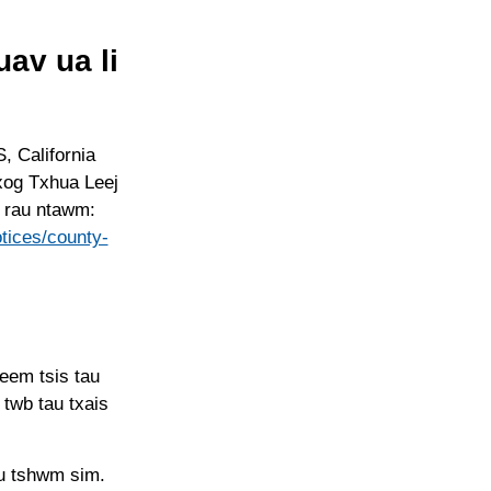
av ua li
 California
xog Txhua Leej
 rau ntawm:
otices/county-
eem tsis tau
twb tau txais
au tshwm sim.