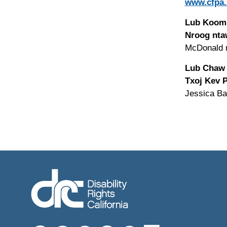
www.cfpa.
Lub Koom
Nroog nta
McDonald
Lub Chaw 
Txoj Kev 
Jessica B