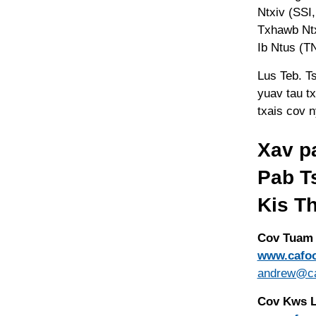
Ntxiv (SSI
Txhawb Ntx
Ib Ntus (T
Lus Teb. T
yuav tau t
txais cov n
Xav p
Pab T
Kis T
Cov Tuam 
www.cafoo
andrew@ca
Cov Kws L