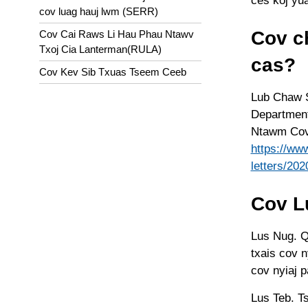
ces koj yua
cov luag hauj lwm (SERR)
Cov ch
Cov Cai Raws Li Hau Phau Ntawv
Txoj Cia Lanterman(RULA)
cas?
Cov Kev Sib Txuas Tseem Ceeb
Lub Chaw S
Department
Ntawm Cov
https://www
letters/202
Cov L
Lus Nug. Q
txais cov n
cov nyiaj p
Lus Teb. Ts