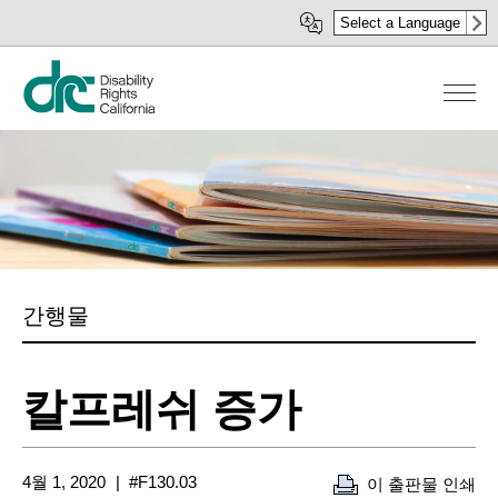
주
Select a Language
요
콘
텐
츠
로
건
너
뛰
기
간행물
칼프레쉬 증가
4월 1, 2020
#F130.03
이 출판물 인쇄