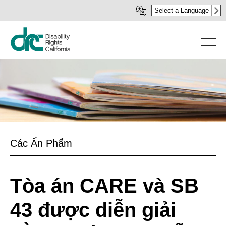
Nhảy
Select a Language
đến
nội
dung
Các Ấn Phẩm
Tòa án CARE và SB
43 được diễn giải