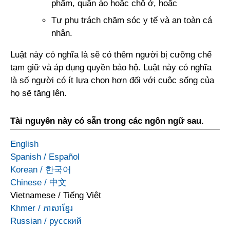
phẩm, quần áo hoặc chỗ ở, hoặc
Tự phụ trách chăm sóc y tế và an toàn cá
nhân.
Luật này có nghĩa là sẽ có thêm người bị cưỡng chế
tạm giữ và áp dụng quyền bảo hộ. Luật này có nghĩa
là số người có ít lựa chọn hơn đối với cuộc sống của
họ sẽ tăng lên.
Tài nguyên này có sẵn trong các ngôn ngữ sau.
English
Spanish
/
Español
Korean
/
한국어
Chinese
/
中文
Vietnamese
/
Tiếng Việt
Khmer
/
ភាសាខ្មែរ
Russian
/
русский