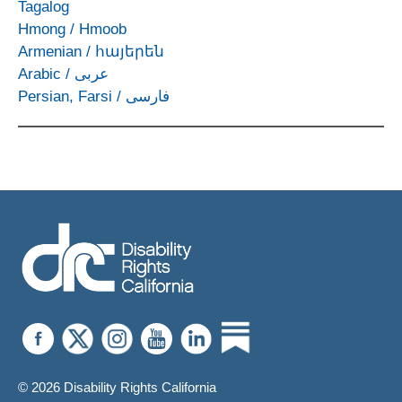
Tagalog
Hmong
/
Hmoob
Armenian
/
հայերեն
Arabic
/
عربى
Persian, Farsi
/
فارسی
© 2026 Disability Rights California