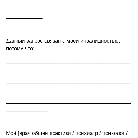
_____________________________________________
_____________
Данный запрос связан с моей инвалидностью,
потому что:
_____________________________________________
_____________
_____________________________________________
_____________
_____________________________________________
_______________
Мой [врач общей практики / психиатр / психолог /