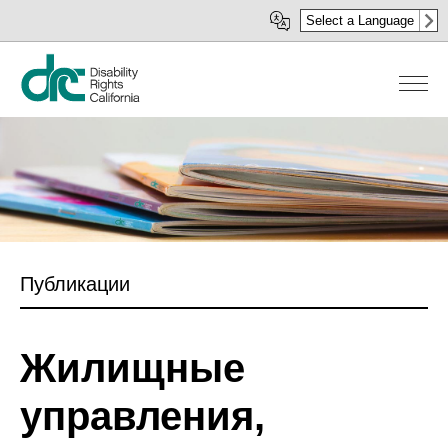
Перейти
Select a Language
к
основному
содержанию
Публикации
Жилищные
управления,