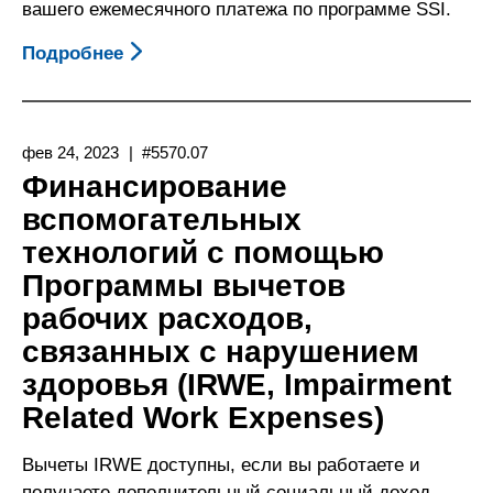
вашего ежемесячного платежа по программе SSI.
Подробнее
О
Финансирование
Для
Получения
фев 24, 2023
#5570.07
Технических
Финансирование
Средств
вспомогательных
Реабилитации
технологий с помощью
За
Счет
Программы вычетов
Вычета
рабочих расходов,
Расходов
связанных с нарушением
На
здоровья (IRWE, Impairment
Трудовую
Related Work Expenses)
Деятельность
Незрячих
Вычеты IRWE доступны, если вы работаете и
(Blind
получаете дополнительный социальный доход