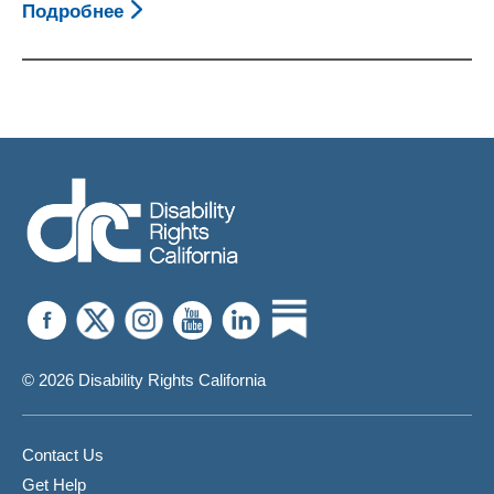
Подробнее
О
Impairment
Как
Related
Обязать
Work
Частное
Expenses)
Предприятие
Предоставить
Вспомогательные
Технологии
© 2026 Disability Rights California
Contact Us
Get Help