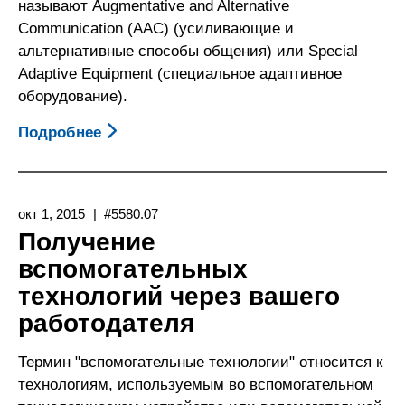
По
называют Augmentative and Alternative
Реабилитации
Communication (AAC) (усиливающие и
Калифорнии)
альтернативные способы общения) или Special
Adaptive Equipment (специальное адаптивное
оборудование).
Подробнее
О
Получение
Коммуникационных
Видов
окт 1, 2015
#5580.07
Поддержки
Получение
От
вспомогательных
Школы,
технологий через вашего
Где
Учится
работодателя
Ваш
Ребенок
Термин "вспомогательные технологии" относится к
технологиям, используемым во вспомогательном