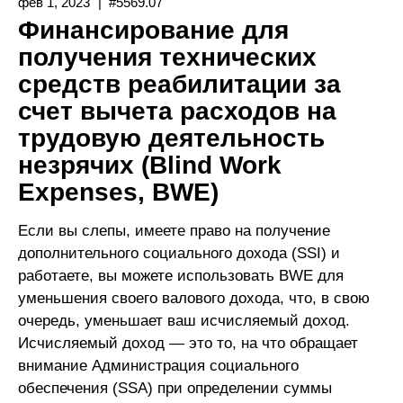
фев 1, 2023
#5569.07
Технических
Финансирование для
Средств
получения технических
Реабилитации
средств реабилитации за
По
Плану
счет вычета расходов на
Достижения
трудовую деятельность
Материальной
незрячих (Blind Work
Независимости
Expenses, BWE)
(Plan
For
Если вы слепы, имеете право на получение
Achieving
дополнительного социального дохода (SSI) и
SelfSupport,
работаете, вы можете использовать BWE для
PASS)
уменьшения своего валового дохода, что, в свою
очередь, уменьшает ваш исчисляемый доход.
Исчисляемый доход — это то, на что обращает
внимание Администрация социального
обеспечения (SSA) при определении суммы