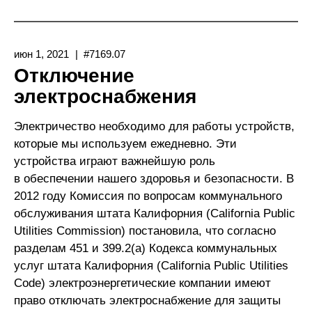
Медицинское
Оборудование
Длительного
июн 1, 2021
#7169.07
Пользования:
Отключение
Medi-
электроснабжения
Cal,
Medicare
Электричество необходимо для работы устройств,
И
которые мы используем ежедневно. Эти
Лица,
устройства играют важнейшую роль
Имеющие
в обеспечении нашего здоровья и безопасности. В
Право
2012 году Комиссия по вопросам коммунального
На
обслуживания штата Калифорния (California Public
Обслуживание
Utilities Commission) постановила, что согласно
По
разделам 451 и 399.2(a) Кодекса коммунальных
Двум
услуг штата Калифорния (California Public Utilities
Программам
Code) электроэнергетические компании имеют
право отключать электроснабжение для защиты