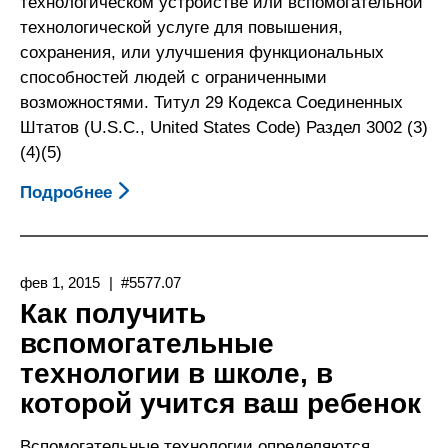
технологическом устройстве или вспомогательной
технологической услуге для повышения,
сохранения, или улучшения функциональных
способностей людей с ограниченными
возможностями. Титул 29 Кодекса Соединенных
Штатов (U.S.C., United States Code) Раздел 3002 (3)
(4)(5)
Подробнее
О
Получение
Вспомогательных
Технологий
фев 1, 2015
#5577.07
Через
Как получить
Вашего
вспомогательные
Работодателя
технологии в школе, в
которой учится ваш ребенок
Вспомогательные технологии определяются