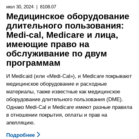
Покрытие
июл 30, 2024
8108.07
Вспомогательной
Медицинское оборудование
Роботизированной
длительного пользования:
Руки
Medi-cal, Medicare и лица,
По
Программе
имеющие право на
Medi-
обслуживание по двум
Cal
программам
И Medicaid (или «Medi-Cal»), и Medicare покрывают
медицинское оборудование и расходные
материалы, также известные как медицинское
оборудование длительного пользования (DME).
Однако Medi-Cal и Medicare имеют разные правила
в отношении покрытия, оплаты и прав на
апелляцию.
Подробнее
О