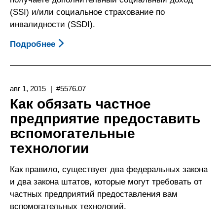
Work
(SSI) и/или социальное страхование по
Expenses,
инвалидности (SSDI).
BWE)
Подробнее
О
Финансирование
Вспомогательных
Технологий
авг 1, 2015
#5576.07
С
Как обязать частное
Помощью
предприятие предоставить
Программы
вспомогательные
Вычетов
Рабочих
технологии
Расходов,
Связанных
Как правило, существует два федеральных закона
С
и два закона штатов, которые могут требовать от
Нарушением
частных предприятий предоставления вам
Здоровья
вспомогательных технологий.
(IRWE,