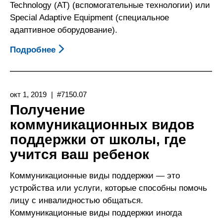
Technology (AT) (вспомогательные технологии) или
Special Adaptive Equipment (специальное
адаптивное оборудование).
Подробнее
О
Как
Получить
Коммуникационные
окт 1, 2019
#7150.07
Виды
Получение
Поддержки
коммуникационных видов
С
поддержки от школы, где
Помощью
California
учится ваш ребенок
Department
Of
Коммуникационные виды поддержки — это
Rehabilitation
устройства или услуги, которые способны помочь
(DOR)
лицу с инвалидностью общаться.
(Департамент
Коммуникационные виды поддержки иногда