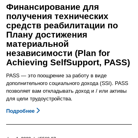
Через
Финансирование для
Департамент
получения технических
По
средств реабилитации по
Вопросам
Реабилитации
Плану достижения
Для
материальной
Лиц
независимости (Plan for
С
Achieving SelfSupport, PASS)
Ограниченными
Возможностями
PASS — это поощрение за работу в виде
дополнительного социального дохода (SSI). PASS
позволяет вам откладывать доход и / или активы
для цели трудоустройства.
Подробнее
О
Финансирование
Для
Получения