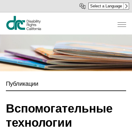
Перейти
Select a Language
к
основному
содержанию
Публикации
Вспомогательные
технологии