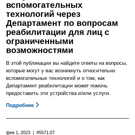
вспомогательных
Школе,
технологий через
В
Которой
Департамент по вопросам
Учится
реабилитации для лиц с
Ваш
ограниченными
Ребенок
возможностями
В этой публикации вы найдете ответы на вопросы,
которые могут у вас возникнуть относительно
вспомогательных технологий и о том, как
Департамент реабилитации может помочь
предоставить эти устройства и/или услуги.
Подробнее
О
Получение
Вспомогательных
Технологий
фев 1, 2023
#5571.07