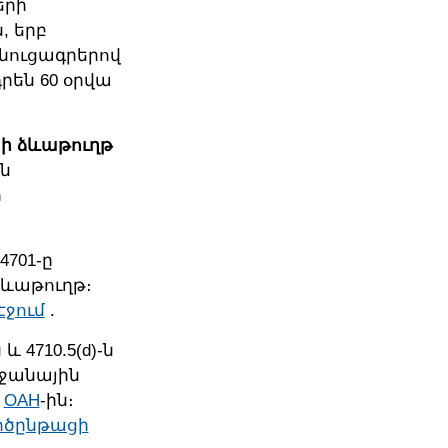
երի
, երբ
անուցագրերով
րեն 60 օրվա
ի ձևաթուղթ
ան
ի
4701-ը
ձևաթուղթ։
էջում
.
 և 4710.5(d)-ն
րջանային
և
OAH
-ին։
ործընթացի