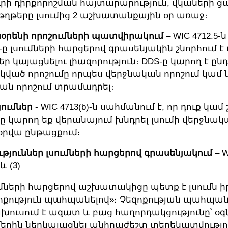
ի դիրքորոշման հայտարարություն, վկաների ցա
թերը լսումից 2 աշխատանքային օր առաջ։
նօրենի որոշումների պատվիրակում
– WIC 4712.5
S-ը լսումների հարցերով գրասենյակին շնորհում 
եր կայացնելու լիազորություն։ DDS-ը կարող է ընդ
ված որոշումը որպես վերջնական որոշում կամ 
ան որոշում տրամադրել։
ումներ
- WIC 4713(b)-ն սահմանում է, որ դուք կա
ը կարող եք վերանայում խնդրել լսումի վերջնակ
 օրվա ընթացքում։
թյուններ լսումների հարցերով գրասենյակում
– W
 և (3)
ւմների հարցերով աշխատակիցը պետք է լսումն 
զոքություն պահպանելով»։ Չեզոքության պահպան
ուսում է ազատ և բաց հաղորդակցությունը՝ օգնե
մերին ներկայացնել անհրաժեշտ տեղեկատվությո