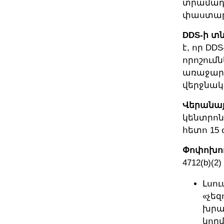
տրամադր
փաստաթղ
DDS-ի տ
է, որ DD
որոշումն
առաջարկ
վերջնակ
Վերանայ
կենտրոն
հետո 15
Փոփոխու
4712(b)(2)
Լսո
«չե
խրախ
կող