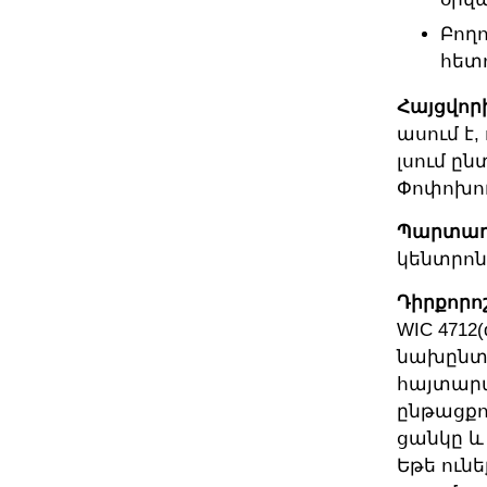
Բողո
հետո
Հայցվոր
ասում է,
լսում ըն
Փոփոխու
Պարտադի
կենտրոն
Դիրքորո
WIC 4712
նախընտր
հայտարա
ընթացքո
ցանկը և
Եթե ուն