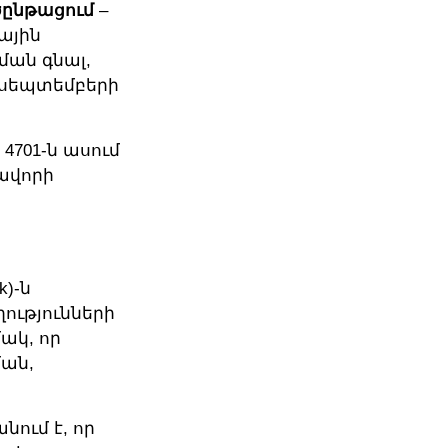
ծընթացում
–
նային
ան գնալ,
ի սեպտեմբերի
 4701-ն ասում
ավորի
k)-ն
ությունների
ակ, որ
ման,
նում է, որ