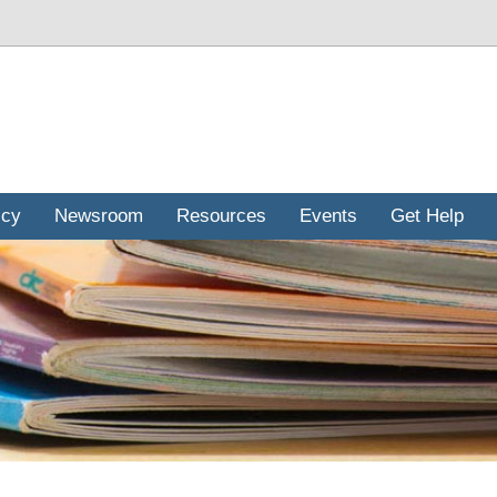
icy
Newsroom
Resources
Events
Get Help