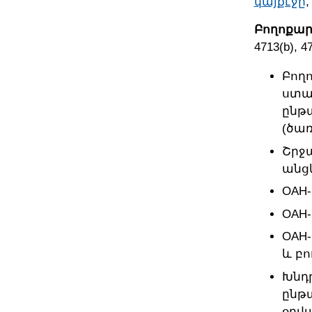
կայքէջը
Բողոքար
4713(b), 4
Բող
ստաց
ընթա
(ծառ
Շրջ
անցկ
OAH-
OAH-
OAH-
և բո
Խնդր
ընթա
օրվ