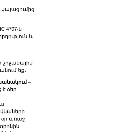
 կայացումից
IC 4707-ն
րդություն և
որ շրջանային
անում եք։
խանակում
–
 է ձեր
վա
 վկաների
 օր առաջ։
տրոնին