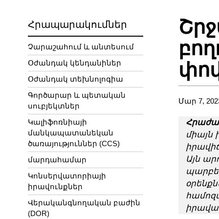
Շրջ
Հրապարակումներ
բող
Չարաշահում և անտեսում
Օժանդակ կենդանիներ
փոփ
Օժանդակ տեխնոլոգիա
Գործարար և պետական
Մար 7, 202
սուբյեկտներ
Կալիֆոռնիայի
Հրաժա
մանկապատանեկան
միայն 
ծառայություններ (CCS)
իրավիճ
Այն ար
մարդահամար
պարբեր
Կոնսերվատորիայի
օրենքն
իրավունքներ
համոզվ
Վերականգնողական բաժին
իրավա
(DOR)