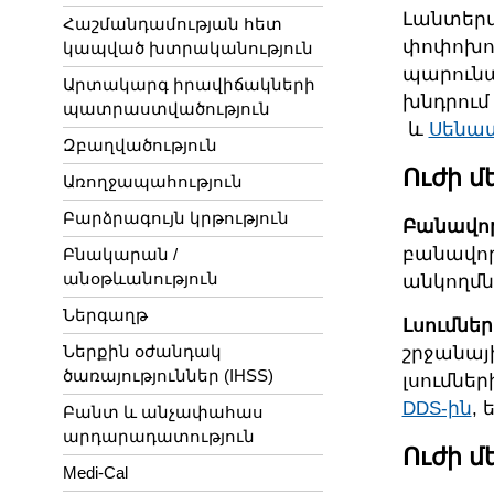
Լանտերմ
Հաշմանդամության հետ
փոփոխութ
կապված խտրականություն
պարունա
Արտակարգ իրավիճակների
խնդրում
պատրաստվածություն
և
Սենատի
Զբաղվածություն
Ուժի մ
Առողջապահություն
Բարձրագույն կրթություն
Բանավոր
բանավոր
Բնակարան /
անօթևանություն
անկողմն
Ներգաղթ
Լսումնե
Ներքին օժանդակ
շրջանայ
ծառայություններ (IHSS)
լսումներ
DDS-ին
, 
Բանտ և անչափահաս
արդարադատություն
Ուժի մ
Medi-Cal