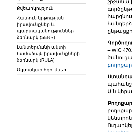
շրջանայ
Քվեարկություն
գործընթ
հարցնու
Հատուկ կրթության
հանդերձ
իրավունքներ և
պարտականություններ
ընթացքո
ձեռնարկ (SERR)
Գործողո
Լանտերմանի ակտի
– WIC 47
համաձայն իրավունքների
ծանուցա
ձեռնարկ (RULA)
բողոքար
Օգտակար հղումներ
Ստանդար
պահանջո
Այն կհ
Բողոքար
բողոքարկ
կենտրոն
Ուղարկե