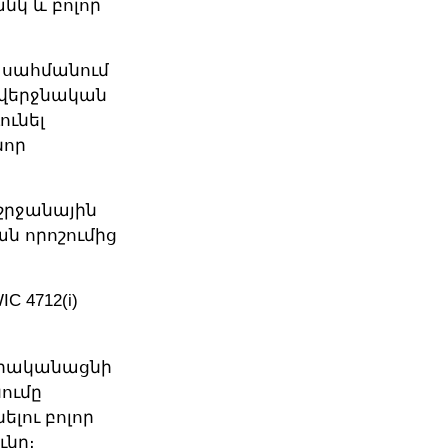
նկ և բոլոր
-ն սահմանում
է վերջնական
ունել
նոր
մ շրջանային
ան որոշումից
IC 4712(i)
իրականացնի
ումը
լու բոլոր
ւնը։