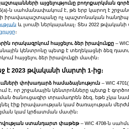
շտպանների այցելությունը բողոքարկման գոր
.5(a)-ն սահմանափակում է, թե երբ կարող է շրջա
նի իրավապաշտպանը ոչ պաշտոնական հանդիպմ
ության
և լսումի ներկայանալ։ Տես 2022 թվական
ցույցը
։
ին որակազրկում հայցելու ձեր իրավունքը
– WIC
րջանային կենտրոնը պետք է տեղեկացնի ձեզ դատ
ում հայցելու ձեր իրավունքի մասին։
եջ է 2023 թվականի մարտի 1-ից։
շումների փոխադարձ համաձայնություն
– WIC 4701(
մ է, որ շրջանային կենտրոնները պետք է գործող
ման ծանուցագիր տրամադրեն ձեզ, եթե չկա նամ
նել էիք իրավասության կամ ծառայության մերժ
ման կամ կրճատման մասին։
տվության ստանդարտ փաթեթ
– WIC 4708-ն սահմա