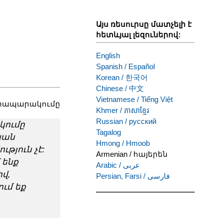
Այս ռեսուրսը մատչելի է
հետևյալ լեզուներով:
English
Spanish
/
Español
Korean
/
한국어
Chinese
/
中文
Vietnamese
/
Tiếng Việt
հրապարակումը
Khmer
/
ភាសាខ្មែរ
Russian
/
русский
կումը
Tagalog
կան
Hmong
/
Hmoob
յուն չէ:
Armenian
/
հայերեն
 ենք
Arabic
/
عربى
վ,
Persian, Farsi
/
فارسی
ւմ եք