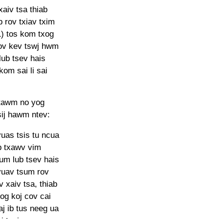
xaiv tsa thiab
 rov txiav txim
(1) tos kom txog
hov kev tswj hwm
 lub tsev hais
om sai li sai
 ntawm no yog
sij hawm ntev:
as tsis tu ncua
b txawv vim
um lub tsev hais
yuav tsum rov
 xaiv tsa, thiab
og koj cov cai
j ib tus neeg ua