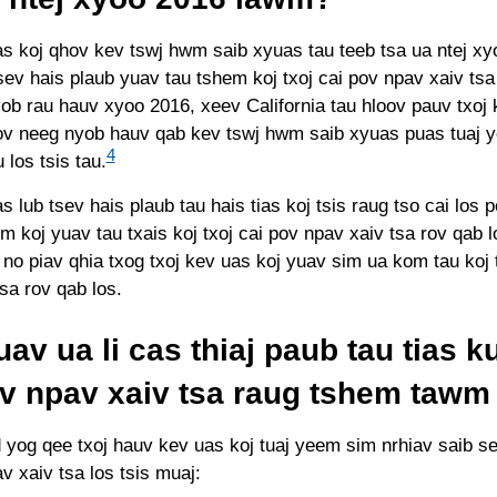
as koj qhov kev tswj hwm saib xyuas tau teeb tsa ua ntej xy
ev hais plaub yuav tau tshem koj txoj cai pov npav xaiv tsa r
ob rau hauv xyoo 2016, xeev California tau hloov pauv txoj 
ov neeg nyob hauv qab kev tswj hwm saib xyuas puas tuaj 
4
 los tsis tau.
as lub tsev hais plaub tau hais tias koj tsis raug tso cai los 
um koj yuav tau txais koj txoj cai pov npav xaiv tsa rov qab
no piav qhia txog txoj kev uas koj yuav sim ua kom tau koj 
sa rov qab los.
av ua li cas thiaj paub tau tias k
ov npav xaiv tsa raug tshem taw
yog qee txoj hauv kev uas koj tuaj yeem sim nrhiav saib s
v xaiv tsa los tsis muaj: