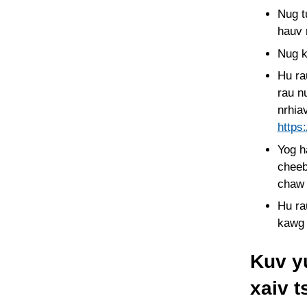
Nug t
hauv 
Nug k
Hu ra
rau n
nrhia
https
Yog h
cheeb
chaw 
Hu ra
kawg 
Kuv yu
xaiv t