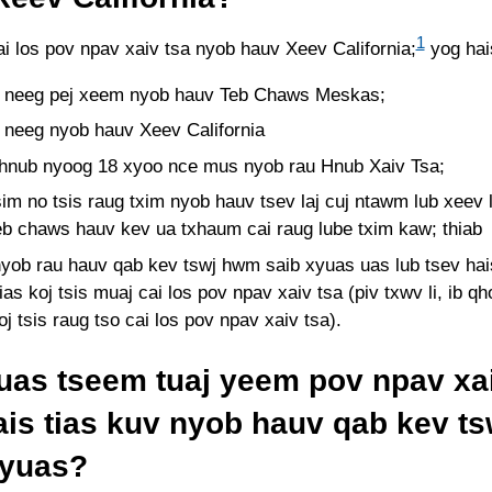
1
i los pov npav xaiv tsa nyob hauv Xeev California;
yog hais
g neeg pej xeem nyob hauv Teb Chaws Meskas;
g neeg nyob hauv Xeev California
hnub nyoog 18 xyoo nce mus nyob rau Hnub Xaiv Tsa;
im no tsis raug txim nyob hauv tsev laj cuj ntawm lub xeev
eb chaws hauv kev ua txhaum cai raug lube txim kaw; thiab
nyob rau hauv qab kev tswj hwm saib xyuas uas lub tsev hais
ias koj tsis muaj cai los pov npav xaiv tsa (piv txwv li, ib q
j tsis raug tso cai los pov npav xaiv tsa).
uas tseem tuaj yeem pov npav xai
ais tias kuv nyob hauv qab kev t
xyuas?