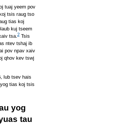
oj tuaj yeem pov
koj tsis raug tso
aug tias koj
plaub kuj tseem
2
aiv tsa.
Tsis
s ntev tshaj ib
cai pov npav xaiv
j qhov kev tswj
, lub tsev hais
og tias koj tsis
tau yog
yuas tau