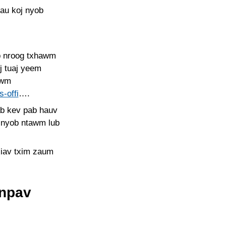
rau koj nyob
ub nroog txhawm
j tuaj yeem
awm
-offi
….
ab kev pab hauv
s nyob ntawm lub
xiav txim zaum
 npav