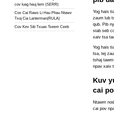
cov luag hauj lwm (SERR)
Yog hais ti
Cov Cai Raws Li Hau Phau Ntawv
zaum lub ts
Txoj Cia Lanterman(RULA)
qub. Pib ny
Cov Kev Sib Txuas Tseem Ceeb
siab seb c
xaiv tsa tau
Yog hais ti
tsa, tej za
tshaj tawm 
npav xaiv t
Kuv yu
cai p
Ntawm nod 
cai pov npa