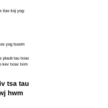
 tias koj yog:
 los yog tsoom
 plaub tau txiav
ho kev txiav txim
v tsa tau
swj hwm