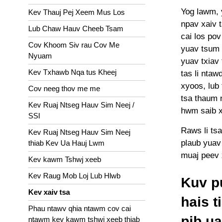
Yog lawm, 
Kev Thauj Pej Xeem Mus Los
npav xaiv t
Lub Chaw Hauv Cheeb Tsam
cai los pov
Cov Khoom Siv rau Cov Me
yuav tsum 
Nyuam
yuav txiav 
Kev Txhawb Nqa tus Kheej
tas li ntaw
xyoos, lub 
Cov neeg thov me me
tsa thaum 
Kev Ruaj Ntseg Hauv Sim Neej /
hwm saib 
SSI
Raws li tsa
Kev Ruaj Ntseg Hauv Sim Neej
plaub yuav 
thiab Kev Ua Hauj Lwm
muaj peev 
Kev kawm Tshwj xeeb
Kev Raug Mob Loj Lub Hlwb
Kuv p
Kev xaiv tsa
hais 
Phau ntawv qhia ntawm cov cai
pib u
ntawm kev kawm tshwj xeeb thiab