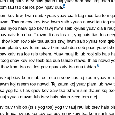
lwm tuaj hauv tsev hais plaub tuaj yuav xam phaj koj thiab k
5
kom tau tso cai los pov npav dua.
om kev tswj hwm saib xyuas yuav cia li tag mus tau tom qa
awm. Thaum cov kev tswj hwm saib xyuas ntawd tau tag mu
uas nyob hauv qab kev tswj hwm saib xyuas yuav cia li raug 
pav xaiv tsa dua. Txawm li cas los xij, yog hais tias tus ne
 thov kom rov xaiv tsa ua tus tswj hwm saib xyuas tom qab 
hais plaub yuav tsum txiav txim siab dua seb puas yuav ts
pav xaiv tsa los tsis tshem. Yuav muaj ib lub rooj sib hais h
 txog qhov kev rov teeb tsa dua tshiab ntawd, thiab ntawd yo
6
thov kom tso cai los pov npav xaiv tsa dua tshiab.
as koj txiav txim siab tos, nco ntsoov tias tej zaum yuav mu
hawm koj tseem tos ntawd. Tej zaum koj yuav plam lub hwv 
tsa yog hais tias qhov kev xaiv tsa tshwm sim thaum koj ts
huaj xyuas ntawm lub tsev hais plaub zeeg tom ntej.
v xaiv thib ob (tsis yog tos) yog tiv tauj rau lub tsev hais 
v tshuaj xyuas koj cov cai pov npav xaiv tsa kom sai li sai 