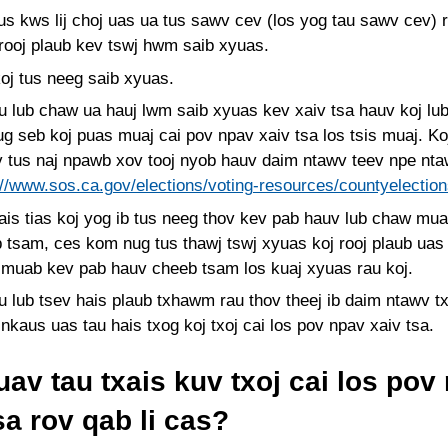
us kws lij choj uas ua tus sawv cev (los yog tau sawv cev) 
rooj plaub kev tswj hwm saib xyuas.
oj tus neeg saib xyuas.
u lub chaw ua hauj lwm saib xyuas kev xaiv tsa hauv koj l
ug seb koj puas muaj cai pov npav xaiv tsa los tsis muaj. Ko
v tus naj npawb xov tooj nyob hauv daim ntawv teev npe nt
://www.sos.ca.gov/elections/voting-resources/countyelections
ais tias koj yog ib tus neeg thov kev pab hauv lub chaw mu
 tsam, ces kom nug tus thawj tswj xyuas koj rooj plaub ua
muab kev pab hauv cheeb tsam los kuaj xyuas rau koj.
u lub tsev hais plaub txhawm rau thov theej ib daim ntawv t
nkaus uas tau hais txog koj txoj cai los pov npav xaiv tsa.
av tau txais kuv txoj cai los pov
sa rov qab li cas?