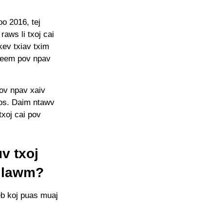
oo 2016, tej
aws li txoj cai
kev txiav txim
yeem pov npav
pov npav xaiv
 los. Daim ntawv
txoj cai pov
uv txoj
m lawm?
eb koj puas muaj