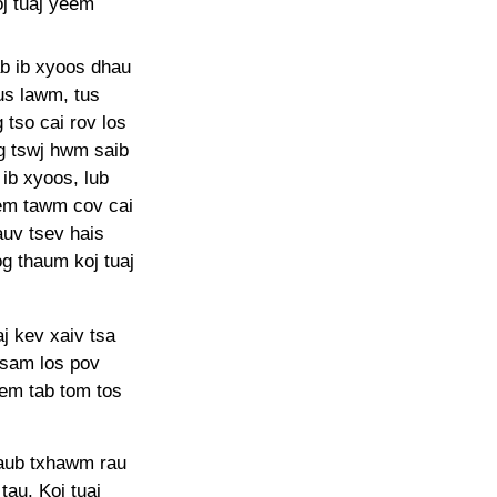
oj tuaj yeem
b ib xyoos dhau
s lawm, tus
tso cai rov los
eg tswj hwm saib
ib xyoos, lub
hem tawm cov cai
auv tsev hais
g thaum koj tuaj
aj kev xaiv tsa
tsam los pov
eem tab tom tos
plaub txhawm rau
tau. Koj tuaj