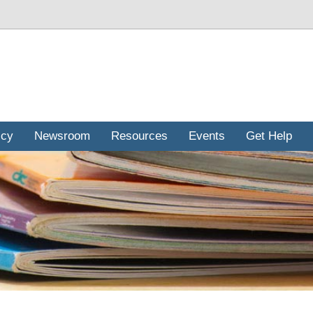
icy
Newsroom
Resources
Events
Get Help