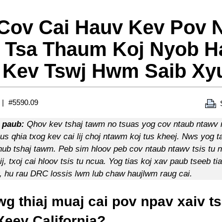
 Cov Cai Hauv Kev Pov 
v Tsa Thaum Koj Nyob H
 Kev Tswj Hwm Saib Xy
#5590.09
 paub:
Qhov kev tshaj tawm no tsuas yog cov ntaub ntawv r
lus qhia txog kev cai lij choj ntawm koj tus kheej. Nws yog 
hnub tshaj tawm. Peb sim hloov peb cov ntaub ntawv tsis tu 
ij, txoj cai hloov tsis tu ncua. Yog tias koj xav paub tseeb tia
v, hu rau DRC lossis lwm lub chaw haujlwm raug cai.
wg thiaj muaj cai pov npav xaiv t
Xeev California?