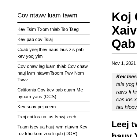
Koj
Cov ntawv luam tawm
Xai
Kev Tsim Txom thiab Tso Tseg
Kev pab cov Tsiaj
Qab
Cuab yeej thev naus laus zis pab
kev yooj yim
Nov 1, 2021
Cov chaw lag luam thiab Cov chaw
hauj lwm ntawmTsoom Fwv Nom
Kev lees
Tswv
tsis yog 
California Cov kev pab cuam Me
raws li 
nyuam yaus (CCS)
cas los x
Kev suav pej xeem
tau hloo
Txoj cai los ua tus tshwj xeeb
Leej t
Tuam tsev ua hauj lwm ntawm Kev
rov kho kom zoo li qub (DOR)
hauv 