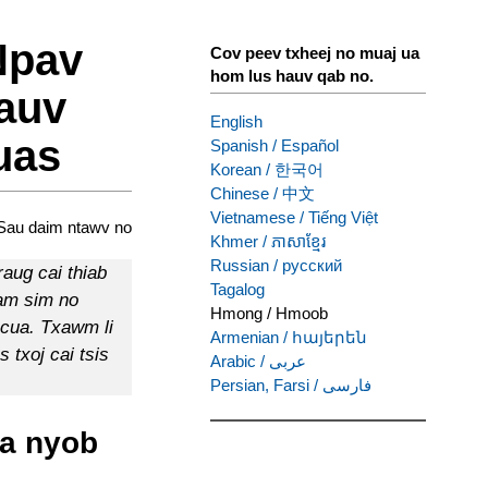
Npav
Cov peev txheej no muaj ua
hom lus hauv qab no.
auv
English
uas
Spanish
/
Español
Korean
/
한국어
Chinese
/
中文
Vietnamese
/
Tiếng Việt
Sau daim ntawv no
Khmer
/
ភាសាខ្មែរ
Russian
/
русский
aug cai thiab
Tagalog
tam sim no
Hmong
/
Hmoob
ncua. Txawm li
Armenian
/
հայերեն
s txoj cai tsis
Arabic
/
عربى
Persian, Farsi
/
فارسی
sa nyob