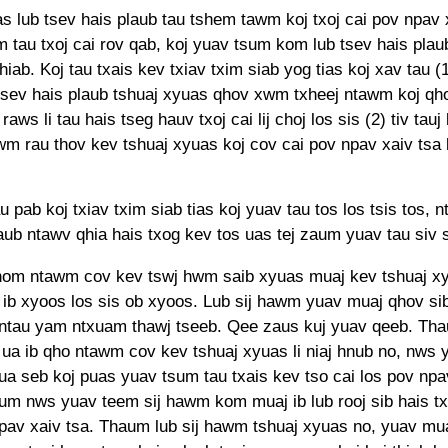
as lub tsev hais plaub tau tshem tawm koj txoj cai pov npav 
 tau txoj cai rov qab, koj yuav tsum kom lub tsev hais plaub
hiab. Koj tau txais kev txiav txim siab yog tias koj xav tau 
tsev hais plaub tshuaj xyuas qhov xwm txheej ntawm koj q
aws li tau hais tseg hauv txoj cai lij choj los sis (2) tiv tauj
m rau thov kev tshuaj xyuas koj cov cai pov npav xaiv tsa k
pab koj txiav txim siab tias koj yuav tau tos los tsis tos,
aub ntawv qhia hais txog kev tos uas tej zaum yuav tau siv 
om ntawm cov kev tswj hwm saib xyuas muaj kev tshuaj xyu
 ib xyoos los sis ob xyoos. Lub sij hawm yuav muaj qhov si
ntau yam ntxuam thawj tseeb. Qee zaus kuj yuav qeeb. Tha
 ua ib qho ntawm cov kev tshuaj xyuas li niaj hnub no, nws 
ua seb koj puas yuav tsum tau txais kev tso cai los pov npav
aum nws yuav teem sij hawm kom muaj ib lub rooj sib hais tx
pav xaiv tsa. Thaum lub sij hawm tshuaj xyuas no, yuav mua