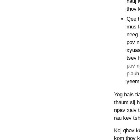
hauj 
thov 
Qee h
mus l
neeg 
pov n
xyuas
tsev 
pov n
plaub
yeem 
Yog hais ti
thaum sij 
npav xaiv 
rau kev ts
Koj qhov ke
kom thov ke