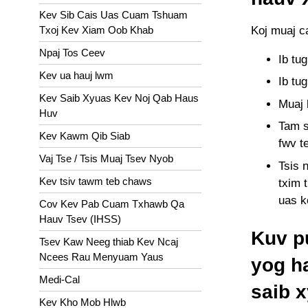
Kev Sib Cais Uas Cuam Tshuam
Koj muaj ca
Txoj Kev Xiam Oob Khab
Npaj Tos Ceev
Ib tu
Kev ua hauj lwm
Ib tu
Kev Saib Xyuas Kev Noj Qab Haus
Muaj 
Huv
Tam s
Kev Kawm Qib Siab
fwv t
Vaj Tse / Tsis Muaj Tsev Nyob
Tsis 
Kev tsiv tawm teb chaws
txim t
uas ko
Cov Kev Pab Cuam Txhawb Qa
Hauv Tsev (IHSS)
Kuv p
Tsev Kaw Neeg thiab Kev Ncaj
Ncees Rau Menyuam Yaus
yog h
Medi-Cal
saib 
Kev Kho Mob Hlwb