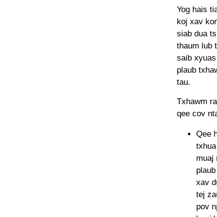
Yog hais ti
koj xav kom
siab dua ts
thaum lub 
saib xyuas r
plaub txhaw
tau.
Txhawm rau 
qee cov nt
Qee h
txhua
muaj 
plaub
xav d
tej z
pov n