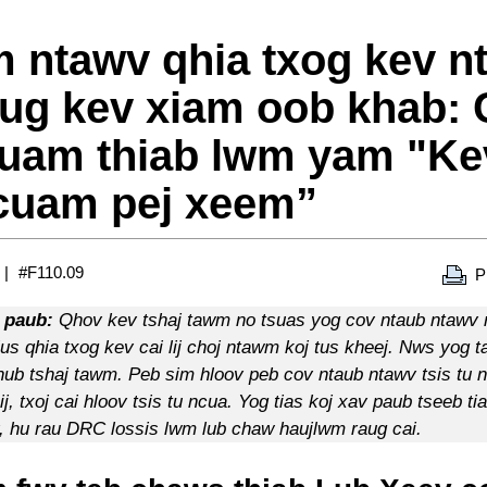
 ntawv qhia txog kev n
ug kev xiam oob khab:
luam thiab lwm yam "Ke
cuam pej xeem”
#F110.09
P
 paub:
Qhov kev tshaj tawm no tsuas yog cov ntaub ntawv r
lus qhia txog kev cai lij choj ntawm koj tus kheej. Nws yog 
hnub tshaj tawm. Peb sim hloov peb cov ntaub ntawv tsis tu 
ij, txoj cai hloov tsis tu ncua. Yog tias koj xav paub tseeb tia
v, hu rau DRC lossis lwm lub chaw haujlwm raug cai.