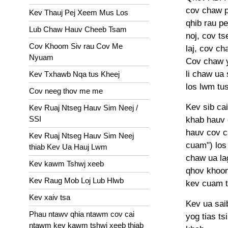
cov chaw p
Kev Thauj Pej Xeem Mus Los
qhib rau p
Lub Chaw Hauv Cheeb Tsam
noj, cov t
Cov Khoom Siv rau Cov Me
laj, cov c
Nyuam
Cov chaw y
li chaw ua
Kev Txhawb Nqa tus Kheej
los lwm tus
Cov neeg thov me me
Kev sib cai
Kev Ruaj Ntseg Hauv Sim Neej /
SSI
khab hauv 
hauv cov ca
Kev Ruaj Ntseg Hauv Sim Neej
cuam") los
thiab Kev Ua Hauj Lwm
chaw ua la
Kev kawm Tshwj xeeb
qhov khoom
Kev Raug Mob Loj Lub Hlwb
kev cuam t
Kev xaiv tsa
Kev ua sai
Phau ntawv qhia ntawm cov cai
yog tias t
ntawm kev kawm tshwj xeeb thiab