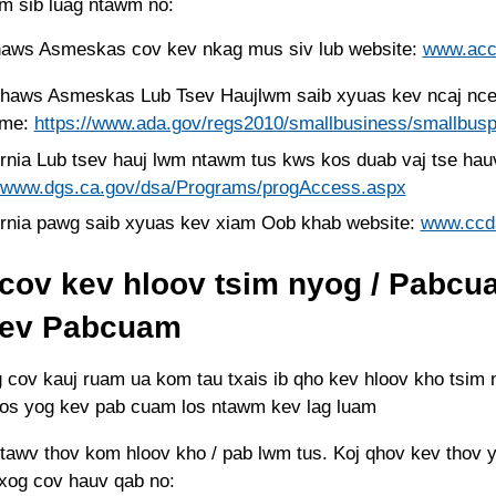
am sib luag ntawm no:
aws Asmeskas cov kev nkag mus siv lub website:
www.acc
haws Asmeskas Lub Tsev Haujlwm saib xyuas kev ncaj nce
 me:
https://www.ada.gov/regs2010/smallbusiness/smallbus
ornia Lub tsev hauj lwm ntawm tus kws kos duab vaj tse hau
//www.dgs.ca.gov/dsa/Programs/progAccess.aspx
ornia pawg saib xyuas kev xiam Oob khab website:
www.ccd
cov kev hloov tsim nyog / Pabcu
ev Pabcuam
 cov kauj ruam ua kom tau txais ib qho kev hloov kho tsim 
os yog kev pab cuam los ntawm kev lag luam
tawv thov kom hloov kho / pab lwm tus. Koj qhov kev thov 
txog cov hauv qab no: