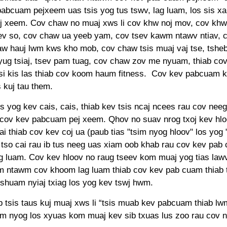
abcuam pejxeem uas tsis yog tus tswv, lag luam, los sis x
ej xeem. Cov chaw no muaj xws li cov khw noj mov, cov k
sev so, cov chaw ua yeeb yam, cov tsev kawm ntawv ntiav, 
haw hauj lwm kws kho mob, cov chaw tsis muaj vaj tse, tsheb
ug tsiaj, tsev pam tuag, cov chaw zov me nyuam, thiab co
 si kis las thiab cov koom haum fitness. Cov kev pabcuam 
 kuj tau them.
s yog kev cais, cais, thiab kev tsis ncaj ncees rau cov nee
cov kev pabcuam pej xeem. Qhov no suav nrog txoj kev hloo
i thiab cov kev coj ua (paub tias "tsim nyog hloov" los yog
 tso cai rau ib tus neeg uas xiam oob khab rau cov kev pab
g luam. Cov kev hloov no raug tseev kom muaj yog tias lawv
 ntawm cov khoom lag luam thiab cov kev pab cuam thiab t
shuam nyiaj txiag los yog kev tswj hwm.
b tsis taus kuj muaj xws li “tsis muab kev pabcuam thiab l
sim nyog los xyuas kom muaj kev sib txuas lus zoo rau cov 