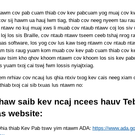
tawm cov pab cuam thiab cov kev pabcuam yog muaj cov kws
cov sij hawm ua hauj lwm tiag, thiab cov neeg nyeem tau ra
ntawv no kuj muaj xws li muab cov ntaub ntawv coj los siv 
oj los sis Braille, cov ntaub ntawv tseem ceeb tshaj nrog r
as software, los yog cov lus kaw tseg ntawm cov ntaub nt
am tsis raug yuam kom muab cov kev pab cuam thiab cov 
uav tsim kho qhov khoom ntawm cov khoom los sis kev pa
 yuam txoj cai tswj fwm lossis nyiajtxiag.
eem nrhiav cov ncauj lus qhia ntxiv txog kev cais neeg xiam
thiab txoj cai sib txuas lus ntawm no:
haw saib kev ncaj ncees hauv T
s website:
hia thiab Kev Pab tswv yim ntawm ADA:
https://www.ada.go