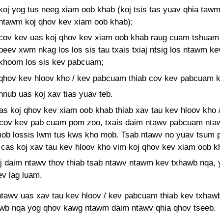
koj yog tus neeg xiam oob khab (koj tsis tas yuav qhia tawm
ntawm koj qhov kev xiam oob khab);
cov kev uas koj qhov kev xiam oob khab raug cuam tshuam
peev xwm nkag los los sis tau txais txiaj ntsig los ntawm k
khoom los sis kev pabcuam;
qhov kev hloov kho / kev pabcuam thiab cov kev pabcuam ko
hnub uas koj xav tias yuav teb.
ias koj qhov kev xiam oob khab thiab xav tau kev hloov kho 
 cov kev pab cuam pom zoo, txais daim ntawv pabcuam nta
ob lossis lwm tus kws kho mob. Tsab ntawv no yuav tsum p
i cas koj xav tau kev hloov kho vim koj qhov kev xiam oob k
j daim ntawv thov thiab tsab ntawv ntawm kev txhawb nqa, y
ev lag luam.
tawv uas xav tau kev hloov / kev pabcuam thiab kev txhawb
wb nqa yog qhov kawg ntawm daim ntawv qhia qhov tseeb.