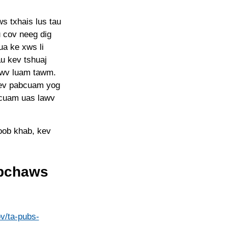
 txhais lus tau
u cov neeg dig
ua ke xws li
au kev tshuaj
awv luam tawm.
kev pabcuam yog
bcuam uas lawv
 oob khab, kev
ebchaws
v/ta-pubs-