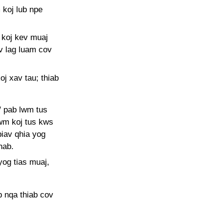
 koj lub npe
 koj kev muaj
ev lag luam cov
j xav tau; thiab
/ pab lwm tus
wm koj tus kws
iav qhia yog
hab.
og tias muaj,
 nqa thiab cov