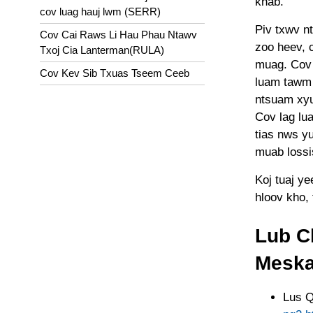
khab.
cov luag hauj lwm (SERR)
Piv txwv n
Cov Cai Raws Li Hau Phau Ntawv
zoo heev, 
Txoj Cia Lanterman(RULA)
muag. Cov 
Cov Kev Sib Txuas Tseem Ceeb
luam tawm l
ntsuam xyu
Cov lag lu
tias nws y
muab lossis
Koj tuaj y
hloov kho, 
Lub C
Meska
Lus Q