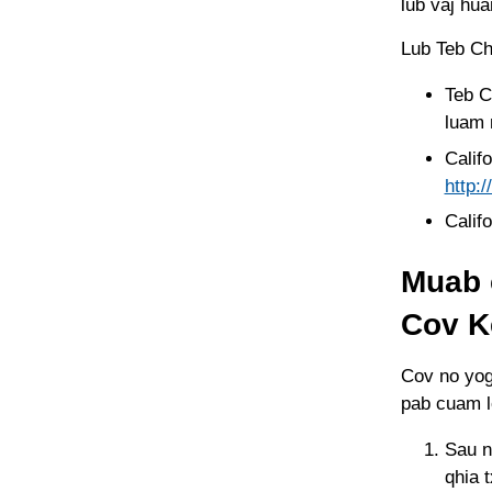
lub vaj hu
Lub Teb Ch
Teb C
luam
Calif
http:
Calif
Muab 
Cov K
Cov no yog
pab cuam l
Sau n
qhia 