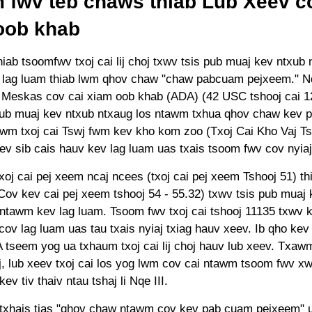
 fwv teb chaws thiab Lub Xeev c
oob khab
iab tsoomfwv txoj cai lij choj txwv tsis pub muaj kev ntxub 
lag luam thiab lwm qhov chaw "chaw pabcuam pejxeem." Nq
Meskas cov cai xiam oob khab (ADA) (42 USC tshooj cai 1
pub muaj kev ntxub ntxaug los ntawm txhua qhov chaw kev 
awm txoj cai Tswj fwm kev kho kom zoo (Txoj Cai Kho Vaj Tse
ev sib cais hauv kev lag luam uas txais tsoom fwv cov nyiaj
txoj cai pej xeem ncaj ncees (txoj cai pej xeem Tshooj 51) t
Cov kev cai pej xeem tshooj 54 - 55.32) txwv tsis pub muaj 
 ntawm kev lag luam. Tsoom fwv txoj cai tshooj 11135 txwv 
cov lag luam uas tau txais nyiaj txiag hauv xeev. Ib qho ke
seem yog ua txhaum txoj cai lij choj hauv lub xeev. Txawm l
j, lub xeev txoj cai los yog lwm cov cai ntawm tsoom fwv xws
ev tiv thaiv ntau tshaj li Nqe III.
xhais tias "qhov chaw ntawm cov kev pab cuam pejxeem" ua