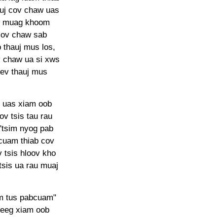
auj cov chaw uas
hw muag khoom
cov chaw sab
 thauj mus los,
v chaw ua si xws
kev thauj mus
g uas xiam oob
v tsis tau rau
 "tsim nyog pab
 cuam thiab cov
 tsis hloov kho
sis ua rau muaj
wm tus pabcuam"
neeg xiam oob