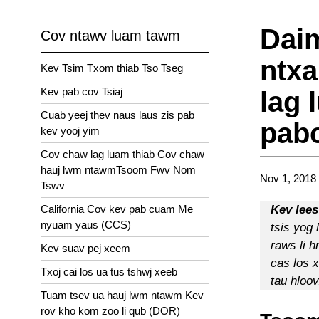
Daim
Cov ntawv luam tawm
ntxa
Kev Tsim Txom thiab Tso Tseg
Kev pab cov Tsiaj
lag 
Cuab yeej thev naus laus zis pab
pab
kev yooj yim
Cov chaw lag luam thiab Cov chaw
hauj lwm ntawmTsoom Fwv Nom
Nov 1, 2018
Tswv
California Cov kev pab cuam Me
Kev lees
nyuam yaus (CCS)
tsis yog 
raws li 
Kev suav pej xeem
cas los x
Txoj cai los ua tus tshwj xeeb
tau hloo
Tuam tsev ua hauj lwm ntawm Kev
rov kho kom zoo li qub (DOR)