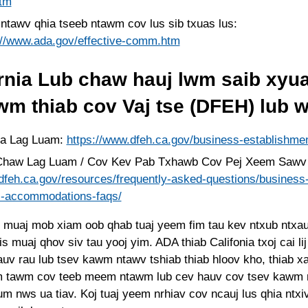
tm
ntawv qhia tseeb ntawm cov lus sib txuas lus:
://www.ada.gov/effective-comm.htm
ornia Lub chaw hauj lwm saib xyu
wm thiab cov Vaj tse (DFEH) lub w
ua Lag Luam:
https://www.dfeh.ca.gov/business-establishme
haw Lag Luam / Cov Kev Pab Txhawb Cov Pej Xeem Sawv
feh.ca.gov/resources/frequently-asked-questions/business
c-accommodations-faqs/
g muaj mob xiam oob qhab tuaj yeem fim tau kev ntxub ntxau
is muaj qhov siv tau yooj yim. ADA thiab Califonia txoj cai l
auv rau lub tsev kawm ntawv tshiab thiab hloov kho, thiab x
m tawm cov teeb meem ntawm lub cev hauv cov tsev kawm 
m nws ua tiav. Koj tuaj yeem nrhiav cov ncauj lus qhia ntxi