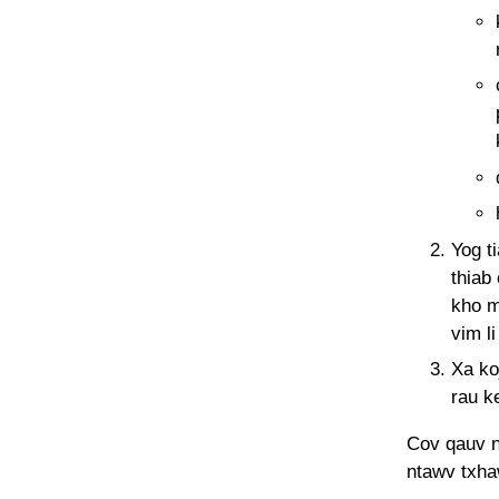
Yog t
thiab
kho m
vim l
Xa ko
rau k
Cov qauv n
ntawv txha