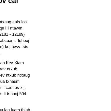
ov cai
ntxaug cais los
e III ntawm
2181 - 12189)
pabcuam. Tshooj
) kuj txwv tsis
.
hiab Kev Xiam
kev ntxub
kev ntxub ntxaug
v ua txhaum
i cas los xij,
 li tshooj 504
 lag luam thiab