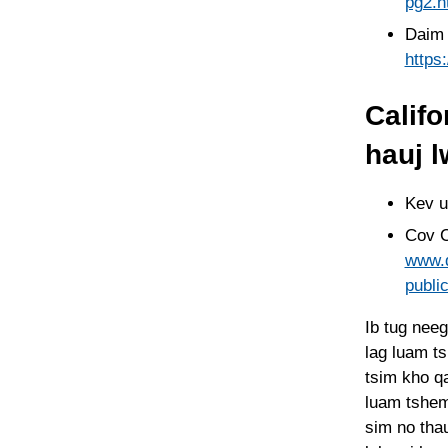
pg2.h
Daim 
https
Calif
hauj l
Kev 
Cov C
www.d
publi
Ib tug nee
lag luam ts
tsim kho q
luam tshe
sim no thau