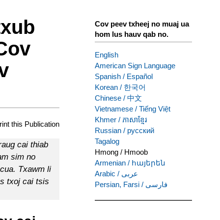
txub
Cov peev txheej no muaj ua
hom lus hauv qab no.
 Cov
English
v
American Sign Language
Spanish
/
Español
Korean
/
한국어
Chinese
/
中文
Vietnamese
/
Tiếng Việt
Khmer
/
ភាសាខ្មែរ
rint this Publication
Russian
/
русский
Tagalog
aug cai thiab
Hmong
/
Hmoob
tam sim no
Armenian
/
հայերեն
ncua. Txawm li
Arabic
/
عربى
s txoj cai tsis
Persian, Farsi
/
فارسی