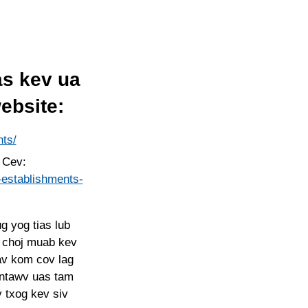
as kev ua
ebsite:
nts/
 Cev:
-establishments-
g yog tias lub
ij choj muab kev
av kom cov lag
ntawv uas tam
v txog kev siv