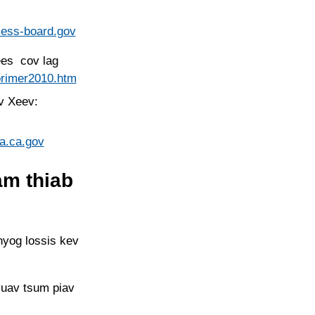
ess-board.gov
es cov lag
primer2010.htm
v Xeev:
a.ca.gov
am thiab
nyog lossis kev
yuav tsum piav