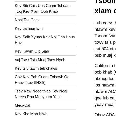
Tsoom
Kev Sib Cais Uas Cuam Tshuam
xiam 
Txoj Kev Xiam Oob Khab
Npaj Tos Ceev
Lub xeev th
Kev ua hauj lwm
ntawm kev 
Tsoom fwv 
Kev Saib Xyuas Kev Noj Qab Haus
txwv tsis 
Huv
cai 504 nt
Kev Kawm Qib Siab
pub muaj k
Vaj Tse / Tsis Muaj Tsev Nyob
California 
Kev tsiv tawm teb chaws
oob khab (
Cov Kev Pab Cuam Txhawb Qa
ntxaug los
Hauv Tsev (IHSS)
los ntawm 
Tsev Kaw Neeg thiab Kev Ncaj
ntawm ADA t
Ncees Rau Menyuam Yaus
qee lub cai
yuav muaj k
Medi-Cal
Kev Kho Mob Hlwb
Qhov ADA t