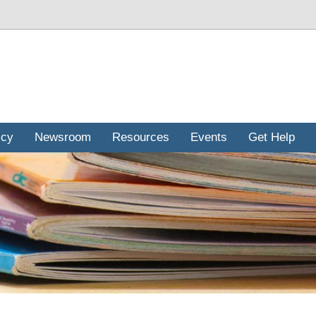
icy
Newsroom
Resources
Events
Get Help