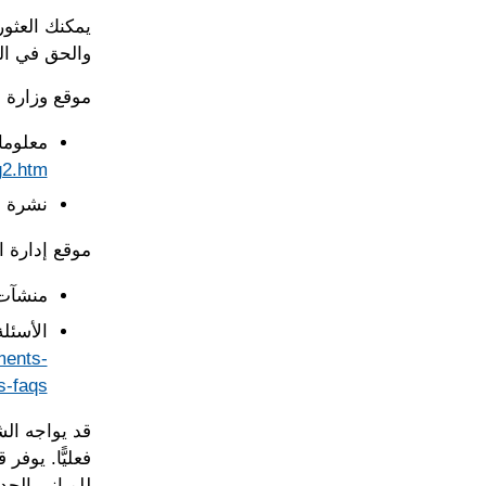
يمكنك العثور
والحق في الت
موقع وزارة ا
معلوما
g2.htm
نشرة ح
موقع إدارة التوظيف و
منشآت 
الأسئلة
ments-
-faqs/
قد يواجه الش
للمباني الجد