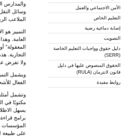
والمدارس ال
الأمن الاجتماعي والعمل
وسائل النقل،
التعليم الخاص
الملاعب الري
إصابة دماغية رضية
التمييز هو 
التصويت
العامة. وهذ
المعقولة" أ
دليل حقوق وواجبات التعليم الخاصة
التجارية. هذ
(SERR)
ولا تفرض عبئًا 
الحقوق المنصوص عليها في دليل
قانون لانترمان (RULA)
ويشمل التميي
الفعال للأش
روابط مفيدة
وتشمل أمثلة
مكتوبًا في ا
يسهل الاطلاع
برامج قراءة
المؤسسات ال
على طبيعة ال