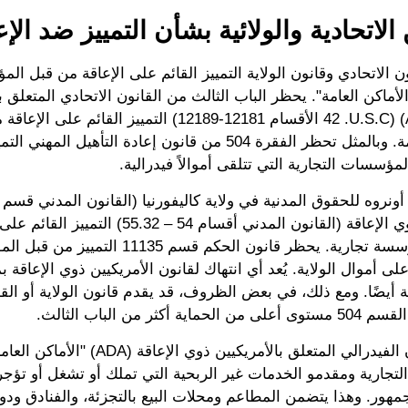
 الاتحادية والولائية بشأن التمييز ضد الإ
 الاتحادي وقانون الولاية التمييز القائم على الإعاقة من قبل ال
لأماكن العامة". يحظر الباب الثالث من القانون الاتحادي المتعلق ب
الإعاقة(ADA) (U.S.C. ‏42 الأقسام 12181-12189) التمييز ال
الأماكن العامة. وبالمثل تحظر الفقرة 504 من قانون إعادة التأهيل 
لمؤسسات التجارية التي تتلقى أموالاً فيدرالية.
الأشخاص ذوي الإعاقة (القانون المدني أقسام 54 – 55.32
جانب أي مؤسسة تجارية. يحظر قانون الحكم قسم 5
ى أموال الولاية. يُعد أي انتهاك لقانون الأمريكيين ذوي الإعاقة بم
ية أيضًا. ومع ذلك، في بعض الظروف، قد يقدم قانون الولاية أو القو
ية أكثر من الباب الثالث.
يحدد القانون الفيدرالي المتعلق بالأمريكيين ذوي الإ
تجارية ومقدمو الخدمات غير الربحية التي تملك أو تشغل أو تؤجر
مهور. وهذا يتضمن المطاعم ومحلات البيع بالتجزئة، والفنادق ودور