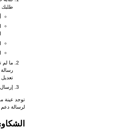
طلبك م
أ
ا
ا
ا
ا
ما لم 
رسالة 
تعديل 
إرسال 
توجد عينة م
لرسالة دعم ف
الشكاوى