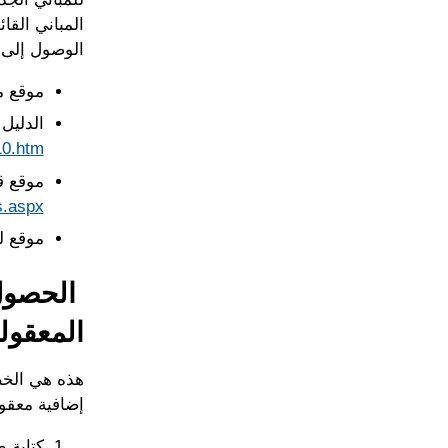
المباني القا
الوصول إلى ا
موقع م
الدليل 
10.htm
موقع قسم مهندس ال
s.aspx
موقع ل
الحصول 
المعقول
هذه هي الخط
إضافية معقو
كتابة 