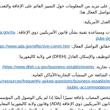
 على مزيد من المعلومات حول التمييز القائم على الإعاقة والتعدي
واصل الفعال هنا:
لعدل الأمريكية:
ت ومساعدة تقنية بشأن قانون الأمريكيين ذوي الإعاقة:
a.gov/ta-
pubs-p
قائق التواصل الفعال:
tps://www.ada.gov/effective-comm.htm
الإسكان العادل (DFEH) في ولاية كاليفورنيا:
تجارية:
https://www.dfeh.ca.gov/business-establishments/
 الشائعة عن المنشآت التجارية/الأماكن العامة:
/resources/frequently-asked-questions/business-establish
public-accommodations
خص المصاب بإعاقة تمييزًا أيضًا إذا لم يكن الوصول إلى المؤسسة 
فعليًّا. يوفر قانون الأمريكيين ذوي الإعاقة (ADA) وقانون ولاية كالي
يدة والمعدلة، وهذا يتطلب من المؤسسات التجارية إزالة الحواجز 