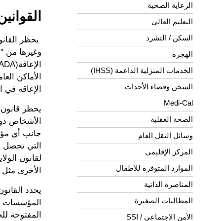
الرعاية الصحية
القوانين
التعليم العالي
السكن / التشرد
يحظر القانون
وغيرها من "ا
الهجرة
الخدمات المنزلية الداعمة (IHSS)
السجن وقضاء الأحداث
الإعاقة في ا
Medi-Cal
الصحة العقلية
وسائل النقل العام
التي تحصل عل
المركز الإقليمي
لقانون الولا
الموارد المتوفرة للأطفال
الأخرى مثل القسم 504 مستوى أعلى من الحما
المناصرة الذاتية
المطالبات الصغيرة
المؤسسات ال
المفتوحة للج
الأمن الاجتماعي / SSI