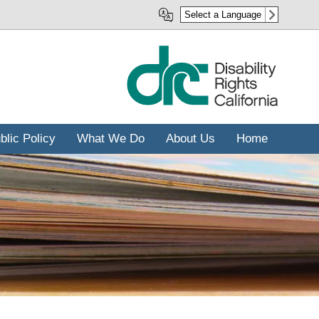
Skip
Select a Language
to
main
content
blic Policy
What We Do
About Us
Home