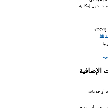
ومات حول إمكانية
):
http
ww
 الإضافية
ت أو خدمات
لة. يجب أن يوضح