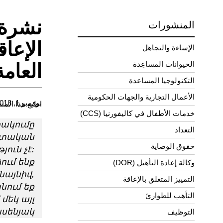
نشرة 
المنشورات
الإعا
الإساءة والتجاهل
الحيوانات المساعِدة
العام
التكنولوجيا المساعدة
الأعمال التجارية والجهات الحكومية
نوفمبر 1, 2018
اطبع هذا المن
خدمات الأطفال في كاليفورنيا (CCS)
ակումը
التعداد
հատական
حقوق الوصاية
ուն չէ:
ում ենք
وكالة إعادة التأهيل (DOR)
նայնիվ,
التمييز المتعلق بالإعاقة
նում եք
التأهب للطوارئ
մեկ այլ
ենյակ:
التوظيف