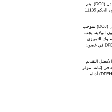
يطبَّق الباب الثالث من قانون الأمريكيين ذوي الإعاقة (ADA) من قبل وزارة العدل (DOJ). يتم
فرض قانون أونروه بولاية كاليفورنيا، قانون الأشخاص ذوي الإعاقة، وقسم قانون الحكم 11135
إذا كنت تعتقد أنك تعرضت للتمييز، يمكنك تقديم شكوى إدارية لدى وزارة العدل (DOJ) بموجب
 والإسكان العادل (DFEH) بموجب قانون الولاية. يجب
لال عام واحد من السلوك التمييزي.
يمكنك استئناف قرار إدارة التوظيف والإسكان العادل (DFEH) إلى مسؤول DFEH في غضون
لأفضل التقديم
ي إثباته. تتوفر