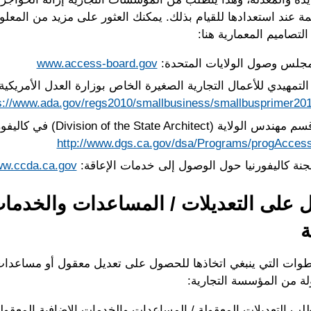
ئمة عند استعدادها للقيام بذلك. يمكنك العثور على مزيد من المعل
لتصاميم المعمارية هنا:
جلس وصول الولايات المتحدة:
www.access-board.gov
التمهيدي للأعمال التجارية الصغيرة الخاص بوزارة العدل الأمريكية (DOJ
s://www.ada.gov/regs2010/smallbusiness/smallbusprimer20
ولاية (Division of the State Architect) في كاليفورنيا:
http://www.dgs.ca.gov/dsa/Programs/progAcces
جنة كاليفورنيا حول الوصول إلى خدمات الإعاقة:
w.ccda.ca.gov
على التعديلات / المساعدات والخدمات
ة
وات التي ينبغي اتخاذها للحصول على تعديل معقول أو مساعدا
لة من المؤسسة التجارية:
طلب التعديلات المعقولة / المساعدات والخدمات الإضافية المعقو