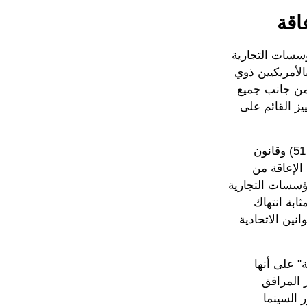
عاقة
مؤسسات التجارية
الأمريكيين ذوي
قائم على الإعاقة من جانب جميع
المهني التمييز القائم على
يحظر قانون أونروه للحقوق المدنية في ولاية كاليفورنيا (القانون المدني قسم 51) وقانون
) التمييز القائم على الإعاقة من
1113 التمييز من قبل المؤسسات التجارية
ثابة انتهاك
انين الاتحادية
عاقة (ADA) "الأماكن العامة" على أنها
 المرافق
 السينما