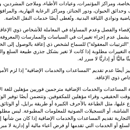
خاصة، ومراكز المؤتمرات، وعيادات الأطباء، وملاجئ المشردين،
 وحدائق الحيوان، ودور الجنائز، ومراكز الرعاية النهارية، والمرافق
اضية ونوادي اللياقة البدنية. وتُغطى أيضًا خدمات النقل الخاصة.
الإقصاء والفصل وعدم المساواة في المعاملة للأشخاص ذوي الإعاق
ا يشمل عدم إجراء تغييرات في السياسات والممارسات (المعروفة ب
و "الترتيبات المعقولة") للسماح لشخص ذي إعاقة بالوصول إلى ال
ه التغييرات مطلوبة إذا كانت لا تغير بشكل جذري طبيعة السلع وال
ماليًّا أو إداريًّا لا مبرر له.
ز أيضًا عدم تقديم "المساعدات والخدمات الإضافية" إذا لزم الأم
خاص ذوي الإعاقة.
 المساعدات والخدمات الإضافية مترجمين فوريين مؤهلين للغة الإ
لوقت الحقيقي، وقراء مؤهلين للمكفوفين. وتتضمن أيضًا توفير الو
 عليها، مثل الطباعة بالأحرف الكبيرة أو طريقة برايل، أو الوثائق 
 الشاشة، أو التسجيلات الصوتية للمعلومات المطبوعة. ليس مطلوب
تجارية تقديم المساعدات والخدمات الإضافية إذا كان من شأنها إ
سلع أو الخدمات التي تقدمها أو فرض أعباء مالية أو إدارية لا مبرر