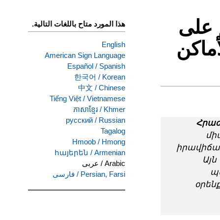
 على
هذا المورد متاح باللغات التالية.
أماكن
English
American Sign Language
Español
/
Spanish
한국어
/
Korean
中文
/
Chinese
Tiếng Việt
/
Vietnamese
ភាសាខ្មែរ
/
Khmer
русский
/
Russian
Հրաժ
Tagalog
մի
Hmoob
/
Hmong
իրավիճա
հայերեն
/
Armenian
Այն
Arabic
/
عربى
պ
Persian, Farsi
/
فارسی
օրեն