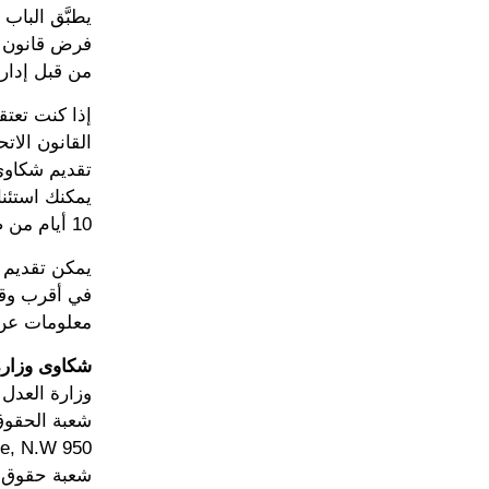
من قبل إدارة
10 أيام من صدور القرار. See 2 C.C.R. القسم 10033.
يمكن تقديم 
في أقرب وقت
معلومات عن الاتصال بوزارة ال
شكاوى وزارة ال
وزارة العدل 
شعبة الحقوق
950 Pennsylvania Avenue, N.W.
شعبة حقوق الإعاقة