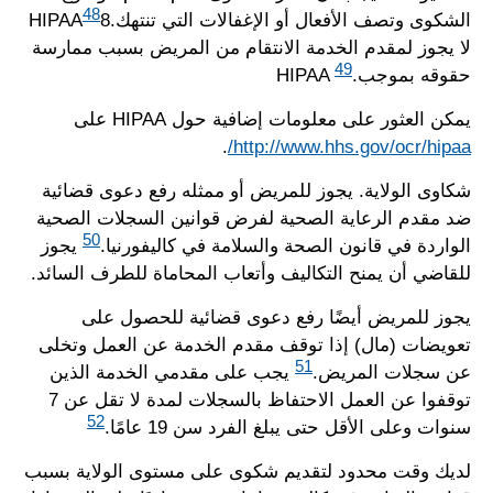
48
الشكوى وتصف الأفعال أو الإغفالات التي تنتهك.HIPAA
8
لا يجوز لمقدم الخدمة الانتقام من المريض بسبب ممارسة
49
حقوقه بموجب.HIPAA
يمكن العثور على معلومات إضافية حول HIPAA على
.
http://www.hhs.gov/ocr/hipaa/
شكاوى الولاية. يجوز للمريض أو ممثله رفع دعوى قضائية
ضد مقدم الرعاية الصحية لفرض قوانين السجلات الصحية
50
الواردة في قانون الصحة والسلامة في كاليفورنيا.
يجوز
للقاضي أن يمنح التكاليف وأتعاب المحاماة للطرف السائد.
يجوز للمريض أيضًا رفع دعوى قضائية للحصول على
تعويضات (مال) إذا توقف مقدم الخدمة عن العمل وتخلى
51
عن سجلات المريض.
يجب على مقدمي الخدمة الذين
توقفوا عن العمل الاحتفاظ بالسجلات لمدة لا تقل عن 7
52
سنوات وعلى الأقل حتى يبلغ الفرد سن 19 عامًا.
لديك وقت محدود لتقديم شكوى على مستوى الولاية بسبب