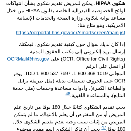
شكوى HIPAA
. يمكن للمريض تقديم شكوى بشأن انتهاكات
لوائح الخصوصية الفيدرالية الخاصة بقانون HIPAA من خلال
مساعد بوابة شكاوى وزارة الصحة والخدمات الإنسانية
الامريكية، وهو متاح هنا:
.
https://ocrportal.hhs.gov/ocr/smartscreen/main.jsf
إذا كان لديك سؤال حول كيفية تقديم شكوى، فيمكنك
إرسال بريد إلكتروني إلى مكتب الحقوق المدنية
(OCR, Office for Civil Rights) على
OCRMail@hhs.gov
أو اتصل على الرقم
المجاني 1019-368-800-1، TDD 1-800-537-7697. يوفر
OCR على الحروف تنسيقات بديلة (مثل طريقة برايل
والطباعة الكبيرة)، وأدوات مساعدة وخدمات (مثل خدمة
46
التتابع)، والمساعدة اللغوية.
يجب تقديم الشكاوى كتابيًا خلال 180 يومًا من تاريخ علم
المريض أو من المفترض أن يعلم بالانتهاك، ما لم يتمكن
المريض من إثبات سبب وجيه لعدم تقديم الشكوى خلال
47
180 يومًا.
يجب أن تذكر الشكوى اسم مقدم موضوع