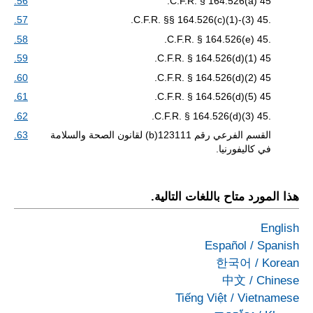
56.
45 C.F.R. § 164.526(a).
57.
.45 C.F.R. §§ 164.526(c)(1)-(3).
58.
.45 C.F.R. § 164.526(e).
59.
45 C.F.R. § 164.526(d)(1).
60.
45 C.F.R. § 164.526(d)(2).
61.
45 C.F.R. § 164.526(d)(5).
62.
.45 C.F.R. § 164.526(d)(3).
القسم الفرعي رقم 123111(b) لقانون الصحة والسلامة
63.
في كاليفورنيا.
هذا المورد متاح باللغات التالية.
English
Español
/
Spanish
한국어
/
Korean
中文
/
Chinese
Tiếng Việt
/
Vietnamese