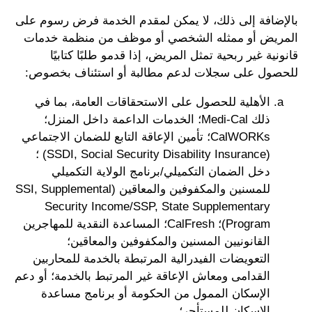
بالإضافة إلى ذلك، لا يمكن لمقدم الخدمة فرض رسوم على
المريض أو ممثله الشخصي أو موظف من منظمة خدمات
قانونية غير ربحية تمثل المريض، إذا قدمو طلبًا كتابيًا
للحصول على سجلات لدعم مطالبة أو استئناف بخصوص:
الأهلية للحصول على الاستحقاقات العامة، بما في
ذلك Medi-Cal؛ الخدمات الداعمة داخل المنزل؛
CalWORKs؛ تأمين الإعاقة التابع للضمان الاجتماعي
(SSDI, Social Security Disability Insurance) ؛
دخل الضمان التكميلي/برنامج الولاية التكميلي
للمسنين والمكفوفين والمعاقين (SSI, Supplemental
Security Income/SSP, State Supplementary
Program)؛ CalFresh؛ المساعدة النقدية للمهاجرين
القانونيين المسنين والمكفوفين والمعاقين؛
التعويضات الفيدرالية المرتبطة بالخدمة للمحاربين
القدامى ومعاش الإعاقة غير المرتبط بالخدمة؛ أو دعم
الإسكان الممول من الحكومة أو برنامج مساعدة
الإسكان للمستأجر؛