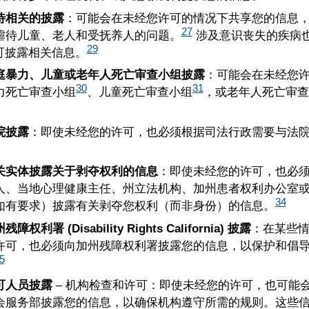
待相关的披露
：可能会在未经您许可的情况下共享您的信息
27
虐待儿童、老人和受抚养人的问题。
涉及意识丧失的疾病
29
可披露相关信息。
庭暴力、儿童或老年人死亡审查小组披露
：可能会在未经您
30
31
力死亡审查小组
、儿童死亡审查小组
，或老年人死亡审查
。
院披露
：即使未经您的许可，也必须根据司法行政需要与法
关实体披露关于剥夺权利的信息
：即使未经您的许可，也必
人、当地心理健康主任、州立法机构、加州患者权利办公室
34
如有要求）披露有关剥夺您权利（而非身份）的信息。
障权利署 (Disability Rights California) 披露
：在某些
许可，也必须向加州残障权利署披露您的信息，以保护和倡
5
可人员披露
– 机构检查和许可：即使未经您的许可，也可能
会服务部披露您的信息，以确保机构遵守所需的规则。这些