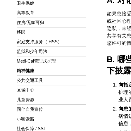
A. 
卫生保健
高等教育
如果您接
或社区心
住房/无家可归
隐私，未
移民
共享有关
家庭支持服务（IHSS）
您许可的情
监狱和少年司法
B. 
Medi-Cal管理式护理
下披
精神健康
公共交通工具
向指
区域中心
护理
业人
儿童资源
向您
同伴自我宣传
病情
小额索赔
信息
社会保障 / SSI