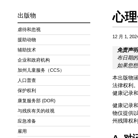
心理
出版物
虐待和忽视
12 月 1, 202
援助动物
辅助技术
免责声明
布日期的
企业和政府机构
如果您想
加州儿童服务（CCS）
本出版物涵
人口普查
法律权利。
保护权利
健康记录
康复服务部 (DOR)
健康记录
与残疾有关的歧视
物仅提供
州残障权利
应急准备
雇用