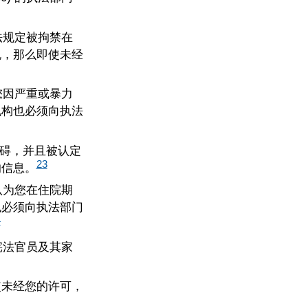
法规定被拘禁在
脱，那么即使未经
您因严重或暴力
机构也必须向执法
障碍，并且被认定
23
的信息。
认为您在住院期
也必须向执法部门
4
宪法官员及其家
使未经您的许可，