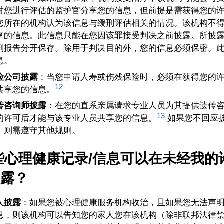
对您进行评估的监护官分享您的信息，但前提是需获得您的
您所在的机构认为该信息与缓刑评估相关的情况。该机构不
享的信息。此信息只能在您因该罪接受判决之前披露。所披
刑报告分开保存。除用于判决目的外，您的信息必须保密。
息。
险公司披露
：当您申请人寿或伤残保险时，必须在获得您的
12
共享您的信息。
传咨询师披露
：在您的直系亲属请求专业人员为其提供遗传
13
的许可后才能与该专业人员共享您的信息。
如果您不回应
，则需遵守其他规则。
哪些心理健康记录/信息可以在未经我的
披露？
人披露
：如果您被心理健康服务机构收治，且如果您无法声
息，则该机构可以告知您的家人您在该机构（除非联邦法律