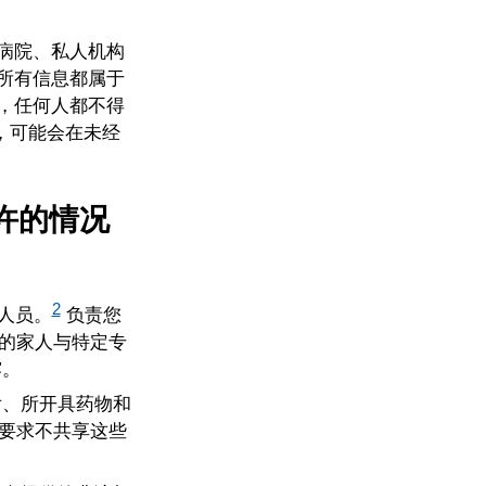
病院、私人机构
所有信息都属于
，任何人都不得
，可能会在未经
许的情况
2
人员。
负责您
的家人与特定专
露。
后、所开具药物和
要求不共享这些