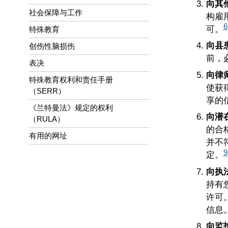
向其
社会保障与工作
构雇
6
可。
特殊教育
向县
创伤性脑损伤
前，
表决
向律
特殊教育权利和责任手册
使获
（SERR）
享的
《兰特曼法》规定的权利
向潜
（RULA）
的合
有用的网址
并不
9
定。
向执
持有
许可
信息
向监