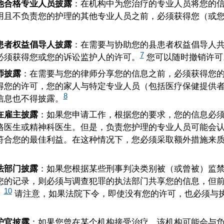
他合格专业人员披露
：在机构中为您治疗的专业人员将您的
用且不负责您的护理的其他专业人员之前，必须获得您（或
患者权益倡导人披露
：在需要与协助您的县患者权益倡导人
7
必须获得您或您的诉讼监护人的许可。
您可以随时撤销许可
师披露
：在需要与您的律师分享您的信息之前，必须获得您
得您的许可，您的家人与特定专业人员（包括医疗保健提供
8
信息也不得披露。
在雇主披露
：如果您申请工作，根据您的要求，您的信息必
格医生或精神科医生。但是，负责您护理的专业人员可能会
符合您的最佳利益。在这种情况下，您必须采取额外措施来
法部门披露
：如果您根据某些刑事判决类别被（或曾被）监
您的记录，则必须与调查犯罪的执法部门共享您的信息，但
10
。
请注意，如果法院下令，即使没有您的许可，也必须与
。
护官披露
：如果您曾在某个机构接受治疗，该机构可能会与