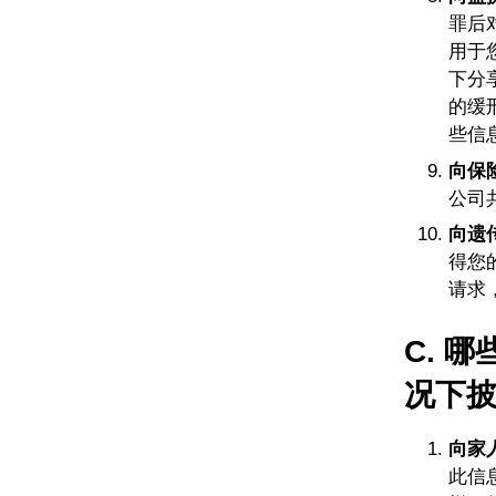
罪后
用于
下分
的缓
些信
向保
公司
向遗
得您
请求
C. 
况下
向家
此信