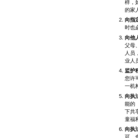
样，
的家
向指
时也
向他
父母
人员
业人
监护
您许
一机
向执
能的
下共
童福
向执
可，也