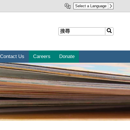
Select a Language
搜
搜
尋
尋
Contact Us
Careers
Donate