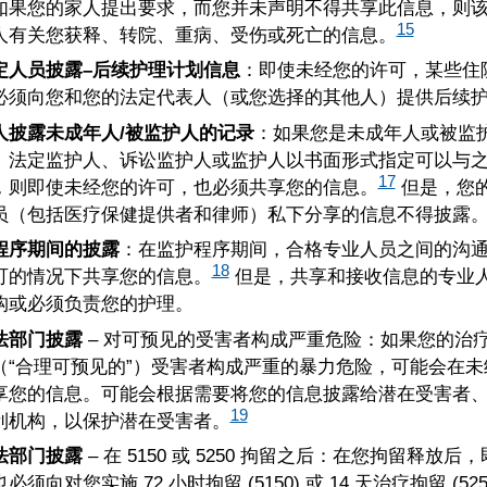
如果您的家人提出要求，而您并未声明不得共享此信息，则
15
人有关您获释、转院、重病、受伤或死亡的信息。
定人员披露–后续护理计划信息
：即使未经您的许可，某些住
必须向您和您的法定代表人（或您选择的其他人）提供后续
人披露未成年人/被监护人的记录
：如果您是未成年人或被监
、法定监护人、诉讼监护人或监护人以书面形式指定可以与
17
，则即使未经您的许可，也必须共享您的信息。
但是，您
员（包括医疗保健提供者和律师）私下分享的信息不得披露
程序期间的披露
：在监护程序期间，合格专业人员之间的沟
18
可的情况下共享您的信息。
但是，共享和接收信息的专业
构或必须负责您的护理。
法部门披露
– 对可预见的受害者构成严重危险：如果您的治
（“合理可预见的”）受害者构成严重的暴力危险，可能会在
享您的信息。可能会根据需要将您的信息披露给潜在受害者
19
利机构，以保护潜在受害者。
法部门披露
– 在 5150 或 5250 拘留之后：在您拘留释放
必须向对您实施 72 小时拘留 (5150) 或 14 天治疗拘留 (52