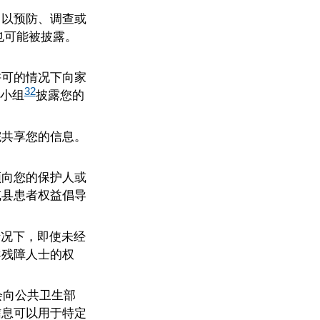
，以预防、调查或
也可能被披露。
许可的情况下向家
32
小组
披露您的
院共享您的信息。
须向您的保护人或
或县患者权益倡导
情况下，即使未经
导残障人士的权
会向公共卫生部
信息可以用于特定