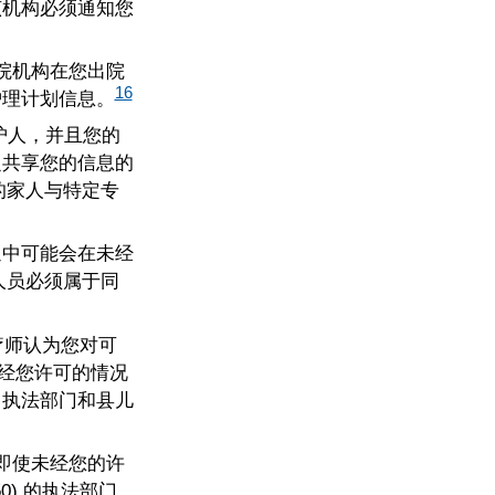
该机构必须通知您
院机构在您出院
16
护理计划信息。
护人，并且您的
之共享您的信息的
的家人与特定专
。
通中可能会在未经
人员必须属于同
疗师认为您对可
未经您许可的情况
、执法部门和县儿
后，即使未经您的许
50) 的执法部门