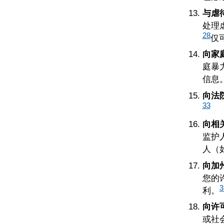
与虐
处理
28
仅
向家
庭暴
信息
向法
33
向相
监护
人（
向加州残
您的
3
利。
向许
或社