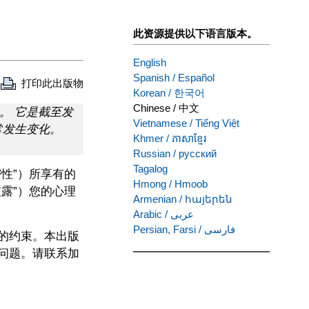
此资源提供以下语言版本。
English
Spanish
/
Español
打印此出版物
Korean
/
한국어
Chinese
/
中文
。 它是截至发
Vietnamese
/
Tiếng Việt
常发生变化。
Khmer
/
ភាសាខ្មែរ
Russian
/
русский
Tagalog
性”）所享有的
Hmong
/
Hmoob
露”）您的心理
Armenian
/
հայերեն
Arabic
/
عربى
Persian, Farsi
/
فارسی
的约束。本出版
问题。请联系加