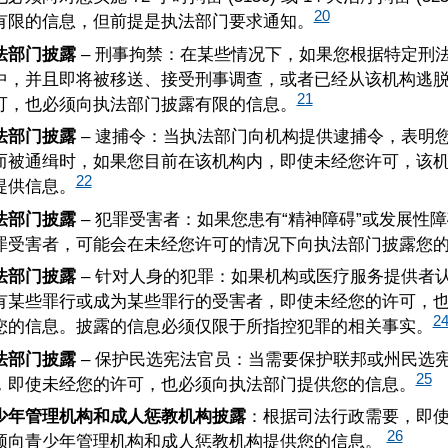
20
有限的信息，但前提是执法部门要求通知。
法部门披露
– 刑事拘禁：在某些情况下，如果您根据特定刑
中，并且即将被移送、接受刑事调查，或者已经从该机构逃
21
可，也必须向执法部门披露有限的信息。
法部门披露
– 逮捕令：当执法部门向机构提供逮捕令，表明
而被通缉时，如果您目前在该机构内，即使未经您许可，该
22
提供信息。
法部门披露
– 犯罪受害者：如果您患有“精神障碍”或发展性
罪受害者，可能会在未经您许可的情况下向执法部门披露您
法部门披露
– 针对人身的犯罪：如果机构或医疗服务提供者
有某些罪行或成为某些罪行的受害者，即使未经您的许可，
2
您的信息。披露的信息必须仅限于所指控犯罪的相关事实。
法部门披露
– 保护民选宪法官员：当需要保护联邦或州民选
25
，即使未经您的许可，也必须向执法部门提供您的信息。
少年管理机构和成人惩教机构披露
：根据司法行政需要，即
26
须向青少年管理机构和成人惩教机构提供您的信息。