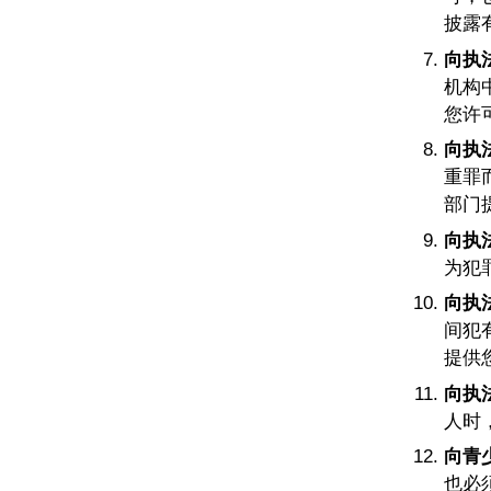
披露
向执
机构
您许
向执
重罪
部门
向执
为犯
向执
间犯
提供
向执
人时
向青
也必