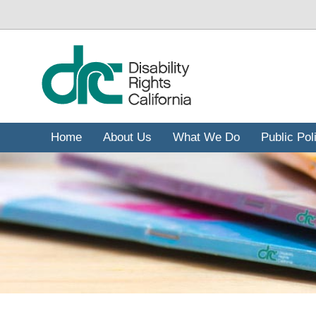
移
至
主
內
容
Home
About Us
What We Do
Public Pol