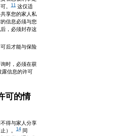
11
许可。
这仅适
得共享您的家人私
露的信息必须与您
此后，必须封存这
许可后才能与保险
咨询时，必须在获
披露信息的许可
许可的情
明不得与家人分享
14
禁止）。
同