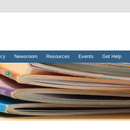
icy
Newsroom
Resources
Events
Get Help