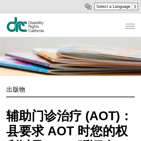
移
Select a Language
至
主
內
容
出版物
辅助门诊治疗 (AOT)：
县要求 AOT 时您的权