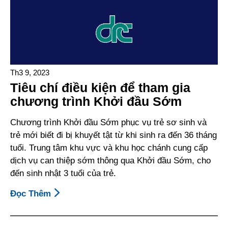
Đẻ
Của
Quý
Vị
Trong
Chương
Th3 9, 2023
Trình
Tiêu chí điều kiện để tham gia
Khởi
chương trình Khởi đầu Sớm
Đầu
Sớm
Chương trình Khởi đầu Sớm phục vụ trẻ sơ sinh và
trẻ mới biết đi bị khuyết tật từ khi sinh ra đến 36 tháng
tuổi. Trung tâm khu vực và khu học chánh cung cấp
dịch vụ can thiệp sớm thông qua Khởi đầu Sớm, cho
đến sinh nhật 3 tuổi của trẻ.
Đọc Thêm
About
Tiêu
Chí