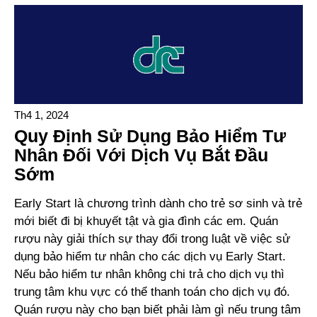
Điều
Kiện
Để
Tham
Gia
Chương
Trình
Th4 1, 2024
Khởi
Quy Định Sử Dụng Bảo Hiểm Tư
Đầu
Nhân Đối Với Dịch Vụ Bắt Đầu
Sớm
Sớm
Early Start là chương trình dành cho trẻ sơ sinh và trẻ
mới biết đi bị khuyết tật và gia đình các em. Quán
rượu này giải thích sự thay đổi trong luật về việc sử
dụng bảo hiểm tư nhân cho các dịch vụ Early Start.
Nếu bảo hiểm tư nhân không chi trả cho dịch vụ thì
trung tâm khu vực có thể thanh toán cho dịch vụ đó.
Quán rượu này cho bạn biết phải làm gì nếu trung tâm