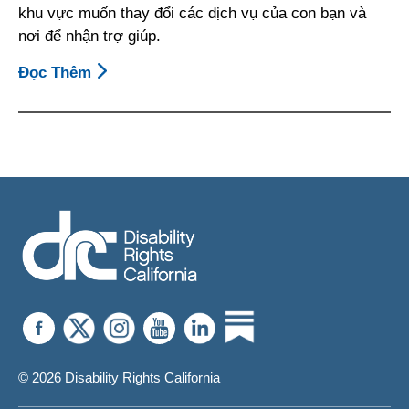
khu vực muốn thay đổi các dịch vụ của con bạn và
nơi để nhận trợ giúp.
Đọc Thêm
About
Quy
Định
Sử
Dụng
Bảo
Hiểm
Tư
Nhân
Đối
Với
Dịch
Vụ
Bắt
© 2026 Disability Rights California
Đầu