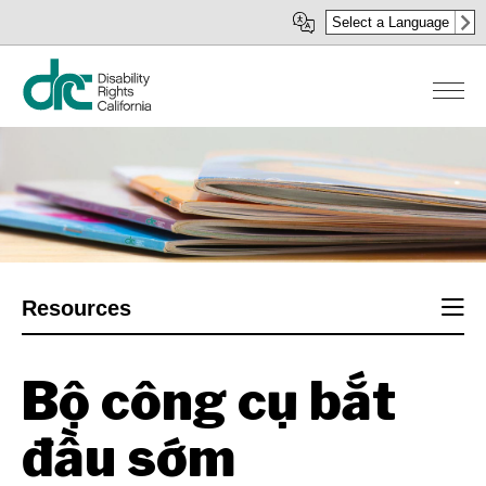
Nhảy
Select a Language
đến
nội
dung
Sect
Resources
men
Bộ công cụ bắt
đầu sớm