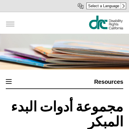
Skip
Select a Language
to
main
content
ction
Resources
menu
مجموعة أدوات البدء
المبكر