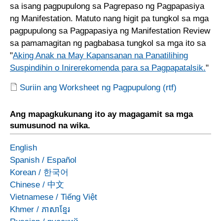
sa isang pagpupulong sa Pagrepaso ng Pagpapasiya
ng Manifestation. Matuto nang higit pa tungkol sa mga
pagpupulong sa Pagpapasiya ng Manifestation Review
sa pamamagitan ng pagbabasa tungkol sa mga ito sa
"
Aking Anak na May Kapansanan na Panatilihing
Suspindihin o Inirerekomenda para sa Pagpapatalsik.
"
Suriin ang Worksheet ng Pagpupulong (rtf)
Ang mapagkukunang ito ay magagamit sa mga
sumusunod na wika.
English
Spanish
/
Español
Korean
/
한국어
Chinese
/
中文
Vietnamese
/
Tiếng Việt
Khmer
/
ភាសាខ្មែរ