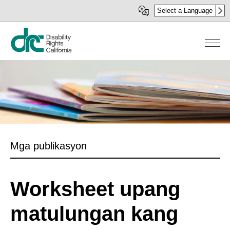
Skip
Select a Language
to
main
content
Mga publikasyon
Worksheet upang
matulungan kang