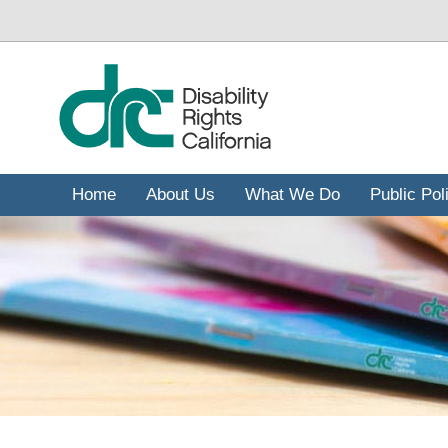
주
요
콘
텐
츠
로
건
너
Home
About Us
What We Do
Public Pol
뛰
기