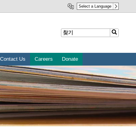
Select a Language
찾
찾
기
기
Contact Us
Careers
Donate