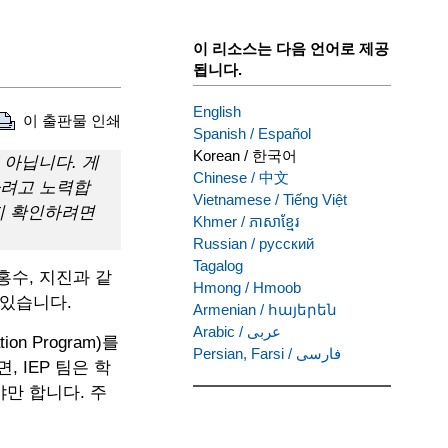
이 리소스는 다음 언어로 제공
됩니다.
English
이 출판물 인쇄
Spanish
/
Español
Korean
/
한국어
 아닙니다. 게
Chinese
/
中文
하려고 노력합
Vietnamese
/
Tiếng Việt
지 확인하려면
Khmer
/
ភាសាខ្មែរ
Russian
/
русский
Tagalog
홍수, 지진과 같
Hmong
/
Hmoob
 있습니다.
Armenian
/
հայերեն
Arabic
/
عربى
on Program)를
Persian, Farsi
/
فارسی
면, IEP 팀은 학
만 합니다. 주