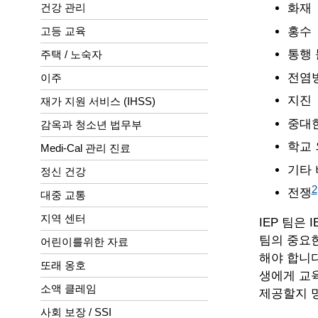
건강 관리
화재
홍수
고등 교육
통행 
주택 / 노숙자
전염
이주
지진
재가 지원 서비스 (IHSS)
중대한
감옥과 청소년 법무부
학교 
Medi-Cal 관리 진료
기타 
정신 건강
2
전쟁
대중 교통
지역 센터
IEP 팀은
팀의 중요한
어린이를위한 자료
해야 합니다
또래 옹호
생에게 교육
소액 클레임
제공할지 명
사회 보장 / SSI