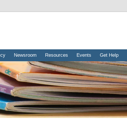
icy
Newsroom
Resources
Events
Get Help