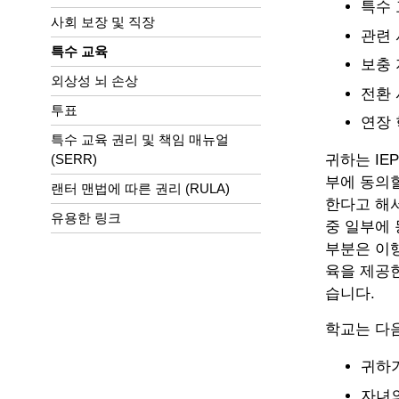
특수
사회 보장 및 직장
관련
특수 교육
보충 
외상성 뇌 손상
전환
투표
연장 
특수 교육 권리 및 책임 매뉴얼
(SERR)
귀하는 IE
부에 동의할
랜터 맨법에 따른 권리 (RULA)
한다고 해서
유용한 링크
중 일부에 
부분은 이행
육을 제공한
습니다.
학교는 다음
귀하가
자녀의