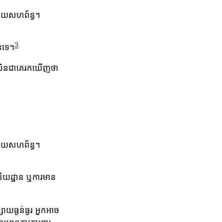
ដោ​យសហព័ន្ធ។
3
នទេ។
បើសិនជាគេរកឃើញថា
ដោ​យសហព័ន្ធ។
នីយដ្ឋាន ឬការ​មាន​
ធ្ងន់ធ្ងរ អ្នកអាច​