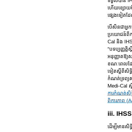
ទទួល​​បាន I
ហើយ​ខ្សោយ​មិន
ផ្សេងទៀ​ត​ដែ
បើសិនជាអ្នក
ប្រយោជន៍ពី​
Cal និ​ង IH
“បទប្បញ្ញត្តិ
អនុញ្ញាតឱ្យ
ខណៈពេលដែលសហ
ទៀត​ស្ដីពី​ស
កំណត់ទ្រព្យស
Medi-Cal ស្
ការកំណត់សិទ្
ពិការភាព (
iii. IHS
ដើម្បីមានសិ