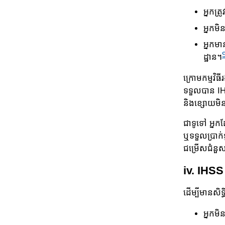
អ្នកត្
អ្នកមិ
អ្នកមា
ដ្ឋាន។
ក្រោមកម្មវិធ
ទទួល​បាន IH
និង​ខ្សោយ​មិន
ជាទូទៅ អ្នក
ឬទទួល​ប្រាក់​
ជម្រើស​ជំនួ
iv. IHSS
ដើម្បីមានសិ
អ្នកម