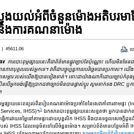
្វែងយល់អំពីចំនួនម៉ោងអតិបរម
និងការគណនាម៉ោង
#5611.06
បោ
ធ៖
ការបោះពុម្ភផ្សាយនេះគឺជាព័ត៌មានផ្លូវច្បាប់តែប៉ុណ្ណោះ ហើយមិនមែនជា
្ថានភាពបុគ្គលរបស់អ្នកទេ។ វា​គឺ​ជា​បច្ចុប្បន្ន​កាល​បរិច្ឆេទ​បាន​ប្រកាស។ យើង
្នភាពសម្ភារៈរបស់យើងឱ្យបានទៀងទាត់។ ទោះជាយ៉ាងណាក៏ដោយច្បាប់កំពុងផ្ល
ិនបើអ្នកចង់ធ្វើឱ្យប្រាកដថាច្បាប់មិនបានផ្លាស់ប្តូរ សូមទាក់ទង DRC ឬក
។
្ពផ្សាយនេះពន្យល់ពីរបៀបគណនាម៉ោងប្រចាំខែនៃសេវាគាំពារតាមផ្ទះ (
1
 Services, IHSS)។
ឯកសារបោះពុម្ពផ្សាយនេះសន្មតថា អ្នក​បានដាក់ពា
្វើការ​វាយ​តម្លៃ​នៅតាម​ផ្ទះដោយ​បុគ្គ​លិក IHSS និងបានទទួល​សេចក្តីជូនដ
បស់ IHSS ដែល​អនុម័ត​ទៅលើចំនួនម៉ោង។ សម្រាប់ព័ត៌មានបន្ថែមអំពី
ម្ម IHSS បន្ថែម​ណា​មួយដែល​អ្នក​អាចត្រូវការ
សូមចូលមើលទំព័រវិបធនធានស្