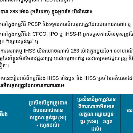
បាន 283 ម៉ោង (អតិបរមា) ក្នុងមួយខែ បើសិនជា៖
ថិតនៅក្នុងកម្មវិធី PCSP និងទទួលការមើលខុសត្រូវដែលមាន​ការ​ការ​ពារ ឬ
ថិតនៅក្នុងកម្មវិធីរង CFCO, IPO ឬ IHSS-R អ្នកទទួលការមើលខុស​ត្រូ​
ក “ខ្សោយធ្ងន់ធ្ងរ” ឬ
្រូវការសេវាកម្ម IHSS យ៉ាងហោចណាស់ 283 ម៉ោងក្នុងមួយខែ។ ឧទាហរណ៍
ម​ថែទាំ​ខ្លួនមិនមែនវេជ្ជសាស្ត្រ សេវាកម្មពាក់​ព័ន្ធ សេវាកម្មអមវេជ្ជសាស្ត្
ទៀត។
មនេះរៀបរាប់ពីកម្មវិធីរង IHSS ទាំងបួន និង IHSS ប្រចាំ​ខែ​​អតិបរមាដ
​មើល​ខុស​ត្រូវ​ដែល​មានការការពារ៖
ប្រ​សិន​បើ​អ្នក​ត្រូវ​បាន​
ប្រ​សិន​បើ​អ្នក​ត្រូវ​បាន​
ពិ​ចារណា​ថា​មិន​មាន
ពិ​ចារណា​ថា​មាន​
សេច
ិធីរង
លក្ខណៈខ្សោយធ្ងន់​​
លក្ខណៈធ្ងន់​ធ្ងរ (SI)
ធ្ងរ (NSI) - រហូត​
- រហូត​ដល់​៖
ដល់​៖