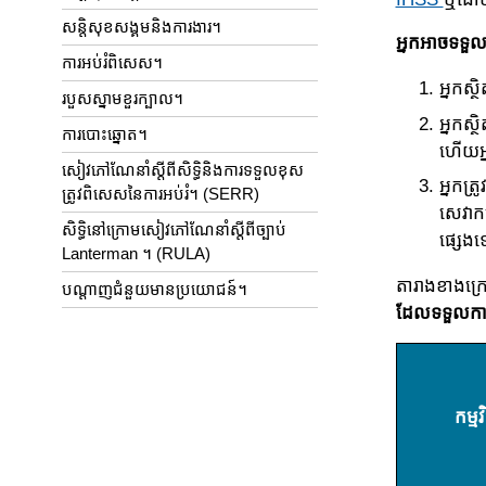
សន្តិសុខសង្គមនិងការងារ។
អ្នកអាចទទួល
ការអប់រំពិសេស។
អ្នកស្
របួសស្នាមខួរក្បាល។
អ្នកស្
ការបោះឆ្នោត។
ហើយអ្ន
សៀវភៅណែនាំស្តីពីសិទ្ធិនិងការទទួលខុស
អ្នកត
ត្រូវពិសេសនៃការអប់រំ។ (SERR)
សេវាកម្
សិទ្ធិនៅក្រោមសៀវភៅណែនាំស្តីពីច្បាប់
ផ្សេង
Lanterman ។ (RULA)
តារាងខាងក្រោ
បណ្តាញជំនួយមានប្រយោជន៍។
ដែល​ទទួលការ
កម្មវ