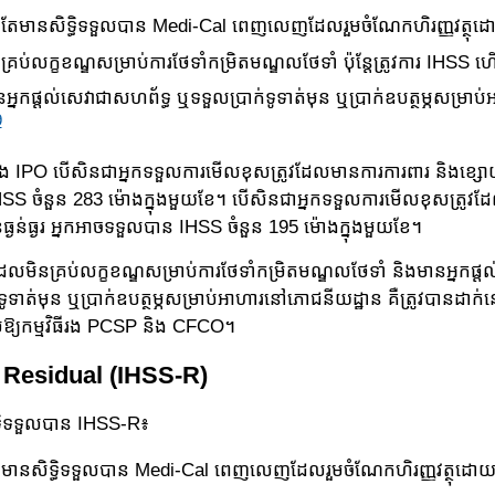
រូវតែមានសិទ្ធិទទួលបាន Medi-Cal ពេញលេញដែលរួមចំណែក​ហិរញ្ញវត្ថុ​
នគ្រប់លក្ខខណ្ឌសម្រាប់ការថែទាំកម្រិតមណ្ឌលថែទាំ ប៉ុន្តែត្រូវការ IHSS 
នអ្នកផ្ដល់សេវាជាសហព័ទ្ធ ឬទទួលប្រាក់​ទូទា​ត់​មុន ឬប្រាក់ឧបត្ថម្ភសម្រ
9
ីរង IPO បើសិនជាអ្នកទទួលការមើលខុសត្រូវដែលមានការ​ការ​ពារ និងខ្សោយធ្
SS ចំនួន 283 ម៉ោងក្នុង​មួយ​ខែ។ បើសិនជាអ្នកទទួលការមើលខុសត្រូវដែ
​​ធ្ងន់​ធ្ងរ អ្នកអាច​ទទួល​បាន IHSS ចំនួន 195 ម៉ោងក្នុង​មួយ​ខែ។
ដែលមិនគ្រប់លក្ខខណ្ឌសម្រាប់ការថែទាំកម្រិតមណ្ឌលថែទាំ និង​មានអ្នកផ្ដ
​ទូទាត់​មុន ឬប្រាក់ឧបត្ថម្ភ​សម្រាប់​អាហារនៅភោជនីយដ្ឋាន គឺត្រូវបានដាក់នៅក
ស​ឱ្យកម្មវិធីរង PCSP និង CFCO។
 Residual (IHSS-R)
ទ្ធិទទួលបាន IHSS-R៖
ិនមានសិទ្ធិទទួលបាន Medi-Cal ពេញលេញដែលរួមចំណែក​ហិរញ្ញវត្ថុ​ដោ​