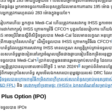
HSS ចំនួន 283 ម៉ោងក្នុង​មួយ​ខែ។ បើសិនជាអ្នកទទួលការមើលខុសត្រូវ
​ធ្ង​ន់ធ្ងរ អ្នក​អាច​ទទួល​ការមើលខុសត្រូវដែលមានការការពារ 195 ម៉ោង បូកន
ល​អ្នកត្រូវការរហូតដល់ 283 ម៉ោង​ក្នុង​មួយខែ។
រៀបការហើយ អ្នកគ្មាន Medi-Cal ហើយត្រូវការសេវាកម្ម IHSS អ្នកអាច
ការដាក់​ពាក្យ​សុំ IHSS ក្រោមកម្មវិធី CFCO។ បុគ្គលដែលរៀបការ ហើយដ
SS អាចប្រើ​វិធានស្ដី​ពីសិទ្ធិទទួលបាន Medi-Cal ដែលមានលក្ខណៈ​អនុ
ស្ដីពីការចុះក្រ​នៃ​សហ​ព័ទ្ធ” ដើម្បីទទួលបាន IHSS ក្រោម​កម្មវិធីរង CFCO។
សហព័ទ្ធដែលត្រូវការសេវាកម្ម IHSS មានលក្ខណៈសម្បត្តិគ្រប់គ្រាន់ទទួ
ព័ទ្ធម្ខាងទៀតនៅរក្សាចំណូល​ច្រើន​ជាង​ឆ្ងាយធៀបនឹងកម្រិតអនុញ្ញាត​
7
ិទ្ធិទទួលបាន Medi-Cal។
ប្រាក់ឧបត្ថម្ភធន​ធានរួម​សម្រាប់សហព័ទ្ធ ដែ
8
ម្បត្តិត្រូវ​បានលុបចោលចាប់​ពីថ្ងៃ​ទី 1 មករា 2024។
សម្រាប់ព័ត៌មានបន្ថែម
ដីពីការចុះក្រនៃសហព័ទ្ធ សូមមើលឯកសារបោះ​ពុម្ពផ្សាយ​របស់ DRC ដ
ធិទទួលបានក្រោមកម្មវិធីកម្រិតភាព​ក្រីក្ររបស់​សហ​ព័ន្ធ​សម្រាប់មនុស្សច
A&D FPL)
និង
សេវាកម្មគាំទ្រតាមផ្ទះ (IHSS)៖ ឯកសារ​ណែនាំ​សម្រាប់អ្ន
S Plus Option (IPO)
ទ្ធិទទួលបាន IPO៖