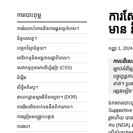
ការស
ការបោះពុម្ព
មាន 
ការរំលោភបំពាននិងការធ្វេសប្រហែស។
ជំនួយសត្វ។
បច្ចេកវិទ្យាជំនួយ។
កញ្ញា 1, 2024
អាជីវកម្មនិងអង្គភាពរដ្ឋាភិបាល។
ការបដិសេ
សេវាកម្មកុមារកាលីហ្វ័រញ៉ា (CSS)
ច្បាប់អំពីស
បច្ចុប្បន
ជំរឿន
ទាត់។ ប្រស
សិទ្ធិអភិរក្ស។
ផ្សេងទៀត
នាយកដ្ឋានស្តារនីតិសម្បទា។ (DOR)
ឯកសារបោះពុម
ការរើសអើងទាក់ទងនឹងពិការភាព។
Supportive
ការត្រៀមសង្គ្រោះបន្ទាន់
រួច​ហើយ បានធ
ការ (NOA) រ
ការងារ។
ស្នើសុំសេវាក