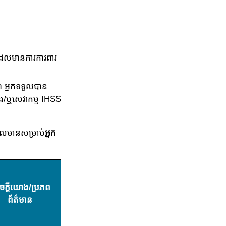
វ​ដែលមានការការពារ
 អ្នកទទួលបាន​
រ និង/ឬសេវាកម្ម IHSS
ែលមានសម្រាប់​
អ្នក​
ក្តី​យោង/ប្រ​ភព​
ព័ត៌​មាន