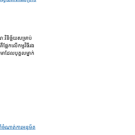
ិនិច្ឆ័យសម្រាប់​
ឺផ្អែកលើកម្មវិធីរង
មាដែល​បុគ្គលម្នាក់
ពីចំណាត់ការអនុម័ត