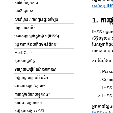
ការ​ថែទាំ​សុខភាព
សេ​វាកម្ម IH
ការសិក្សា​ខ្ពស់
1. ការ​ផ
លំនៅដ្ឋាន / ភាពគ្មានផ្ទះសម្បែង
អន្តោប្រវេសន៍។
IHSS ទទួលបាន
សេវាកម្មទ្រទ្រង់ក្នុងផ្ទះ។ (IHSS)
សិទ្ធិ​ទទួល​
ដែល​អ្នក​កំព
ពន្ធនាគារនិងយុត្តិធម៌អនីតិជន។
អាច​ទទួល​បាន
Medi-Cal ។
កម្ម​វិធីទាំង​
សុខភាព​ផ្លូវចិត្ត
មធ្យោបាយ​ធ្វើដំណើរ​សាធារណៈ
Perso
មជ្ឈមណ្ឌលប្រចាំតំបន់។
Commu
ធនធានសម្រាប់កុមារ។
IHSS 
ការតស៊ូមតិដោយខ្លួនឯង។
IHSS 
ការអះអាងតូចតាច។
អ្នកអាចស្វែ
សន្តិសុខសង្គម / SSI
IHSS
ឬដោយ​