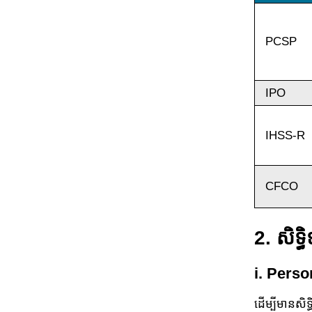
PCSP
IPO
IHSS-R
CFCO
2. សិទ្
i. Pers
ដើម្បីមានសិ