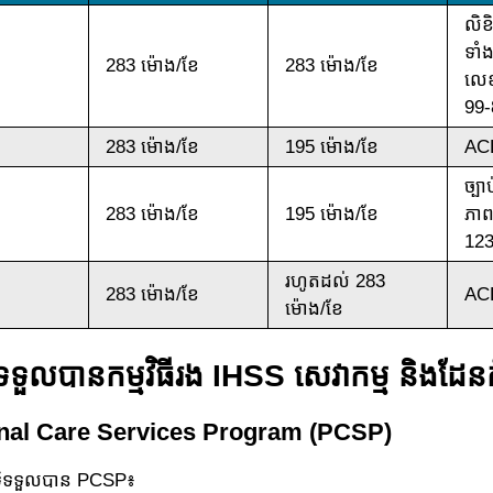
លិខ
ទាំ
283 ម៉ោង/ខែ
283 ម៉ោង/ខែ
លេ
99-
283 ម៉ោង/ខែ
195 ម៉ោង/ខែ
ACL
ច្បា
283 ម៉ោង/ខែ
195 ម៉ោង/ខែ
ភាព
123
រហូតដល់ 283
283 ម៉ោង/ខែ
ACL
ម៉ោង/ខែ
ធិទទួលបានកម្មវិធីរង IHSS សេវាកម្ម និងដែ
onal Care Services Program (PCSP)
ទ្ធិទទួលបាន PCSP៖