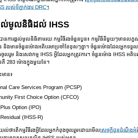
SS របស់ទីភ្នាក់ងារ DRC។
្តល់​មូល​និ​ធិ​ដល់ IHSS
ការផ្តល់មូលនិធិតាមរយៈកម្មវិធីរងចំនួនបួន៖ កម្មវិធីនីមួយៗមានលក្ខណៈវ
បាន និងមានចំនួន​ម៉ោង​អតិបរមាប្រចាំខែខុសៗគ្នា។ ចំនួនម៉ោងដែលអ្នកទទួលគ
ុងចូលរួម និងសេ​វា​កម្ម IHSS អ្វីដែលអ្នកត្រូវការ។ ចំនួនម៉ោង IHSS អតិបរ
​គឺ 283 ម៉ោង​ក្នុង​មួយខែ។
នេះ​មាន៖
nal Care Services Program (PCSP)
nity First Choice Option (CFCO)
Plus Option (IPO)
Residual (IHSS-R)
ងយល់ថាតើកម្មវិធីរងអ្វីដែលអ្នកកំពុងចូលរួមដោយមើល
សេចក្ដីជូនដំណឹងអំ
ការ​សាក​សួរបុគ្គលិក IHSS របស់អ្នក។