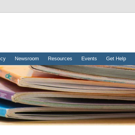
icy
Newsroom
Resources
Events
Get Help