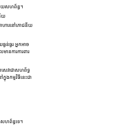
ដោ​យសហព័ន្ធ។
ហើយ
ាប់អាហារនៅភោជនីយ​
ងន់ធ្ងរ អ្នកអាច
លមានការ​ការ​ពារ
ល់សេវាជាសហព័ទ្ធ
្នុងកម្មវិធីនេះជា​
យសហព័ន្ធទេ។