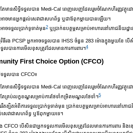
រូវតែមានសិទ្ធិទទួលបាន Medi-Cal ពេញលេញដែលរួមចំណែក​ហិរញ្ញវត្ថុ​
ិនអាចមានអ្នកផ្ដល់សេវាជាសហព័ទ្ធ ឬជាឪពុកម្ដាយបានឡើយ។
2
នអាចទទួលប្រាក់ទូទាត់មុន
ឬប្រាក់ឧបត្ថម្ភសម្រាប់អាហារនៅភោជនីយដ្ឋា
ម្មវិធីរង PCSP អ្នកអាចទទួលបាន IHSS ចំនួន 283 ម៉ោងក្នុងមួយខែ 
4
្ធិទ​ទួ​លបានការមើលខុសត្រូវដែលមានការការពារ។
munity First Choice Option (CFCO)
ទ្ធិទទួលបាន CFCO៖
រូវតែមានសិទ្ធិទទួលបាន Medi-Cal ពេញលេញដែលរួមចំណែក​ហិរញ្ញវត្ថុ​
5
រូវតែគ្រប់លក្ខខណ្ឌសម្រាប់ការថែទាំកម្រិតមណ្ឌលថែទាំ។
ាររឹតត្បិតអំពីការទទួលប្រាក់ទូទាត់មុន ប្រាក់ឧបត្ថម្ភសម្រាប់​អាហារ​នៅ​ភោជ
្ដល់សេវាជាសហព័ទ្ធ ឬឪពុកម្ដាយទេ។
ីរង CFCO បើសិនជាអ្នកទទួលការមើលខុសត្រូវដែលមានការ​ការ​ពារ និងខ្សោយ