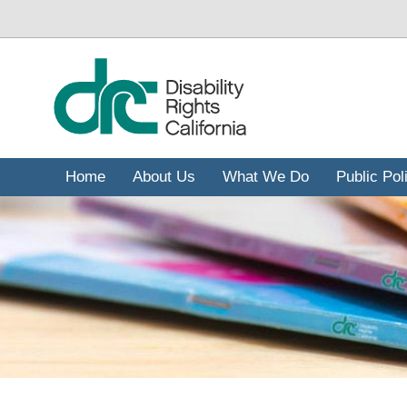
រំលង​​
ទៅ​
មាតិកា​
សំខាន់​
Home
About Us
What We Do
Public Pol