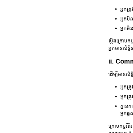
អ្នកត្
អ្នកម
អ្នកមិ
ស្ថិតក្រោមក
អ្នក​មានសិទ
ii. Com
ដើម្បីមានសិ
អ្នកត្
អ្នកត្
គ្មានក
អ្នក​ផ
ក្រោមកម្មវិធ