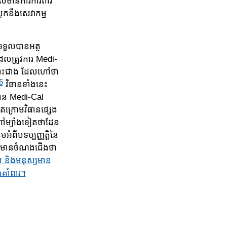
ដែលមានការការពារ
ឹ​ង​សេ​វា​កម្ម​
ទទួលបានអត្ថ
ែលត្រូវការ Medi-
​គ្រោះជាង ដែលហៅថា
6
វិធានទាំងនេះ
លបាន Medi-Cal
ក្រោមវិធានផ្សេង​
លហៅម្យ៉ាងទៀតថាដែន
អំពីបទប្បញ្ញត្តិនៃ
ែលមានចំណងជើង​ថា
ាស់ និងមនុស្សមាន
កគាំពារ។