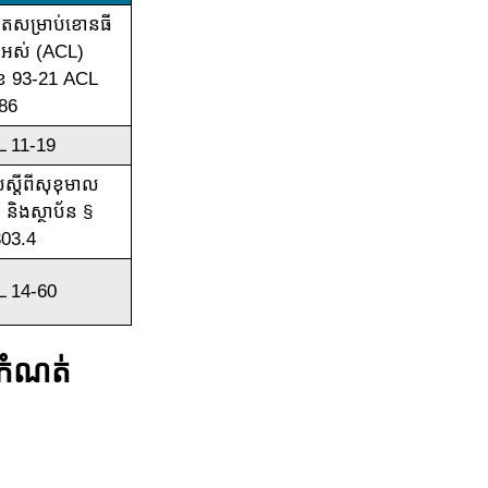
ិតសម្រាប់ខោនធី
ងអស់ (ACL)
ខ 93-21 ACL
86
 11-19
ប់ស្ដីពីសុខុមាល
 និងស្ថាប័ន §
03.4
 14-60
នកំណត់