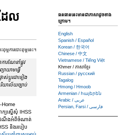
ាដែល
ធនធាននេះមានជាភាសាដូចខាង
ក្រោម។
English
Spanish
/
Español
Korean
/
한국어
ះពុម្ពការបោះពុម្ពនេះ។
Chinese
/
中文
Vietnamese
/
Tiếng Việt
ការណែនាំផ្លូវ
Khmer
/
ភាសាខ្មែរ
ព្យាយាមធ្វើ
Russian
/
русский
ាស់ប្តូរជាទៀង
Tagalog
ារិយាល័យច្បាប់
Hmong
/
Hmoob
Armenian
/
հայերեն
Arabic
/
عربى
In-Home
Persian, Farsi
/
فارسی
ក្យស្នើសុំ IHSS
ំណឹង​អំពី​ចំណាត់
 IHSS និងរបៀប
វ័យគាំពារ​សម្រាប់​