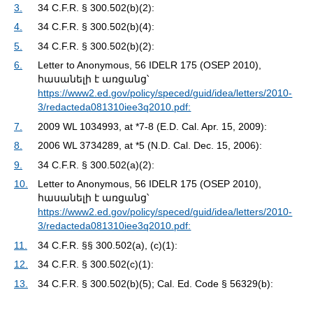
3.
34 C.F.R. § 300.502(b)(2):
4.
34 C.F.R. § 300.502(b)(4):
5.
34 C.F.R. § 300.502(b)(2):
6.
Letter to Anonymous, 56 IDELR 175 (OSEP 2010),
հասանելի է առցանց՝
https://www2.ed.gov/policy/speced/guid/idea/letters/2010-
3/redacteda081310iee3q2010.pdf:
7.
2009 WL 1034993, at *7-8 (E.D. Cal. Apr. 15, 2009):
8.
2006 WL 3734289, at *5 (N.D. Cal. Dec. 15, 2006):
9.
34 C.F.R. § 300.502(a)(2):
10.
Letter to Anonymous, 56 IDELR 175 (OSEP 2010),
հասանելի է առցանց՝
https://www2.ed.gov/policy/speced/guid/idea/letters/2010-
3/redacteda081310iee3q2010.pdf:
11.
34 C.F.R. §§ 300.502(a), (c)(1):
12.
34 C.F.R. § 300.502(c)(1):
13.
34 C.F.R. § 300.502(b)(5); Cal. Ed. Code § 56329(b):