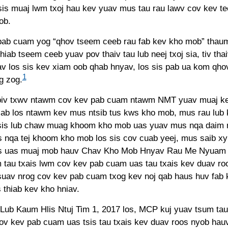
sis muaj lwm txoj hau kev yuav mus tau rau lawv cov kev te
ob.
ab cuam yog “qhov tseem ceeb rau fab kev kho mob” thau
hiab tseem ceeb yuav pov thaiv tau lub neej txoj sia, tiv th
v los sis kev xiam oob qhab hnyav, los sis pab ua kom qh
1
g zog.
iv txwv ntawm cov kev pab cuam ntawm NMT yuav muaj ke
iab los ntawm kev mus ntsib tus kws kho mob, mus rau lu
 sis lub chaw muag khoom kho mob uas yuav mus nqa daim 
s nqa tej khoom kho mob los sis cov cuab yeej, mus saib x
 uas muaj mob hauv Chav Kho Mob Hnyav Rau Me Nyuam 
m tau txais lwm cov kev pab cuam uas tau txais kev duav ro
suav nrog cov kev pab cuam txog kev noj qab haus huv fab 
 thiab kev kho hniav.
 Lub Kaum Hlis Ntuj Tim 1, 2017 los, MCP kuj yuav tsum t
ov kev pab cuam uas tsis tau txais kev duav roos nyob ha