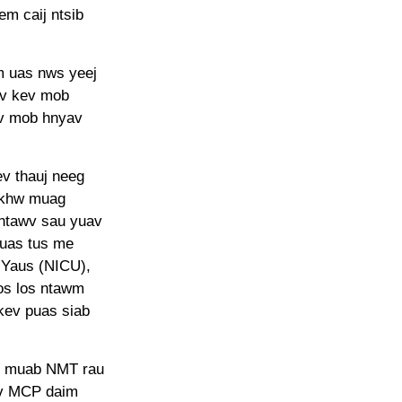
em caij ntsib
m uas nws yeej
aiv kev mob
ov mob hnyav
v thauj neeg
b khw muag
ntawv sau yuav
yuas tus me
Yaus (NICU),
os los ntawm
kev puas siab
au muab NMT rau
uv MCP daim