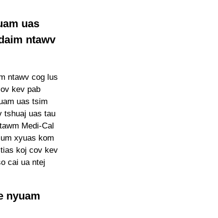
cuam uas
 daim ntawv
m ntawv cog lus
cov kev pab
uam uas tsim
 tshuaj uas tau
ntawm Medi-Cal
tsum xyuas kom
tias koj cov kev
o cai ua ntej
me nyuam