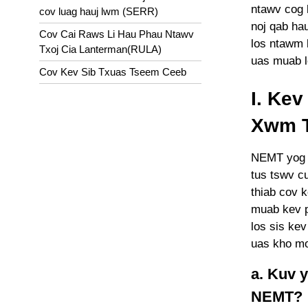
ntawv cog 
cov luag hauj lwm (SERR)
noj qab ha
Cov Cai Raws Li Hau Phau Ntawv
los ntawm 
Txoj Cia Lanterman(RULA)
uas muab l
Cov Kev Sib Txuas Tseem Ceeb
I. Ke
Xwm T
NEMT yog q
tus tswv c
thiab cov 
muab kev p
los sis ke
uas kho mo
a. Kuv y
NEMT?