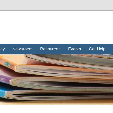
icy
Newsroom
Resources
Events
Get Help