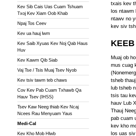
txais kev t
Kev Sib Cais Uas Cuam Tshuam
los ntawm 
Txoj Kev Xiam Oob Khab
ntawv no y
Npaj Tos Ceev
kev siv ts
Kev ua hauj lwm
KEEB
Kev Saib Xyuas Kev Noj Qab Haus
Huv
Muaj ob ho
Kev Kawm Qib Siab
mus cuag k
Vaj Tse / Tsis Muaj Tsev Nyob
(Nonemerge
tsheb thau
Kev tsiv tawm teb chaws
lub tsheb 
Cov Kev Pab Cuam Txhawb Qa
tsis tau ke
Hauv Tsev (IHSS)
hauv Lub X
Tsev Kaw Neeg thiab Kev Ncaj
Thauj Neeg
Ncees Rau Menyuam Yaus
pab cuam u
Medi-Cal
kev kho mo
los uas si
Kev Kho Mob Hlwb