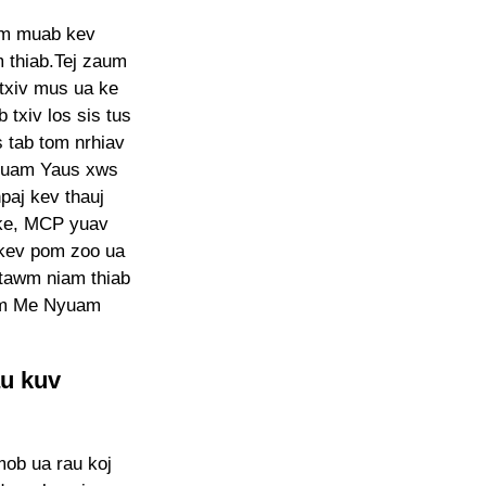
um muab kev
m thiab.Tej zaum
txiv mus ua ke
txiv los sis tus
 tab tom nrhiav
yuam Yaus xws
paj kev thauj
 ke, MCP yuav
 kev pom zoo ua
tawm niam thiab
wm Me Nyuam
u kuv
mob ua rau koj