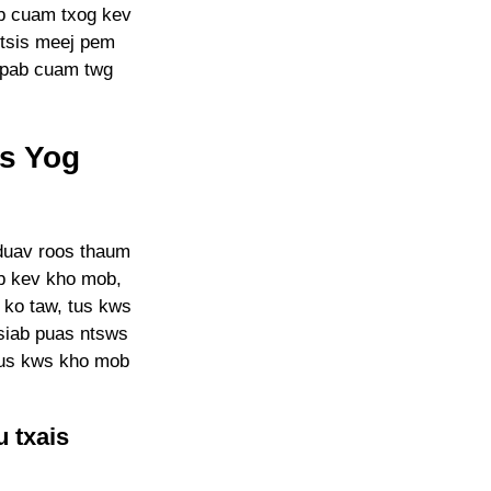
ab cuam txog kev
 tsis meej pem
v pab cuam twg
is Yog
duav roos thaum
b kev kho mob,
 ko taw, tus kws
siab puas ntsws
 tus kws kho mob
u txais