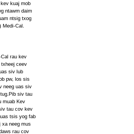
b kev kuaj mob
awg ntawm daim
uam ntsig txog
) Medi-Cal.
-Cal rau kev
txheej ceev
as siv lub
b pw, los sis
v neeg uas siv
tug.Pib siv tau
au muab Kev
iv tau cov kev
uas tsis yog fab
j xa neeg mus
 daws rau cov