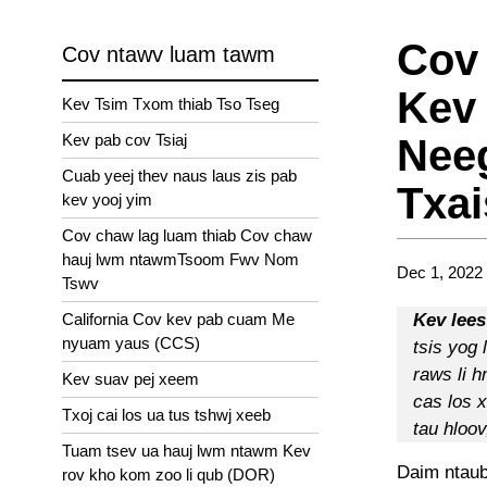
Cov
Cov ntawv luam tawm
Kev 
Kev Tsim Txom thiab Tso Tseg
Kev pab cov Tsiaj
Nee
Cuab yeej thev naus laus zis pab
Txai
kev yooj yim
Cov chaw lag luam thiab Cov chaw
hauj lwm ntawmTsoom Fwv Nom
Dec 1, 2022
Tswv
California Cov kev pab cuam Me
Kev lees
nyuam yaus (CCS)
tsis yog 
raws li 
Kev suav pej xeem
cas los x
Txoj cai los ua tus tshwj xeeb
tau hloo
Tuam tsev ua hauj lwm ntawm Kev
Daim ntaub
rov kho kom zoo li qub (DOR)