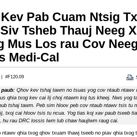
 Kev Pab Cuam Ntsig T
Siv Tsheb Thauj Neeg 
g Mus Los rau Cov Neeg
s Medi-Cal
#F120.09
 paub:
Qhov kev tshaj tawm no tsuas yog cov ntaub ntawv r
lus qhia txog kev cai lij choj ntawm koj tus kheej. Nws yog 
hnub tshaj tawm. Peb sim hloov peb cov ntaub ntawv tsis tu 
ij, txoj cai hloov tsis tu ncua. Yog tias koj xav paub tseeb tia
v, hu rau DRC lossis lwm lub chaw haujlwm raug cai.
 ntawv qhia txog qhov txuam thawj tseeb no piav qhia txog t