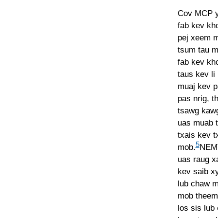
Cov MCP yu
fab kev kho
pej xeem mu
tsum tau m
fab kev kh
taus kev l
muaj kev p
pas nrig, 
tsawg kawg
uas muab t
txais kev t
5
mob.
NEMT
uas raug x
kev saib x
lub chaw m
mob theem 
los sis lu