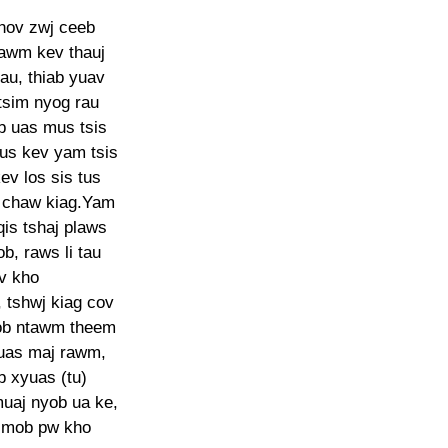
hov zwj ceeb
tawm kev thauj
au, thiab yuav
tsim nyog rau
 uas mus tsis
aus kev yam tsis
ev los sis tus
g chaw kiag.Yam
is tshaj plaws
b, raws li tau
ev kho
 tshwj kiag cov
ob ntawm theem
uas maj rawm,
 xyuas (tu)
uaj nyob ua ke,
g mob pw kho