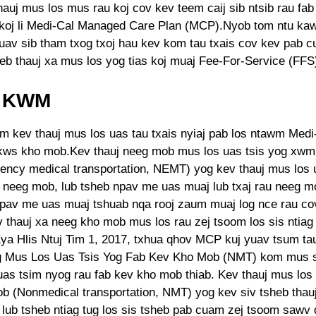
hauj mus los mus rau koj cov kev teem caij sib ntsib rau fa
koj li Medi-Cal Managed Care Plan (MCP).Nyob tom ntu k
uav sib tham txog txoj hau kev kom tau txais cov kev pab c
heb thauj xa mus los yog tias koj muaj Fee-For-Service (FFS
 KWM
m kev thauj mus los uas tau txais nyiaj pab los ntawm Medi
ws kho mob.Kev thauj neeg mob mus los uas tsis yog xwm 
ncy medical transportation, NEMT) yog kev thauj mus los u
j neeg mob, lub tsheb npav me uas muaj lub txaj rau neeg mo
npav me uas muaj tshuab nqa rooj zaum muaj log nce rau co
v thauj xa neeg kho mob mus los rau zej tsoom los sis ntiag 
ya Hlis Ntuj Tim 1, 2017, txhua qhov MCP kuj yuav tsum t
 Mus Los Uas Tsis Yog Fab Kev Kho Mob (NMT) kom mus s
as tsim nyog rau fab kev kho mob thiab. Kev thauj mus los 
b (Nonmedical transportation, NMT) yog kev siv tsheb thau
v lub tsheb ntiag tug los sis tsheb pab cuam zej tsoom sawv