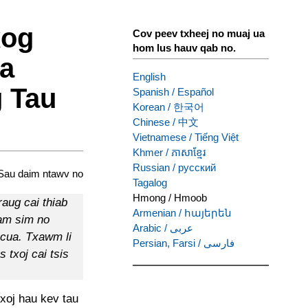
xog
Cov peev txheej no muaj ua
hom lus hauv qab no.
Xa
English
 Tau
Spanish
/
Español
Korean
/
한국어
Chinese
/
中文
Vietnamese
/
Tiếng Việt
Khmer
/
ភាសាខ្មែរ
Russian
/
русский
Sau daim ntawv no
Tagalog
Hmong
/
Hmoob
aug cai thiab
Armenian
/
հայերեն
tam sim no
Arabic
/
عربى
ncua. Txawm li
Persian, Farsi
/
فارسی
s txoj cai tsis
xoj hau kev tau