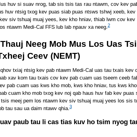
lus huv si suav nrog, tab sis tsis tas rau ntawm, cov kev p
us huv ntsig txog kev puas siab puas ntsws tshwj xeeb, kev
kev siv tshuaj muaj yees, kev kho hniav, thiab lwm cov ke
2
os ntawm Medi-Cal FFS lub lab npauv xa neeg.
v Thauj Neeg Mob Mus Los Uas Ts
xheej Ceev (NEMT)
hov txiaj ntsig kev pab ntawm Medi-Cal uas tau txais kev 
uab xav kom tau txais cov kev pab cuam uas tseem ceeb fa
kev pab cuam uas kws kho mob, kws kho hniav, tus kws kho
ab cuam kho mob txog kev noj qab haus huv fab kev puas 
v tsis meej pem los ntawm kev siv tshuaj muaj yees los sis
3
b tau sau ua daim ntawv qhia.
uav paub tau li cas tias kuv ho tsim nyog ta