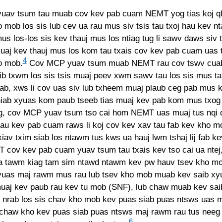
av tsum tau muab cov kev pab cuam NEMT yog tias koj q
 mob los sis lub cev ua rau mus siv tsis tau txoj hau kev n
s los-los sis kev thauj mus los ntiag tug li sawv daws siv t
uaj kev thauj mus los kom tau txais cov kev pab cuam uas 
4
o mob.
Cov MCP yuav tsum muab NEMT rau cov tswv cuab
i ib txwm los sis tsis muaj peev xwm sawv tau los sis mus t
ab, xws li cov uas siv lub txheem muaj plaub ceg pab mus k
thiab xyuas kom paub tseeb tias muaj kev pab kom mus txo
, cov MCP yuav tsum tso cai hom NEMT uas muaj tus nqi q
au kev pab cuam raws li koj cov kev xav tau fab kev kho mo
xiav txim siab los ntawm tus kws ua hauj lwm tshaj lij fab k
 cov kev pab cuam yuav tsum tau txais kev tso cai ua ntej,
a tawm kiag tam sim ntawd ntawm kev pw hauv tsev kho m
yuas maj rawm mus rau lub tsev kho mob muab kev saib xy
uaj kev paub rau kev tu mob (SNF), lub chaw muab kev saib
nrab los sis chav kho mob kev puas siab puas ntsws uas m
b chaw kho kev puas siab puas ntsws maj rawm rau tus nee
6