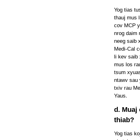
Yog tias t
thauj mus 
cov MCP yu
nrog daim 
neeg saib 
Medi-Cal 
li kev saib
mus los ra
tsum xyuas
ntawv sau 
txiv rau 
Yaus.
d. Muaj
thiab?
Yog tias ko