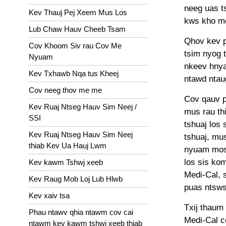
neeg uas t
Kev Thauj Pej Xeem Mus Los
kws kho m
Lub Chaw Hauv Cheeb Tsam
Qhov kev p
Cov Khoom Siv rau Cov Me
tsim nyog t
Nyuam
nkeev hnya
Kev Txhawb Nqa tus Kheej
ntawd ntau
Cov neeg thov me me
Cov qauv p
Kev Ruaj Ntseg Hauv Sim Neej /
mus rau th
SSI
tshuaj los
Kev Ruaj Ntseg Hauv Sim Neej
tshuaj, mu
thiab Kev Ua Hauj Lwm
nyuam mos
los sis ko
Kev kawm Tshwj xeeb
Medi-Cal, 
Kev Raug Mob Loj Lub Hlwb
puas ntsws
Kev xaiv tsa
Txij thaum
Phau ntawv qhia ntawm cov cai
Medi-Cal c
ntawm kev kawm tshwj xeeb thiab