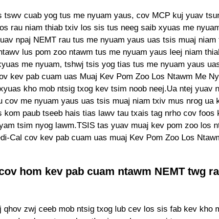
us tswv cuab yog tus me nyuam yaus, cov MCP kuj yuav ts
los rau niam thiab txiv los sis tus neeg saib xyuas me nyua
av npaj NEMT rau tus me nyuam yaus uas tsis muaj niam 
ntawv lus pom zoo ntawm tus me nyuam yaus leej niam thiab 
xyuas me nyuam, tshwj tsis yog tias tus me nyuam yaus uas
cov kev pab cuam uas Muaj Kev Pom Zoo Los Ntawm Me N
 xyuas kho mob ntsig txog kev tsim noob neej.Ua ntej yuav n
u cov me nyuam yaus uas tsis muaj niam txiv mus nrog ua
 kom paub tseeb hais tias lawv tau txais tag nrho cov foos
yam tsim nyog lawm.TSIS tas yuav muaj kev pom zoo los n
Medi-Cal cov kev pab cuam uas muaj Kev Pom Zoo Los Nta
 cov hom kev pab cuam ntawm NEMT twg ra
j qhov zwj ceeb mob ntsig txog lub cev los sis fab kev kho 