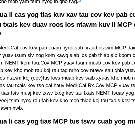
kho mob yam tsim nyog ib qho twg.
ua li cas yog tias kuv xav tau cov kev pab 
u txais kev duav roos los ntawm kuv li MCP
?
Medi-Cal cov kev pab cuam nyob sab nraud ntawm MCP dai
yuav tsum siv zog kom kawg siab los pab thiab sib koom 
m NEMT kom tau.Cov MCP yuav tsum muab cov kev pab c
ab kev kho mob rau koj rau tag nrho cov ntawv sau qhia yuav
os ntawm koj (cov)tus kws muab kev saib xyuas kho mob 
uas tau txais kev tso cai hauv Medi-Cal Rx.Cov MCP yuav 
 tias tsis muaj kev txwv txog kev tau txais NEMT tsuav yog 
ej tsim nyog rau fab kev kho mob thiab koj tau txais kev ts
lawm xwb.
 ua li cas yog tias MCP tus tswv cuab yog 