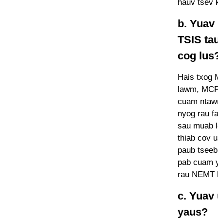
hauv tsev 
b. Yuav 
TSIS ta
cog lus
Hais txog 
lawm, MCP 
cuam ntaw
nyog rau f
sau muab l
thiab cov 
paub tseeb
pab cuam ye
rau NEMT 
c. Yuav
yaus?