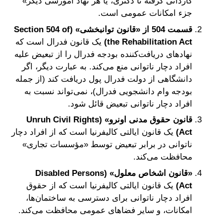
کاردانی گرفته تا دکتری، یا هر نهاد آموزشی دیگر»
جزء امکانات عمومی است.
قسمت 504 از «قانون توانبخشی» (Section 504 of
the Rehabilitation Act)
یک قانون فدرال است که
نهادهای دریافت‌کننده بودجه فدرال را از تبعیض علیه
افراد دچار ناتوانی منع می‌کند. به عبارت دیگر، اگر
دانشگاهی از دولت فدرال پول دریافت کند (از جمله
بودجه وام دانشجویی فدرال)، نمی‌تواند نسبت به
افراد دچار ناتوانی تبعیض قائل شود.
قانون حقوق مدنی اونرو» (Unruh Civil Rights
Act)
یک قانون ایالتی کالیفرنیا است که از افراد دچار
ناتوانی در برابر تبعیض توسط «مؤسسات تجاری»
محافظت می‌کند.
«قانون اشخاص معلول» (Disabled Persons
Act)
یک قانون ایالتی کالیفرنیا است که از حقوق
افراد دچار ناتوانی برای دسترسی به ساختمان‌ها،
امکانات، و سایر فضاهای عمومی محافظت می‌کند.